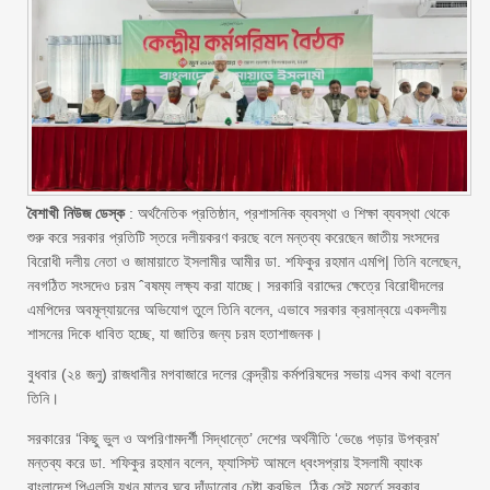
বৈশাখী নিউজ ডেস্ক
: অর্থনৈতিক প্রতিষ্ঠান, প্রশাসনিক ব্যবস্থা ও শিক্ষা ব্যবস্থা থেকে
শুরু করে সরকার প্রতিটি স্তরে দলীয়করণ করছে বলে মন্তব্য করেছেন জাতীয় সংসদের
বিরোধী দলীয় নেতা ও জামায়াতে ইসলামীর আমীর ডা. শফিকুর রহমান এমপি| তিনি বলেছেন,
নবগঠিত সংসদেও চরম ˆবষম্য লক্ষ্য করা যাচ্ছে। সরকারি বরাদ্দের ক্ষেত্রে বিরোধীদলের
এমপিদের অবমূল্যায়নের অভিযোগ তুলে তিনি বলেন, এভাবে সরকার ক্রমান্বয়ে একদলীয়
শাসনের দিকে ধাবিত হচ্ছে, যা জাতির জন্য চরম হতাশাজনক।
বুধবার (২৪ জনু) রাজধানীর মগবাজারে দলের কেন্দ্রীয় কর্মপরিষদের সভায় এসব কথা বলেন
তিনি।
সরকারের ‘কিছু ভুল ও অপরিণামদর্শী সিদ্ধান্তে’ দেশের অর্থনীতি ‘ভেঙে পড়ার উপক্রম’
মন্তব্য করে ডা. শফিকুর রহমান বলেন, ফ্যাসিস্ট আমলে ধ্বংসপ্রায় ইসলামী ব্যাংক
বাংলাদেশ পিএলসি যখন মাত্র ঘুরে দাঁড়ানোর চেষ্টা করছিল, ঠিক সেই মুহূর্তে সরকার