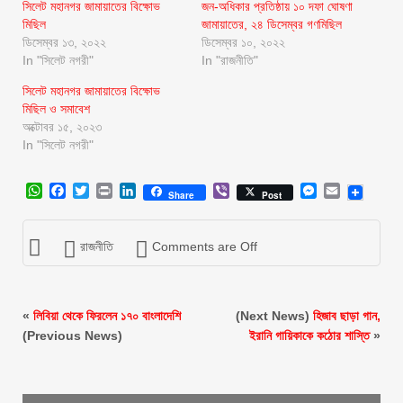
সিলেট মহানগর জামায়াতের বিক্ষোভ
জন-অধিকার প্রতিষ্ঠায় ১০ দফা ঘোষণা
মিছিল
জামায়াতের, ২৪ ডিসেম্বর গণমিছিল
ডিসেম্বর ১৩, ২০২২
ডিসেম্বর ১০, ২০২২
In "সিলেট নগরী"
In "রাজনীতি"
সিলেট মহানগর জামায়াতের বিক্ষোভ
মিছিল ও সমাবেশ
অক্টোবর ১৫, ২০২৩
In "সিলেট নগরী"
WhatsApp
Facebook
Twitter
Print
LinkedIn
Viber
Messenger
Email
Share
Post
রাজনীতি
Comments are Off
«
লিবিয়া থেকে ফিরলেন ১৭০ বাংলাদেশি
(Next News)
হিজাব ছাড়া গান,
(Previous News)
ইরানি গায়িকাকে কঠোর শাস্তি
»