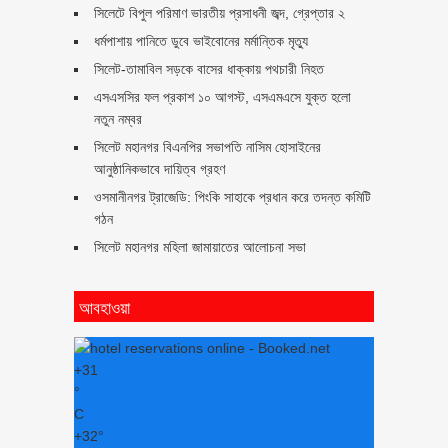
সিলেটে বিপুল পরিমাণ ভারতীয় প্রসাধনী জব্দ, গ্রেপ্তার ২
ধর্মপাশায় পানিতে ডুবে ভাইবোনের মর্মান্তিক মৃত্যু
সিলেট-তামাবিল সড়কে বাসের ধাক্কায় পথচারী নিহত
এসএসসির ফল প্রকাশ ১০ আগস্ট, এসএমএসে যুক্ত হলো
নতুন নম্বর
সিলেট মহানগর বিএনপির সভাপতি নাসিম হোসাইনের
আনুষ্ঠানিকভাবে দায়িত্ব গ্রহণ
ওসমানীনগর ট্রাজেডি: পিংকি সাহাকে প্রধান করে তদন্ত কমিটি
গঠন
সিলেট মহানগর মহিলা জামায়াতের আলোচনা সভা
আবহাওয়া
+
31
°
C
+
32°