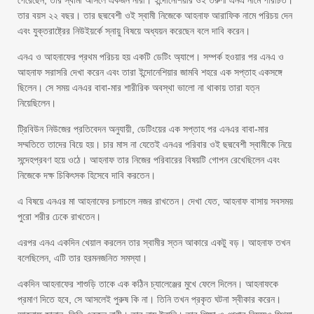
পেরেছেন, তার স্বামী আসলে একজন নারী। ইন্দোনেশিয়ার ওই তরুণী এনএ নামে পরিচিত।
তার বয়স ২২ বছর। তার ছদ্মবেশী ওই স্বামী নিজেকে আহনাফ আরাফিক নামে পরিচয় দেন
এবং যুক্তরাষ্ট্রের নিউইয়র্কে স্নায়ু বিষয়ে অধ্যয়ন করেছেন বলে দাবি করেন।
এনএ ও আহনাফের প্রথম পরিচয় হয় একটি ডেটিং অ্যাপে। সম্পর্ক হওয়ার পর এনএ ও
আহনাফ সরাসরি দেখা করেন এবং তারা ইন্দোনেশিয়ার জামবি শহরে এক সপ্তাহ একসঙ্গে
ছিলেন। সে সময় এনএর বাবা-মার শারীরিক অবস্থা ভালো না থাকায় তারা যত্ন
নিয়েছিলেন।
ট্রিবিউন নিউজের প্রতিবেদন অনুযায়ী, ডেটিংয়ের এক সপ্তাহ পর এনএর বাবা-মার
সম্মতিতে তাদের বিয়ে হয়। চার মাস না যেতেই এনএর পরিবার ওই ছদ্মবেশী স্বামীকে নিয়ে
সন্দেহপ্রবণ হয়ে ওঠে। আহনাফ তার নিজের পরিবারের বিষয়টি গোপন রেখেছিলেন এবং
নিজেকে দক্ষ চিকিৎসক হিসেবে দাবি করতেন।
এ বিষয়ে এনএর মা আহনাফের চলাচলে নজর রাখতেন। দেখা যেত, আহনাফ বাসায় সবসময়
পুরো শরীর ঢেকে রাখতেন।
এরপর এনএ একদিন খেয়াল করলেন তার স্বামীর স্তন আকারে একটু বড়। আহনাফ তখন
বলেছিলেন, এটি তার হরমনজনিত সমস্যা।
একদিন আহনাফের শাশুড়ি তাকে এক কঠিন চ্যালেঞ্জের মুখে ফেলে দিলেন। আহনাফকে
প্রমাণ দিতে হবে, সে আসলেই পুরুষ কি না। তিনি তখন প্রকৃত ঘটনা স্বীকার করেন।