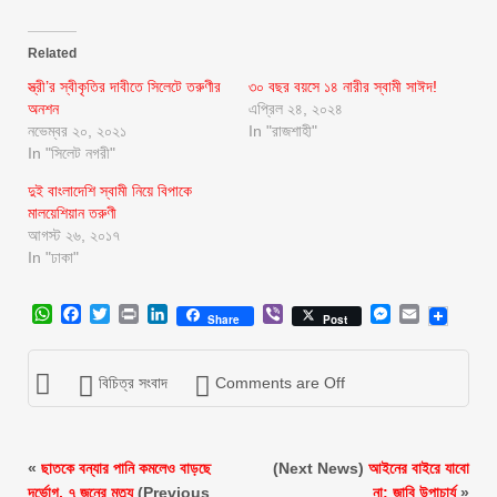
Related
স্ত্রী’র স্বীকৃতির দাবীতে সিলেটে তরুণীর
৩০ বছর বয়সে ১৪ নারীর স্বামী সাঈদ!
অনশন
এপ্রিল ২৪, ২০২৪
নভেম্বর ২০, ২০২১
In "রাজশাহী"
In "সিলেট নগরী"
দুই বাংলাদেশি স্বামী নিয়ে বিপাকে
মালয়েশিয়ান তরুণী
আগস্ট ২৬, ২০১৭
In "ঢাকা"
WhatsApp
Facebook
Twitter
Print
LinkedIn
Viber
Messenger
Email
Share
Post
বিচিত্র সংবাদ
Comments are Off
«
ছাতকে বন্যার পানি কমলেও বাড়ছে
(Next News)
আইনের বাইরে যাবো
দূর্ভোগ, ৭ জনের মৃত্যু
(Previous
না: জাবি উপাচার্য
»