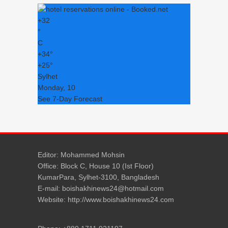
+
32
°
C
+
34°
+
25°
Sylhet
Monday, 10
See 7-Day Forecast
Editor: Mohammed Mohsin
Office: Block C, House 10 (Ist Floor)
KumarPara, Sylhet-3100, Bangladesh
E-mail: boishakhinews24@hotmail.com
Website: http://www.boishakhinews24.com