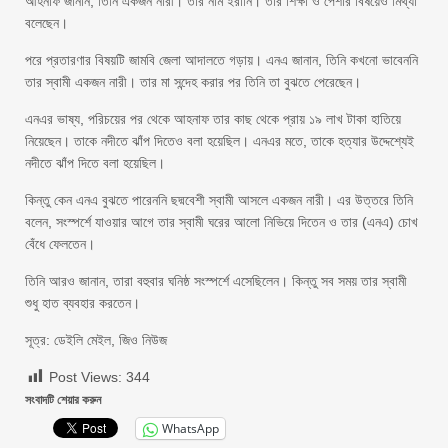
আহনাফ জানান, তিনি একজন নারী। তার নাম ইরানি। তার শিক্ষা ও পেশার বিষয়েও মিথ্যা
বলেছেন।
পরে প্রতারণার বিষয়টি জামবি জেলা আদালতে গড়ায়। এনএ জানান, তিনি কখনো ভাবেননি
তার স্বামী একজন নারী। তার মা সন্দেহ করার পর তিনি তা বুঝতে পেরেছেন।
এনএর ভাষ্য, পরিচয়ের পর থেকে আহনাফ তার কাছ থেকে প্রায় ১৯ লাখ টাকা হাতিয়ে
নিয়েছেন। তাকে নদীতে ঝাঁপ দিতেও বলা হয়েছিল। এনএর মতে, তাকে হত্যার উদ্দেশ্যেই
নদীতে ঝাঁপ দিতে বলা হয়েছিল।
কিন্তু কেন এনএ বুঝতে পারেননি ছদ্মবেশী স্বামী আসলে একজন নারী। এর উত্তরে তিনি
বলেন, সংস্পর্শে যাওয়ার আগে তার স্বামী ঘরের আলো নিভিয়ে দিতেন ও তার (এনএ) চোখ
বেঁধে ফেলতেন।
তিনি আরও জানান, তারা বহুবার ঘনিষ্ঠ সংস্পর্শে এসেছিলেন। কিন্তু সব সময় তার স্বামী
শুধু হাত ব্যবহার করতেন।
সূত্র: ডেইলি মেইল, জিও নিউজ
Post Views:
344
সংবাদটি শেয়ার করুন
WhatsApp