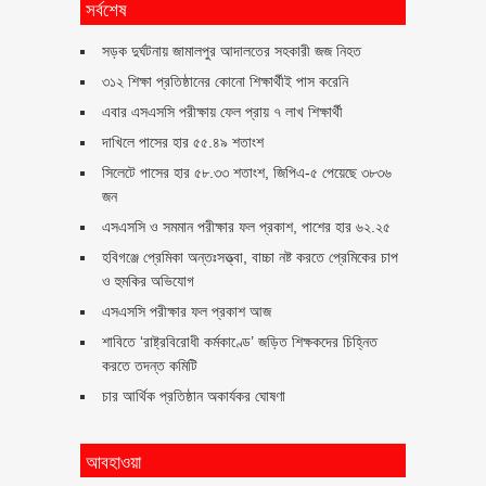
সর্বশেষ
সড়ক দুর্ঘটনায় জামালপুর আদালতের সহকারী জজ নিহত
৩১২ শিক্ষা প্রতিষ্ঠানের কোনো শিক্ষার্থীই পাস করেনি
এবার এসএসসি পরীক্ষায় ফেল প্রায় ৭ লাখ শিক্ষার্থী
দাখিলে পাসের হার ৫৫.৪৯ শতাংশ
সিলেটে পাসের হার ৫৮.৩৩ শতাংশ, জিপিএ-৫ পেয়েছে ৩৮৩৬
জন
এসএসসি ও সমমান পরীক্ষার ফল প্রকাশ, পাশের হার ৬২.২৫
হবিগঞ্জে প্রেমিকা অন্তঃসত্ত্বা, বাচ্চা নষ্ট করতে প্রেমিকের চাপ
ও হুমকির অভিযোগ
এসএসসি পরীক্ষার ফল প্রকাশ আজ
শাবিতে ‘রাষ্ট্রবিরোধী কর্মকাণ্ডে’ জড়িত শিক্ষকদের চিহ্নিত
করতে তদন্ত কমিটি
চার আর্থিক প্রতিষ্ঠান অকার্যকর ঘোষণা
আবহাওয়া