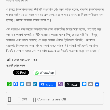
আইনই গ্রহণযোগ্য।”
এ বিষয়ে বিশ্ববিদ্যালয়ের উপাচার্য অধ্যাপক মোঃ নূরুল আলম বলেন, পাবলিক বিশ্ববিদ্যালয়
অবসর আইন ২০১২ সালে পাশ হয় এবং সেখানে ৩ নং ধারায় অবসরের বিষয়ে স্পষ্টভাবে বলা
হয়েছে। আমরা আইনের বাইরে যাবো না।
এক বছরেরও কম সময়ের ব্যবধানে সিদ্ধান্ত পরিবর্তনের বিষয়ে তিনি বলেন, ‘গত দুই বছর
করোনার কারণে অনলাইনে মিটিং হয়েছে। আমরা অনেক কিছু জানতে পারি নি। কিন্তু
আমাদের এখন নজরে আসছে, সে জন্য আমরা এটাকে সিন্ডিকেটে নিয়েছি। আমাদের
এজেন্ডায় বিশেষভাবে কারো নাম বা পদবি সামনে আসে নি। আমরা আইনকেই প্রাধান্য
দিয়েছি। সেখানে আলোচনার পর সর্বসম্মতভাবে তা সিনেটে পাঠানোর জন্য বলা হয়েছে।’
Post Views:
190
সংবাদটি শেয়ার করুন
WhatsApp
WhatsApp
Facebook
Twitter
Print
LinkedIn
Viber
Messenger
Email
Share
Post
ঢাকা
Comments are Off