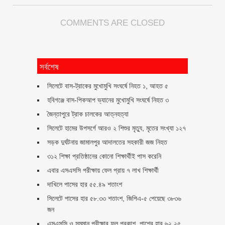
COMMENTS ARE CLOSED
সর্বশেষ
সিলেটে বাস-ট্রাকের মুখোমুখি সংঘর্ষে নিহত ১, আহত ৫
হবিগঞ্জে বাস-পিকআপ ভ্যানের মুখোমুখি সংঘর্ষে নিহত ৩
জৈন্তাপুরে ট্রাক চালকের আত্নহত্যা
সিলেটে হামের উপসর্গে আরও ২ শিশুর মৃত্যু, মৃতের সংখ্যা ১২৭
সড়ক দুর্ঘটনায় জামালপুর আদালতের সহকারী জজ নিহত
৩১২ শিক্ষা প্রতিষ্ঠানের কোনো শিক্ষার্থীই পাস করেনি
এবার এসএসসি পরীক্ষায় ফেল প্রায় ৭ লাখ শিক্ষার্থী
দাখিলে পাসের হার ৫৫.৪৯ শতাংশ
সিলেটে পাসের হার ৫৮.৩৩ শতাংশ, জিপিএ-৫ পেয়েছে ৩৮৩৬
জন
এসএসসি ও সমমান পরীক্ষার ফল প্রকাশ, পাশের হার ৬২.২৫