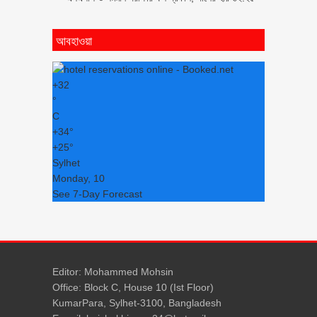
আবহাওয়া
+
32
°
C
+
34°
+
25°
Sylhet
Monday, 10
See 7-Day Forecast
Editor: Mohammed Mohsin
Office: Block C, House 10 (Ist Floor)
KumarPara, Sylhet-3100, Bangladesh