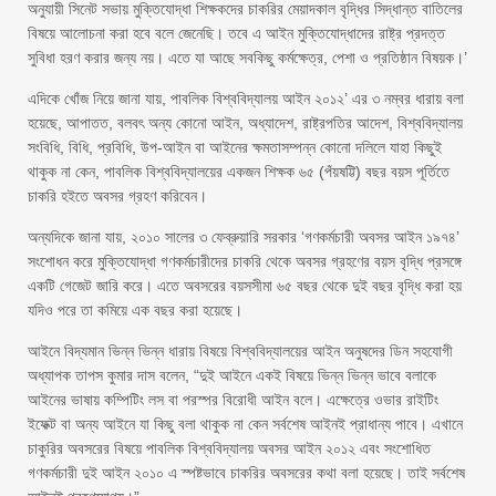
অনুযায়ী সিনেট সভায় মুক্তিযোদ্ধা শিক্ষকদের চাকরির মেয়াদকাল বৃদ্ধির সিদ্ধান্ত বাতিলের
বিষয়ে আলোচনা করা হবে বলে জেনেছি। তবে এ আইন মুক্তিযোদ্ধাদের রাষ্ট্র প্রদত্ত
সুবিধা হরণ করার জন্য নয়। এতে যা আছে সবকিছু কর্মক্ষেত্র, পেশা ও প্রতিষ্ঠান বিষয়ক।’
এদিকে খোঁজ নিয়ে জানা যায়, পাবলিক বিশ্ববিদ্যালয় আইন ২০১২’ এর ৩ নম্বর ধারায় বলা
হয়েছে, আপাতত, বলবৎ অন্য কোনো আইন, অধ্যাদেশ, রাষ্ট্রপতির আদেশ, বিশ্ববিদ্যালয়
সংবিধি, বিধি, প্রবিধি, উপ-আইন বা আইনের ক্ষমতাসম্পন্ন কোনো দলিলে যাহা কিছুই
থাকুক না কেন, পাবলিক বিশ্ববিদ্যালয়ের একজন শিক্ষক ৬৫ (পঁয়ষট্টি) বছর বয়স পূর্তিতে
চাকরি হইতে অবসর গ্রহণ করিবেন।
অন্যদিকে জানা যায়, ২০১০ সালের ৩ ফেব্রুয়ারি সরকার ‘গণকর্মচারী অবসর আইন ১৯৭৪’
সংশোধন করে মুক্তিযোদ্ধা গণকর্মচারীদের চাকরি থেকে অবসর গ্রহণের বয়স বৃদ্ধি প্রসঙ্গে
একটি গেজেট জারি করে। এতে অবসরের বয়সসীমা ৬৫ বছর থেকে দুই বছর বৃদ্ধি করা হয়
যদিও পরে তা কমিয়ে এক বছর করা হয়েছে।
আইনে বিদ্যমান ভিন্ন ভিন্ন ধারায় বিষয়ে বিশ্ববিদ্যালয়ের আইন অনুষদের ডিন সহযোগী
অধ্যাপক তাপস কুমার দাস বলেন, “দুই আইনে একই বিষয়ে ভিন্ন ভিন্ন ভাবে বলাকে
আইনের ভাষায় কম্পিটিং লস বা পরস্পর বিরোধী আইন বলে। এক্ষেত্রে ওভার রাইটিং
ইফেক্ট বা অন্য আইনে যা কিছু বলা থাকুক না কেন সর্বশেষ আইনই প্রাধান্য পাবে। এখানে
চাকুরির অবসরের বিষয়ে পাবলিক বিশ্ববিদ্যালয় অবসর আইন ২০১২ এবং সংশোধিত
গণকর্মচারী দুই আইন ২০১০ এ স্পষ্টভাবে চাকরির অবসরের কথা বলা হয়েছে। তাই সর্বশেষ