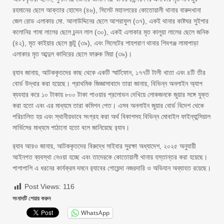
রহমানের ছেলে আক্তার হোসেন (৪৬), সিলেট মহানগরের কোতোয়ালী থানার বারুদখানা
জেল রোড এলাকার মো. আলাউদ্দিনের ছেলে আশরাফুল (৩৭), একই থানার কাষ্টঘর সুইপার
কলোনির গামা লালের ছেলে চন্দন লাল (৩০), একই এলাকার মৃত কালুয়া লালের ছেলে জনিক
(৪২), মৃত কাইয়ার ছেলে জন্টু (৩৯), এবং সিলেটের শাহপরাণ থানার শিবগঞ্জ লামাপাড়া
এলাকার মৃত আব্দুল কাদিরের ছেলে ফারুক মিয়া (৩৯)।
র‌্যাব জানায়, আটককৃতদের কাছ থেকে একটি স্মার্টফোন, ১৭৭টি টালী খাতা এবং ৪টি তীর
বোর্ড উদ্ধার করা হয়েছে। প্রাথমিক জিজ্ঞাসাবাদে তারা জানায়, বিভিন্ন অনলাইন অ্যাপ
ব্যবহার করে ১০ টাকায় ৮০০ টাকা পাওয়ার প্রলোভন দেখিয়ে লোকজনকে জুয়ার সঙ্গে যুক্ত
করা হতো এবং এর মাধ্যমে তারা কমিশন পেত। এসব অনলাইন জুয়ার বোর্ড বিদেশ থেকে
পরিচালিত হয় এবং স্থানীয়ভাবে সংগ্রহ করা অর্থ বিকাশসহ বিভিন্ন মোবাইল ফাইন্যান্সিয়াল
সার্ভিসের মাধ্যমে পাঠানো হতো বলে জানিয়েছে র‌্যাব।
র‌্যাব আরও জানায়, আটককৃতদের বিরুদ্ধে সাইবার সুরক্ষা অধ্যাদেশ, ২০২৫ অনুযায়ী
আইনগত ব্যবস্থা নেওয়া হচ্ছে এবং তাদেরকে কোতোয়ালী থানায় হস্তান্তর করা হয়েছে।
পাশাপাশি এ ধরনের কার্যক্রম দমনে র‌্যাবের গোয়েন্দা নজরদারি ও অভিযান অব্যাহত রয়েছে।
Post Views:
116
সংবাদটি শেয়ার করুন
WhatsApp