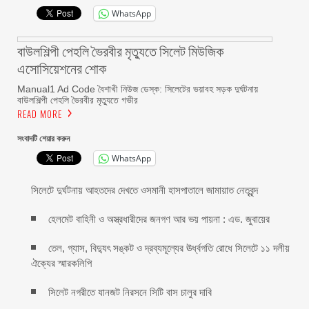
WhatsApp
বাউলশিল্পী পেহলি ভৈরবীর মৃত্যুতে সিলেট মিউজিক
এসোসিয়েশনের শোক
Manual1 Ad Code বৈশাখী নিউজ ডেস্ক: সিলেটের ভয়াবহ সড়ক দুর্ঘটনায়
বাউলশিল্পী পেহলি ভৈরবীর মৃত্যুতে গভীর
READ MORE
সংবাদটি শেয়ার করুন
WhatsApp
সিলেটে দুর্ঘটনায় আহতদের দেখতে ওসমানী হাসপাতালে জামায়াত নেতৃবৃন্দ
হেলমেট বাহিনী ও অস্ত্রধারীদের জনগণ আর ভয় পায়না : এড. জুবায়ের
তেল, গ্যাস, বিদ্যুৎ সঙ্কট ও দ্রব্যমূল্যের ঊর্ধ্বগতি রোধে সিলেটে ১১ দলীয়
ঐক্যের স্মারকলিপি
সিলেট নগরীতে যানজট নিরসনে সিটি বাস চালুর দাবি