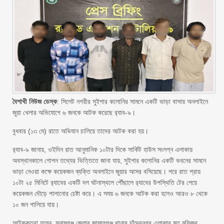
বৈশাখী নিউজ ডেস্ক
: সিলেট নগরীর সুইপার কলোনির সামনে একটি ভাড়া বাসায় অনলাইনে
জুয়া খেলার অভিযোগে ৬ জনকে আটক করেছে র‌্যাব-৯।
বুধবার (১৩ মে) রাতে অভিযান চালিয়ে তাদের আটক করা হয়।
র‌্যাব-৯ জানায়, ওইদিন রাত আনুমানিক ১০টার দিকে সার্কিট হাউস সংলগ্ন এলাকায়
অবস্থানকালে গোপন তথ্যের ভিত্তিতে জানা যায়, সুইপার কলোনির একটি ভবনের সামনে
ভাড়া নেওয়া কক্ষে কয়েকজন ব্যক্তি অনলাইনে জুয়ার আসর বসিয়েছে। পরে রাত প্রায়
১০টা ২৫ মিনিটে র‌্যাবের একটি দল ঘটনাস্থলে পৌঁছালে র‌্যাবের উপস্থিতি টের পেয়ে
কয়েকজন দৌড়ে পালানোর চেষ্টা করে। এ সময় ৬ জনকে আটক করা হলেও আরও ৮ থেকে
১০ জন পালিয়ে যায়।
আটককৃতরা হলেন, সুনামগঞ্জ জেলার জামালগঞ্জ থানার চাঁন্দেরনগর এলাকার মৃত মফিজুর