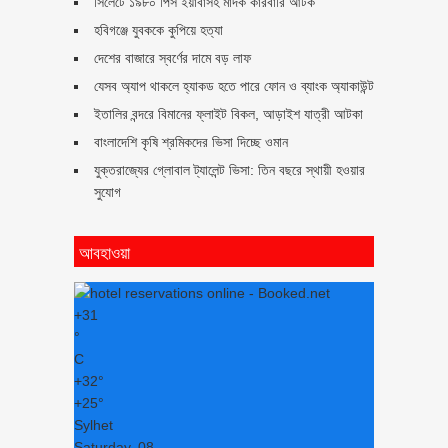
সিলেটে ১৯৮০ পিস ইয়াবাসহ মাদক কারবারি আটক
হবিগঞ্জে যুবককে কুপিয়ে হত্যা
দেশের বাজারে স্বর্ণের দামে বড় লাফ
যেসব অ্যাপ থাকলে হ্যাকড হতে পারে ফোন ও ব্যাংক অ্যাকাউন্ট
ইতালির বন্দরে বিমানের ফ্লাইট বিকল, আড়াইশ যাত্রী আটকা
বাংলাদেশি কৃষি শ্রমিকদের ভিসা দিচ্ছে ওমান
যুক্তরাজ্যের গ্লোবাল ট্যালেন্ট ভিসা: তিন বছরে স্থায়ী হওয়ার
সুযোগ
আবহাওয়া
+
31
°
C
+
32°
+
25°
Sylhet
Saturday, 08