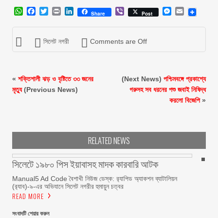
WhatsApp
Facebook
Twitter
Print
LinkedIn
Viber
Messenger
Email
Share
Post
সিলেট নগরী
Comments are Off
«
শক্তিশালী ঝড় ও বৃষ্টিতে ৩৩ জনের
(Next News)
পশ্চিমবঙ্গে প্রকাশ্যে
মৃত্যু
(Previous News)
গরুসহ সব ধরনের পশু জবাই নিষিদ্ধ
করলো বিজেপি
»
RELATED NEWS
সিলেটে ১৯৮০ পিস ইয়াবাসহ মাদক কারবারি আটক
Manual5 Ad Code বৈশাখী নিউজ ডেস্ক: র‍্যাপিড অ্যাকশন ব্যাটালিয়ন
(র‍্যাব)-৯-এর অভিযানে সিলেট নগরীর হুমায়ুন চত্বর
READ MORE
সংবাদটি শেয়ার করুন