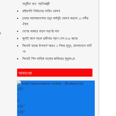
অনুষ্ঠিত হবে: প্রতিমন্ত্রী
রাষ্ট্রপতি নির্বাচনের তারিখ ঘোষণা
ঢাকায় মহাসমাবেশসহ নতুন কর্মসূচি ঘোষণা করলো ১১ দলীয়
।
ঐক্য
দেশের বাজারে বাড়ল স্বর্ণের দাম
র
জুলাই মাসে সড়ক দুর্ঘটনায় প্রাণ গেল ৪১৬ জনের
সিলেটে হামের উপসর্গে আরও ২ শিশুর মৃত্যু, হাসপাতালে ভর্তি
৭৪
সিলেটে শিশু ফাহিমা হত্যায় জাকিরের মৃত্যুদণ্ড
আবহাওয়া
+
27
°
C
+
31°
+
25°