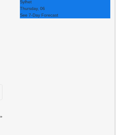
Sylhet
Thursday, 06
See 7-Day Forecast
»