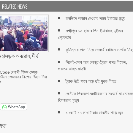
RELATED NEWS
মসজিদে আজান দেওয়ার সময় ইমামের মৃত্যু
লক্ষ্মীপুরে ১০ হাজার পিস ইয়াবাসহ দুইজন
গ্রেফতার
কুমিল্লায় খেলা নিয়ে সংঘর্ষে ব্রাজিল সমর্থক নি
মহাসড়ক অবরোধ, দীর্ঘ
সিলেট-ঢাকা পথে চলন্ত ট্রেনে পাথর নিক্ষেপ,
গুরুতর আহত যাত্রী
ode বৈশাখী নিউজ ডেস্ক:
সরাইলে চাঞ্চল্যকর কিশোর জিহাদ মিয়া
ট্রাক উল্টে খালে পড়ে দুই যুবক নিহত
র
ফেনীতে পিকআপ-অটোরিকশার সংঘর্ষে মা-মেয়েস
তিনজনের মৃত্যু
WhatsApp
১ কোটি ১৭ লাখ টাকার ভারতীয় শাড়ি জব্দ
ৃত্যু