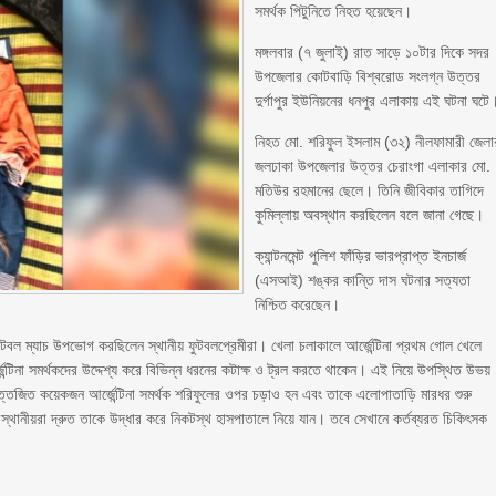
সমর্থক পিটুনিতে নিহত হয়েছেন।
মঙ্গলবার (৭ জুলাই) রাত সাড়ে ১০টার দিকে সদর
উপজেলার কোটবাড়ি বিশ্বরোড সংলগ্ন উত্তর
দুর্গাপুর ইউনিয়নের ধনপুর এলাকায় এই ঘটনা ঘটে
নিহত মো. শরিফুল ইসলাম (৩২) নীলফামারী জেলা
জলঢাকা উপজেলার উত্তর চেরাংগা এলাকার মো.
মতিউর রহমানের ছেলে। তিনি জীবিকার তাগিদে
কুমিল্লায় অবস্থান করছিলেন বলে জানা গেছে।
ক্যান্টনমেন্ট পুলিশ ফাঁড়ির ভারপ্রাপ্ত ইনচার্জ
(এসআই) শঙ্কর কান্তি দাস ঘটনার সত্যতা
নিশ্চিত করেছেন।
কার ফুটবল ম্যাচ উপভোগ করছিলেন স্থানীয় ফুটবলপ্রেমীরা। খেলা চলাকালে আর্জেন্টিনা প্রথম গোল খেলে
ন্টিনা সমর্থকদের উদ্দেশ্য করে বিভিন্ন ধরনের কটাক্ষ ও ট্রল করতে থাকেন। এই নিয়ে উপস্থিত উভয়
ে উত্তেজিত কয়েকজন আর্জেন্টিনা সমর্থক শরিফুলের ওপর চড়াও হন এবং তাকে এলোপাতাড়ি মারধর শুরু
্থানীয়রা দ্রুত তাকে উদ্ধার করে নিকটস্থ হাসপাতালে নিয়ে যান। তবে সেখানে কর্তব্যরত চিকিৎসক