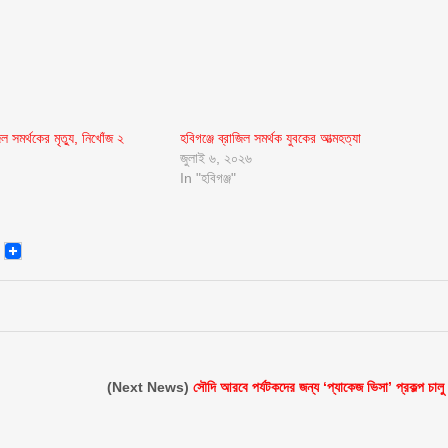
ল সমর্থকের মৃত্যু, নিখোঁজ ২
হবিগঞ্জে ব্রাজিল সমর্থক যুবকের আত্মহত্যা
জুলাই ৬, ২০২৬
In "হবিগঞ্জ"
senger
Email
(Next News)
সৌদি আরবে পর্যটকদের জন্য ‘প্যাকেজ ভিসা’ প্রকল্প চালু