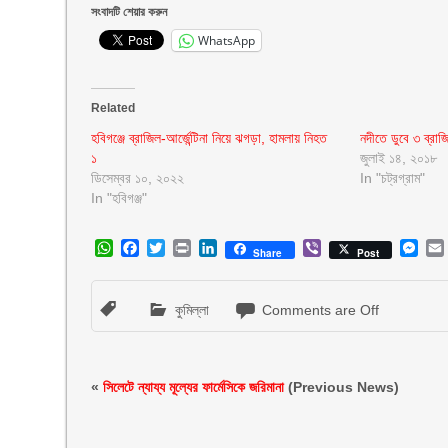
সংবাদটি শেয়ার করুন
WhatsApp
Related
হবিগঞ্জে ব্রাজিল-আর্জেন্টিনা নিয়ে ঝগড়া, হামলায় নিহত
নদীতে ডুবে ৩ ব্রাজি
১
জুলাই ১৪, ২০১৮
ডিসেম্বর ১০, ২০২২
In "চট্রগ্রাম"
In "হবিগঞ্জ"
WhatsApp
Facebook
Twitter
Print
LinkedIn
Viber
Mes
Share
Post
কুমিল্লা
Comments are Off
«
সিলেটে ন্যায্য মূল্যের ফার্মেসিকে জরিমানা
(Previous News)