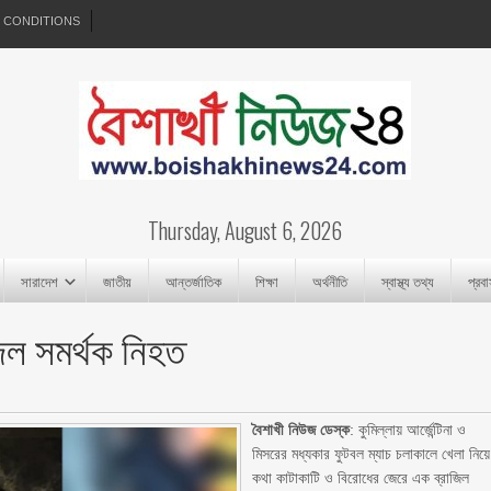
 CONDITIONS
Thursday, August 6, 2026
সারাদেশ
জাতীয়
আন্তর্জাতিক
শিক্ষা
অর্থনীতি
স্বাস্থ্য তথ্য
প্রব
াজিল সমর্থক নিহত
বৈশাখী নিউজ ডেস্ক
: কুমিল্লায় আর্জেন্টিনা ও
মিসরের মধ্যকার ফুটবল ম্যাচ চলাকালে খেলা নিয়ে
কথা কাটাকাটি ও বিরোধের জেরে এক ব্রাজিল