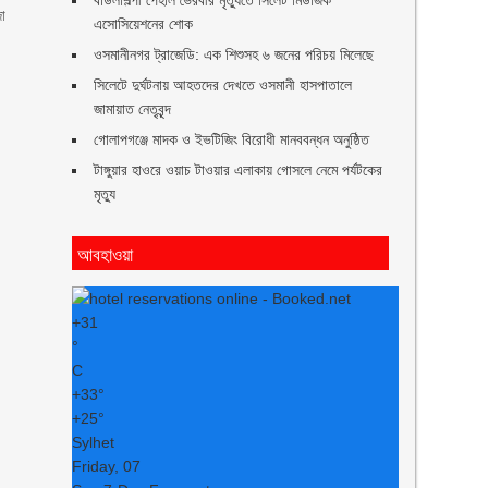
বাউলশিল্পী পেহলি ভৈরবীর মৃত্যুতে সিলেট মিউজিক
জা
এসোসিয়েশনের শোক
ওসমানীনগর ট্রাজেডি: এক শিশুসহ ৬ জনের পরিচয় মিলেছে
সিলেটে দুর্ঘটনায় আহতদের দেখতে ওসমানী হাসপাতালে
জামায়াত নেতৃবৃন্দ
গোলাপগঞ্জে মাদক ও ইভটিজিং বিরোধী মানববন্ধন অনুষ্ঠিত
টাঙ্গুয়ার হাওরে ওয়াচ টাওয়ার এলাকায় গোসলে নেমে পর্যটকের
মৃত্যু
আবহাওয়া
+
31
°
C
+
33°
+
25°
Sylhet
Friday, 07