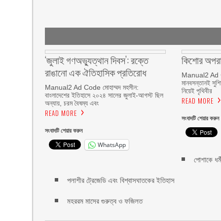
‘জুলাই গণঅভ্যুত্থান দিবস’: রক্তে
কিশোর অপর
রাঙানো এক ঐতিহাসিক প্রতিরোধ
Manual2 Ad C
মানবসন্তানই সুশ
Manual2 Ad Code মোহাম্মদ মহসীন:
নিয়েই পৃথিবীর
বাংলাদেশের ইতিহাসে ২০২৪ সালের জুলাই-আগস্ট ছিল
READ MORE
অন্যায়, চরম বৈষম্য এবং
READ MORE
সংবাদটি শেয়ার করুন
সংবাদটি শেয়ার করুন
WhatsApp
পোশাকে ধর্
পলাশীর ট্রেজেডি এবং বিশ্বাসঘাতকের ইতিহাস
মহররম মাসের গুরুত্ব ও ফজিলত