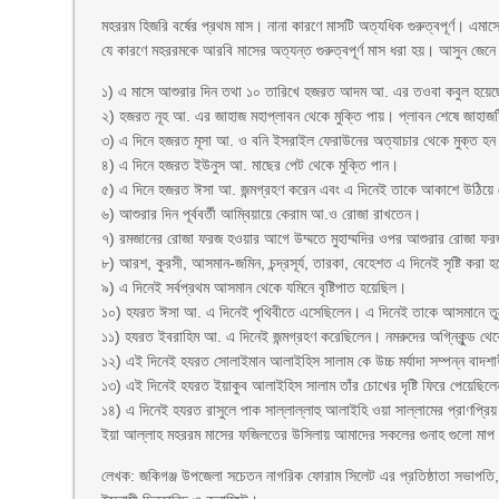
মহররম হিজরি বর্ষের প্রথম মাস। নানা কারণে মাসটি অত্যধিক গুরুত্বপূর্ণ। এম
যে কারণে মহররমকে আরবি মাসের অত্যন্ত গুরুত্বপূর্ণ মাস ধরা হয়। আসুন জেনে নে
১) এ মাসে আশুরার দিন তথা ১০ তারিখে হজরত আদম আ. এর তওবা কবুল হয়েছে। 
২) হজরত নূহ আ. এর জাহাজ মহাপ্লাবন থেকে মুক্তি পায়। প্লাবন শেষে জাহাজটি
৩) এ দিনে হজরত মূসা আ. ও বনি ইসরাইল ফেরাউনের অত্যাচার থেকে মুক্ত হন 
৪) এ দিনে হজরত ইউনুস আ. মাছের পেট থেকে মুক্তি পান।
৫) এ দিনে হজরত ঈসা আ. জন্মগ্রহণ করেন এবং এ দিনেই তাকে আকাশে উঠিয়ে
৬) আশুরার দিন পূর্ববর্তী আম্বিয়ায়ে কেরাম আ.ও রোজা রাখতেন।
৭) রমজানের রোজা ফরজ হওয়ার আগে উম্মতে মুহাম্মদির ওপর আশুরার রোজা 
৮) আরশ, কুরসী, আসমান-জমিন, চন্দ্রসূর্য, তারকা, বেহেশত এ দিনেই সৃষ্টি করা 
৯) এ দিনেই সর্বপ্রথম আসমান থেকে যমিনে বৃষ্টিপাত হয়েছিল।
১০) হযরত ঈসা আ. এ দিনেই পৃথিবীতে এসেছিলেন। এ দিনেই তাকে আসমানে তু
১১) হযরত ইবরাহিম আ. এ দিনেই জন্মগ্রহণ করেছিলেন। নমরুদের অগ্নিকুন্ড থে
১২) এই দিনেই হযরত সোলাইমান আলাইহিস সালাম কে উচ্চ মর্যাদা সম্পন্ন বাদশা
১৩) এই দিনেই হযরত ইয়াকুব আলাইহিস সালাম তাঁর চোখের দৃষ্টি ফিরে পেয়েছিল
১৪) এ দিনেই হযরত রাসুলে পাক সাল্লাল্লাহু আলাইহি ওয়া সাল্লামের প্রাণপ্র
ইয়া আল্লাহ মহররম মাসের ফজিলতের উসিলায় আমাদের সকলের গুনাহ গুলো মাপ 
লেখক: জকিগঞ্জ উপজেলা সচেতন নাগরিক ফোরাম সিলেট এর প্রতিষ্ঠাতা সভাপতি, 