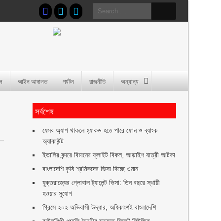
Search
for:
াস
আইন আদালত
পর্যটন
রাজনীতি
অন্যান্য
সর্বশেষ
যেসব অ্যাপ থাকলে হ্যাকড হতে পারে ফোন ও ব্যাংক
অ্যাকাউন্ট
ইতালির বন্দরে বিমানের ফ্লাইট বিকল, আড়াইশ যাত্রী আটকা
বাংলাদেশি কৃষি শ্রমিকদের ভিসা দিচ্ছে ওমান
যুক্তরাজ্যের গ্লোবাল ট্যালেন্ট ভিসা: তিন বছরে স্থায়ী
হওয়ার সুযোগ
গ্রিসে ২০২ অভিবাসী উদ্ধার, অধিকাংশই বাংলাদেশি