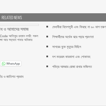
RELATED NEWS
মেধাবীরা বিদেশমুখী এবং ফিরছে না ৬০ ভাগ তরু
াধ ও আমাদের সমাজ
ode আতিকুর রহমান নগরী: সকল
শিক্ষার্থীদের অর্ধেক ঝরে পড়ার প্রবণতা
িক্ষা আর সভ্যতা পাবার অধিকার
সাগরের বুকে মৃত্যুর মিছিল
দশ মহররম কারবালা এবং শোকাবহ
WhatsApp
পবিত্র আশুরার রোজা রাখার ফজিলত
মীয় ও জাতিগত প্রভাব