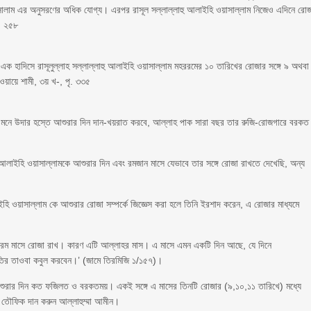
ালাম এর অনুসরণের অধিক যোগ্য। এরপর রাসূল সল্লাল্লাহু আলাইহি ওয়াসাল্লাম নিজেও এদিনে রো
ৃ. ২৫৮
্য এক হাদিসে রাসূলুল্লাহ সল্লাল্লাহু আলাইহি ওয়াসাল্লাম মহররমের ১০ তারিখের রোজার সঙ্গে ৯ অথবা
য়ায়ে শামী, ৩য় খ-, পৃ. ৩৩৫
ালেছ মনে উদার হস্তে আশুরার দিন দান-খয়রাত করবে, আল্লাহ পাক সারা বছর তার রুজি-রোজগারে বরকত
হু আলাইহি ওয়াসাল্লামকে আশুরার দিন এবং রমজান মাসে যেভাবে তার সঙ্গে রোজা রাখতে দেখেছি, অন্য
ি ওয়াসাল্লাম কে আশুরার রোজা সম্পর্কে জিজ্ঞেস করা হলে তিনি ইরশাদ করেন, এ রোজার মাধ্যমে
হররম মাসে রোজা রাখ। কারণ এটি আল্লাহর মাস। এ মাসে এমন একটি দিন আছে, যে দিনে
াতির তাওবা কবুল করবেন।’ (জামে তিরমিজি ১/১৫৭)।
আশুরার দিন কত ফজিলত ও বরকতময়। একই সঙ্গে এ মাসের তিনটি রোজার (৯,১০,১১ তারিখে) মধ্যে
ৌফিক দান করুন আল্লাহুম্মা আমীন।