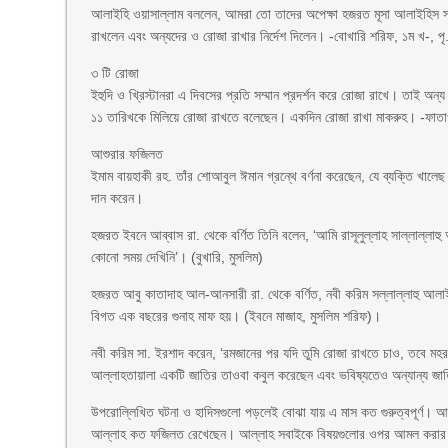
আলাইহি ওয়াসাল্লাম বললেন, আমরা তো তাদের অপেক্ষা হজরত মূসা আলাইহিস স
রাখলেন এবং অন্যদের ও রোজা রাখার নির্দেশ দিলেন। -বোখারি শরিফ, ১ম খ-, প
৩ টি রোজা
ইহুদি ও খ্রিস্টানরা এ দিবসের প্রতি সম্মান প্রদর্শন করে রোজা রাখে। তাই অন
১১ তারিখকে মিলিয়ে রোজা রাখতে বলেছেন। একদিন রোজা রাখা মাকরুহ। -ফাতাও
আশুরার ফজিলত
ইমাম বায়হাকী রহ. তাঁর শোআবুল ঈমান গ্রন্থে বর্ণনা করেছেন, যে ব্যক্তি খ
দান করেন।
হজরত ইবনে আব্বাস রা. থেকে বর্ণিত তিনি বলেন, ‘আমি রাসূলুল্লাহ সাল্লাল্লা
কোনো সময় দেখিনি’। (বুখারি, মুসলিম)
হজরত আবু কাতাদাহ আল-আনসারী রা. থেকে বর্ণিত, নবী করিম সল্লাল্লাহু আলাইহ
বিগত এক বছরের গুনাহ মাফ হয়। (ইবনে মাজাহ, মুসলিম শরিফ)।
নবী করিম সা. ইরশাদ করেন, ‘রমজানের পর যদি তুমি রোজা রাখতে চাও, তবে ম
আল্লাহতায়ালা একটি জাতির তাওবা কবুল করেছেন এবং ভবিষ্যতেও অন্যান্য জ
উপরোল্লিখিত ঘটনা ও হাদিসগুলো পড়লেই বোঝা যায় এ মাস কত গুরুত্বপূর্ণ। 
আল্লাহ কত ফজিলত রেখেছেন। আল্লাহ সবাইকে বিষয়গুলোর ওপর আমল করার ত