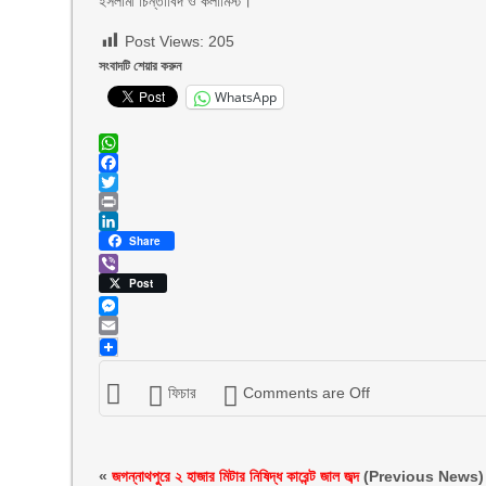
ইসলামী চিন্তাবিদ ও কলামিস্ট।
Post Views:
205
সংবাদটি শেয়ার করুন
WhatsApp
WhatsApp
Facebook
Twitter
Print
LinkedIn
Share
Viber
Post
Messenger
Email
ফিচার
Comments are Off
«
জগন্নাথপুরে ২ হাজার মিটার নিষিদ্ধ কারেন্ট জাল জব্দ
(Previous News)