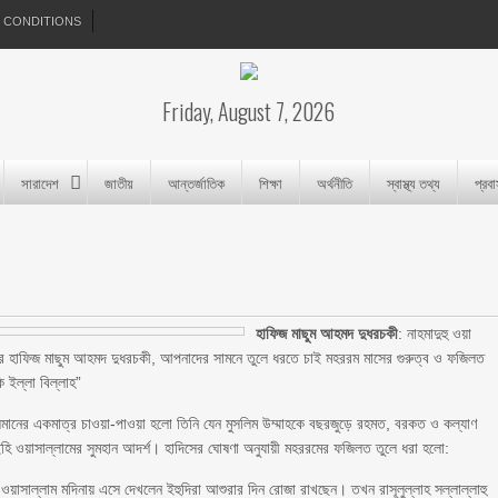
 CONDITIONS
Friday, August 7, 2026
সারাদেশ
জাতীয়
আন্তর্জাতিক
শিক্ষা
অর্থনীতি
স্বাস্থ্য তথ্য
প্রব
হাফিজ মাছুম আহমদ দুধরচকী
: নাহমাদুহু ওয়া
াদের হাফিজ মাছুম আহমদ দুধরচকী, আপনাদের সামনে তুলে ধরতে চাই মহররম মাসের গুরুত্ব ও ফজিলত
 ইল্লা বিল্লাহ”
মানের একমাত্র চাওয়া-পাওয়া হলো তিনি যেন মুসলিম উম্মাহকে বছরজুড়ে রহমত, বরকত ও কল্যাণ
লাইহি ওয়াসাল্লামের সুমহান আদর্শ। হাদিসের ঘোষণা অনুযায়ী মহররমের ফজিলত তুলে ধরা হলো:
 ওয়াসাল্লাম মদিনায় এসে দেখলেন ইহুদিরা আশুরার দিন রোজা রাখছেন। তখন রাসূলুল্লাহ সল্লাল্লাহু