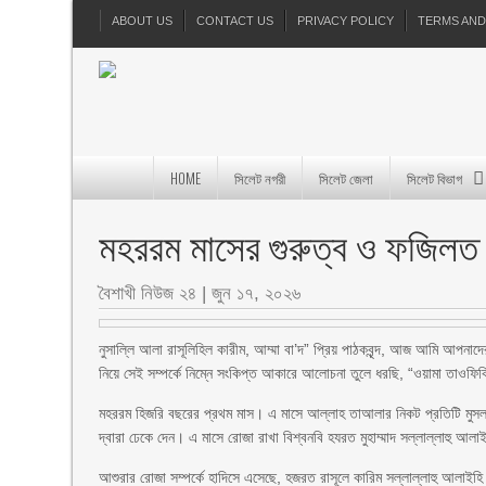
ABOUT US
CONTACT US
PRIVACY POLICY
TERMS AND
HOME
সিলেট নগরী
সিলেট জেলা
সিলেট বিভাগ
মহররম মাসের গুরুত্ব ও ফজিলত
বৈশাখী নিউজ ২৪
|
জুন ১৭, ২০২৬
নুসাল্লি আলা রাসূলিহিল কারীম, আম্মা বা’দ” প্রিয় পাঠকবৃন্দ, আজ আমি আপন
নিয়ে সেই সম্পর্কে নিম্নে সংকিপ্ত আকারে আলোচনা তুলে ধরছি, “ওয়ামা তাওফিকি
মহররম হিজরি বছরের প্রথম মাস। এ মাসে আল্লাহ তাআলার নিকট প্রতিটি মুসল
দ্বারা ঢেকে দেন। এ মাসে রোজা রাখা বিশ্বনবি হযরত মুহাম্মাদ সল্লাল্লাহু আ
আশুরার রোজা সম্পর্কে হাদিসে এসেছে, হজরত রাসূলে কারিম সল্লাল্লাহু আলাইহি