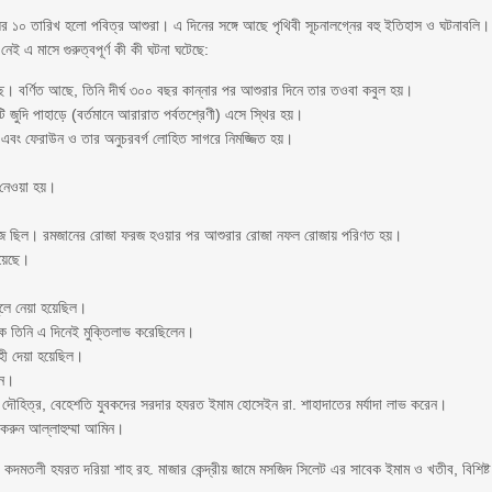
াসের ১০ তারিখ হলো পবিত্র আশুরা। এ দিনের সঙ্গে আছে পৃথিবী সূচনালগ্নের বহু ইতিহাস ও ঘটনাবলি।
ই এ মাসে গুরুত্বপূর্ণ কী কী ঘটনা ঘটেছে:
বর্ণিত আছে, তিনি দীর্ঘ ৩০০ বছর কান্নার পর আশুরার দিনে তার তওবা কবুল হয়।
 জুদি পাহাড়ে (বর্তমানে আরারাত পর্বতশ্রেণী) এসে স্থির হয়।
এবং ফেরাউন ও তার অনুচরবর্গ লোহিত সাগরে নিমজ্জিত হয়।
 নেওয়া হয়।
ফরজ ছিল। রমজানের রোজা ফরজ হওয়ার পর আশুরার রোজা নফল রোজায় পরিণত হয়।
হয়েছে।
লে নেয়া হয়েছিল।
কে তিনি এ দিনেই মুক্তিলাভ করেছিলেন।
হী দেয়া হয়েছিল।
েন।
িয় দৌহিত্র, বেহেশতি যুবকদের সরদার হযরত ইমাম হোসেইন রা. শাহাদাতের মর্যাদা লাভ করেন।
করুন আল্লাহুম্মা আমিন।
কদমতলী হযরত দরিয়া শাহ রহ. মাজার কেন্দ্রীয় জামে মসজিদ সিলেট এর সাবেক ইমাম ও খতীব, বিশিষ্ট