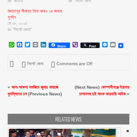
In "জাতীয়"
In "সিলেট জেলা"
জৈন্তাপুর সীমান্ত দিয়ে আরও ১৪ জনকে
পুশইন
মে ২৮, ২০২৫
In "সিলেট জেলা"
WhatsApp
Facebook
Twitter
Print
LinkedIn
Viber
Messenger
Email
Share
Post
সিলেট জেলা
Comments are Off
«
আল-আকসা মসজিদে জুমার নামাজে
(Next News)
কোম্পানীগঞ্জে ইয়াবার
মুসল্লিদের ঢল
(Previous News)
চালানসহ দুই মাদক কারবারি আটক
»
RELATED NEWS