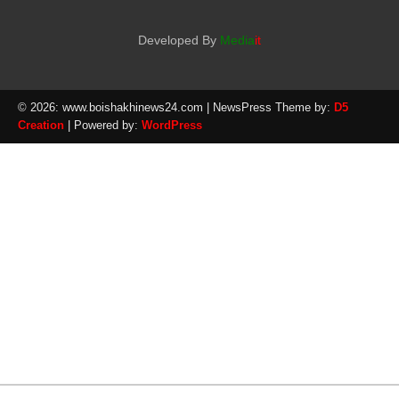
Developed By
Media
it
© 2026: www.boishakhinews24.com
| NewsPress Theme by:
D5
Creation
| Powered by:
WordPress