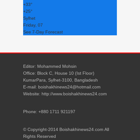
+
33°
+
25°
Sylhet
Friday, 07
See 7-Day Forecast
Editor: Mohammed Mohsin
Office: Block C, House 10 (Ist Floor)
KumarPara, Sylhet-3100, Bangladesh
E-mail: boishakhinews24@hotmail.com
Website: http://www.boishakhinews24.com
Phone: +880 1711 921197
© Copyright-2014 Boishakhinews24.com All
Rights Reserved