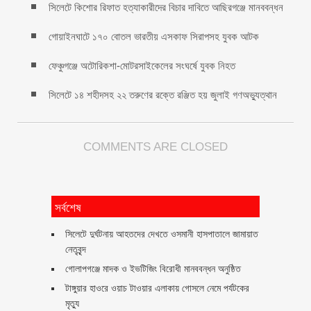
সিলেটে কিশোর রিফাত হত্যাকারীদের বিচার দাবিতে আছিরগঞ্জে মানববন্ধন
গোয়াইনঘাটে ১৭০ বোতল ভারতীয় এসকাফ সিরাপসহ যুবক আটক
ফেঞ্চুগঞ্জে অটোরিকশা-মোটরসাইকেলের সংঘর্ষে যুবক নিহত
সিলেটে ১৪ শহীদসহ ২২ তরুণের রক্তে রঞ্জিত হয় জুলাই গণঅভ্যুত্থান
COMMENTS ARE CLOSED
সর্বশেষ
সিলেটে দুর্ঘটনায় আহতদের দেখতে ওসমানী হাসপাতালে জামায়াত
নেতৃবৃন্দ
গোলাপগঞ্জে মাদক ও ইভটিজিং বিরোধী মানববন্ধন অনুষ্ঠিত
টাঙ্গুয়ার হাওরে ওয়াচ টাওয়ার এলাকায় গোসলে নেমে পর্যটকের
মৃত্যু