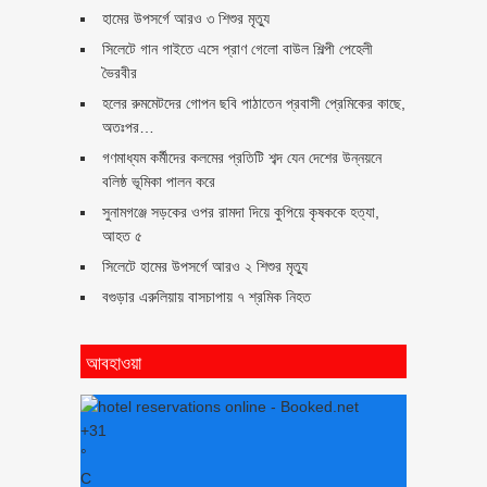
হামের উপসর্গে আরও ৩ শিশুর মৃত্যু
সিলেটে গান গাইতে এসে প্রাণ গেলো বাউল শিল্পী পেহেলী
ভৈরবীর
হলের রুমমেটদের গোপন ছবি পাঠাতেন প্রবাসী প্রেমিকের কাছে,
অতঃপর…
গণমাধ্যম কর্মীদের কলমের প্রতিটি শব্দ যেন দেশের উন্নয়নে
বলিষ্ঠ ভূমিকা পালন করে
সুনামগঞ্জে সড়কের ওপর রামদা দিয়ে কুপিয়ে কৃষককে হত্যা,
আহত ৫
সিলেটে হামের উপসর্গে আরও ২ শিশুর মৃত্যু
বগুড়ার এরুলিয়ায় বাসচাপায় ৭ শ্রমিক নিহত
আবহাওয়া
+
31
°
C