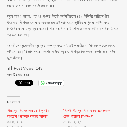
দেওয়া হবে না বলেও জানিয়েছে তারা।
সূত্র আরও জানায়, গত ২৪ ঘণ্টায় সিলেট ব্যাটালিয়নের (৪৮ বিজিবি) দায়িত্বাধীন
উৎমাছড়া সীমান্ত এলাকায় সন্দেহভাজন দুই ব্যক্তিকে স্থানীয় বাসিন্দারা আটক করে
বিজিবির কাছে হস্তান্তর করেন। পরে যাচাই-বাছাই শেষে তাদের ভারতীয় নাগরিক হিসেবে
শনাক্ত করা হয়।
পরবর্তীতে প্রয়োজনীয় প্রক্রিয়া সম্পন্ন করে ওই দুই ভারতীয় নাগরিককে ভারতে ফেরত
পাঠানো হয়। বিজিবি বলছে, দেশের সার্বভৌমত্ব ও সীমান্ত নিরাপত্তা রক্ষায় তারা সর্বদা
দৃঢ়প্রতিজ্ঞ।
Post Views:
143
সংবাদটি শেয়ার করুন
WhatsApp
Related
সীমান্তে বিএসএফের ১০টি পুশইন
সিলেট সীমান্ত দিয়ে আরও ৬৮ জনকে
অপচেষ্টা প্রতিহত করেছে বিজিবি
ঠেলে পাঠালো কিএসএফ
জুন ৪, ২০২৬
মে ২৮, ২০২৫