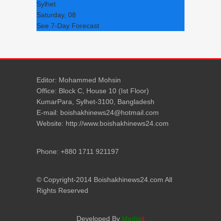
Sylhet
Saturday, 08
See 7-Day Forecast
Editor: Mohammed Mohsin
Office: Block C, House 10 (Ist Floor)
KumarPara, Sylhet-3100, Bangladesh
E-mail: boishakhinews24@hotmail.com
Website: http://www.boishakhinews24.com
Phone: +880 1711 921197
© Copyright-2014 Boishakhinews24.com All
Rights Reserved
Developed By
Media
it