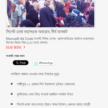
সিলেট-ঢাকা মহাসড়ক অবরোধ, দীর্ঘ যানজট
Manual6 Ad Code বৈশাখী নিউজ ডেস্ক: ব্রাহ্মণবাড়িয়ার সরাইলে চাঞ্চল্যকর
কিশোর জিহাদ মিয়া (১৫) হত্যা মামলার
READ MORE
সংবাদটি শেয়ার করুন
WhatsApp
মসজিদে আজান দেওয়ার সময় ইমামের মৃত্যু
লক্ষ্মীপুরে ১০ হাজার পিস ইয়াবাসহ দুইজন গ্রেফতার
কুমিল্লায় খেলা নিয়ে সংঘর্ষে ব্রাজিল সমর্থক নিহত
সিলেট-ঢাকা পথে চলন্ত ট্রেনে পাথর নিক্ষেপ, গুরুতর আহত যাত্রী