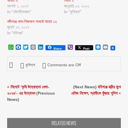
আহত ৩
নিহত ২
আগস্ট ১, ২০১৭
জানুয়ারি ১৩, ২০২২
In "মৌলভীবাজার"
In "কুমিল্লা"
নবীগঞ্জে বাস-পিকআপ সংঘর্ষে আহত ১২
জুলাই ১৭, ২০১৭
In "হবিগঞ্জ"
WhatsApp
Facebook
Twitter
Print
LinkedIn
Viber
Messenger
Email
Share
Post
কুমিল্লা
Comments are Off
«
সিলেটে ‘কৃষি উদ্যোক্তা মেলা-
(Next News)
হবিগঞ্জে স্ত্রীর মুখে
২০২৬’- এর উদ্বোধন
(Previous
এসিড নিক্ষেপ, স্বামীকে খুঁজছে পুলিশ
»
News)
RELATED NEWS