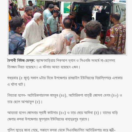
বৈশাখী নিউজ ডেস্ক:
ব্রাহ্মণবাড়িয়ায় পিকআপ ভ্যান ও সিএনজি সংঘর্ষে মা-ছেলেসহ
তিনজন নিহত হয়েছেন। এ ঘটনায় আহত হয়েছেন ২জন।
শুক্রবার (৫ জুন) সকাল ৯টার দিকে উপজেলার রামরাইল ইউনিয়নের বিয়াল্লিশহর এলাকার
এ ঘটনা ঘটে।
নিহতরা হলেন- অটোরিকশাচালক মাহবুব (৪৫), অটোরিকশা যাত্রী জোসনা বেগম (৪০) ও
তার ছেলে আশরাফুল (৫)।
আহতরা হলেন জোসনার স্বামী কাউসার (৫০) ও তার মেয়ে আদিবা (৪)। তাদের বাড়ি
জেলার কসবা উপজেলার মূলগ্রাম ইউনিয়নের বাহাদুরপুর গ্রামে।
পুলিশ সূত্রে জানা গেছে, সকালে কসবা থেকে সিএনজিচালিত অটোরিকশায় করে স্ত্রী-