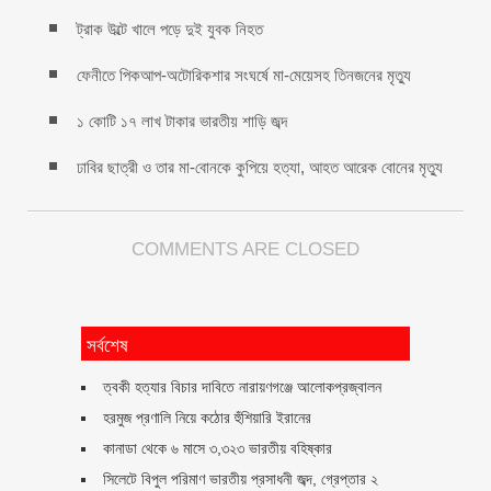
ট্রাক উল্টে খালে পড়ে দুই যুবক নিহত
ফেনীতে পিকআপ-অটোরিকশার সংঘর্ষে মা-মেয়েসহ তিনজনের মৃত্যু
১ কোটি ১৭ লাখ টাকার ভারতীয় শাড়ি জব্দ
ঢাবির ছাত্রী ও তার মা-বোনকে কুপিয়ে হত্যা, আহত আরেক বোনের মৃত্যু
COMMENTS ARE CLOSED
সর্বশেষ
ত্বকী হত্যার বিচার দাবিতে নারায়ণগঞ্জে আলোকপ্রজ্বালন
হরমুজ প্রণালি নিয়ে কঠোর হুঁশিয়ারি ইরানের
কানাডা থেকে ৬ মাসে ৩,৩২৩ ভারতীয় বহিষ্কার
সিলেটে বিপুল পরিমাণ ভারতীয় প্রসাধনী জব্দ, গ্রেপ্তার ২