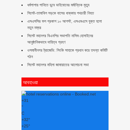
ধর্মপাশায় পানিতে ডুবে ভাইবোনের মর্মান্তিক মৃত্যু
সিলেট-তামাবিল সড়কে বাসের ধাক্কায় পথচারী নিহত
এসএসসির ফল প্রকাশ ১০ আগস্ট, এসএমএসে যুক্ত হলো
নতুন নম্বর
সিলেট মহানগর বিএনপির সভাপতি নাসিম হোসাইনের
আনুষ্ঠানিকভাবে দায়িত্ব গ্রহণ
ওসমানীনগর ট্রাজেডি: পিংকি সাহাকে প্রধান করে তদন্ত কমিটি
গঠন
সিলেট মহানগর মহিলা জামায়াতের আলোচনা সভা
আবহাওয়া
+
31
°
C
+
32°
+
25°