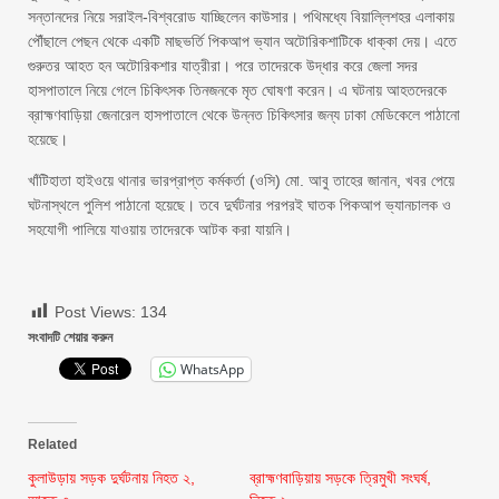
সন্তানদের নিয়ে সরাইল-বিশ্বরোড যাচ্ছিলেন কাউসার। পথিমধ্যে বিয়াল্লিশহর এলাকায়
পৌঁছালে পেছন থেকে একটি মাছভর্তি পিকআপ ভ্যান অটোরিকশাটিকে ধাক্কা দেয়। এতে
গুরুতর আহত হন অটোরিকশার যাত্রীরা। পরে তাদেরকে উদ্ধার করে জেলা সদর
হাসপাতালে নিয়ে গেলে চিকিৎসক তিনজনকে মৃত ঘোষণা করেন। এ ঘটনায় আহতদেরকে
ব্রাহ্মণবাড়িয়া জেনারেল হাসপাতালে থেকে উন্নত চিকিৎসার জন্য ঢাকা মেডিকেলে পাঠানো
হয়েছে।
খাঁটিহাতা হাইওয়ে থানার ভারপ্রাপ্ত কর্মকর্তা (ওসি) মো. আবু তাহের জানান, খবর পেয়ে
ঘটনাস্থলে পুলিশ পাঠানো হয়েছে। তবে দুর্ঘটনার পরপরই ঘাতক পিকআপ ভ্যানচালক ও
সহযোগী পালিয়ে যাওয়ায় তাদেরকে আটক করা যায়নি।
Post Views:
134
সংবাদটি শেয়ার করুন
WhatsApp
Related
কুলাউড়ায় সড়ক দুর্ঘটনায় নিহত ২,
ব্রাহ্মণবাড়িয়ায় সড়কে ত্রিমুখী সংঘর্ষ,