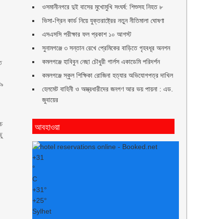
ওসমানীনগরে দুই বাসের মুখোমুখি সংঘর্ষ: শিশুসহ নিহত ৮
ভিসা-গ্রিন কার্ড নিয়ে যুক্তরাষ্ট্রের নতুন নীতিমালা ঘোষণা
এসএসসি পরীক্ষার ফল প্রকাশ ১০ আগস্ট
সুনামগঞ্জে ৩ সন্তান রেখে প্রেমিকের বাড়িতে গৃহবধূর অনশন
কমলগঞ্জে হাবিবুন নেছা চৌধুরী গার্লস একাডেমি পরিদর্শন
ত
,
কমলগঞ্জে স্কুল শিক্ষিকা রোজিনা হত্যার অভিযোগপত্র দাখিল
২৯
হেলমেট বাহিনী ও অস্ত্রধারীদের জনগণ আর ভয় পায়না : এড.
জুবায়ের
্চ
আবহাওয়া
ছু
+
31
°
C
+
31°
+
25°
Sylhet