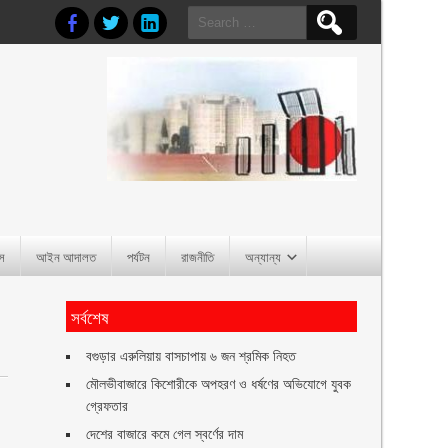
Search
for:
াস
আইন আদালত
পর্যটন
রাজনীতি
অন্যান্য
সর্বশেষ
বগুড়ার এরুলিয়ায় বাসচাপায় ৬ জন শ্রমিক নিহত
মৌলভীবাজারে কিশোরীকে অপহরণ ও ধর্ষণের অভিযোগে যুবক
গ্রেফতার
দেশের বাজারে কমে গেল স্বর্ণের দাম