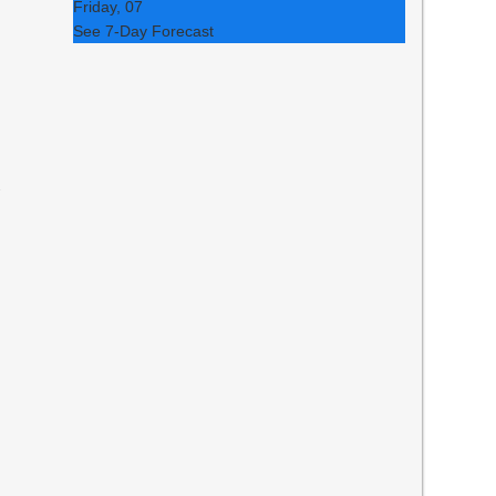
Friday, 07
See 7-Day Forecast
ই