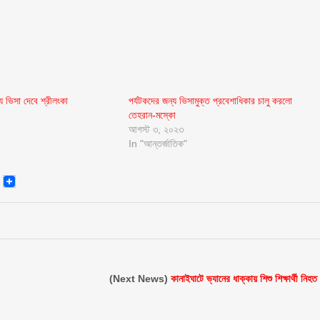
ে ভিসা দেবে শ্রীলংকা
পর্যটকদের জন্য ভিসামুক্ত প্রবেশাধিকার চালু করলো
তেহরান-মস্কো
আগস্ট ৩, ২০২৩
In "আন্তর্জাতিক"
senger
Email
(Next News)
কানাইঘাটে ভ্যানের ধাক্কায় শিশু শিক্ষার্থী নিহত