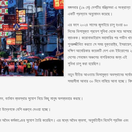
মঙ্গলবার (১৯ মে) দেশটির মন্ত্রিসভা এ সংক্রান্ত
একটি প্রস্তাব অনুমোদন করেছে।
এর ফলে ২০২৪ সালের জুলাইয়ে চালু হওয়া ৬০
দিনের ভিসামুক্ত প্রবেশ সুবিধা থেকে সরে আসছে
ব্যাংকক। করোনাভাইরাস মহামারির পর পর্যটন খা
পুনরুজ্জীবিত করতে সে সময় যুক্তরাষ্ট্র, ইসরায়েল
দক্ষিণ আমেরিকার কয়েকটি দেশ এবং ইউরোপের 
দেশের শেনজেন অঞ্চলের নাগরিকদের জন্য এই
সুবিধা চালু করা হয়েছিল।
নতুন নীতির আওতায় ভিসামুক্ত অবস্থানের সর্বোচ
সময়সীমা আবার ৩০ দিনে নামিয়ে আনা হচ্ছে। কি
ন, বর্তমান ব্যবস্থার সুযোগ নিয়ে কিছু মানুষ অপব্যবহার করছে।
তা উদ্বেগকে বেশি গুরুত্ব দেওয়া হচ্ছে।
িন্ন অবৈধ কর্মকাণ্ডের সুযোগ তৈরি করেছিল। এর মধ্যে অবৈধ ব্যবসা, অনুমতিহীন বিদেশি শ্রমিক এবং