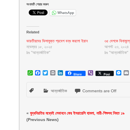
সংবাদটি শেয়ার করুন
WhatsApp
Related
ভারতীয়দের ভিসামুক্ত প্রবেশ বন্ধ করলো ইরান
৩৫ দেশকে বিনামূল্য
নভেম্বর ১৮, ২০২৫
আগস্ট ২৩, ২০২৪
In "আন্তর্জাতিক"
In "আন্তর্জাতিক"
WhatsApp
Facebook
Twitter
Print
LinkedIn
Viber
Mes
Share
Post
আন্তর্জাতিক
Comments are Off
«
যুদ্ধবিরতির মধ্যেই লেবাননে ফের ইসরায়েলি হামলা, নারী-শিশুসহ নিহত ১৯
(Previous News)