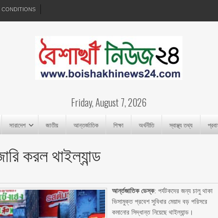
 CONDITIONS
Friday, August 7, 2026
সারাদেশ
জাতীয়
আন্তর্জাতিক
শিক্ষা
অর্থনীতি
স্বাস্থ্য তথ্য
প্রব
জারি করল থাইল্যান্ড
আর্ন্তজাতিক ডেস্ক
: পর্যটকদের জন্য চালু থাকা
ভিসামুক্ত প্রবেশ সুবিধার মেয়াদ বড় পরিসরে
কমানোর সিদ্ধান্ত নিয়েছে থাইল্যান্ড।