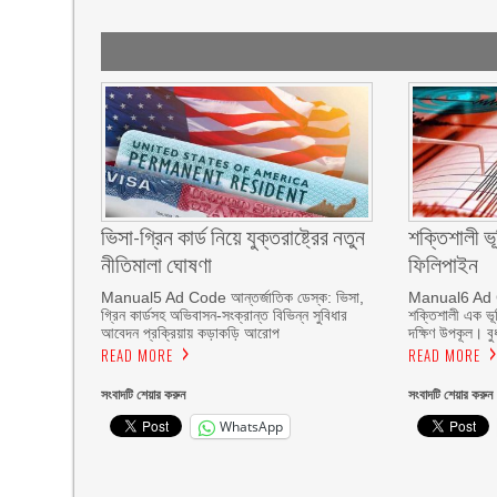
ভিসা-গ্রিন কার্ড নিয়ে যুক্তরাষ্ট্রের নতুন
শক্তিশালী ভ
নীতিমালা ঘোষণা
ফিলিপাইন
Manual5 Ad Code আন্তর্জাতিক ডেস্ক: ভিসা,
Manual6 Ad Co
গ্রিন কার্ডসহ অভিবাসন-সংক্রান্ত বিভিন্ন সুবিধার
শক্তিশালী এক ভূ
আবেদন প্রক্রিয়ায় কড়াকড়ি আরোপ
দক্ষিণ উপকূল। বু
READ MORE
READ MORE
সংবাদটি শেয়ার করুন
সংবাদটি শেয়ার করুন
WhatsApp