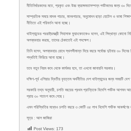
নীতিনির্ধারকদের মতে, প্রকৃত এবং উচ্চ ব্যয়ক্ষমতাসম্পন্ন পর্যটকদের জন্য ৩০ দি
সাম্প্রতিক সময়ে মাদক পাচার, মানবপাচার, অনুমোদন ছাড়া হোটেল ও ভাষা শিক্ষ
নীতিতে এই পরিবর্তন আনা হচ্ছে।
থাইল্যান্ডের পররাষ্ট্রমন্ত্রী সিহাসাক ফুয়াংকেতকেও বলেন, এই সিদ্ধান্ত কোনো ন
অপব্যবহার করছে, তাদের ঠেকাতেই এই পদক্ষেপ।
তিনি বলেন, অপব্যবহার রোধে স্থলসীমান্ত দিয়ে বছরে সর্বোচ্চ দুইবার ৩০ দিন
পদ্ধতিই ফিরিয়ে আনা হচ্ছে।
তবে নতুন নিয়ম কবে থেকে কার্যকর হবে, তা এখনো জানায়নি সরকার।
দক্ষিণ-পূর্ব এশিয়ার দ্বিতীয় বৃহত্তম অর্থনীতির দেশ থাইল্যান্ডের জন্য সময়ট
সরকারি তথ্য অনুযায়ী, চলতি বছরের প্রথম প্রান্তিকে বিদেশি পর্যটক আগমন আ
প্রায় ৩০ শতাংশ কমে গেছে।
এমন পরিস্থিতির মধ্যেও চলতি বছরে ৩ কোটি ৩৫ লাখ বিদেশি পর্যটক আকর্ষণের ল
সূত্র : আল জাজিরা
Post Views:
173