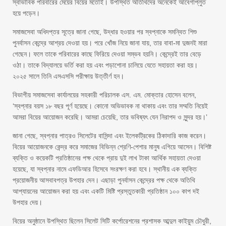
স্বাভাবিক পরিবারের মেয়ের বিয়ের মতোই। উপস্থিত অতিথিদের অনেকেই আবেগাপ্লুত
হয়ে পড়েন।
সমাজসেবা অধিদপ্তর সূত্রে জানা গেছে, উদ্ধার হওয়ার পর স্বপ্নাকে সমন্বিত শিশু
পুনর্বাসন কেন্দ্রে আশ্রয় দেওয়া হয়। পরে খোঁজ নিয়ে জানা যায়, তার বাবা-মা দুজনই মারা
গেছেন। ফলে তাকে পরিবারের কাছে ফিরিয়ে দেওয়া সম্ভব হয়নি। কেন্দ্রেই তার বেড়ে
ওঠা। তাকে বিদ্যালয়ে ভর্তি করা হয় এবং পড়াশোনা চালিয়ে যেতে সহায়তা করা হয়।
২০২৫ সালে তিনি এসএসসি পরীক্ষায় উত্তীর্ণ হন।
বিভাগীয় সমাজসেবা কার্যালয়ের সহকারী পরিচালক এস. এম. মোক্তার হোসেন বলেন,
‘স্বপ্নার বয়স ১৮ বছর পূর্ণ হয়েছে। কোনো অভিভাবক না থাকায় এবং তার সম্মতি নিয়েই
আমরা বিয়ের আয়োজন করেছি। আমরা চেয়েছি, তার ভবিষ্যৎ যেন নিরাপদ ও সুন্দর হয়।’
জানা গেছে, স্বপ্নার পাত্রও সিলেটের বাসিন্দা এবং ইলেকট্রিকের ঠিকাদারি কাজ করেন।
বিয়ের আয়োজনকে কেন্দ্র করে সমাজের বিভিন্ন শ্রেণি-পেশার মানুষ এগিয়ে আসেন। বিশিষ্ট
ব্যক্তি ও কয়েকটি প্রতিষ্ঠানের পক্ষ থেকে প্রায় দুই লাখ টাকা আর্থিক সহায়তা দেওয়া
হয়েছে, যা স্বপ্নার নামে এফডিআর হিসেবে সংরক্ষণ করা হবে। স্থানীয় এক ব্যক্তি
প্রয়োজনীয় আসবাবপত্র উপহার দেন। এছাড়া পুনর্বাসন কেন্দ্রের পক্ষ থেকে অতিথি
আপ্যায়নের আয়োজন করা হয় এবং একটি মিষ্টি প্রস্তুতকারী প্রতিষ্ঠান ১০০ কাপ দই
উপহার দেয়।
বিয়ের অনুষ্ঠানে উপস্থিত ছিলেন সিলেট সিটি কর্পোরেশনের প্রশাসক আব্দুল কাইয়ুম চৌধুরী,