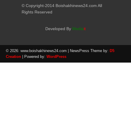
© Copyright-2014 Boishakhinews24.com All
Rights Reserved
Developed By
Media
it
© 2026: www.boishakhinews24.com
| NewsPress Theme by:
D5
Creation
| Powered by:
WordPress