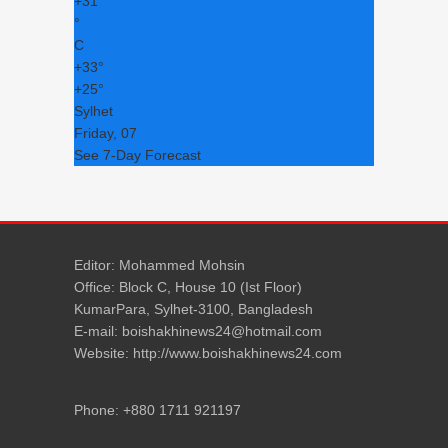
+
31
°
C
+
33°
+
25°
Sylhet
Friday, 07
See 7-Day Forecast
Editor: Mohammed Mohsin
Office: Block C, House 10 (Ist Floor)
KumarPara, Sylhet-3100, Bangladesh
E-mail: boishakhinews24@hotmail.com
Website: http://www.boishakhinews24.com
Phone: +880 1711 921197