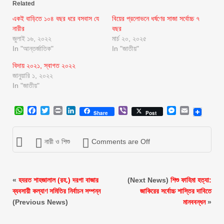
Related
একই বাড়িতে ১০৪ বছর ধরে বসবাস যে
বিয়ের প্রলোভনে ধর্ষণের সাজা সর্বোচ্চ ৭
নারীর
বছর
জুলাই ১৬, ২০২২
মার্চ ২০, ২০২৫
In "আন্তর্জাতিক"
In "জাতীয়"
বিদায় ২০২১, স্বাগত ২০২২
জানুয়ারি ১, ২০২২
In "জাতীয়"
WhatsApp
Facebook
Twitter
Print
LinkedIn
Viber
Messenger
Email
Share
Post
নারী ও শিশু
Comments are Off
«
হযরত শাহজালাল (রহ.) দরগা বাজার
(Next News)
শিশু ফাহিমা হত্যা:
ব্যবসায়ী কল্যাণ সমিতির নির্বাচন সম্পন্ন
জাকিরের সর্বোচ্চ শাস্তির দাবিতে
(Previous News)
মানববন্ধন
»