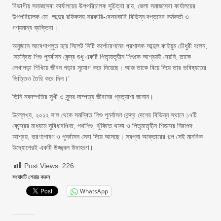
বিভাগীয় সমাজসেবা কার্যালয়ের উপপরিচালক সুচিত্রা রায়, জেলা সমাজসেবা কার্যালয়ের
উপপরিচালক মো. আব্দুর রফিকসহ সরকারি-বেসরকারি বিভিন্ন দপ্তরের কর্মকর্তা ও
গণ্যমান্য ব্যক্তিরা।
অনুষ্ঠানে আবেগাপ্লুত হয়ে সিলেট সিটি কর্পোরেশনের প্রশাসক আব্দুল কাইয়ুম চৌধুরী বলেন,
‘সমন্বিত শিশু পুনর্বাসন কেন্দ্র শুধু একটি পিতৃমাতৃহীন শিশুকে আশ্রয়ই দেয়নি, তাকে
লেখাপড়া শিখিয়ে জীবন গড়ার সুযোগ করে দিয়েছে। আজ তাকে বিয়ে দিয়ে তার ভবিষ্যতের
ভিত্তিও তৈরি করে দিল।’
তিনি নবদম্পতির সুখী ও সুন্দর দাম্পত্য জীবনের প্রত্যাশা জানান।
উল্লেখ্য, ২০১২ সাল থেকে সমন্বিত শিশু পুনর্বাসন কেন্দ্র দেশের বিভিন্ন স্থানে ১৭টি
কেন্দ্রের মাধ্যমে সুবিধাবঞ্চিত, পথশিশু, ঝুঁকিতে থাকা ও পিতৃমাতৃহীন শিশুদের নিরাপদ
আশ্রয়, ভরণপোষণ ও পুনর্বাসন সেবা দিয়ে আসছে। স্বপ্না আক্তারের গল্প সেই মানবিক
উদ্যোগেরই একটি উজ্জ্বল উদাহরণ।
Post Views:
226
সংবাদটি শেয়ার করুন
WhatsApp