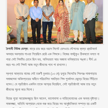
বৈশাখী নিউজ ডেস্ক:
মাত্র চার বছর বয়সে সিলেট রেলওয়ে স্টেশনের ব্যস্ত প্ল্যাটফর্মে
অসহায় অবস্থায় পাওয়া গিয়েছিল ছোট্ট এক শিশুকে। নিজের নামটুকুও ঠিকমতো বলতে না
পারা সেই শিশুটির চোখে ছিল ভয়, অনিশ্চয়তা আর অজানা ভবিষ্যতের শঙ্কা। দীর্ঘ ১৪
বছর পর সেই শিশুই আজ নতুন জীবনের পথে পা রাখলেন।
স্বপ্না আক্তার নামের সেই তরুণী বুধবার (১৩ মে) দুপুরে সিলেটের শিবগঞ্জ লামাপাড়ায়
সমাজসেবা অধিদপ্তরের অধীনে পরিচালিত সমন্বিত শিশু পুনর্বাসন কেন্দ্রে বিয়ের পিঁড়িতে
বসেন। যে প্রতিষ্ঠান একদিন তাকে আশ্রয় দিয়েছিল, সেই প্রতিষ্ঠানই আজ তার নতুন
জীবনের সূচনা করে দিলো।
বিয়ের পুরো আয়োজনজুড়ে ছিল আবেগ, ভালোবাসা ও দায়িত্ববোধের এক অনন্য দৃষ্টান্ত।
সাজসজ্জা, অতিথি আপ্যায়ন থেকে শুরু করে বিয়ের সব আনুষ্ঠানিকতা সম্পন্ন হয় একটি