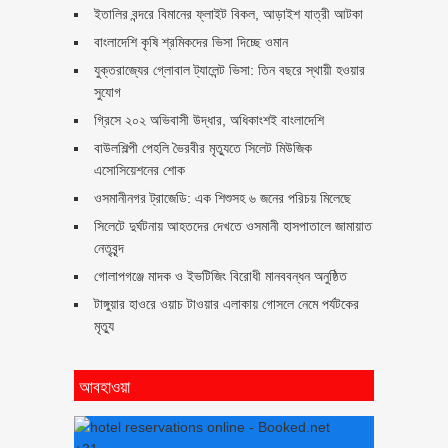
ইতালির বন্দরে বিমানের ফ্লাইট বিকল, আড়াইশ যাত্রী আটকা
বাংলাদেশি কৃষি শ্রমিকদের ভিসা দিচ্ছে ওমান
যুক্তরাজ্যের গ্লোবাল ট্যালেন্ট ভিসা: তিন বছরে স্থায়ী হওয়ার
সুযোগ
গ্রিসে ২০২ অভিবাসী উদ্ধার, অধিকাংশই বাংলাদেশি
বাউলশিল্পী পেহলি ভৈরবীর মৃত্যুতে সিলেট মিউজিক
এসোসিয়েশনের শোক
ওসমানীনগর ট্রাজেডি: এক শিশুসহ ৬ জনের পরিচয় মিলেছে
সিলেটে দুর্ঘটনায় আহতদের দেখতে ওসমানী হাসপাতালে জামায়াত
নেতৃবৃন্দ
গোলাপগঞ্জে মাদক ও ইভটিজিং বিরোধী মানববন্ধন অনুষ্ঠিত
টাঙ্গুয়ার হাওরে ওয়াচ টাওয়ার এলাকায় গোসলে নেমে পর্যটকের
মৃত্যু
আবহাওয়া