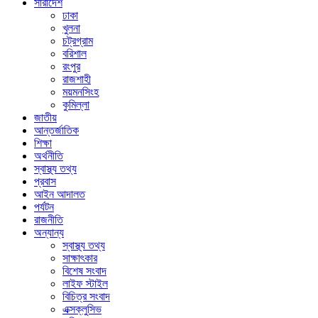
সারাদেশ
ঢাকা
খুলনা
চট্রগ্রাম
বরিশাল
রংপুর
রাজশাহী
ময়মনসিংহ
কুমিল্লা
জাতীয়
আন্তর্জাতিক
শিক্ষা
অর্থনীতি
স্বাস্থ্য তথ্য
প্রবাস
আইন আদালত
পর্যটন
রাজনীতি
অন্যান্য
স্বাস্থ্য তথ্য
সাক্ষাৎকার
বিশেষ সংবাদ
লাইফ স্টাইল
বিচিত্র সংবাদ
এক্সক্লুসিভ