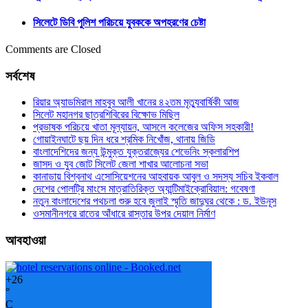
সিলেটে ডিবি পুলিশ পরিচয়ে যুবককে অপহরণের চেষ্টা
Comments are Closed
সর্বশেষ
রিয়ার অ্যাডমিরাল মাহবুব আলী খানের ৪২তম মৃত্যুবার্ষিকী আজ
সিলেট মহানগর ছাত্রশিবিরের বিক্ষোভ মিছিল
প্রভাষক পরিচয়ে খাতা মূল্যায়ন, আসলে কলেজের অফিস সহকারী!
গোয়াইনঘাটে ছয় দিন ধরে শ্রমিক নিখোঁজ, থানায় জিডি
বাংলাদেশিদের জন্য উন্মুক্ত যুক্তরাজ্যের শেভেনিং স্কলারশিপ
জাসদ ও যুব জোট সিলেট জেলা শাখার আলোচনা সভা
কানাডায় বিশ্বনাথ এসোসিয়েশনের আহবায়ক আবুল ও সদস্য সচিব ইকবাল
দেশের পোলট্রি মাংসে মাত্রাতিরিক্ত অ্যান্টিমাইক্রোবিয়াল: গবেষণা
নতুন বাংলাদেশের পথচলা শুরু হবে জুলাই স্মৃতি জাদুঘর থেকে : ড. ইউনূস
ওসমানীনগরে রাতের আঁধারে রাস্তার উপর দেয়াল নির্মাণ
আবহাওয়া
+
26
°
C