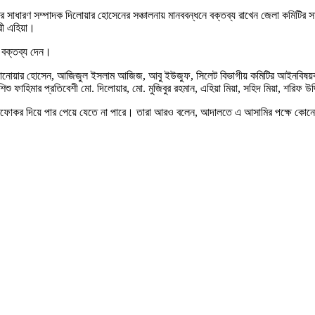
ির সাধারণ সম্পাদক দিলোয়ার হোসেনের সঞ্চালনায় মানববন্ধনে বক্তব্য রাখেন জেলা কমিটির স
রী এহিয়া।
ক বক্তব্য দেন।
. আনোয়ার হোসেন, আজিজুল ইসলাম আজিজ, আবু ইউজুফ, সিলেট বিভাগীয় কমিটির আইনবিষয়ক স
শু ফাহিমার প্রতিবেশী মো. দিলোয়ার, মো. মুজিবুর রহমান, এহিয়া মিয়া, সহিদ মিয়া, শরিফ
ঁকফোকর দিয়ে পার পেয়ে যেতে না পারে। তারা আরও বলেন, আদালতে এ আসামির পক্ষে কোনো আইন