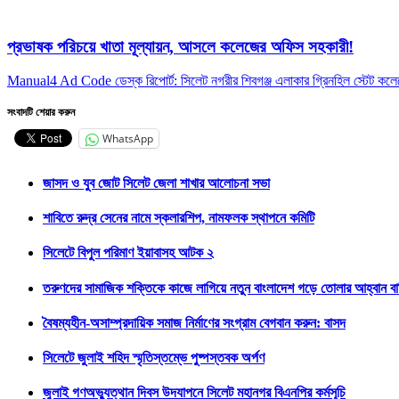
প্রভাষক পরিচয়ে খাতা মূল্যায়ন, আসলে কলেজের অফিস সহকারী!
Manual4 Ad Code ডেস্ক রিপোর্ট: সিলেট নগরীর শিবগঞ্জ এলাকার গ্রিনহিল স্টেট ক
সংবাদটি শেয়ার করুন
WhatsApp
জাসদ ও যুব জোট সিলেট জেলা শাখার আলোচনা সভা
শাবিতে রুদ্র সেনের নামে স্কলারশিপ, নামফলক স্থাপনে কমিটি
সিলেটে বিপুল পরিমাণ ইয়াবাসহ আটক ২
তরুণদের সামাজিক শক্তিকে কাজে লাগিয়ে নতুন বাংলাদেশ গড়ে তোলার আহ্বান বাণিজ
বৈষম্যহীন-অসাম্প্রদায়িক সমাজ নির্মাণের সংগ্রাম বেগবান করুন: বাসদ
সিলেটে জুলাই শহিদ স্মৃতিস্তম্ভে পুষ্পস্তবক অর্পণ
জুলাই গণঅভ্যুত্থান দিবস উদযাপনে সিলেট মহানগর বিএনপির কর্মসূচি