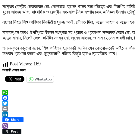
‎সংস্থার কেন্দ্রীয় চেয়ারম্যান মো. দেলোয়ার হোসেন খানের সভাপতিত্বে এবং বিভাগীয় কমিট
যুবের আহমদ অভি, সাংবাদিক ও কেন্দ্রীয় সহ-সাংগঠনিক সম্পাদকসহ আমিরুল ইসলাম চৌধু
‎এছাড়া নিহত শিশু ফাহিমার নিকটাত্মীয় সুরুজ আলী, দৌলত মিয়া, আব্দুল আহাদ ও আব্দুল হ
‎মানববন্ধনে আরও উপস্থিত ছিলেন সংস্থার সহ-প্রচার ও প্রকাশনা সম্পাদক সৈয়দ মো
আব্দুস সামাদ, সিলেট জেলা কমিটির সদস্য মো. জুমের আহমদ, জামাল হোসেন জায়গীরদার, শি
‎মানববন্ধনে বক্তারা বলেন, শিশু ফাহিমার হত্যাকারী জাকির যেন কোনোভাবেই আইনের ফা
অপরাধ প্রবণতা কমবে এবং ভুক্তভোগী পরিবার কিছুটা হলেও ন্যায়বিচার পাবে।
Post Views:
169
সংবাদটি শেয়ার করুন
WhatsApp
WhatsApp
Facebook
Twitter
Print
LinkedIn
Share
Viber
Post