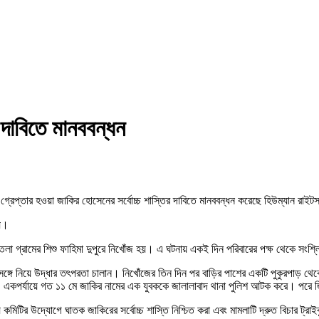
র দাবিতে মানববন্ধন
্রেপ্তার হওয়া জাকির হোসেনের সর্বোচ্চ শাস্তির দাবিতে মানববন্ধন করেছে হিউম্যান রাই
হয়।
লা গ্রামের শিশু ফাহিমা দুপুরে নিখোঁজ হয়। এ ঘটনায় একই দিন পরিবারের পক্ষ থেকে সংশ্ল
সঙ্গে নিয়ে উদ্ধার তৎপরতা চালান। নিখোঁজের তিন দিন পর বাড়ির পাশের একটি পুকুরপাড় থে
। একপর্যায়ে গত ১১ মে জাকির নামের এক যুবককে জালালাবাদ থানা পুলিশ আটক করে। পরে জি
য় কমিটির উদ্যোগে ঘাতক জাকিরের সর্বোচ্চ শাস্তি নিশ্চিত করা এবং মামলাটি দ্রুত বিচার ট