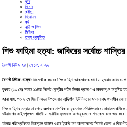
কৃষি
ফিচার
ক্রীড়া
বিনোদন
ধর্ম
নারী ও শিশু
মিডিয়া
তথ্য প্রযুক্তি
শিশু ফাহিমা হত্যা: জাকিরের সর্বোচ্চ শাস্তি
বৈশাখী নিউজ ২৪
|
মে ১৩, ২০২৬
বৈশাখী নিউজ ডেস্ক:
সিলেটে ৪ বছরের শিশু ফাহিমা আক্তারকে ধর্ষণ ও হত্যার অভিযোগে গ
‎বুধবার (১৩ মে) সকাল ১১টায় সিলেট কেন্দ্রীয় শহীদ মিনার প্রাঙ্গণে এ মানববন্ধন অনুষ্ঠিত 
‎জানা যায়, গত ৬ মে সিলেট সদর উপজেলার কান্দিগাঁও ইউনিয়নের জালালাবাদ থানাধীন সোনাত
‎শিশু ফাহিমার সন্ধান না পেয়ে এলাকার নাগরিক ও যুবসমাজ সম্মিলিতভাবে সোনাতলাবাসীকে 
‎ঘটনার পর আইনশৃঙ্খলা বাহিনী ও স্থানীয় যুবসমাজ অভিযুক্তদের শনাক্তে কাজ শুরু করে
‎ঘটনার পরিপ্রেক্ষিতে হিউম্যান রাইটস ওয়াচ ট্রাস্ট অব বাংলাদেশের সিলেট জেলা ও বিভাগী