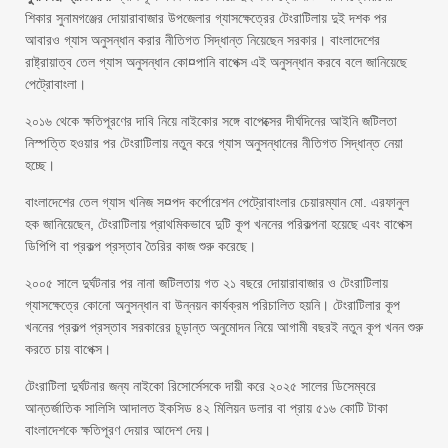
শিকার সুনামগঞ্জের দোয়ারাবাজার উপজেলার গ্যাসক্ষেত্রের টেংরাটিলায় দুই দশক পর
আবারও গ্যাস অনুসন্ধান করার নীতিগত সিদ্ধান্ত নিয়েছেন সরকার। বাংলাদেশের
রাষ্ট্রায়াত্ব তেল গ্যাস অনুসন্ধান কো¤পানি বাপেক্স এই অনুসন্ধান করবে বলে জানিয়েছে
পেট্রোবাংলা।
২০১৬ থেকে ক্ষতিপূরণের দাবি নিয়ে নাইকোর সঙ্গে বাপেক্সের দীর্ঘদিনের আইনি জটিলতা
নিস্পত্তি হওয়ার পর টেংরাটিলায় নতুন করে গ্যাস অনুসন্ধানের নীতিগত সিদ্ধান্ত নেয়া
হচ্ছে।
বাংলাদেশের তেল গ্যাস খনিজ স¤পদ কর্পোরেশন পেট্রোবাংলার চেয়ারম্যান মো. এরফানুল
হক জানিয়েছেন, টেংরাটিলায় প্রাথমিকভাবে দুটি কূপ খননের পরিকল্পনা হয়েছে এবং বাপেক্স
ডিপিপি বা প্রকল্প প্রস্তাব তৈরির কাজ শুরু করেছে।
২০০৫ সালে দুর্ঘটনার পর নানা জটিলতায় গত ২১ বছরে দোয়ারাবাজার ও টেংরাটিলায়
গ্যাসক্ষেত্রে কোনো অনুসন্ধান বা উন্নয়ন কার্যক্রম পরিচালিত হয়নি। টেংরাটিলার কূপ
খননের প্রকল্প প্রস্তাব সরকারের চূড়ান্ত অনুমোদন নিয়ে আগামী বছরই নতুন কূপ খনন শুরু
করতে চায় বাপেক্স।
টেংরাটিলা দুর্ঘটনার জন্য নাইকো রিসোর্সেসকে দায়ী করে ২০২৫ সালের ডিসেম্বরে
আন্তর্জাতিক সালিসি আদালত ইকসিড ৪২ মিলিয়ন ডলার বা প্রায় ৫১৬ কোটি টাকা
বাংলাদেশকে ক্ষতিপূরণ দেয়ার আদেশ দেয়।