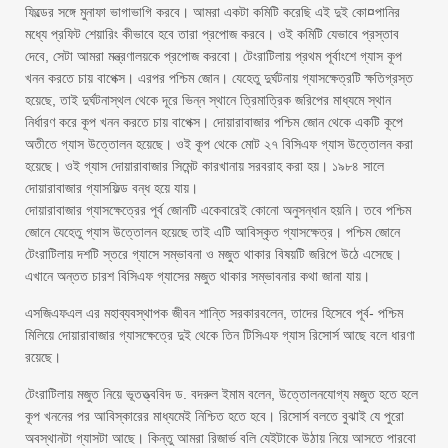
ফিল্ডের সঙ্গে মুনাফা ভাগাভাগি করবে। আমরা একটা কমিটি করেছি এই দুই কো¤পানির
মধ্যে প্রফিট শেয়ারিং কীভাবে হবে তারা প্রপোজ করবে। ওই কমিটি যেভাবে প্রস্তাব
দেবে, সেটা আমরা মন্ত্রণালয়কে প্রপোজ করবো। টেংরাটিলায় প্রথম পূর্বাংশে গ্যাস কূপ
খনন করতে চায় বাপেক্স। এরপর পশ্চিম জোন। যেহেতু দুর্ঘটনায় গ্যাসক্ষেত্রটি ক্ষতিগ্রস্ত
হয়েছে, তাই দুর্ঘটনাস্থল থেকে দূরে ভিন্ন স্থানে ত্রিমাত্রিক জরিপের মাধ্যমে স্থান
নির্ধারণ করে কূপ খনন করতে চায় বাপেক্স। দোয়ারাবাজার পশ্চিম জোন থেকে একটি কূপে
অতীতে গ্যাস উত্তোলন হয়েছে। ওই কূপ থেকে মোট ২৭ বিসিএফ গ্যাস উত্তোলন করা
হয়েছে। ওই গ্যাস দোয়ারাবাজার সিমেন্ট কারখানায় সরবরাহ করা হয়। ১৯৮৪ সালে
দোয়ারাবাজার গ্যাসফিল্ড বন্ধ হয়ে যায়।
দোয়ারাবাজার গ্যাসক্ষেত্রের পূর্ব জোনটি একেবারেই কোনো অনুসন্ধান হয়নি। তবে পশ্চিম
জোনে যেহেতু গ্যাস উত্তোলন হয়েছে তাই এটি আবিস্কৃত গ্যাসক্ষেত্র। পশ্চিম জোনে
টেংরাটিলায় দশটি স্তরে গ্যাসে সম্ভাবনা ও মজুত থাকার বিষয়টি জরিপে উঠে এসেছে।
এখানে অন্তত চারশ বিসিএফ গ্যাসের মজুত থাকার সম্ভাবনার কথা জানা যায়।
এসজিএফএল এর মহাব্যবস্থাপক জীবন শান্তি সরকারবলেন, তাদের হিসেবে পূর্ব- পশ্চিম
মিলিয়ে দোয়ারাবাজার গ্যাসক্ষেত্রে দুই থেকে তিন টিসিএফ গ্যাস রিসোর্স আছে বলে ধারণা
রয়েছে।
টেংরাটিলায় মজুত নিয়ে ভূতত্ত্ববিদ ড. বদরুল ইমাম বলেন, উত্তোলনযোগ্য মজুত হতে হলে
কূপ খননের পর আবিস্কারের মাধ্যমেই নিশ্চিত হতে হবে। রিসোর্স বলতে বুঝাই যে পুরো
অবস্থানটা গ্যাসটা আছে। কিন্তু আমরা রিজার্ভ বলি যেইটাকে উঠায় নিয়ে আসতে পারবো