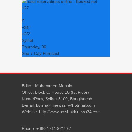
+
27
°
C
+
31°
+
25°
Sylhet
Thursday, 06
See 7-Day Forecast
Editor: Mohammed Mohsin
Office: Block C, House 10 (Ist Floor)
KumarPara, Sylhet-3100, Bangladesh
E-mail: boishakhinews24@hotmail.com
Website: http://www.boishakhinews24.com
Phone: +880 1711 921197