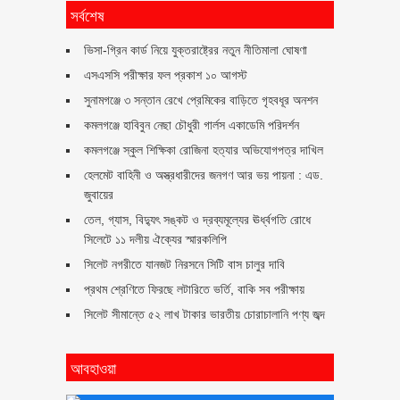
সর্বশেষ
ভিসা-গ্রিন কার্ড নিয়ে যুক্তরাষ্ট্রের নতুন নীতিমালা ঘোষণা
এসএসসি পরীক্ষার ফল প্রকাশ ১০ আগস্ট
সুনামগঞ্জে ৩ সন্তান রেখে প্রেমিকের বাড়িতে গৃহবধূর অনশন
কমলগঞ্জে হাবিবুন নেছা চৌধুরী গার্লস একাডেমি পরিদর্শন
কমলগঞ্জে স্কুল শিক্ষিকা রোজিনা হত্যার অভিযোগপত্র দাখিল
হেলমেট বাহিনী ও অস্ত্রধারীদের জনগণ আর ভয় পায়না : এড.
জুবায়ের
তেল, গ্যাস, বিদ্যুৎ সঙ্কট ও দ্রব্যমূল্যের ঊর্ধ্বগতি রোধে
সিলেটে ১১ দলীয় ঐক্যের স্মারকলিপি
সিলেট নগরীতে যানজট নিরসনে সিটি বাস চালুর দাবি
প্রথম শ্রেণিতে ফিরছে লটারিতে ভর্তি, বাকি সব পরীক্ষায়
সিলেট সীমান্তে ৫২ লাখ টাকার ভারতীয় চোরাচালানি পণ্য জব্দ
আবহাওয়া