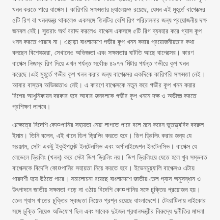
খনন করতে পারে বাপেক্স। কারিগরি সক্ষমতার চ্যালেঞ্জও রয়েছে, যেমন এই মুহূর্তে বাপেক্সের
৫টি রিগ বা খননযন্ত্র থাকলেও একসঙ্গে তিনটির বেশি রিগ পরিচালনার জন্য প্রয়োজনীয় দক্ষ
জনবল নেই। সুতরাং অর্থ বরাদ্দ করলেও বাপেক্স একসঙ্গে ৫টি রিগ ব্যবহার করে গ্যাস কূপ
খনন করতে পারবে না। এছাড়া বাংলাদেশে গভীর কূপ খনন করার প্রয়োজনীয়তার কথা
বলছেন বিশেষজ্ঞরা, সেখানেও অভিজ্ঞতা এবং সক্ষমতার ঘাটতি আছে বাপেক্সের। কারণ
বাপেক্স নিজস্ব রিগ দিয়ে এখন পর্যন্ত সর্বোচ্চ ৪৯৭৭ মিটার পর্যন্ত গভীরে কূপ খনন
করেছে।এই মুহূর্তে গভীর কূপ খনন করার জন্য বাপেক্সের একদিকে কারিগরি সক্ষমতা নেই।
আবার বাস্তব অভিজ্ঞতাও নেই। এ কারণে বাপেক্সকে নতুন করে গভীর কূপ খনন করার
রিগের আধুনিকায়ন দরকার হবে আবার জনবলকে গভীর কূপ খননে দক্ষ ও অভীজ্ঞ করতে
প্রশিক্ষণ লাগবে।
এক্ষেত্রে বিদেশি কো¤পানির সহায়তা নেয়া লাগতে পারে বলে মনে করেন ভূতত্ত্ববিদ বদরুল
ইমাম। তিনি বলেন, এই খানে ডিপ ড্রিলিং করতে হবে। ডিপ ড্রিলিং করার জন্য যে
সরঞ্জাম, সেটা একটু ইকুইপমেন্ট ইনটেনসিভ এবং অর্গানাইজেশন ইনটেনসিভ। বাপেক্স যে
লেভেলে ড্রিলিং (খনন) করে সেটা ডিপ ড্রিলিং নয়। ডিপ ড্রিলিংয়ে যেতে হলে খুব সম্ভবত
বাপেক্সকে বিদেশি কো¤পানির সহায়তা নিয়ে করতে হবে। ইভেনচুয়্যালি বাপেক্সও এটায়
পারদর্শী হয়ে উঠতে পারে। সমালোচনা রয়েছে বাংলাদেশে জাতীয় তেল গ্যাস অনুসন্ধান ও
উৎপাদনে জাতীয় সক্ষমতা গড়ে না ওঠায় বিদেশি কো¤পানির সঙ্গে চুক্তির প্রয়োজন হয়।
তেল গ্যাস খাতের চুক্তির স্বচ্ছতা নিয়েও প্রশ্ন রয়েছে বাংলাদেশে। টেংরাটিলায় নাইকোর
সঙ্গে চুক্তি নিয়েও অভিযোগ ছিল এবং সাবেক দুইজন প্রধানমন্ত্রীর বিরুদ্ধে দুর্নীতির মামলা