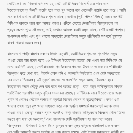
সেইটাকে। তো রিজার্ভ যদি বলা হয়, সেটা দুই টিসিএফ রিসোর্স হতে পারে তবে
উত্তোলনযোগ্য সিক্সটি পার্সেন্ট হতে পারে খুব ভালো হলে সেভেনটি পার্সেন্ট হতে পারে। আমি
মনে করিনা এখানে দুই টিসিএফ গ্যাস আছে। এখানে (পূর্ব- পশ্চিম মিলিয়ে) নেয়ার এবাউট
টিসিএফ থাকতে পারে বলে আমার ধারণা। এদিকে যেহেতু টেংরাটিলায় বিস্ফোরণের পর
প্রচুর স¤পদ পুড়ে নষ্ট হয়ছে, তাই সেখানে আসলে কতটা মজুত আছে- সেটি একটি প্রশ্ন।
ভূ-ক¤পন জরিপ এবং কূপ খননের মাধ্যমেই টেংরাটিলার মজুত পরিস্থিতি স¤পর্কে চূড়ান্ত
ধারণা পাওয়া সম্ভব হবে।
বাংলাদেশে পেট্রোবাংলার সবশেষ হিসাব অনুযায়ী, ৩০টিসিএফ গ্যাসের প্রমাণিত মজুত
পাওয়া গেছে যার মধ্যে প্রায় ২৩ টিসিএফ উত্তোলন হয়েছে এবং এখন সাত টিসিএফ এর
মতো অবশিস্ট আছে। পেট্রোবাংলার প্রতিবেদনে গ্যাসের উৎপাদন ও সরবরাহ পরিস্থিতি
বিশ্লেষণ করে দেখা যায়, বিদেশি কো¤পানি ও আমদানি নির্ভরতাই এখন মোট সরবরাহের
চার ভাগের তিনভাগ। এই মুহূর্তে গ্যাসের যে প্রমাণিত মজুত আছে, বিদ্যমান হারে
উত্তোলন করলে সেটুকু শেষ হয়ে যাবে দশ বছরের মধ্যে। তবে নতুন আবিস্কারের মাধ্যম
প্রতিনিয়ত প্রমাণিত মজুত বৃদ্ধির সম্ভাবনা রয়েছে। বাণিজ্যিক ভাবে উত্তোলনের জন্য
গ্যাস না পেলেও সেটাকে অপচয় বা ব্যর্থতা হিসেবে দেখেন না ভূতত্ত্ববিদরা। কারণ ওই
খননের তথ্য নতুন কূপ খননে সহায়তা করে এবং ভূগঠন স¤পর্কে গুরুত্বপূর্ণ অনেক তথ্য
পাওয়া যায়। এছাড়া বর্তমান গ্যাস সংকট ও বিশ্ব বাজারে অস্থিরতার বিবেচনা থেকে হিসেব
করলে কূপ খনন যে গুরুত্বপূর্ণ এবং লাভজনক সেটি প্রতীয়মান হয় বলে মনে করেন
বিশ্লেষকরা। উদাহরণ হিসেবে ইরান যুদ্ধের কারণে মূল্য বৃদ্ধিতে বাংলাদেশ এক কারগো
এলএনজি আমদানি করতে সর্বোচ্চ যে খরচ করতে হয়েছে, সেই টাকায় স্থলভাগে আটটি কূপ