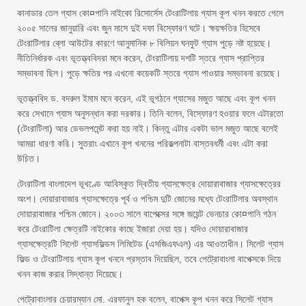
কানাডার তেল গ্যাস কো¤পানি নাইকো রিসোর্সেস টেংরাটিলায় গ্যাস কূপ খনন করতে গেলে
২০০৫ সালের জানুয়ারি এবং জুন মাসে দুই দফা বিস্ফোরণ ঘটে। ক্ষয়ক্ষতির হিসেবে
টেংরাটিলার ব্লো আউটের কারণে আনুমানিক ৮ বিলিয়ন ঘনফুট গ্যাস পুড়ে নষ্ট হয়েছে।
নীতিনির্ধারক এবং ভূতত্ত্ববিদরা মনে করেন, টেংরাটিলায় দশটি স্তরে গ্যাস প্রাপ্তির
সম্ভাবনা ছিল। পুড়ে ক্ষতির পর এখনো কয়েকটি স্তরে গ্যাস পাওয়ার সম্ভাবনা রয়েছে।
ভূতত্ত্ববিদ ড. বদরুল ইমাম মনে করেন, এই ভূগঠনে গ্যাসের মজুত আছে এবং কূপ খনন
করে সেখানে গ্যাস অনুসন্ধান করা দরকার। তিনি বলেন, বিস্ফোরণ হওয়ার ফলে এটারতো
(টেংরাটিলা) আর ডেভলপমেন্ট করা হয় নাই। কিন্তু এটার একটা ভাল মজুত আছে বলেই
আমরা ধারণা করি। সুতরাং এখানে কূপ খননের পরিকল্পনাটা বাস্তবধর্মী এবং এটা করা
উচিত।
টেংরাটিলা বাংলাদেশ ভূখণ্ডে আবিস্কৃত দ্বিতীয় গ্যাসক্ষেত্র দোয়ারাবাজার গ্যাসক্ষেত্রের
অংশ। দোয়ারাবাজার গ্যাসক্ষেত্রে পূর্ব ও পশ্চিম দুটি জোনের মধ্যে টেংরাটিলার অবস্থান
দোয়ারাবাজার পশ্চিম জোনে। ২০০৩ সালে বাপেক্সের সঙ্গে জয়েন্ট ভেনচার কো¤পানি গঠন
করে টেংরাটিলা ক্ষেত্রটি নাইকোর কাছে ইজারা দেয়া হয়। যদিও দোয়ারাবাজার
গ্যাসক্ষেত্রটি সিলেট গ্যাসফিল্ডস লিমিটেড (এসজিএফএল) এর আওতাধীন। সিলেট গ্যাস
ফিল্ড ও টেংরাটিলায় গ্যাস কূপ খননে প্রস্তাব দিয়েছিল, তবে পেট্রোবাংলা বাপেক্সকে দিয়ে
খনন কাজ করার সিদ্ধান্ত দিয়েছে।
পেট্রোবাংলার চেয়ারম্যান মো. এরফানুল হক বলেন, বাপেক্স কূপ খনন করে সিলেট গ্যাস