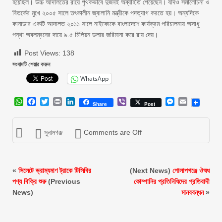
হয়েছিল। উচ্চ আদালতের রায়ে পৃথকভাবে দুজনই অব্যাহতি পেয়েছেন। যদিও সমালোচনা ও
বিতর্কের মুখে ২০০৫ সালে তৎকালীন জ্বালানি মন্ত্রীকে পদত্যাগ করতে হয়। অন্যদিকে
কানাডার একটি আদালত ২০১১ সালে নাইকোকে বাংলাদেশে কার্যক্রম পরিচালনায় অসাধু
পন্থা অবলম্বনের দায়ে ৯.৫ মিলিয়ন ডলার জরিমানা করে রায় দেয়।
Post Views:
138
সংবাদটি শেয়ার করুন
WhatsApp
WhatsApp
Facebook
Twitter
Print
LinkedIn
Viber
Messenger
Email
Share
Post
সুনামগঞ্জ
Comments are Off
«
সিলেটে ভ্রাম্যমাণ ট্রাকে টিসিবির
(Next News)
গোলাপগঞ্জে ঔষধ
পণ্য বিক্রি শুরু
(Previous
কোম্পানির প্রতিনিধিদের প্রতিবাদী
News)
মানববন্ধন
»