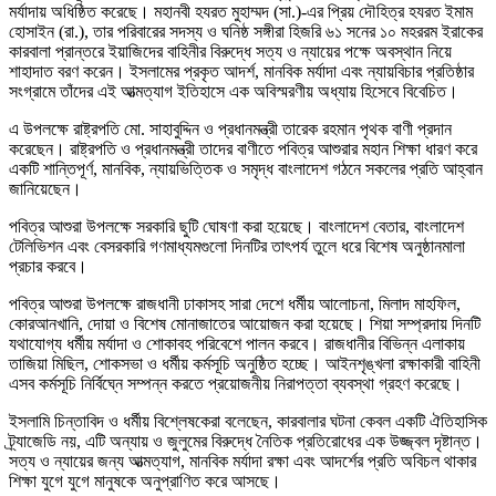
মর্যাদায় অধিষ্ঠিত করেছে। মহানবী হযরত মুহাম্মদ (সা.)-এর প্রিয় দৌহিত্র হযরত ইমাম
হোসাইন (রা.), তার পরিবারের সদস্য ও ঘনিষ্ঠ সঙ্গীরা হিজরি ৬১ সনের ১০ মহররম ইরাকের
কারবালা প্রান্তরে ইয়াজিদের বাহিনীর বিরুদ্ধে সত্য ও ন্যায়ের পক্ষে অবস্থান নিয়ে
শাহাদাত বরণ করেন। ইসলামের প্রকৃত আদর্শ, মানবিক মর্যাদা এবং ন্যায়বিচার প্রতিষ্ঠার
সংগ্রামে তাঁদের এই আত্মত্যাগ ইতিহাসে এক অবিস্মরণীয় অধ্যায় হিসেবে বিবেচিত।
এ উপলক্ষে রাষ্ট্রপতি মো. সাহাবুদ্দিন ও প্রধানমন্ত্রী তারেক রহমান পৃথক বাণী প্রদান
করেছেন। রাষ্ট্রপতি ও প্রধানমন্ত্রী তাদের বাণীতে পবিত্র আশুরার মহান শিক্ষা ধারণ করে
একটি শান্তিপূর্ণ, মানবিক, ন্যায়ভিত্তিক ও সমৃদ্ধ বাংলাদেশ গঠনে সকলের প্রতি আহ্বান
জানিয়েছেন।
পবিত্র আশুরা উপলক্ষে সরকারি ছুটি ঘোষণা করা হয়েছে। বাংলাদেশ বেতার, বাংলাদেশ
টেলিভিশন এবং বেসরকারি গণমাধ্যমগুলো দিনটির তাৎপর্য তুলে ধরে বিশেষ অনুষ্ঠানমালা
প্রচার করবে।
পবিত্র আশুরা উপলক্ষে রাজধানী ঢাকাসহ সারা দেশে ধর্মীয় আলোচনা, মিলাদ মাহফিল,
কোরআনখানি, দোয়া ও বিশেষ মোনাজাতের আয়োজন করা হয়েছে। শিয়া সম্প্রদায় দিনটি
যথাযোগ্য ধর্মীয় মর্যাদা ও শোকাবহ পরিবেশে পালন করবে। রাজধানীর বিভিন্ন এলাকায়
তাজিয়া মিছিল, শোকসভা ও ধর্মীয় কর্মসূচি অনুষ্ঠিত হচ্ছে। আইনশৃঙ্খলা রক্ষাকারী বাহিনী
এসব কর্মসূচি নির্বিঘ্নে সম্পন্ন করতে প্রয়োজনীয় নিরাপত্তা ব্যবস্থা গ্রহণ করেছে।
ইসলামি চিন্তাবিদ ও ধর্মীয় বিশ্লেষকেরা বলেছেন, কারবালার ঘটনা কেবল একটি ঐতিহাসিক
ট্র্যাজেডি নয়, এটি অন্যায় ও জুলুমের বিরুদ্ধে নৈতিক প্রতিরোধের এক উজ্জ্বল দৃষ্টান্ত।
সত্য ও ন্যায়ের জন্য আত্মত্যাগ, মানবিক মর্যাদা রক্ষা এবং আদর্শের প্রতি অবিচল থাকার
শিক্ষা যুগে যুগে মানুষকে অনুপ্রাণিত করে আসছে।