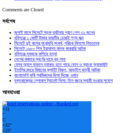
Comments are Closed
সর্বশেষ
জুলাই মাসে সিলেটে সড়ক দুর্ঘটনায় প্রাণ গেল ৩১ জনের
হবিগঞ্জে ১ কোটি টাকার ভারতীয় চোরাই পণ্য জব্দ
সিলেটে দুই বাসের মুখোমুখি সংঘর্ষ, পরিচয় মিললো নিহতদের
সিলেটে ১৯৮০ পিস ইয়াবাসহ মাদক কারবারি আটক
হবিগঞ্জে যুবককে কুপিয়ে হত্যা
দেশের বাজারে স্বর্ণের দামে বড় লাফ
যেসব অ্যাপ থাকলে হ্যাকড হতে পারে ফোন ও ব্যাংক অ্যাকাউন্ট
ইতালির বন্দরে বিমানের ফ্লাইট বিকল, আড়াইশ যাত্রী আটকা
বাংলাদেশি কৃষি শ্রমিকদের ভিসা দিচ্ছে ওমান
যুক্তরাজ্যের গ্লোবাল ট্যালেন্ট ভিসা: তিন বছরে স্থায়ী হওয়ার সুযোগ
আবহাওয়া
+
31
°
C
+
32°
+
25°