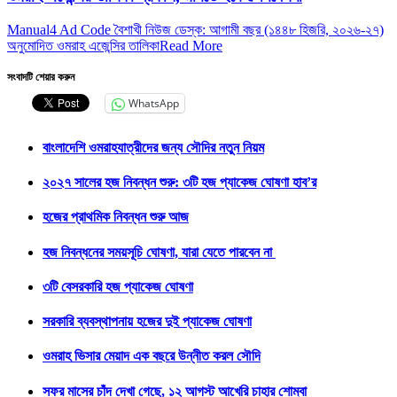
Manual4 Ad Code বৈশাখী নিউজ ডেস্ক: আগামী বছর (১৪৪৮ হিজরি, ২০২৬-২৭)
অনুমোদিত ওমরাহ এজেন্সির তালিকা
Read More
সংবাদটি শেয়ার করুন
WhatsApp
বাংলাদেশি ওমরাহযাত্রীদের জন্য সৌদির নতুন নিয়ম
২০২৭ সালের হজ নিবন্ধন শুরু: ৩টি হজ প্যাকেজ ঘোষণা হাব’র
হজের প্রাথমিক নিবন্ধন শুরু আজ
হজ নিবন্ধনের সময়সূচি ঘোষণা, যারা যেতে পারবেন না
৩টি বেসরকারি হজ প্যাকেজ ঘোষণা
সরকারি ব্যবস্থাপনায় হজের দুই প্যাকেজ ঘোষণা
ওমরাহ ভিসার মেয়াদ এক বছরে উন্নীত করল সৌদি
সফর মাসের চাঁদ দেখা গেছে, ১২ আগস্ট আখেরি চাহার শোম্বা