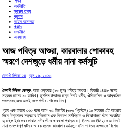
শিক্ষা
অর্থনীতি
স্বাস্থ্য তথ্য
প্রবাস
আইন আদালত
পর্যটন
রাজনীতি
অন্যান্য
আজ পবিত্র আশুরা, কারবালার শোকাবহ
স্মরণে দেশজুড়ে ধর্মীয় নানা কর্মসূচি
বৈশাখী নিউজ ২৪
|
জুন ২৬, ২০২৬
বৈশাখী নিউজ ডেস্ক
: আজ শুক্রবার (২৬ জুন) পবিত্র আশুরা। হিজরি ১৪৪৮ সনের
মহররম মাসের ১০ তারিখ। মুসলিম উম্মাহর জন্য দিনটি ধর্মীয়, ঐতিহাসিক ও আধ্যাত্মিক
গুরুত্ববহ এবং একই সঙ্গে গভীর শোকের দিন।
প্রায় এক হাজার ৩৩৫ বছর আগে ৬১ হিজরির (৬৮০ খ্রিস্টাব্দ) ১০ মহররম এই আশুরার
দিনে বিশ্বমানব সভ্যতার ইতিহাসে এক নিদারুণ মর্মাণ্তিক ও বিয়োগান্ত ঘটনা সংঘটিত
হয়েছিল ইরাকের ফোরাত নদীর তীরে কারবালা প্রান্তরে। ইসলামের ইতিহাসে এ দিনটি
নানা তাৎপর্যপূর্ণ ঘটনার স্মারক হলেও কারবালার মর্মন্তুদ ঘটনা পবিত্র আশুরাকে বিশেষ