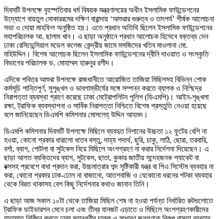
দিবসটি উপলক্ষে বৃহস্পতিবার ধর্ম বিষয়ক মন্ত্রণালয়ের অধীন ইসলামিক ফাউন্ডেশনের
উদ্যোগে বায়তুল মোকাররমের দক্ষিণ বারান্দায় ‘আশুরার গুরুত্ব ও তাৎপর্য’ শীর্ষক আলোচনা
সভা ও দোয়া মাহফিল অনুষ্ঠিত হয়। এতে প্রধান অতিথি ছিলেন ইসলামিক ফাউন্ডেশনের
মহাপরিচালক আ. ছালাম খান। এ ছাড়া অনুষ্ঠানে প্রধান আলোচক হিসেবে বক্তব্য দেন
ঢাকা রেসিডেন্সিয়াল মডেল কলেজ কেন্দ্রীয় জামে মসজিদের খতিব মাওলানা মো.
মহিউদ্দিন। বিশেষ আলোচক ছিলেন ইসলামিক ফাউন্ডেশনের দ্বীনি দাওয়াত ও সংস্কৃতি
বিভাগের পরিচালক ড. মোহাম্মদ হারুনুর রশীদ।
এদিকে পবিত্র আশুরা উপলক্ষে রাজধানীতে আয়োজিত তাজিয়া মিছিলসহ বিভিন্ন শোক
কর্মসূচি শান্তিপূর্ণ, সুশৃঙ্খল ও ভাবগাম্ভীর্যের সঙ্গে সম্পন্ন করতে ব্যাপক ও নিশ্ছিদ্র
নিরাপত্তা ব্যবস্থা গ্রহণ করেছে ঢাকা মেট্রোপলিটন পুলিশ (ডিএমপি)। আইন-শৃঙ্খলা
রক্ষা, ট্রাফিক ব্যবস্থাপনা ও সার্বিক নিরাপত্তা নিশ্চিতে বিশেষ প্রস্তুতি নেওয়া হয়েছে
বলে জানিয়েছেন ডিএমপি কমিশনার মোসলেহ্ উদ্দিন আহমদ।
ডিএমপি কমিশনার দিবসটি উপলক্ষে মিছিলে ব্যবহৃত নিশানের উচ্চতা ১২ ফুটের বেশি না
হওয়া, কোনো প্রকার ধারালো ধাতব বস্তু, দাহ্য পদার্থ, ছুরি, চাকু, লাঠি, ছোরা, তরবারি,
বর্শা, ব্যাগ, পোটলা বা সুটকেস নিয়ে মিছিলে অংশগ্রহণ না করার নির্দেশনা দিয়েছেন। এ
ছাড়া আগত ব্যক্তিদের ব্যাগ, সুটকেস, ছাতা, কুকার জাতীয় সন্দেহজনক প্যাকেট বা
বক্সসহ প্রবেশে বাধা প্রদান করা, উচ্চমাত্রার শব্দ সৃষ্টিকারী যন্ত্র বা পিএ সিস্টেম ব্যবহার না
করা, কোনো প্রকার ঢাক-ঢোল না বাজানো, আতশবাজি ও যেকোনো ধরনের পটকা ব্যবহার
থেকে বিরত থাকাসহ বেশ কিছু নির্দেশনার কথাও জানান তিনি।
এ ছাড়া আজ সকাল ১০টা থেকে তাজিয়া মিছিল শেষ না হওয়া পর্যন্ত নির্ধারিত রুটগুলোতে
ট্রাফিক ডাইভারশন মেনে চলা এবং তীব্র যানজট এড়াতে ও মিছিলে অংশগ্রহণকারীদের
যাতায়াত নির্বিঘ্ন করতে ঢাকা মহানগরীর চালক ও সাধারণ জনগণকে বিকল্প রাস্তা ব্যবহার