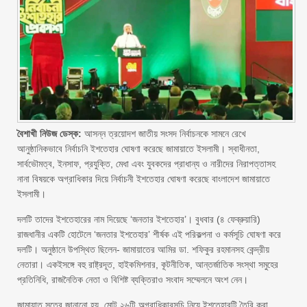
বৈশাখী নিউজ ডেস্ক:
আসন্ন ত্রয়োদশ জাতীয় সংসদ নির্বাচনকে সামনে রেখে
আনুষ্ঠানিকভাবে নির্বাচনি ইশতেহার ঘোষণা করেছে জামায়াতে ইসলামী। স্বাধীনতা,
সার্বভৌমত্ব, ইনসাফ, প্রযুক্তি, মেধা এবং যুবকদের প্রাধান্য ও নারীদের নিরাপত্তাসহ
নানা বিষয়কে অগ্রাধিকার দিয়ে নির্বাচনী ইশতেহার ঘোষণা করেছে বাংলাদেশ জামায়াতে
ইসলামী।
দলটি তাদের ইশতেহারের নাম দিয়েছে ‘জনতার ইশতেহার’। বুধবার (৪ ফেব্রুয়ারি)
রাজধানীর একটি হোটেলে ‘জনতার ইশতেহার’ শীর্ষক এই পরিকল্পনা ও কর্মসূচি ঘোষণা করে
দলটি। অনুষ্ঠানে উপস্থিত ছিলেন- জামায়াতের আমির ডা. শফিকুর রহমানসহ কেন্দ্রীয়
নেতারা। একইসঙ্গে বহু রাষ্ট্রদূত, হাইকমিশনার, কূটনীতিক, আন্তর্জাতিক সংস্থা সমুহের
প্রতিনিধি, রাজনৈতিক নেতা ও বিশিষ্ট ব্যক্তিরাও সংবাদ সম্মেলনে অংশ নেন।
জামায়াত সূত্রে জানানো হয়, মোট ২৬টি অগ্রাধিকারসূচি নিয়ে ইশতেহারটি তৈরি করা