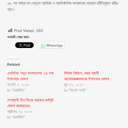
২৬. সব পর্যায়ে সৎ নেতৃত্ব প্রতিষ্ঠা ও প্রাতিষ্ঠানিক সংস্কারের মাধ্যমে দুর্নীতিমুক্ত রাষ্ট্র
গঠন।
Post Views:
163
সংবাদটি শেয়ার করুন
WhatsApp
Related
এনসিপির ‘নতুন বাংলাদেশের’ ২৪ দফা
সিসিক নির্বাচন, মেয়র প্রার্থী
ইশতেহার ঘোষণা
আনোয়ারুজ্জামানের ইশতেহার ঘোষণা
আগস্ট ৩, ২০২৫
জুন ১৭, ২০২৩
In "রাজনীতি"
In "সিলেট নগরী"
দেশব্যাপী তিন দিনের অবরোধ কর্মসূচি
ঘোষণা জামায়াতের
অক্টোবর ৩১, ২০২৩
In "রাজনীতি"