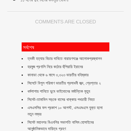
COMMENTS ARE CLOSED
সর্বশেষ
ত্বকী হত্যার বিচার দাবিতে নারায়ণগঞ্জে আলোকপ্রজ্বালন
হরমুজ প্রণালি নিয়ে কঠোর হুঁশিয়ারি ইরানের
কানাডা থেকে ৬ মাসে ৩,৩২৩ ভারতীয় বহিষ্কার
সিলেটে বিপুল পরিমাণ ভারতীয় প্রসাধনী জব্দ, গ্রেপ্তার ২
ধর্মপাশায় পানিতে ডুবে ভাইবোনের মর্মান্তিক মৃত্যু
সিলেট-তামাবিল সড়কে বাসের ধাক্কায় পথচারী নিহত
এসএসসির ফল প্রকাশ ১০ আগস্ট, এসএমএসে যুক্ত হলো
নতুন নম্বর
সিলেট মহানগর বিএনপির সভাপতি নাসিম হোসাইনের
আনুষ্ঠানিকভাবে দায়িত্ব গ্রহণ