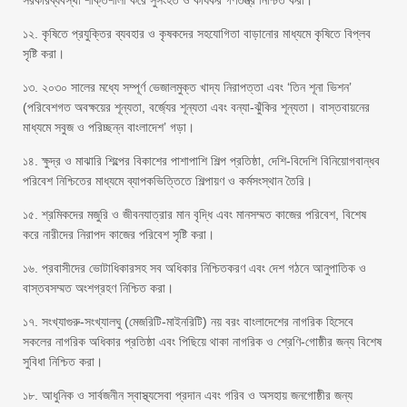
সরকারব্যবস্থা শক্তিশালী করে সুসংহত ও কার্যকর গণতন্ত্র নিশ্চিত করা।
১২. কৃষিতে প্রযুক্তির ব্যবহার ও কৃষকদের সহযোগিতা বাড়ানোর মাধ্যমে কৃষিতে বিপ্লব
সৃষ্টি করা।
১৩. ২০৩০ সালের মধ্যে সম্পূর্ণ ভেজালমুক্ত খাদ্য নিরাপত্তা এবং ‘তিন শূনা ভিশন’
(পরিবেশগত অবক্ষয়ের শূন্যতা, বর্জ্যের শূন্যতা এবং বন্যা-ঝুঁকির শূন্যতা। বাস্তবায়নের
মাধ্যমে সবুজ ও পরিচ্ছন্ন বাংলাদেশ’ গড়া।
১৪. ক্ষুদ্র ও মাঝারি শিল্পের বিকাশের পাশাপাশি শিল্প প্রতিষ্ঠা, দেশি-বিদেশি বিনিয়োগবান্ধব
পরিবেশ নিশ্চিতের মাধ্যমে ব্যাপকভিত্তিতে শিল্পায়ণ ও কর্মসংস্থান তৈরি।
১৫. শ্রমিকদের মজুরি ও জীবনযাত্রার মান বৃদ্ধি এবং মানসম্মত কাজের পরিবেশ, বিশেষ
করে নারীদের নিরাপদ কাজের পরিবেশ সৃষ্টি করা।
১৬. প্রবাসীদের ভোটাধিকারসহ সব অধিকার নিশ্চিতকরণ এবং দেশ গঠনে আনুপাতিক ও
বাস্তবসম্মত অংশগ্রহণ নিশ্চিত করা।
১৭. সংখ্যাগুরু-সংখ্যালঘু (মেজরিটি-মাইনরিটি) নয় বরং বাংলাদেশের নাগরিক হিসেবে
সকলের নাগরিক অধিকার প্রতিষ্ঠা এবং পিছিয়ে থাকা নাগরিক ও শ্রেণি-গোষ্ঠীর জন্য বিশেষ
সুবিধা নিশ্চিত করা।
১৮. আধুনিক ও সার্বজনীন স্বাস্থ্যসেবা প্রদান এবং গরিব ও অসহায় জনগোষ্ঠীর জন্য