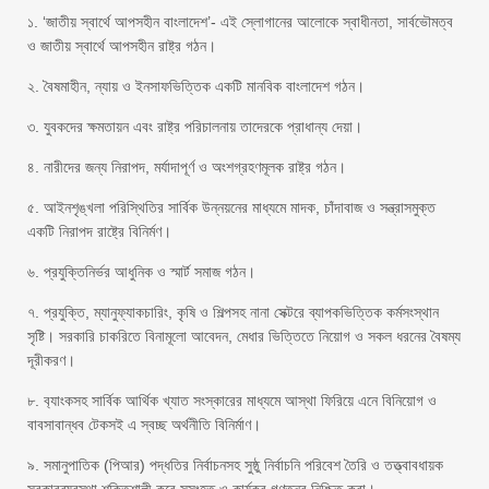
১. ‘জাতীয় স্বার্থে আপসহীন বাংলাদেশ’- এই স্লোগানের আলোকে স্বাধীনতা, সার্বভৌমত্ব
ও জাতীয় স্বার্থে আপসহীন রাষ্ট্র গঠন।
২. বৈষমাহীন, ন্যায় ও ইনসাফভিত্তিক একটি মানবিক বাংলাদেশ গঠন।
৩. যুবকদের ক্ষমতায়ন এবং রাষ্ট্র পরিচালনায় তাদেরকে প্রাধান্য দেয়া।
৪. নারীদের জন্য নিরাপদ, মর্যাদাপূর্ণ ও অংশগ্রহণমূলক রাষ্ট্র গঠন।
৫. আইনশৃঙ্খলা পরিস্থিতির সার্বিক উন্নয়নের মাধ্যমে মাদক, চাঁদাবাজ ও সন্ত্রাসমুক্ত
একটি নিরাপদ রাষ্ট্রে বিনির্মণ।
৬. প্রযুক্তিনির্ভর আধুনিক ও স্মার্ট সমাজ গঠন।
৭. প্রযুক্তি, ম্যানুফ্যাকচারিং, কৃষি ও শিল্পসহ নানা সেক্টরে ব্যাপকভিত্তিক কর্মসংস্থান
সৃষ্টি। সরকারি চাকরিতে বিনামূলো আবেদন, মেধার ভিত্তিতে নিয়োগ ও সকল ধরনের বৈষম্য
দূরীকরণ।
৮. ব‍্যাংকসহ সার্বিক আর্থিক খ্যাত সংস্কারের মাধ্যমে আস্থা ফিরিয়ে এনে বিনিয়োগ ও
বাবসাবান্ধব টেকসই এ স্বচ্ছ অর্থনীতি বিনির্মাণ।
৯. সমানুপাতিক (পিআর) পদ্ধতির নির্বাচনসহ সুষ্ঠু নির্বাচনি পরিবেশ তৈরি ও তত্ত্বাবধায়ক