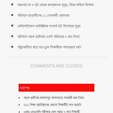
বরগুনায় মা ও দুই মেয়ের রহস্যজনক মৃত্যু, বিচার দাবিতে বিক্ষোভ
বরিশালে ছাত্রলীগের ১১ নেতাকর্মী গ্রেফতার
মোটরসাইকেল-অটোরিক্সার সংঘর্ষে দুই কিশোরের মৃত্যু
বরিশালে সড়ক দুর্ঘটনায় একই প‌রিবা‌রের ৩ জন নিহত
পটুয়াখালীতে রাতে ঘরে ঢুকে শিক্ষার্থীকে পালাক্রমে ধর্ষণ
COMMENTS ARE CLOSED
সর্বশেষ
সড়ক দুর্ঘটনায় জামালপুর আদালতের সহকারী জজ নিহত
৩১২ শিক্ষা প্রতিষ্ঠানের কোনো শিক্ষার্থীই পাস করেনি
এবার এসএসসি পরীক্ষায় ফেল প্রায় ৭ লাখ শিক্ষার্থী