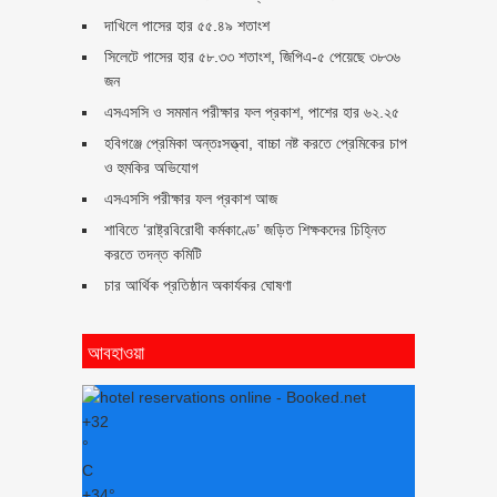
দাখিলে পাসের হার ৫৫.৪৯ শতাংশ
সিলেটে পাসের হার ৫৮.৩৩ শতাংশ, জিপিএ-৫ পেয়েছে ৩৮৩৬
জন
এসএসসি ও সমমান পরীক্ষার ফল প্রকাশ, পাশের হার ৬২.২৫
হবিগঞ্জে প্রেমিকা অন্তঃসত্ত্বা, বাচ্চা নষ্ট করতে প্রেমিকের চাপ
ও হুমকির অভিযোগ
এসএসসি পরীক্ষার ফল প্রকাশ আজ
শাবিতে ‘রাষ্ট্রবিরোধী কর্মকাণ্ডে’ জড়িত শিক্ষকদের চিহ্নিত
করতে তদন্ত কমিটি
চার আর্থিক প্রতিষ্ঠান অকার্যকর ঘোষণা
আবহাওয়া
+
32
°
C
+
34°