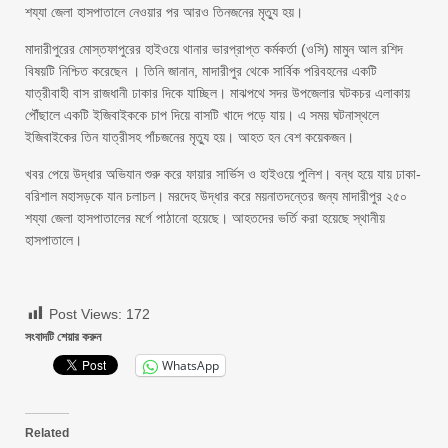
শয্যা জেলা হাসপাতালে নেওয়ার পর আরও তিনজনের মৃত্যু হয়।
মাদারীপুরের মোস্তফাপুরের হাইওয়ে থানার ভারপ্রাপ্ত কর্মকর্তা (ওসি) মামুন আল রশিদ
বিষয়টি নিশ্চিত করেছেন । তিনি জানান, মাদারীপুর থেকে সার্বিক পরিবহনের একটি
যাত্রীবাহী বাস রাজধানী ঢাকার দিকে যাচ্ছিল। মাঝপথে সদর উপজেলার ঘটকচর এলাকায়
পৌঁছালে একটি ইজিবাইককে চাপ দিয়ে বাসটি খাদে পড়ে যায়। এ সময় ঘটনাস্থলে
ইজিবাইকের তিন যাত্রীসহ পাঁচজনের মৃত্যু হয়। আহত হন বেশ কয়েকজন।
খবর পেয়ে উদ্ধার অভিযান শুরু করে ফায়ার সার্ভিস ও হাইওয়ে পুলিশ। বন্ধ হয়ে যায় ঢাকা-
বরিশাল মহাসড়কে যান চলাচল। মরদেহ উদ্ধার করে ময়নাতদন্তের জন্য মাদারীপুর ২৫০
শয্যা জেলা হাসপাতালের মর্গে পাঠানো হয়েছে। আহতদের ভর্তি করা হয়েছে স্থানীয়
হাসপাতালে।
Post Views:
172
সংবাদটি শেয়ার করুন
WhatsApp
Related