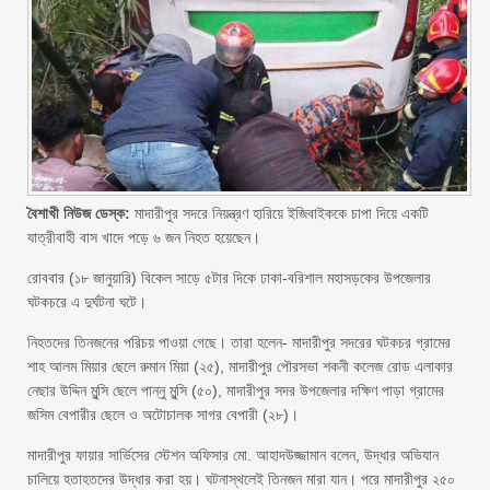
বৈশাখী নিউজ ডেস্ক:
মাদারীপুর সদরে নিয়ন্ত্রণ হারিয়ে ইজিবাইককে চাপা দিয়ে একটি
যাত্রীবাহী বাস খাদে পড়ে ৬ জন নিহত হয়েছেন।
রোববার (১৮ জানুয়ারি) বিকেল সাড়ে ৫টার দিকে ঢাকা-বরিশাল মহাসড়কের উপজেলার
ঘটকচরে এ দুর্ঘটনা ঘটে।
নিহতদের তিনজনের পরিচয় পাওয়া গেছে। তারা হলেন- মাদারীপুর সদরের ঘটকচর গ্রামের
শাহ আলম মিয়ার ছেলে রুমান মিয়া (২৫), মাদারীপুর পৌরসভা শকনী কলেজ রোড এলাকার
নেছার উদ্দিন মুন্সি ছেলে পান্নু মুন্সি (৫০), মাদারীপুর সদর উপজেলার দক্ষিণ পাড়া গ্রামের
জসিম বেপারীর ছেলে ও অটোচালক সাগর বেপারী (২৮)।
মাদারীপুর ফায়ার সার্ভিসের স্টেশন অফিসার মো. আহাদউজ্জামান বলেন, উদ্ধার অভিযান
চালিয়ে হতাহতদের উদ্ধার করা হয়। ঘটনাস্থলেই তিনজন মারা যান। পরে মাদারীপুর ২৫০