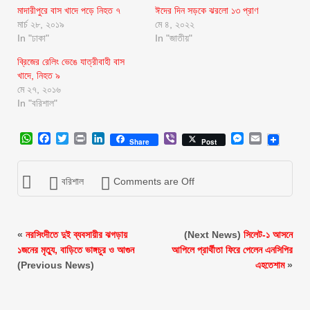
মাদারীপুরে বাস খাদে পড়ে নিহত ৭
ঈদের দিন সড়কে ঝরলো ১৩ প্রাণ
মার্চ ২৮, ২০১৯
মে ৪, ২০২২
In "ঢাকা"
In "জাতীয়"
ব্রিজের রেলিং ভেঙে যাত্রীবাহী বাস
খাদে, নিহত ৯
মে ২৭, ২০১৬
In "বরিশাল"
WhatsApp
Facebook
Twitter
Print
LinkedIn
Viber
Messenger
Email
Share
Post
বরিশাল
Comments are Off
«
নরসিংদীতে দুই ব্যবসায়ীর ঝগড়ায়
(Next News)
সিলেট-১ আসনে
১জনের মৃত্যু, বাড়িতে ভাঙ্গচুর ও আগুন
আপিলে প্রার্থীতা ফিরে পেলেন এনসিপির
(Previous News)
এহতেশাম
»