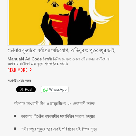
ভোলায় বৃদ্ধাকে ধর্ষণের অভিযোগ, অভিযুক্ত পুত্রবধূর ভাই
Manual4 Ad Code বৈশাখী নিউজ ডেস্ক: ভোলা পৌরসভার কালীখোলা
এলাকায় ষাটোর্ধ্ব এক বৃদ্ধা শ্বাশুড়িকে ধর্ষণের
READ MORE
সংবাদটি শেয়ার করুন
WhatsApp
বরিশালে আওয়ামী লীগ ও ছাত্রলীগের ২১ নেতাকর্মী আটক
বরগুনায় নিখোঁজ ব্যবসায়ীর মাথাবিহীন মরদেহ উদ্ধার
শরীয়তপুরে পুকুরে ডুবে একই পরিবারের দুই শিশুর মৃত্যু