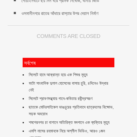
গোয়াইনঘাটে ছয় দিন ধরে শ্রমিক নিখোঁজ, থানায় জিডি
ওসমানীনগরে রাতের আঁধারে রাস্তার উপর দেয়াল নির্মাণ
COMMENTS ARE CLOSED
সর্বশেষ
সিলেটে হামে আক্রান্ত হয়ে এক শিশুর মৃত্যু
ফটো সাংবাদিক দুলাল হোসেনের বাসায় চুরি, ৪দিনেও উদ্ধার
নেই
সিলেটে শ্রাবণসন্ধ্যায় গানে-কবিতায় রবীন্দ্রস্মরণ
ছাতকে মোটরসাইকেল ভাঙচুরের প্রতিবাদে ছাত্রদলের বিক্ষোভ,
সড়ক অবরোধ
শমশেরনগর চা বাগানে অতিরিক্ত মদপানে এক ব্যক্তির মৃত্যু
এমপি নাসের রহমানকে নিয়ে অশ্লীল ভিডিও, আরও ১জন