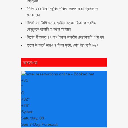
গ্রেপ্তার
দৈনিক ৫০০ টাকা মজুরির দাবিতে কমলগঞ্জে চা-শ্রমিকদের
মানববন্ধন
সিলেট বাস টার্মিনালে ২ শ্রমিক হত্যার বিচার ও শ্রমিক
নেতৃবৃন্দকে হয়রানি না করার আহবান
সিলেট সীমান্তে ৪৭ লাখ টাকার ভারতীয় চোরাচালানি পণ্য জব্দ
হামের উপসর্গে আরও ৪ শিশুর মৃত্যু, মোট প্রাণহানি ৮৬৭
আবহাওয়া
+
31
°
C
+
32°
+
25°
Sylhet
Saturday, 08
See 7-Day Forecast