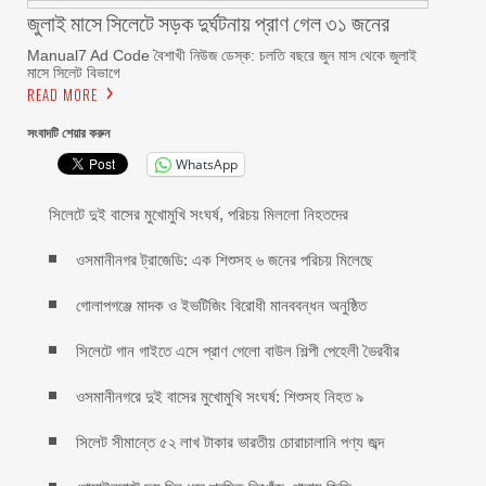
জুলাই মাসে সিলেটে সড়ক দুর্ঘটনায় প্রাণ গেল ৩১ জনের
Manual7 Ad Code বৈশাখী নিউজ ডেস্ক: চলতি বছরে জুন মাস থেকে জুলাই
মাসে সিলেট বিভাগে
READ MORE
সংবাদটি শেয়ার করুন
WhatsApp
সিলেটে দুই বাসের মুখোমুখি সংঘর্ষ, পরিচয় মিললো নিহতদের
ওসমানীনগর ট্রাজেডি: এক শিশুসহ ৬ জনের পরিচয় মিলেছে
গোলাপগঞ্জে মাদক ও ইভটিজিং বিরোধী মানববন্ধন অনুষ্ঠিত
সিলেটে গান গাইতে এসে প্রাণ গেলো বাউল শিল্পী পেহেলী ভৈরবীর
ওসমানীনগরে দুই বাসের মুখোমুখি সংঘর্ষ: শিশুসহ নিহত ৯
সিলেট সীমান্তে ৫২ লাখ টাকার ভারতীয় চোরাচালানি পণ্য জব্দ