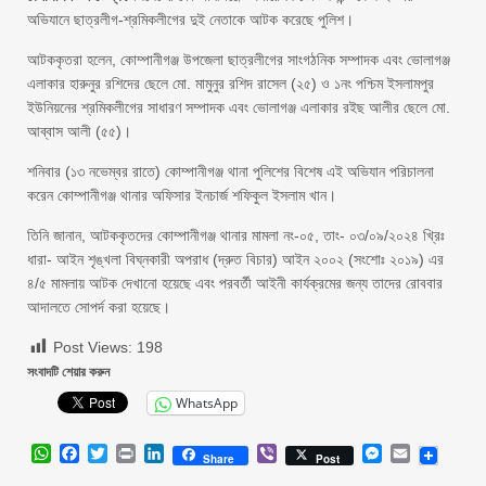
অভিযানে ছাত্রলীগ-শ্রমিকলীগের দুই নেতাকে আটক করেছে পুলিশ।
আটককৃতরা হলেন, ‎কোম্পানীগঞ্জ উপজেলা ছাত্রলীগের সাংগঠনিক সম্পাদক এবং ভোলাগঞ্জ
এলাকার হারুনুর রশিদের ছেলে মো. মামুনুর রশিদ রাসেল (২৫) ও ১নং পশ্চিম ইসলামপুর
ইউনিয়নের শ্রমিকলীগের সাধারণ সম্পাদক এবং ভোলাগঞ্জ এলাকার রইছ আলীর ছেলে মো.
আব্বাস আলী (৫৫)।
শনিবার (১৩ নভেম্বর রাতে) কোম্পানীগঞ্জ থানা পুলিশের বিশেষ এই অভিযান পরিচালনা
করেন কোম্পানীগঞ্জ থানার অফিসার ইনচার্জ শফিকুল ইসলাম খান।
তিনি জানান, ‎আটককৃতদের কোম্পানীগঞ্জ থানার মামলা নং-০৫, তাং- ০৩/০৯/২০২৪ খ্রিঃ
ধারা- আইন শৃঙ্খলা বিঘ্নকারী অপরাধ (দ্রুত বিচার) আইন ২০০২ (সংশোঃ ২০১৯) এর
৪/৫ মামলায় আটক দেখানো হয়েছে এবং পরবর্তী আইনী কার্যক্রমের জন্য তাদের রোববার
আদালতে সোপর্দ করা হয়েছে।
Post Views:
198
সংবাদটি শেয়ার করুন
WhatsApp
WhatsApp
Facebook
Twitter
Print
LinkedIn
Viber
Messenger
Email
Share
Post