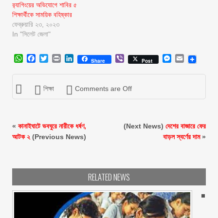
র‍্যাগিংয়ের অভিযোগে শাবির ৫
শিক্ষার্থীকে সাময়িক বহিষ্কার
ফেব্রুয়ারি ২৩, ২০২৩
In "সিলেট জেলা"
WhatsApp
Facebook
Twitter
Print
LinkedIn
Viber
Messenger
Email
Share
Post
শিক্ষা
Comments are Off
«
কানাইঘাটে ভবঘুরে নারীকে ধর্ষণ,
(Next News)
দেশের বাজারে ফের
আটক ২
(Previous News)
বাড়ল স্বর্ণের দাম
»
RELATED NEWS