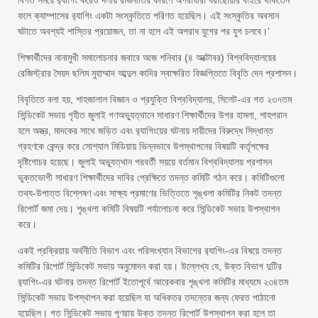
বিগত সময়ে র‌্যাগিং করেও দলীয় রাজনীতির কারণে অপরাধীরা ধরাছোঁয়ার বাইরে থাকতেন
ফলে ক্যাম্পাসের র‌্যাগিং একটা সংস্কৃতিতে পরিণত হয়েছিল। এই সংস্কৃতির অবসান
ঘটাতে অবশ্যই শাস্তির প্রয়োজন, তা না হলে এই অপরাধ যুগের পর যুগ চলবে।’
শিক্ষার্থীদের নানামুখী সমালোচনার জবাবে আজ শনিবার (৪ অক্টোবর) বিশ্ববিদ্যালয়ের
রেজিস্ট্রার সৈয়দ ছলিম মুহাম্মাদ আব্দুল কাদির স্বাক্ষরিত বিজ্ঞপ্তিতে বিবৃতি দেন প্রশাসন।
বিবৃতিতে বলা হয়, শাহজালাল বিজ্ঞান ও প্রযুক্তি বিশ্ববিদ্যালয়, সিলেট-এর গত ২৩৭তম
সিন্ডিকেট সভায় গৃহীত জুলাই গণঅভ্যুত্থানে সাধারণ শিক্ষার্থীদের ‍উপর হামলা, শাহপরান
হলে অস্ত্র, মাদকের সাথে জড়িত এবং র‌্যাগিংয়ের ঘটনায় দায়ীদের বিরুদ্ধে সিদ্ধান্ত
গ্রহণকে কেন্দ্র করে সোশ্যাল মিডিয়ায় ভিন্নভাবে উপস্থাপনের বিষয়টি কর্তৃপক্ষের
দৃষ্টিগোচর হয়েছে। জুলাই অভ্যূত্থান পরবর্তী সয়য়ে বর্তমান বিশ্ববিদ্যালয় প্রশাসন
ভুক্তভোগী সাধারণ শিক্ষার্থীদের দাবির প্রেক্ষিতে তদন্ত কমিটি গঠন করে। কমিটিগুলো
তথ্য-উপাত্ত বিশ্লেষণ এবং সাক্ষ্য প্রমাণের ভিত্তিতে শৃঙ্খলা কমিটির নিকট তদন্ত
রিপোর্ট জমা দেয়। শৃঙ্খলা কমিটি বিষয়টি পর্যালোচনা করে সিন্ডিকেট সভায় উপস্থাপন
করে।
একই প্রক্রিয়ায় অর্থনীতি বিভাগ এবং পরিসংখ্যান বিভাগের র‌্যাগিং-এর বিষয়ে তদন্ত
কমিটির রিপোর্ট সিন্ডিকেট সভায় অনুমোদন করা হয়। উল্লেখ্য যে, উক্ত বিভাগ দুটির
র‌্যাগিং-এর ঘটনার তদন্ত রিপোর্ট ইতোপূর্বে আরেকবার শৃঙ্খলা কমিটির মাধ্যমে ২৩৪তম
সিন্ডিকেট সভায় উপস্থাপন করা হয়েছিল যা অধিকতর তদন্তের জন্য ফেরত পাঠানো
হয়েছিল। গত সিন্ডিকেট সভায় পূণরায় উক্ত তদন্ত রিপোর্ট উপস্থাপন করা হলে তা