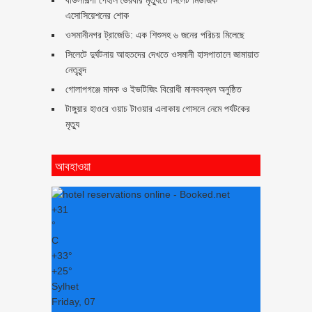
এসোসিয়েশনের শোক
ওসমানীনগর ট্রাজেডি: এক শিশুসহ ৬ জনের পরিচয় মিলেছে
সিলেটে দুর্ঘটনায় আহতদের দেখতে ওসমানী হাসপাতালে জামায়াত
নেতৃবৃন্দ
গোলাপগঞ্জে মাদক ও ইভটিজিং বিরোধী মানববন্ধন অনুষ্ঠিত
টাঙ্গুয়ার হাওরে ওয়াচ টাওয়ার এলাকায় গোসলে নেমে পর্যটকের
মৃত্যু
আবহাওয়া
+
31
°
C
+
33°
+
25°
Sylhet
Friday, 07