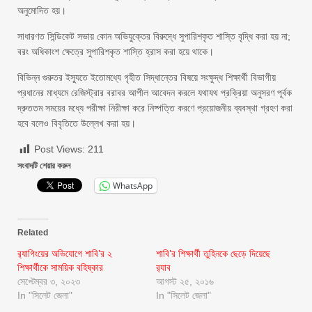
অনুমোদিত হয়।
সাধারণত সিন্ডিকেট সভায় কোন অভিযুক্তের বিরুদ্ধে সুপারিশকৃত শাস্তি বৃদ্ধি করা হয় না;
বরং অধিকাংশ ক্ষেত্রে সুপারিশকৃত শাস্তি হ্রাস করা হয়ে থাকে।
বিভিন্ন গুরুতর ইস্যুতে ইতোমধ্যে গৃহীত সিদ্ধান্তের বিষয়ে সংক্ষুদ্ধ শিক্ষার্থী বিভাগীয়
প্রধানের মাধ্যমে রেজিস্ট্রার বরাবর আপীল আবেদন করলে যথাযথ প্রক্রিয়া অনুসরণ পূর্বক
দ্রুততম সময়ের মধ্যে পরীক্ষা নিরীক্ষা করে নিষ্পত্তি করণে প্রয়োজনীয় ব্যবস্থা গ্রহণ করা
হবে বলেও বিবৃতিতে উল্লেখ করা হয়।
Post Views:
211
সংবাদটি শেয়ার করুন
WhatsApp
Related
র‍্যাগিংয়ের অভিযোগে শাবি’র ২
শাবি’র শিক্ষার্থী তুহিনকে ছেড়ে দিয়েছে
শিক্ষার্থীকে সাময়িক বহিষ্কার
র‌্যাব
সেপ্টেম্বর ৩, ২০২৩
আগস্ট ২৫, ২০১৬
In "সিলেট জেলা"
In "সিলেট জেলা"