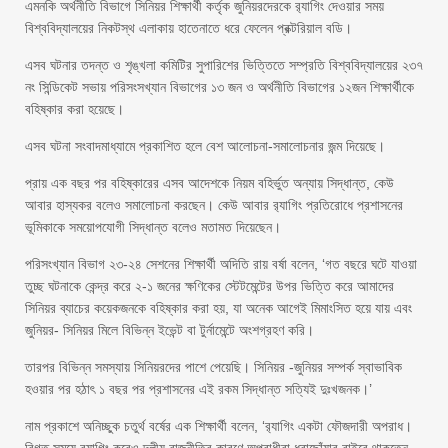
এমনকি অর্থনীতি বিভাগে সিনিয়র শিক্ষার্থী কর্তৃক জুনিয়রদেরকে র‌্যাগিং দেওয়ার সময়
বিশ্ববিদ্যালয়ের নিকটস্থ এলাকায় হাতেনাতে ধরে ফেলেন প্রক্টরিয়াল বডি।
এসব ঘটনার তদন্ত ও শৃঙ্খলা কমিটির সুপারিশের ভিত্তিতে সম্প্রতি বিশ্ববিদ্যালয়ের ২৩৭
নং সিন্ডিকেট সভায় পরিসংসখ্যান বিভাগের ১৩ জন ও অর্থনীতি বিভাগের ১২জন শিক্ষার্থীকে
বহিষ্কার করা হয়েছে।
এসব ঘটনা সংবাদমাধ্যামে প্রকাশিত হলে বেশ আলোচনা-সমালোচনার জন্ম দিয়েছে।
প্রায় এক বছর পর বহিষ্কারের এসব আদেশকে নিয়ম বহির্ভুত অন্যায় সিদ্ধান্ত, কেউ
আবার হাস্যকর বলেও সমালোচনা করছেন। কেউ আবার র‌্যাগিং প্রতিরোধে প্রশাসনের
ভূমিকাকে সময়োপযোগী সিদ্ধান্ত বলেও মতামত দিয়েছেন।
পরিসংখ্যান বিভাগ ২৩-২৪ সেশনের শিক্ষার্থী অদিতি রায় বর্ষা বলেন, ‘গত বছরে ঘটে যাওয়া
তুচ্ছ ঘটনাকে কেন্দ্র করে ২-১ জনের ক্ষণিকের স্টেটমেন্টের উপর ভিত্তি করে আমাদের
সিনিয়র ব্যাচের কয়েকজনকে বহিষ্কার করা হয়, যা অনেক আগেই মিমাংসিত হয়ে যায় এবং
জুনিয়র- সিনিয়র মিলে বিভিন্ন ইভেন্ট বা টুর্নামেন্টে অংশগ্রহণ করি।
তারপর বিভিন্ন সমস্যায় সিনিয়রদের পাশে পেয়েছি। সিনিয়র -জুনিয়র সম্পর্ক স্বাভাবিক
হওয়ার পর হঠাৎ ১ বছর পর প্রশাসনের এই রকম সিদ্ধান্ত সত্যিই দুঃখজনক।’
নাম প্রকাশে অনিচ্ছুক চতুর্থ বর্ষের এক শিক্ষার্থী বলেন, ‘র‌্যাগিং একটা ফৌজদারী অপরাধ।