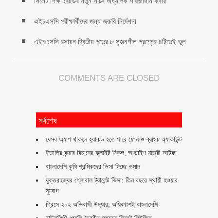
সিলেট শিক্ষা বোর্ডের নতুন সচিব অধ্যাপক শাহজাহান কবীর
এইচএসসি পরীক্ষার্থীদের জন্য জরুরি নির্দেশনা
এইচএসসি রসায়ন দ্বিতীয় পত্রে ৮ সৃজনশীল প্রশ্নের ৪টিতেই ভুল
COMMENTS ARE CLOSED
সর্বশেষ
যেসব অ্যাপ থাকলে হ্যাকড হতে পারে ফোন ও ব্যাংক অ্যাকাউন্ট
ইতালির বন্দরে বিমানের ফ্লাইট বিকল, আড়াইশ যাত্রী আটকা
বাংলাদেশি কৃষি শ্রমিকদের ভিসা দিচ্ছে ওমান
যুক্তরাজ্যের গ্লোবাল ট্যালেন্ট ভিসা: তিন বছরে স্থায়ী হওয়ার
সুযোগ
গ্রিসে ২০২ অভিবাসী উদ্ধার, অধিকাংশই বাংলাদেশি
বাউলশিল্পী পেহলি ভৈরবীর মৃত্যুতে সিলেট মিউজিক