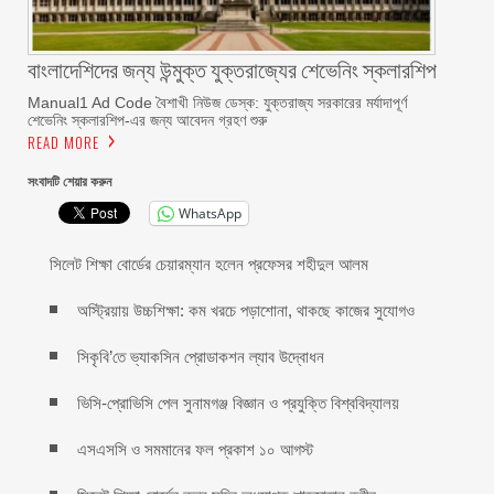
বাংলাদেশিদের জন্য উন্মুক্ত যুক্তরাজ্যের শেভেনিং স্কলারশিপ
Manual1 Ad Code বৈশাখী নিউজ ডেস্ক: যুক্তরাজ্য সরকারের মর্যাদাপূর্ণ
শেভেনিং স্কলারশিপ-এর জন্য আবেদন গ্রহণ শুরু
READ MORE
সংবাদটি শেয়ার করুন
WhatsApp
সিলেট শিক্ষা বোর্ডের চেয়ারম্যান হলেন প্রফেসর শহীদুল আলম
অস্ট্রিয়ায় উচ্চশিক্ষা: কম খরচে পড়াশোনা, থাকছে কাজের সুযোগও
সিকৃবি’তে ভ্যাকসিন প্রোডাকশন ল্যাব উদ্বোধন
ভিসি-প্রোভিসি পেল সুনামগঞ্জ বিজ্ঞান ও প্রযুক্তি বিশ্ববিদ্যালয়
এসএসসি ও সমমানের ফল প্রকাশ ১০ আগস্ট