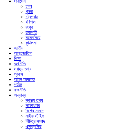
সারাদেশ
ঢাকা
খুলনা
চট্রগ্রাম
বরিশাল
রংপুর
রাজশাহী
ময়মনসিংহ
কুমিল্লা
জাতীয়
আন্তর্জাতিক
শিক্ষা
অর্থনীতি
স্বাস্থ্য তথ্য
প্রবাস
আইন আদালত
পর্যটন
রাজনীতি
অন্যান্য
স্বাস্থ্য তথ্য
সাক্ষাৎকার
বিশেষ সংবাদ
লাইফ স্টাইল
বিচিত্র সংবাদ
এক্সক্লুসিভ