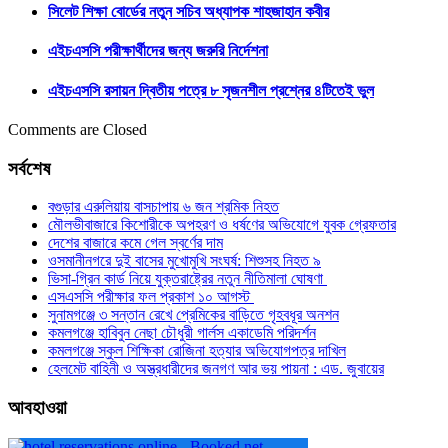
সিলেট শিক্ষা বোর্ডের নতুন সচিব অধ্যাপক শাহজাহান কবীর
এইচএসসি পরীক্ষার্থীদের জন্য জরুরি নির্দেশনা
এইচএসসি রসায়ন দ্বিতীয় পত্রে ৮ সৃজনশীল প্রশ্নের ৪টিতেই ভুল
Comments are Closed
সর্বশেষ
বগুড়ার এরুলিয়ায় বাসচাপায় ৬ জন শ্রমিক নিহত
মৌলভীবাজারে কিশোরীকে অপহরণ ও ধর্ষণের অভিযোগে যুবক গ্রেফতার
দেশের বাজারে কমে গেল স্বর্ণের দাম
ওসমানীনগরে দুই বাসের মুখোমুখি সংঘর্ষ: শিশুসহ নিহত ৯
ভিসা-গ্রিন কার্ড নিয়ে যুক্তরাষ্ট্রের নতুন নীতিমালা ঘোষণা
এসএসসি পরীক্ষার ফল প্রকাশ ১০ আগস্ট
সুনামগঞ্জে ৩ সন্তান রেখে প্রেমিকের বাড়িতে গৃহবধূর অনশন
কমলগঞ্জে হাবিবুন নেছা চৌধুরী গার্লস একাডেমি পরিদর্শন
কমলগঞ্জে স্কুল শিক্ষিকা রোজিনা হত্যার অভিযোগপত্র দাখিল
হেলমেট বাহিনী ও অস্ত্রধারীদের জনগণ আর ভয় পায়না : এড. জুবায়ের
আবহাওয়া