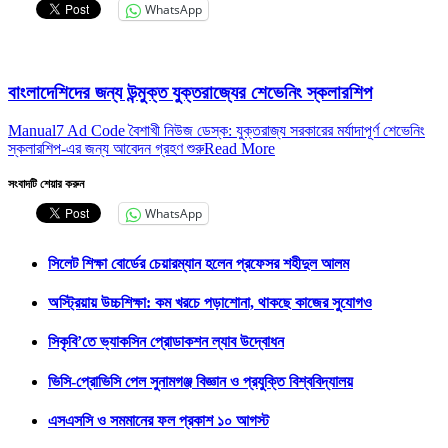
WhatsApp
বাংলাদেশিদের জন্য উন্মুক্ত যুক্তরাজ্যের শেভেনিং স্কলারশিপ
Manual7 Ad Code বৈশাখী নিউজ ডেস্ক: যুক্তরাজ্য সরকারের মর্যাদাপূর্ণ শেভেনিং
স্কলারশিপ-এর জন্য আবেদন গ্রহণ শুরু
Read More
সংবাদটি শেয়ার করুন
WhatsApp
সিলেট শিক্ষা বোর্ডের চেয়ারম্যান হলেন প্রফেসর শহীদুল আলম
অস্ট্রিয়ায় উচ্চশিক্ষা: কম খরচে পড়াশোনা, থাকছে কাজের সুযোগও
সিকৃবি’তে ভ্যাকসিন প্রোডাকশন ল্যাব উদ্বোধন
ভিসি-প্রোভিসি পেল সুনামগঞ্জ বিজ্ঞান ও প্রযুক্তি বিশ্ববিদ্যালয়
এসএসসি ও সমমানের ফল প্রকাশ ১০ আগস্ট