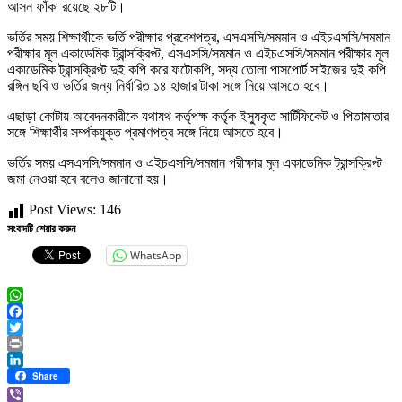
আসন ফাঁকা রয়েছে ২৮টি।
ভর্তির সময় শিক্ষার্থীকে ভর্তি পরীক্ষার প্রবেশপত্র, এসএসসি/সমমান ও এইচএসসি/সমমান
পরীক্ষার মূল একাডেমিক ট্রান্সক্রিপ্ট, এসএসসি/সমমান ও এইচএসসি/সমমান পরীক্ষার মূল
একাডেমিক ট্রান্সক্রিপ্ট দুই কপি করে ফটোকপি, সদ্য তোলা পাসপোর্ট সাইজের দুই কপি
রঙ্গিন ছবি ও ভর্তির জন্য নির্ধারিত ১৪ হাজার টাকা সঙ্গে নিয়ে আসতে হবে।
এছাড়া কোটায় আবেদনকারীকে যথাযথ কর্তৃপক্ষ কর্তৃক ইস্যুকৃত সার্টিফিকেট ও পিতামাতার
সঙ্গে শিক্ষার্থীর সর্ম্পকযুক্ত প্রমাণপত্র সঙ্গে নিয়ে আসতে হবে।
ভর্তির সময় এসএসসি/সমমান ও এইচএসসি/সমমান পরীক্ষার মূল একাডেমিক ট্রান্সক্রিপ্ট
জমা নেওয়া হবে বলেও জানানো হয়।
Post Views:
146
সংবাদটি শেয়ার করুন
WhatsApp
WhatsApp
Facebook
Twitter
Print
LinkedIn
Share