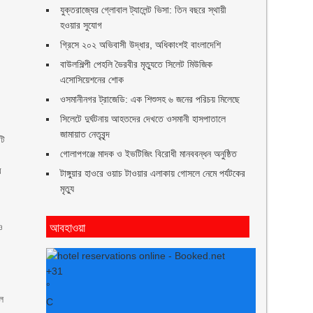
যুক্তরাজ্যের গ্লোবাল ট্যালেন্ট ভিসা: তিন বছরে স্থায়ী
হওয়ার সুযোগ
গ্রিসে ২০২ অভিবাসী উদ্ধার, অধিকাংশই বাংলাদেশি
বাউলশিল্পী পেহলি ভৈরবীর মৃত্যুতে সিলেট মিউজিক
এসোসিয়েশনের শোক
ওসমানীনগর ট্রাজেডি: এক শিশুসহ ৬ জনের পরিচয় মিলেছে
সিলেটে দুর্ঘটনায় আহতদের দেখতে ওসমানী হাসপাতালে
জামায়াত নেতৃবৃন্দ
টি
গোলাপগঞ্জে মাদক ও ইভটিজিং বিরোধী মানববন্ধন অনুষ্ঠিত
র
টাঙ্গুয়ার হাওরে ওয়াচ টাওয়ার এলাকায় গোসলে নেমে পর্যটকের
মৃত্যু
আবহাওয়া
ও
+
31
°
ুল
C