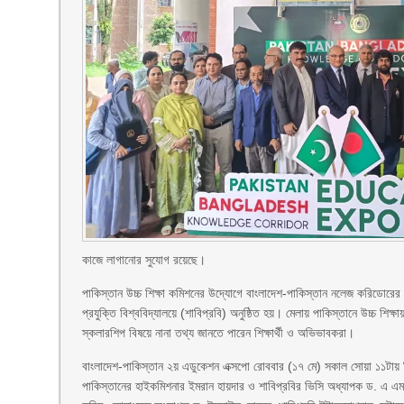
কাজে লাগানোর সুযোগ রয়েছে।
পাকিস্তান উচ্চ শিক্ষা কমিশনের উদ্যোগে বাংলাদেশ-পাকিস্তান নলেজ করিডোরের 
প্রযুক্তি বিশ্ববিদ্যালয়ে (শাবিপ্রবি) অনুষ্ঠিত হয়। মেলায় পাকিস্তানে উচ্চ শিক্
স্কলারশিপ বিষয়ে নানা তথ্য জানতে পারেন শিক্ষার্থী ও অভিভাবকরা।
বাংলাদেশ-পাকিস্তান ২য় এডুকেশন এক্সপো রোববার (১৭ মে) সকাল সোয়া ১১টায় বি
পাকিস্তানের হাইকমিশনার ইমরান হায়দার ও শাবিপ্রবির ভিসি অধ্যাপক ড. এ এম 