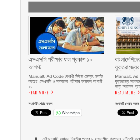
এসএসসি পরীক্ষার ফল প্রকাশ ১০
বাংলাদেশিদের
আগস্ট
যুক্তরাজ্যে
Manual8 Ad Code বৈশাখী নিউজ ডেস্ক: চলতি
Manual1 Ad C
বছরের এসএসসি ও সমমানের পরীক্ষার ফলাফল আগামী
যুক্তরাজ্য সরকারে
১০
জন্য আবেদন গ্রহ
READ MORE
READ MORE
সংবাদটি শেয়ার করুন
সংবাদটি শেয়ার করুন
WhatsApp
এইচএসসি রসায়ন দ্বিতীয় পত্রে ৮ সৃজনশীল প্রশ্নের ৪টিতেই ভু