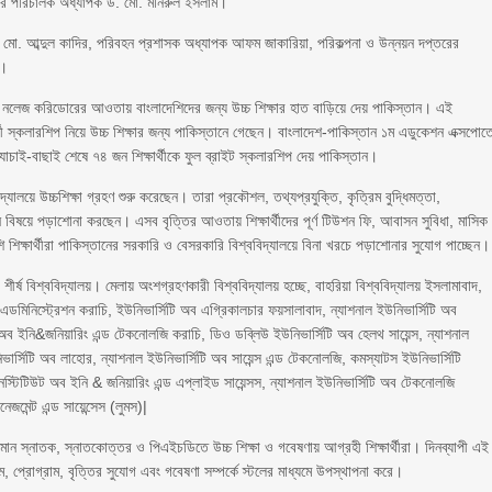
টারের পরিচালক অধ্যাপক ড. মো. মনিরুল ইসলাম।
লিম মো. আব্দুল কাদির, পরিবহন প্রশাসক অধ্যাপক আফম জাকারিয়া, পরিকল্পনা ও উন্নয়ন দপ্তরের
খ।
নলেজ করিডোরের আওতায় বাংলাদেশিদের জন্য উচ্চ শিক্ষার হাত বাড়িয়ে দেয় পাকিস্তান। এই
 স্কলারশিপ নিয়ে উচ্চ শিক্ষার জন্য পাকিস্তানে গেছেন। বাংলাদেশ-পাকিস্তান ১ম এডুকেশন এক্সপোত
াচাই-বাছাই শেষে ৭৪ জন শিক্ষার্থীকে ফুল ব্রাইট স্কলারশিপ দেয় পাকিস্তান।
দ্যালয়ে উচ্চশিক্ষা গ্রহণ শুরু করেছেন। তারা প্রকৌশল, তথ্যপ্রযুক্তি, কৃত্রিম বুদ্ধিমত্তা,
িন্ন বিষয়ে পড়াশোনা করছেন। এসব বৃত্তির আওতায় শিক্ষার্থীদের পূর্ণ টিউশন ফি, আবাসন সুবিধা, মাসিক
শিক্ষার্থীরা পাকিস্তানের সরকারি ও বেসরকারি বিশ্ববিদ্যালয়ে বিনা খরচে পড়াশোনার সুযোগ পাচ্ছেন।
ীর্ষ বিশ্ববিদ্যালয়। মেলায় অংশগ্রহণকারী বিশ্ববিদ্যালয় হচ্ছে, বাহরিয়া বিশ্ববিদ্যালয় ইসলামাবাদ,
এডমিনিস্ট্রেশন করাচি, ইউনিভার্সিটি অব এগ্রিকালচার ফয়সালাবাদ, ন্যাশনাল ইউনিভার্সিটি অব
টি অব ইনি&জনিয়ারিং এন্ড টেকনোলজি করাচি, ডিও ডব্লিউ ইউনিভার্সিটি অব হেলথ সায়েন্স, ন্যাশনাল
ভার্সিটি অব লাহোর, ন্যাশনাল ইউনিভার্সিটি অব সায়েন্স এন্ড টেকনোলজি, কমস্যাটস ইউনিভার্সিটি
নস্টিটিউট অব ইনি & জনিয়ারিং এন্ড এপ্লাইড সায়েন্সস, ন্যাশনাল ইউনিভার্সিটি অব টেকনোলজি
েজমেন্ট এন্ড সায়েন্সেস (লুমস)|
ান স্নাতক, স্নাতকোত্তর ও পিএইচডিতে উচ্চ শিক্ষা ও গবেষণায় আগ্রহী শিক্ষার্থীরা। দিনব্যাপী এই
, প্রোগ্রাম, বৃত্তির সুযোগ এবং গবেষণা সম্পর্কে স্টলের মাধ্যমে উপস্থাপনা করে।