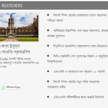
RELATED NEWS
সিলেট শিক্ষা বোর্ডের চেয়ারম্যান হলেন প্রফেসর
শহীদুল আলম
অস্ট্রিয়ায় উচ্চশিক্ষা: কম খরচে পড়াশোনা, থাকছ
কাজের সুযোগও
 জন্য উন্মুক্ত
সিকৃবি’তে ভ্যাকসিন প্রোডাকশন ল্যাব উদ্বোধন
র শেভেনিং স্কলারশিপ
ভিসি-প্রোভিসি পেল সুনামগঞ্জ বিজ্ঞান ও প্রযুক্তি
ode বৈশাখী নিউজ ডেস্ক:
বিশ্ববিদ্যালয়
র মর্যাদাপূর্ণ শেভেনিং স্কলারশিপ-এর
ণ শুরু
এসএসসি ও সমমানের ফল প্রকাশ ১০ আগস্ট
সিলেট শিক্ষা বোর্ডের নতুন সচিব অধ্যাপক
শাহজাহান কবীর
WhatsApp
এইচএসসি পরীক্ষার্থীদের জন্য জরুরি নির্দেশনা
ল