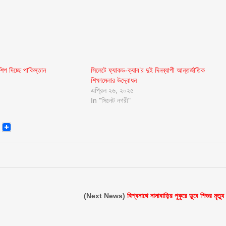
শিপ দিচ্ছে পাকিস্তান
সিলেটে ফ্যাকড-ক্যাব’র দুই দিনব্যাপী আন্তর্জাতিক
শিক্ষামেলার উদ্বোধন
এপ্রিল ২৬, ২০২৫
In "সিলেট নগরী"
senger
Email
(Next News)
বিশ্বনাথে নানাবাড়ির পুকুরে ডুবে শিশুর মৃত্যু