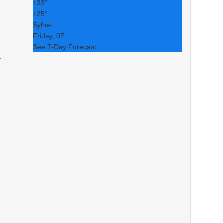
+
33°
+
25°
Sylhet
Friday, 07
See 7-Day Forecast
ে