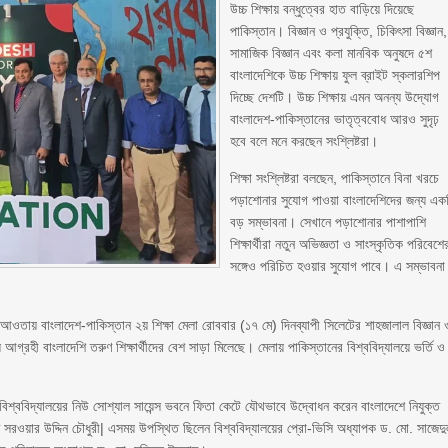
উচ্চ শিক্ষায় বন্ধুত্বের হাত বাড়িয়ে দিয়েছে
পাকিস্তান। বিজ্ঞান ও প্রযুক্তি, চিকিৎসা বিজ্ঞান,
সামাজিক বিজ্ঞান এবং কলা মানবিক অনুষদে ৫শ
বাংলাদেশিকে উচ্চ শিক্ষায় ফুল ব্রাইট স্কলারশিপ
দিচ্ছে দেশটি। উচ্চ শিক্ষায় এমন অনন্য উদ্যোগ
বাংলাদেশ-পাকিস্তানের ভাতৃত্ববোধ আরও সুদৃঢ়
হবে বলে মনে করছেন সংশ্লিষ্টরা।
শিক্ষা সংশ্লিষ্টরা বলছেন, পাকিস্তানে বিনা খরচে
পড়াশোনার সুযোগ পাওয়া বাংলাদেশিদের জন্য এক
বড় সম্ভাবনা। সেখানে পড়াশোনার পাশাপাশি
শিক্ষার্থীরা নতুন অভিজ্ঞতা ও সাংস্কৃতিক পরিবেশে
সঙ্গেও পরিচিত হওয়ার সুযোগ পাবে। এ সম্ভাবনা
আওতায় বাংলাদেশ-পাকিস্তান ২য় শিক্ষা মেলা রোববার (১৭ মে) দিনব্যাপী সিলেটের শাহজালাল বিজ্ঞান 
ষায় আগ্রহী বাংলাদেশি তরুণ শিক্ষার্থীদের বেশ সাড়া মিলেছে। মেলায় পাকিস্তানের বিশ্ববিদ্যালয়ে ভর্তি ও
শ্ববিদ্যালয়ের নিউ সোশ্যাল সায়েন্স ভবনে ফিতা কেটে যৌথভাবে উদ্বোধন করেন বাংলাদেশে নিযুক্ত
সরওয়ার উদ্দিন চৌধুরী| এসময় উপস্থিত ছিলেন বিশ্ববিদ্যালয়ের প্রো-ভিসি অধ্যাপক ড. মো. সাজেদ