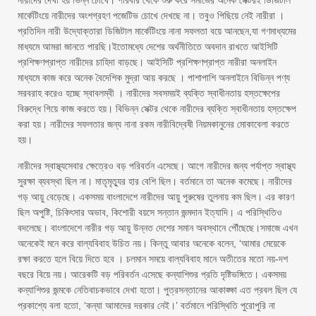
নারীদের দেখা হয় ভিন্ন চোখে। পরিবার থেকে শুরু করে সমাজের অনেক সেক্টরই ডিজিটাল
মার্কেটিংয়ে নারীদের অংশগ্রহণ পজেটিভ চোখে দেখছে না। তবুও পিছিয়ে নেই নারীরা ।
প্রতিদিন নারী উদ্যোক্তারা ডিজিটাল মার্কেটিংয়ে নানা সফলতা বয়ে আনছেন,যা গণমাধ্যমের
মাধ্যমে আমরা জানতে পারছি।ইতোমধ্যে দেশের অর্থনীতিতে অবদান রাখতে আইসিটি
প্রশিক্ষণপ্রাপ্ত নারীদের চাহিদা বাড়ছে। আইসিটি প্রশিক্ষণপ্রাপ্ত নারীরা অনলাইন
মাধ্যমে কাজ করে অনেক বৈদেশিক মুদ্রা আয় করছে । পাশাপাশি অনলাইনে বিভিন্ন পণ্য
সরবরাহ করেও হচ্ছে স্বাবলম্বী । নারীদের সবসময়ই ব্যক্তি স্বাধীনতায় হস্তক্ষেপের
বিরুদ্ধে গিয়ে কাজ করতে হয়। বিভিন্ন সেক্টর থেকে নারীদের ব্যক্তি স্বাধীনতায় হস্তক্ষেপ
করা হয়। নারীদের সফলতার জন্য নানা রকম নারীবিদ্বেষী নিয়মকানুনের মোকাবেলা করতে
হয়।
নারীদের স্বাস্থ্যসেবার ক্ষেত্রেও বড় পরিবর্তন এসেছে। আগে নারীদের জন্য পর্যাপ্ত স্বাস্থ্য
সুরক্ষা ব্যবস্থা ছিল না। মাতৃমৃত্যুর হার বেশি ছিল। বর্তমানে তা অনেক কমেছে। নারীদের
গড় আয়ু বেড়েছে। একসময় বাংলাদেশে নারীদের আয়ু পুরুষের তুলনায় কম ছিল। এর কারণ
ছিল অপুষ্টি, চিকিৎসার অভাব, কিশোরী বয়সে সন্তান জন্মদান ইত্যাদি। এ পরিস্থিতিও
বদলেছে। বাংলাদেশে নারীর গড় আয়ু উন্নত দেশের সমান অবস্থানে পৌঁছেছে।সমাজে এখন
অনেকেই মনে করে বাল্যবিবাহ উচিত নয়। কিন্তু আবার অনেকে বলেন, ‘আমার মেয়েকে
রক্ষা করতে হলে বিয়ে দিতে হবে । চলমান সময়ে বাল্যবিবাহ মানে অতীতের মতো নয়-দশ
বছরে বিয়ে নয়। আরেকটি বড় পরিবর্তন এসেছে কন্যাশিশুর প্রতি দৃষ্টিভঙ্গিতে। একসময়
কন্যাশিশুর জন্মকে নেতিবাচকভাবে দেখা হতো। পুত্রসন্তানের আকাঙ্ক্ষা এত প্রবল ছিল যে
প্রকাশ্যে বলা হতো, ‘কন্যা আমাদের দরকার নেই।’ বর্তমানে পরিস্থিতি পুরোপুরি না