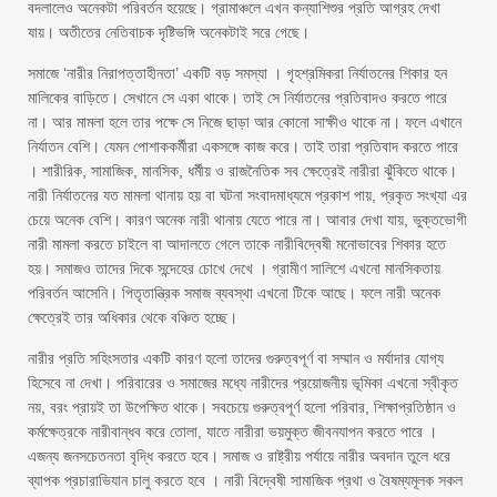
বদলালেও অনেকটা পরিবর্তন হয়েছে। গ্রামাঞ্চলে এখন কন্যাশিশুর প্রতি আগ্রহ দেখা
যায়। অতীতের নেতিবাচক দৃষ্টিভঙ্গি অনেকটাই সরে গেছে।
সমাজে ‘নারীর নিরাপত্তাহীনতা’ একটি বড় সমস্যা । গৃহশ্রমিকরা নির্যাতনের শিকার হন
মালিকের বাড়িতে। সেখানে সে একা থাকে। তাই সে নির্যাতনের প্রতিবাদও করতে পারে
না। আর মামলা হলে তার পক্ষে সে নিজে ছাড়া আর কোনো সাক্ষীও থাকে না। ফলে এখানে
নির্যাতন বেশি। যেমন পোশাককর্মীরা একসঙ্গে কাজ করে। তাই তারা প্রতিবাদ করতে পারে
। শারীরিক, সামাজিক, মানসিক, ধর্মীয় ও রাজনৈতিক সব ক্ষেত্রেই নারীরা ঝুঁকিতে থাকে।
নারী নির্যাতনের যত মামলা থানায় হয় বা ঘটনা সংবাদমাধ্যমে প্রকাশ পায়, প্রকৃত সংখ্যা এর
চেয়ে অনেক বেশি। কারণ অনেক নারী থানায় যেতে পারে না। আবার দেখা যায়, ভুক্তভোগী
নারী মামলা করতে চাইলে বা আদালতে গেলে তাকে নারীবিদ্বেষী মনোভাবের শিকার হতে
হয়। সমাজও তাদের দিকে সন্দেহের চোখে দেখে । গ্রামীণ সালিশে এখনো মানসিকতায়
পরিবর্তন আসেনি। পিতৃতান্ত্রিক সমাজ ব্যবস্থা এখনো টিকে আছে। ফলে নারী অনেক
ক্ষেত্রেই তার অধিকার থেকে বঞ্চিত হচ্ছে।
নারীর প্রতি সহিংসতার একটি কারণ হলো তাদের গুরুত্বপূর্ণ বা সম্মান ও মর্যাদার যোগ্য
হিসেবে না দেখা। পরিবারের ও সমাজের মধ্যে নারীদের প্রয়োজনীয় ভূমিকা এখনো স্বীকৃত
নয়, বরং প্রায়ই তা উপেক্ষিত থাকে। সবচেয়ে গুরুত্বপূর্ণ হলো পরিবার, শিক্ষাপ্রতিষ্ঠান ও
কর্মক্ষেত্রকে নারীবান্ধব করে তোলা, যাতে নারীরা ভয়মুক্ত জীবনযাপন করতে পারে ।
এজন্য জনসচেতনতা বৃদ্ধি করতে হবে। সমাজ ও রাষ্ট্রীয় পর্যায়ে নারীর অবদান তুলে ধরে
ব্যাপক প্রচারাভিযান চালু করতে হবে । নারী বিদ্বেষী সামাজিক প্রথা ও বৈষম্যমূলক সকল