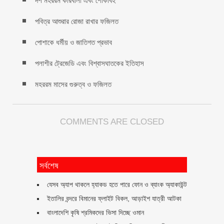
দশ মহররম কারবালা এবং শোকাবহ
পবিত্র আশুরার রোজা রাখার ফজিলত
পোশাকে ধর্মীয় ও জাতিগত প্রভাব
পলাশীর ট্রেজেডি এবং বিশ্বাসঘাতকের ইতিহাস
মহররম মাসের গুরুত্ব ও ফজিলত
COMMENTS ARE CLOSED
সর্বশেষ
যেসব অ্যাপ থাকলে হ্যাকড হতে পারে ফোন ও ব্যাংক অ্যাকাউন্ট
ইতালির বন্দরে বিমানের ফ্লাইট বিকল, আড়াইশ যাত্রী আটকা
বাংলাদেশি কৃষি শ্রমিকদের ভিসা দিচ্ছে ওমান