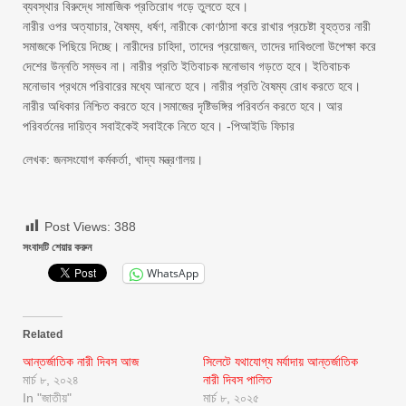
ব্যবস্থার বিরুদ্ধে সামাজিক প্রতিরোধ গড়ে তুলতে হবে।
নারীর ওপর অত্যাচার, বৈষম্য, ধর্ষণ, নারীকে কোণঠাসা করে রাখার প্রচেষ্টা বৃহত্তর নারী
সমাজকে পিছিয়ে দিচ্ছে। নারীদের চাহিদা, তাদের প্রয়োজন, তাদের দাবিগুলো উপেক্ষা করে
দেশের উন্নতি সম্ভব না। নারীর প্রতি ইতিবাচক মনোভাব গড়তে হবে। ইতিবাচক
মনোভাব প্রথমে পরিবারের মধ্যে আনতে হবে। নারীর প্রতি বৈষম্য রোধ করতে হবে।
নারীর অধিকার নিশ্চিত করতে হবে।সমাজের দৃষ্টিভঙ্গির পরিবর্তন করতে হবে। আর
পরিবর্তনের দায়িত্ব সবাইকেই সবাইকে নিতে হবে। -পিআইডি ফিচার
লেখক: জনসংযোগ কর্মকর্তা, খাদ্য মন্ত্রণালয়।
Post Views:
388
সংবাদটি শেয়ার করুন
WhatsApp
Related
আন্তর্জাতিক নারী দিবস আজ
সিলেটে যথাযোগ্য মর্যাদায় আন্তর্জাতিক
মার্চ ৮, ২০২৪
নারী দিবস পালিত
In "জাতীয়"
মার্চ ৮, ২০২৫