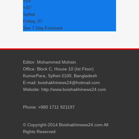
+
33°
+
25°
Sylhet
Friday, 07
See 7-Day Forecast
Editor: Mohammed Mohsin
Office: Block C, House 10 (Ist Floor)
KumarPara, Sylhet-3100, Bangladesh
E-mail: boishakhinews24@hotmail.com
Website: http://www.boishakhinews24.com
Phone: +880 1711 921197
© Copyright-2014 Boishakhinews24.com All
Rights Reserved