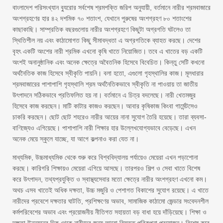
বাংলাদেশ পরিসংখ্যান ব্যুরোর সর্বশেষ শ্রমশক্তি জরিপ অনুযায়ী, বর্তমানে নারীর শ্রমবাজারে
অংশগ্রহণের হার ৪২ দশমিক ৭০ শতাংশ, যেখানে পুরুষের অংশগ্রহণ ৮০ শতাংশের
কাছাকাছি। সাম্প্রতিক বছরগুলোয় নারীর অংশগ্রহণে কিছুটা অগ্রগতি ঘটলেও তা
স্থিতিশীল নয় এবং কাঠামোগত কিছু সীমাবদ্ধতা এ অগ্রগতিকে ব্যাহত করছে। দেশের
বৃহৎ একটি অংশের নারী শ্রমিক এখনো কৃষি খাতে নিয়োজিত। তবে এ খাতের বড় একটি
অংশই অনানুষ্ঠানিক এবং অনেক ক্ষেত্রে অবৈতনিক হিসেবে বিবেচিত। কিন্তু সেটি কখনো
অর্থনৈতিক কাজ হিসেবে স্বীকৃতি পায়নি। বলা হতো, এগুলো গৃহস্থালির কাজ। মূলধারার
শ্রমবাজারের পাশাপাশি গৃহস্থালি শ্রম অর্থনৈতিকভাবে স্বীকৃতি না পাওয়ায় তা জাতীয়
উৎপাদনে সঠিকভাবে প্রতিফলিত হয় না। বর্তমানে এ চিত্র বদলেছে। নারী খেতমজুর
হিসেবে কাজ করছেন। মাটি কাটার কাজও করছেন। আবার কৃষিকাজ কিংবা গার্মেন্টসেও
চাকরি করছেন। ছোট ছোট শহরেও নারীর আয়ের নানা সুযোগ তৈরি হয়েছে। তারা ব্যবসা-
বাণিজ্যেও এগিয়েছে। পাশাপাশি নারী শিক্ষার হার উল্লেখযোগ্যভাবে বেড়েছে। এখন
অনেক মেয়ে স্কুলে যাচ্ছে, যা আগে কল্পনাও করা যেত না।
মাধ্যমিক, উচ্চমাধ্যমিক থেকে শুরু করে বিশ্ববিদ্যালয় পর্যায়েও মেয়েরা এখন পড়াশোনা
করছে। কারিগরি শিক্ষায়ও মেয়েরা এগিয়ে আসছে। তারপরও শিল্প ও সেবা খাতে বিশেষ
করে উৎপাদন, তথ্যপ্রযুক্তি ও স্বাস্থ্যসেবার মতো ক্ষেত্রে নারীর অংশগ্রহণ এখনো কম।
অথচ এসব খাতেই অধিক দক্ষতা, উচ্চ মজুরি ও পেশাগত বিকাশের সুযোগ রয়েছে। এ খাতে
নারীদের প্রবেশে দক্ষতার ঘাটতি, প্রশিক্ষণের অভাব, সামাজিক কাঠামো জেন্ডার সংবেদনশীল
কর্মপরিবেশের অভাব এবং প্রয়োজনীয় নীতিগত সহায়তা বড় বাধা হয়ে দাঁড়িয়েছে। শিক্ষা ও