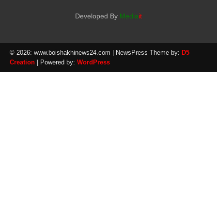
Developed By
Media
it
© 2026: www.boishakhinews24.com
| NewsPress Theme by:
D5
Creation
| Powered by:
WordPress