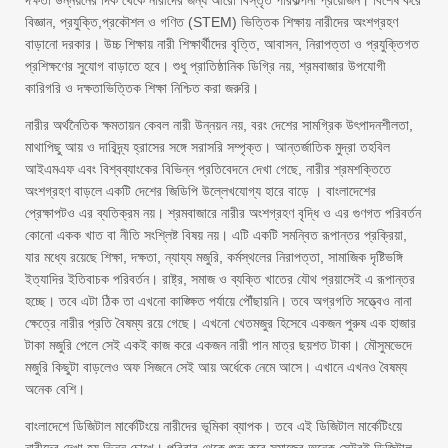
দক্ষতা উন্নয়নের দিক থেকে নারীদের জন্য আরো বিস্তৃত পরিকল্পনা প্রয়োজন। বিশেষ করে
বিজ্ঞান, প্রযুক্তি,প্রকৌশল ও গণিত (STEM) ভিত্তিক শিক্ষায় নারীদের অংশগ্রহণ
বাড়ানো দরকার। উচ্চ শিক্ষায় নারী শিক্ষার্থীদের বৃত্তি, আবাসন, নিরাপত্তা ও প্রযুক্তিগত
প্রশিক্ষণের সুযোগ বাড়াতে হবে। শুধু প্রাতিষ্ঠানিক ডিগ্রি নয়, শ্রমবাজার উপযোগী
কারিগরি ও দক্ষতাভিত্তিক শিক্ষা নিশ্চিত করা জরুরি।
নারীর অর্থনৈতিক ক্ষমতায়ন কেবল নারী উন্নয়ন নয়, বরং দেশের সামগ্রিক উৎপাদনশীলতা,
মাথাপিছু আয় ও দারিদ্র্য হ্রাসের সঙ্গে সরাসরি সম্পৃক্ত। আন্তর্জাতিক মুদ্রা তহবিল
আইএমএফ এবং বিশ্বব্যাংকের বিভিন্ন প্রতিবেদনে দেখা গেছে, নারীর শ্রমশক্তিতে
অংশগ্রহণ বাড়লে একটি দেশের জিডিপি উল্লেখযোগ্য হারে বাড়ে । বাংলাদেশের
প্রেক্ষাপটও এর ব্যতিক্রম নয়। শ্রমবাজারে নারীর অংশগ্রহণ বৃদ্ধি ও এর গুণগত পরিবর্তন
কোনো একক খাত বা নীতি সংশ্লিষ্ট বিষয় নয়। এটি একটি সমন্বিত রূপান্তর প্রক্রিয়া,
যার মধ্যে রয়েছে শিক্ষা, দক্ষতা, ন্যায্য মজুরি, কর্মস্থলের নিরাপত্তা, সামাজিক দৃষ্টিভঙ্গি
ইত্যাদির ইতিবাচক পরিবর্তন। রাষ্ট্র, সমাজ ও ব্যক্তি খাতের যৌথ প্রয়াসেই এ রূপান্তর
হচ্ছে। তবে এটা ঠিক তা এখনো কাঙ্ক্ষিত পর্যায়ে পৌঁছায়নি। তবে অগ্রগতি সত্ত্বেও নানা
ক্ষেত্রে নারীর প্রতি বৈষম্য রয়ে গেছে। এখনো খেতমজুর হিসেবে একজন পুরুষ এক হাজার
টাকা মজুরি পেলে সেই একই কাজ করে একজন নারী পান মাত্র ছয়শত টাকা। মৌসুমভেদে
মজুরি কিছুটা বাড়লেও অফ সিজনে সেই আয় অর্ধেকে নেমে আসে। এখানে এখনও বৈষম্য
অনেক বেশি।
বাংলাদেশে ডিজিটাল মার্কেটিংয়ে নারীদের ভূমিকা ব্যাপক। তবে এই ডিজিটাল মার্কেটিংয়ে