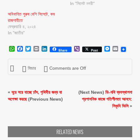
In "সিলেট নগরী"
অবিবাহিত পুরুষ বেশি সিলেটে, কম
রাজশাহীতে
ফেব্রুয়ারি ৪, ২০২৪
In "জাতীয়"
WhatsApp
Facebook
Twitter
Print
LinkedIn
Viber
Messenger
Email
Share
Post
ফিচার
Comments are Off
«
দূরে সরে যাচ্ছে চাঁদ, পৃথিবীর জন্য যা
(Next News)
ডি-নথি ব্যবস্থাপনা
অপেক্ষা করছে
(Previous News)
প্রশাসনিক কাজে গতিশীলতা আনবে:
সিকৃবি ভিসি
»
RELATED NEWS