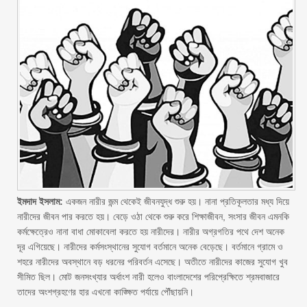
ইমদাদ ইসলাম:
একজন নারীর জন্ম থেকেই জীবনযুদ্ধ শুরু হয়। নানা প্রতিকূলতার মধ্য দিয়ে
নারীদের জীবন পার করতে হয়। বেড়ে ওঠা থেকে শুরু করে শিক্ষাজীবন, সংসার জীবন এমনকি
কর্মক্ষেত্রেও নানা বাধা মোকাবেলা করতে হয় নারীদের। নারীর অগ্রগতির পথে দেশ অনেক
দূর এগিয়েছে। নারীদের কর্মসংস্থানের সুযোগ বর্তমানে অনেক বেড়েছে। বর্তমানে গ্রামে ও
শহরে নারীদের অবস্থানে বড় ধরনের পরিবর্তন এসেছে। অতীতে নারীদের কাজের সুযোগ খুব
সীমিত ছিল। মোট জনসংখ্যার অর্ধাংশ নারী হলেও বাংলাদেশের পরিপ্রেক্ষিতে শ্রমবাজারে
তাদের অংশগ্রহণের হার এখনো কাঙ্ক্ষিত পর্যায়ে পৌঁছায়নি।