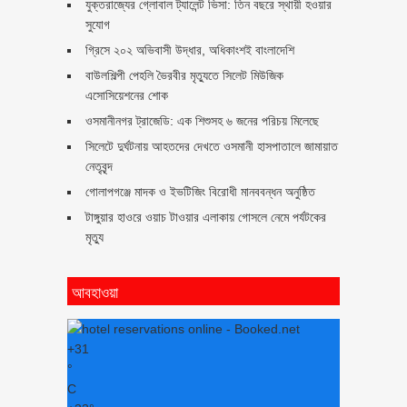
যুক্তরাজ্যের গ্লোবাল ট্যালেন্ট ভিসা: তিন বছরে স্থায়ী হওয়ার
সুযোগ
গ্রিসে ২০২ অভিবাসী উদ্ধার, অধিকাংশই বাংলাদেশি
বাউলশিল্পী পেহলি ভৈরবীর মৃত্যুতে সিলেট মিউজিক
এসোসিয়েশনের শোক
ওসমানীনগর ট্রাজেডি: এক শিশুসহ ৬ জনের পরিচয় মিলেছে
সিলেটে দুর্ঘটনায় আহতদের দেখতে ওসমানী হাসপাতালে জামায়াত
নেতৃবৃন্দ
গোলাপগঞ্জে মাদক ও ইভটিজিং বিরোধী মানববন্ধন অনুষ্ঠিত
টাঙ্গুয়ার হাওরে ওয়াচ টাওয়ার এলাকায় গোসলে নেমে পর্যটকের
মৃত্যু
আবহাওয়া
+
31
°
C