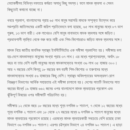
নেতাকর্মীসহ বিভিন্ন দফতরে কর্মরত অসাধু কিছু সদস্য। ফলে মাদক ব্যবসা ও সেবন
কিছুতেই কমানো যাচ্ছে না।
খবরে প্রকাশ, বাংলাদেশের প্রায় ৬৫ লাখ মানুষ সরাসরি মাদকে সম্পৃক্ত উল্লেখ করে
স¤প্রতি জাতিসংঘের একটি জরিপ প্রতিবেদনে বলা হয়েছে, ৬৫ লাখ মানুষের মধ্যে ৮৭ ভাগ
পুরুষ, ১৩ ভাগ নারী। এক লাখেরও বেশি মানুষ নানাভাবে মাদক ব্যবসার সঙ্গে জড়িত।
প্রভাবশালী ব্যক্তি থেকে শুরু করে নারী এবং শিশু-কিশোররাও জড়িত মাদক ব্যবসার সঙ্গে।
মাদক নিয়ে জাতীয় মানসিক স্বাস্থ্য ইনস্টিটিউটের এক সমীক্ষা প্রকাশিত হয়। সমীক্ষায় বলা
হয়-দেশে মাদকাসক্ত মানুষের সংখ্যা প্রায় ৩৭ লাখ। এর মধ্যে প্রাপ্তবয়স্ক, অর্থাৎ ১৮
বছর বা তার বেশি বয়সী মানুষের মধ্যে মাদকাসক্তের সংখ্যা ৩৬ লাখ ৩৫ হাজার ৩০০।
আর ৭ বছরের বেশি কিন্তু ১৮ বছরের কম বয়সী শিশু-কিশোর ও তরুণদের মধ্যে
মাদকাসক্তের সংখ্যা ৫৬ হাজারের কিছু বেশি। স্বাস্থ্য অধিদপ্তরের অসংক্রমণ রোগ
নিয়ন্ত্রণ বিভাগের আর্থিক সহায়তায় এই সমীক্ষা চালানো হয়। দেশের সাতটি বিভাগের সাত
বছরের ঊর্ধ্বে ১৯ হাজার ৬৬২ জনের ওপর বাংলাদেশে মাদক ব্যবহারের প্রকোপ এবং
ঝুঁকিপূর্ণ বিষয়ের ওপর সমীক্ষাটি পরিচালিত হয়।
সমীক্ষায় ১২ থেকে বছর ১৮ বছরের মধ্যে শূন্য দশমিক ৮ শতাংশ, ৭ থেকে ১২ বছরের মধ্যে
শূন্য দশমিক ২ শতাংশ এবং ১৮ থেকে ২৭ বছরের মধ্যে ৬ দশমিক ৯ শতাংশ মানুষের মধ্যে
মাদক ব্যবহারের প্রকোপে রয়েছে। এরমধ্যে মাদক ব্যবহারকারী সবচেয়ে বেশি রয়েছে ঢাকা
বিভাগে ৩৬ দশমিক ৮০ শতাংশ। এরপর চট্টগ্রাম বিভাগে ২৪ দশমিক ৯০ শতাংশ। এ ছাড়া