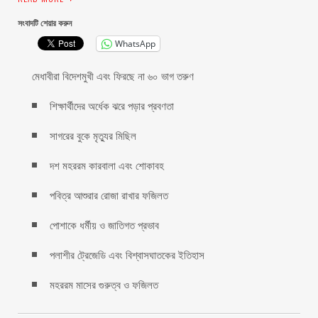
সংবাদটি শেয়ার করুন
WhatsApp
মেধাবীরা বিদেশমুখী এবং ফিরছে না ৬০ ভাগ তরুণ
শিক্ষার্থীদের অর্ধেক ঝরে পড়ার প্রবণতা
সাগরের বুকে মৃত্যুর মিছিল
দশ মহররম কারবালা এবং শোকাবহ
পবিত্র আশুরার রোজা রাখার ফজিলত
পোশাকে ধর্মীয় ও জাতিগত প্রভাব
পলাশীর ট্রেজেডি এবং বিশ্বাসঘাতকের ইতিহাস
মহররম মাসের গুরুত্ব ও ফজিলত