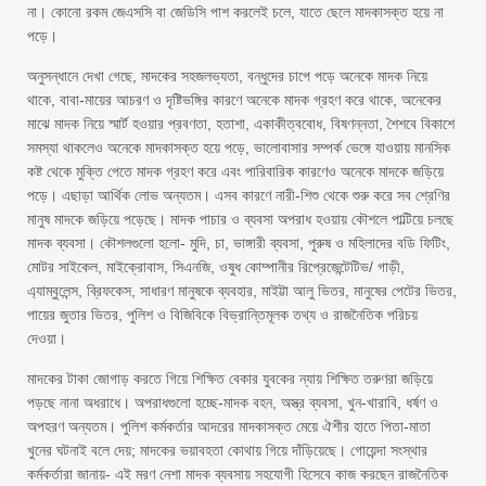
না। কোনো রকম জেএসসি বা জেডিসি পাশ করলেই চলে, যাতে ছেলে মাদকাসক্ত হয়ে না
পড়ে।
অনুসন্ধানে দেখা গেছে, মাদকের সহজলভ্যতা, বন্ধুদের চাপে পড়ে অনেকে মাদক নিয়ে
থাকে, বাবা-মায়ের আচরণ ও দৃষ্টিভঙ্গির কারণে অনেকে মাদক গ্রহণ করে থাকে, অনেকের
মাঝে মাদক নিয়ে স্মার্ট হওয়ার প্রবণতা, হতাশা, একাকীত্ববোধ, বিষণন্নতা, শৈশবে বিকাশে
সমস্যা থাকলেও অনেকে মাদকাসক্ত হয়ে পড়ে, ভালোবাসার সম্পর্ক ভেঙ্গে যাওয়ায় মানসিক
কষ্ট থেকে মুক্তি পেতে মাদক গ্রহণ করে এবং পারিবারিক কারণেও অনেকে মাদকে জড়িয়ে
পড়ে। এছাড়া আর্থিক লোভ অন্যতম। এসব কারণে নারী-শিশু থেকে শুরু করে সব শ্রেণির
মানুষ মাদকে জড়িয়ে পড়েছে। মাদক পাচার ও ব্যবসা অপরাধ হওয়ায় কৌশলে পাল্টিয়ে চলছে
মাদক ব্যবসা। কৌশলগুলো হলো- মুদি, চা, ভাঙ্গারী ব্যবসা, পুরুষ ও মহিলাদের বডি ফিটিং,
মোটর সাইকেল, মাইক্রোবাস, সিএনজি, ওষুধ কোম্পানীর রিপ্রেজেন্টেটিভ/ গাড়ী,
এ্যাম্বুলেন্স, ব্রিফকেস, সাধারণ মানুষকে ব্যবহার, মাইট্টা আলু ভিতর, মানুষের পেটের ভিতর,
পায়ের জুতার ভিতর, পুলিশ ও বিজিবিকে বিভ্রান্তিমূলক তথ্য ও রাজনৈতিক পরিচয়
দেওয়া।
মাদকের টাকা জোগাড় করতে গিয়ে শিক্ষিত বেকার যুবকের ন্যায় শিক্ষিত তরুণরা জড়িয়ে
পড়ছে নানা অধরাধে। অপরাধগুলো হচ্ছে-মাদক বহন, অস্ত্র ব্যবসা, খুন-খারাবি, ধর্ষণ ও
অপহরণ অন্যতম। পুলিশ কর্মকর্তার আদরের মাদকাসক্ত মেয়ে ঐশীর হাতে পিতা-মাতা
খুনের ঘটনাই বলে দেয়; মাদকের ভয়াবহতা কোথায় গিয়ে দাঁড়িয়েছে। গোয়েন্দা সংস্থার
কর্মকর্তারা জানায়- এই মরণ নেশা মাদক ব্যবসায় সহযোগী হিসেবে কাজ করছেন রাজনৈতিক