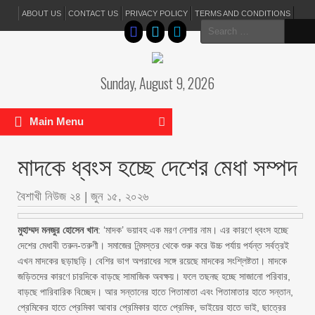
ABOUT US
CONTACT US
PRIVACY POLICY
TERMS AND CONDITIONS
Search
for:
Sunday, August 9, 2026
Main Menu
মাদকে ধ্বংস হচ্ছে দেশের মেধা সম্পদ
বৈশাখী নিউজ ২৪
|
জুন ১৫, ২০২৬
মুহাম্মদ মনজুর হোসেন খান
: ‘মাদক’ ভয়াবহ এক মরণ নেশার নাম। এর কারণে ধ্বংস হচ্ছে
দেশের মেধাবী তরুন-তরুণী। সমাজের নিন্মস্তর থেকে শুরু করে উচ্চ পর্যায় পর্যন্ত সর্বত্রই
এখন মাদকের ছড়াছড়ি। বেশির ভাগ অপরাধের সঙ্গে রয়েছে মাদকের সংশ্লিষ্টতা। মাদকে
জড়িতদের কারণে চারদিকে বাড়ছে সামাজিক অবক্ষয়। ফলে তছনছ হচ্ছে সাজানো পরিবার,
বাড়ছে পারিবারিক বিচ্ছেদ। আর সন্তানের হাতে পিতামাতা এবং পিতামাতার হাতে সন্তান,
প্রেমিকের হাতে প্রেমিকা আবার প্রেমিকার হাতে প্রেমিক, ভাইয়ের হাতে ভাই, ছাত্রের