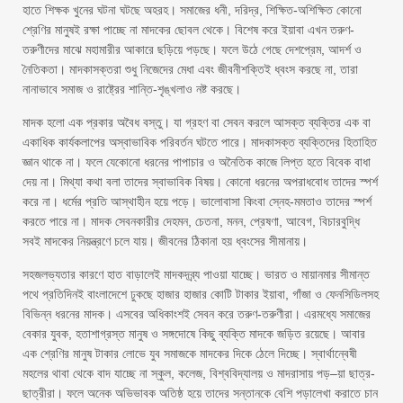
হাতে শিক্ষক খুনের ঘটনা ঘটছে অহরহ। সমাজের ধনী, দরিদ্র, শিক্ষিত-অশিক্ষিত কোনো
শ্রেণির মানুষই রক্ষা পাচ্ছে না মাদকের ছোবল থেকে। বিশেষ করে ইয়াবা এখন তরুণ-
তরুণীদের মাঝে মহামারীর আকারে ছড়িয়ে পড়ছে। ফলে উঠে গেছে দেশপ্রেম, আদর্শ ও
নৈতিকতা। মাদকাসক্তরা শুধু নিজেদের মেধা এবং জীবনীশক্তিই ধ্বংস করছে না, তারা
নানাভাবে সমাজ ও রাষ্ট্রের শান্তি-শৃঙ্খলাও নষ্ট করছে।
মাদক হলো এক প্রকার অবৈধ বস্তু। যা গ্রহণ বা সেবন করলে আসক্ত ব্যক্তির এক বা
একাধিক কার্যকলাপের অস্বাভাবিক পরিবর্তন ঘটতে পারে। মাদকাসক্ত ব্যক্তিদের হিতাহিত
জ্ঞান থাকে না। ফলে যেকোনো ধরনের পাপাচার ও অনৈতিক কাজে লিপ্ত হতে বিবেক বাধা
দেয় না। মিথ্যা কথা বলা তাদের স্বাভাবিক বিষয়। কোনো ধরনের অপরাধবোধ তাদের স্পর্শ
করে না। ধর্মের প্রতি আস্থাহীন হয়ে পড়ে। ভালোবাসা কিংবা স্নেহ-মমতাও তাদের স্পর্শ
করতে পারে না। মাদক সেবনকারীর দেহমন, চেতনা, মনন, প্রেষণা, আবেগ, বিচারবুদ্ধি
সবই মাদকের নিয়ন্ত্রণে চলে যায়। জীবনের ঠিকানা হয় ধ্বংসের সীমানায়।
সহজলভ্যতার কারণে হাত বাড়ালেই মাদকদব্র্য পাওয়া যাচ্ছে। ভারত ও মায়ানমার সীমান্ত
পথে প্রতিদিনই বাংলাদেশে ঢুকছে হাজার হাজার কোটি টাকার ইয়াবা, গাঁজা ও ফেনসিডিলসহ
বিভিন্ন ধরনের মাদক। এসবের অধিকাংশই সেবন করে তরুণ-তরুণীরা। এরমধ্যে সমাজের
বেকার যুবক, হতাশাগ্রস্ত মানুষ ও সঙ্গদোষে কিছু ব্যক্তি মাদকে জড়িত রয়েছে। আবার
এক শ্রেণির মানুষ টাকার লোভে যুব সমাজকে মাদকের দিকে ঠেলে দিচ্ছে। স্বার্থান্বেষী
মহলের থাবা থেকে বাদ যাচ্ছে না স্কুল, কলেজ, বিশ্ববিদ্যালয় ও মাদরাসায় পড়–য়া ছাত্র-
ছাত্রীরা। ফলে অনেক অভিভাবক অতিষ্ঠ হয়ে তাদের সন্তানকে বেশি পড়ালেখা করাতে চান