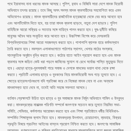
পথে ইয়াবাসহ নানা ধরনের মাদক আসছে। পুলিশ, র‌্যাব ও বিজিবি সারা দেশে মাদক বিরোধী
অভিযানে তৎপর রয়েছে। তবে কিছু অসৎ সদস্য মাদক ব্যবসায়ীদের সহযোগিতা করে এমন
অভিযোগও রয়েছে। মাদক ব্যবসায়ীদের রাজনৈতিক ছত্রচ্ছায়া থেকে বের করে আনতে হবে
এবং আলটিমেটাম দিতে হবে, হয় তারা মাদক ব্যবসা ছাড়বে, নতুবা দেশ ছাড়বে। পুলিশ
বাহিনীকে আরো সক্রিয় ও সততার সঙ্গে দায়িত্ব পালন করতে হবে। ঘুষ-দুর্নীতি কমিয়ে
মানুষের অবৈধ আয় সংকুচিত করে আনতে হবে। উচ্চশিক্ষা বিশেষ করে বেসরকারি
বিশ্ববিদ্যালয়ের শিক্ষা আরো সহজলভ্য করতে হবে। পাশাপাশি ব্যাপক হারে কর্মসংস্থান
তৈরি করতে হবে। মফস্বল এলাকাগুলোতে পাঠাগার স্থাপন, খেলার মাঠের সংস্কার,
সাংস্কৃতিক অনুষ্ঠান বৃদ্ধি করতে হবে। কঠোর হাতে আইন প্রয়োগ করতে হবে এবং মাদক
ব্যবসার সঙ্গে জড়িত কেউ ধরা পড়লে জামিনের সুযোগ না রেখে সর্বোচ্চ শাস্তি মৃত্যুদন্ড দিতে
হবে। এছাড়া ছাত্র-যুবসমাজই পারে সমাজ ও দেশকে মাদকের ভয়াল থাবা থেকে রক্ষা
করতে। প্রতিটি এলাকায় ছাত্র ও যুবকদের নিয়ে মাদকবিরোধী সংঘ গড়ে তুলতে হবে। এ
ক্ষেত্রে ছাত্রসংগঠনগুলো যদি প্রতিজ্ঞা করে যে নিজেরা মাদক নেবে না এবং অন্যকে
মাদকাসক্ত হতে দেবে না, তবেই অতি সহজে সফলতা আসবে।
বর্তমান প্রেক্ষাপটে উচিত হবে ছাত্র ও যুব সমাজকে মাদক নির্মূল অভিযানে শামিল ও উদ্বুদ্ধ
করা। মাদকদ্রব্যের মারাত্মক পরিণতি সম্পর্কে জনগণকে সচেতন করে তুলতে নিয়মিত সভা-
সমিতি, সেমিনার, কর্মশালার আয়োজন করতে হবে এবং শিক্ষা প্রতিষ্ঠানে ধর্মীয় বিধিবিধান-
সম্পর্কিত শিক্ষামূলক ক্লাস নিতে হবে। মাদকদ্রব্য উৎপাদন, চোরাচালান, ব্যবহার, বিক্রয়
প্রভৃতি বিষয়ে প্রচলিত আইনের বাস্তব প্রয়োগ নিশ্চিত করতে হবে। জনগণের সামাজিক
আন্দোলন, গণসচেতনতা ও সক্রিয় প্রতিরোধের মাধ্যমে মাদকাসক্তির মতো জঘন্য সামাজিক