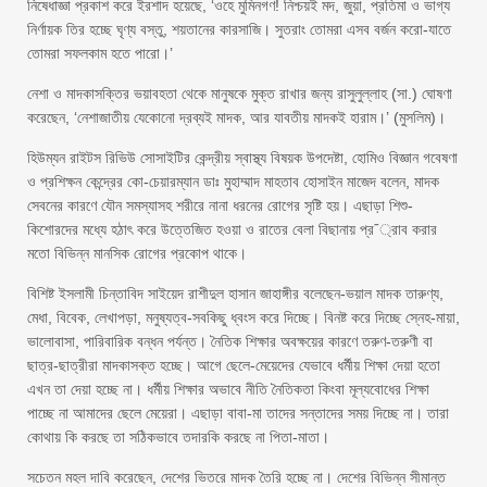
নিষেধাজ্ঞা প্রকাশ করে ইরশাদ হয়েছে, ‘ওহে মুমিনগণ! নিশ্চয়ই মদ, জুয়া, প্রতিমা ও ভাগ্য
নির্ণায়ক তির হচ্ছে ঘৃণ্য বস্তু, শয়তানের কারসাজি। সুতরাং তোমরা এসব বর্জন করো-যাতে
তোমরা সফলকাম হতে পারো।’
নেশা ও মাদকাসক্তির ভয়াবহতা থেকে মানুষকে মুক্ত রাখার জন্য রাসুলুল্লাহ (সা.) ঘোষণা
করেছেন, ‘নেশাজাতীয় যেকোনো দ্রব্যই মাদক, আর যাবতীয় মাদকই হারাম।’ (মুসলিম)।
হিউম্যন রাইটস রিভিউ সোসাইটির কেন্দ্রীয় স্বাস্থ্য বিষয়ক উপদেষ্টা, হোমিও বিজ্ঞান গবেষণা
ও প্রশিক্ষন কেন্দ্রের কো-চেয়ারম্যান ডাঃ মুহাম্মাদ মাহতাব হোসাইন মাজেদ বলেন, মাদক
সেবনের কারণে যৌন সমস্যাসহ শরীরে নানা ধরনের রোগের সৃষ্টি হয়। এছাড়া শিশু-
কিশোরদের মধ্যে হঠাৎ করে উত্তেজিত হওয়া ও রাতের বেলা বিছানায় প্র¯্রাব করার
মতো বিভিন্ন মানসিক রোগের প্রকোপ থাকে।
বিশিষ্ট ইসলামী চিন্তাবিদ সাইয়েদ রাশীদুল হাসান জাহাঙ্গীর বলেছেন-ভয়াল মাদক তারুণ্য,
মেধা, বিবেক, লেখাপড়া, মনুষ্যত্ব-সবকিছু ধ্বংস করে দিচ্ছে। বিনষ্ট করে দিচ্ছে স্নেহ-মায়া,
ভালোবাসা, পারিবারিক বন্ধন পর্যন্ত। নৈতিক শিক্ষার অবক্ষয়ের কারণে তরুণ-তরুণী বা
ছাত্র-ছাত্রীরা মাদকাসক্ত হচ্ছে। আগে ছেলে-মেয়েদের যেভাবে ধর্মীয় শিক্ষা দেয়া হতো
এখন তা দেয়া হচ্ছে না। ধর্মীয় শিক্ষার অভাবে নীতি নৈতিকতা কিংবা মূল্যবোধের শিক্ষা
পাচ্ছে না আমাদের ছেলে মেয়েরা। এছাড়া বাবা-মা তাদের সন্তাদের সময় দিচ্ছে না। তারা
কোথায় কি করছে তা সঠিকভাবে তদারকি করছে না পিতা-মাতা।
সচেতন মহল দাবি করেছেন, দেশের ভিতরে মাদক তৈরি হচ্ছে না। দেশের বিভিন্ন সীমান্ত