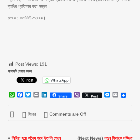
ব্যাধির প্রতিকার করা সম্ভব।
লেখক : কলামিস্ট-গবেষক।
Post Views:
191
সংবাদটি শেয়ার করুন
WhatsApp
WhatsApp
Facebook
Twitter
Print
LinkedIn
Viber
Messenger
Email
Share
Post
ফিচার
Comments are Off
«
লিবিয়া হয়ে অবৈধ পথে ইতালি গেলে
(Next News)
নতুন গিলাফে সজ্জিত