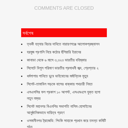
COMMENTS ARE CLOSED
সর্বশেষ
ত্বকী হত্যার বিচার দাবিতে নারায়ণগঞ্জে আলোকপ্রজ্বালন
হরমুজ প্রণালি নিয়ে কঠোর হুঁশিয়ারি ইরানের
কানাডা থেকে ৬ মাসে ৩,৩২৩ ভারতীয় বহিষ্কার
সিলেটে বিপুল পরিমাণ ভারতীয় প্রসাধনী জব্দ, গ্রেপ্তার ২
ধর্মপাশায় পানিতে ডুবে ভাইবোনের মর্মান্তিক মৃত্যু
সিলেট-তামাবিল সড়কে বাসের ধাক্কায় পথচারী নিহত
এসএসসির ফল প্রকাশ ১০ আগস্ট, এসএমএসে যুক্ত হলো
নতুন নম্বর
সিলেট মহানগর বিএনপির সভাপতি নাসিম হোসাইনের
আনুষ্ঠানিকভাবে দায়িত্ব গ্রহণ
ওসমানীনগর ট্রাজেডি: পিংকি সাহাকে প্রধান করে তদন্ত কমিটি
গঠন