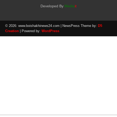
Developed By
Media
it
© 2026: www.boishakhinews24.com
| NewsPress Theme by:
D5
Creation
| Powered by:
WordPress