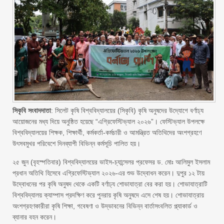
সিকৃবি সংবাদদাতা
: সিলেট কৃষি বিশ্ববিদ্যালয়ের (সিকৃবি) কৃষি অনুষদের উদ্যোগে বর্ণাঢ্য
আয়োজনের মধ্য দিয়ে অনুষ্ঠিত হয়েছে “এগ্রিফেস্টিভ্যাল ২০২৬”। ফেস্টিভ্যাল উপলক্ষে
বিশ্ববিদ্যালয়ের শিক্ষক, শিক্ষার্থী, কর্মকর্তা-কর্মচারী ও আমন্ত্রিত অতিথিদের অংশগ্রহণে
উৎসবমুখর পরিবেশে দিনব্যাপী বিভিন্ন কর্মসূচি পালিত হয়।
২৫ জুন (বৃহস্পতিবার) বিশ্ববিদ্যালয়ের ভাইস-চ্যান্সেলর প্রফেসর ড. মোঃ আলিমুল ইসলাম
প্রধান অতিথি হিসেবে এগ্রিফেস্টিভ্যাল ২০২৬-এর শুভ উদ্বোধন করেন। দুপুর ১২ টায়
উদ্বোধনের পর কৃষি অনুষদ থেকে একটি বর্ণাঢ্য শোভাযাত্রা বের করা হয়। শোভাযাত্রাটি
বিশ্ববিদ্যালয় ক্যাম্পাস প্রদক্ষিণ করে পুনরায় কৃষি অনুষদে এসে শেষ হয়। শোভাযাত্রায়
অংশগ্রহণকারীরা কৃষি শিক্ষা, গবেষণা ও উদ্ভাবনের বিভিন্ন বার্তাসংবলিত প্ল্যাকার্ড ও
ব্যানার বহন করেন।