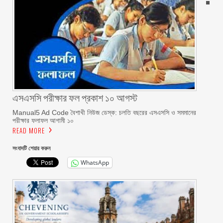
এসএসসি পরীক্ষার ফল প্রকাশ ১০ আগস্ট
Manual5 Ad Code বৈশাখী নিউজ ডেস্ক: চলতি বছরের এসএসসি ও সমমানের
পরীক্ষার ফলাফল আগামী ১০
READ MORE
সংবাদটি শেয়ার করুন
WhatsApp