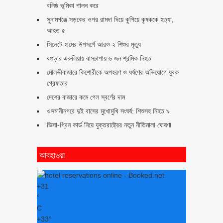
বলিষ্ঠ ভূমিকা পালন করে
সুনামগঞ্জে সড়কের ওপর রামদা দিয়ে কুপিয়ে কৃষককে হত্যা,
আহত ৫
সিলেটে হামের উপসর্গে আরও ২ শিশুর মৃত্যু
বগুড়ার এরুলিয়ায় বাসচাপায় ৬ জন শ্রমিক নিহত
মৌলভীবাজারে কিশোরীকে অপহরণ ও ধর্ষণের অভিযোগে যুবক
গ্রেফতার
দেশের বাজারে কমে গেল স্বর্ণের দাম
ওসমানীনগরে দুই বাসের মুখোমুখি সংঘর্ষ: শিশুসহ নিহত ৯
ভিসা-গ্রিন কার্ড নিয়ে যুক্তরাষ্ট্রের নতুন নীতিমালা ঘোষণা
আবহাওয়া
+
31
°
C
+
33°