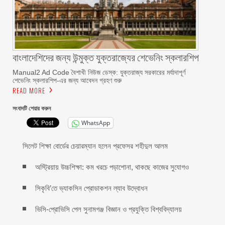
বাংলাদেশিদের জন্য উন্মুক্ত যুক্তরাজ্যের শেভেনিং স্কলারশিপ
Manual2 Ad Code বৈশাখী নিউজ ডেস্ক: যুক্তরাজ্য সরকারের মর্যাদাপূর্ণ
শেভেনিং স্কলারশিপ-এর জন্য আবেদন গ্রহণ শুরু
READ MORE
সংবাদটি শেয়ার করুন
WhatsApp
সিলেট শিক্ষা বোর্ডের চেয়ারম্যান হলেন প্রফেসর শহীদুল আলম
অস্ট্রিয়ায় উচ্চশিক্ষা: কম খরচে পড়াশোনা, থাকছে কাজের সুযোগও
সিকৃবি’তে ভ্যাকসিন প্রোডাকশন ল্যাব উদ্বোধন
ভিসি-প্রোভিসি পেল সুনামগঞ্জ বিজ্ঞান ও প্রযুক্তি বিশ্ববিদ্যালয়