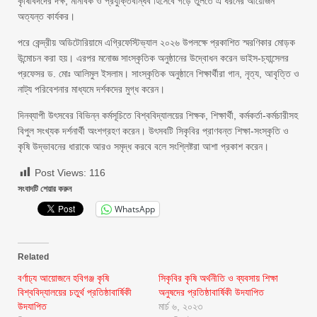
কৃষিবিদদের দক্ষ, মানবিক ও প্রযুক্তিবান্ধব হিসেবে গড়ে তুলতে এ ধরনের আয়োজন
অত্যন্ত কার্যকর।
পরে কেন্দ্রীয় অডিটোরিয়ামে এগ্রিফেস্টিভ্যাল ২০২৬ উপলক্ষে প্রকাশিত স্মরণিকার মোড়ক
উন্মোচন করা হয়। এরপর মনোজ্ঞ সাংস্কৃতিক অনুষ্ঠানের উদ্বোধন করেন ভাইস-চ্যান্সেলর
প্রফেসর ড. মোঃ আলিমুল ইসলাম। সাংস্কৃতিক অনুষ্ঠানে শিক্ষার্থীরা গান, নৃত্য, আবৃত্তি ও
নাট্য পরিবেশনার মাধ্যমে দর্শকদের মুগ্ধ করেন।
দিনব্যাপী উৎসবের বিভিন্ন কর্মসূচিতে বিশ্ববিদ্যালয়ের শিক্ষক, শিক্ষার্থী, কর্মকর্তা-কর্মচারীসহ
বিপুল সংখ্যক দর্শনার্থী অংশগ্রহণ করেন। উৎসবটি সিকৃবির প্রাণবন্ত শিক্ষা-সংস্কৃতি ও
কৃষি উদ্ভাবনের ধারাকে আরও সমৃদ্ধ করবে বলে সংশ্লিষ্টরা আশা প্রকাশ করেন।
Post Views:
116
সংবাদটি শেয়ার করুন
WhatsApp
Related
বর্ণাঢ্য আয়োজনে হবিগঞ্জ কৃষি
সিকৃবির কৃষি অর্থনীতি ও ব্যবসায় শিক্ষা
বিশ্ববিদ্যালয়ের চতুর্থ প্রতিষ্ঠাবার্ষিকী
অনুষদের প্রতিষ্ঠাবার্ষিকী উদযাপিত
উদযাপিত
মার্চ ৬, ২০২৩