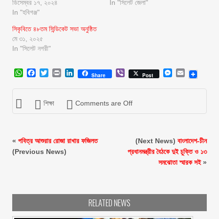
ডিসেম্বর ১৭, ২০২৪
In "সিলেট জেলা"
In "হবিগঞ্জ"
সিকৃবিতে ৪৮তম সিন্ডিকেট সভা অনুষ্ঠিত
মে ৩১, ২০২৫
In "সিলেট নগরী"
WhatsApp
Facebook
Twitter
Print
LinkedIn
Viber
Messenger
Email
Share
Post
শিক্ষা
Comments are Off
«
পবিত্র আশুরার রোজা রাখার ফজিলত
(Next News)
বাংলাদেশ-চীন
(Previous News)
প্রধানমন্ত্রীর বৈঠকে দুই চুক্তি ও ১৩
সমঝোতা স্মারক সই
»
RELATED NEWS