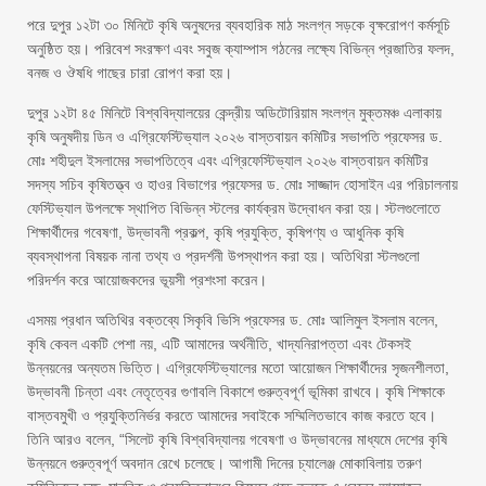
পরে দুপুর ১২টা ৩০ মিনিটে কৃষি অনুষদের ব্যবহারিক মাঠ সংলগ্ন সড়কে বৃক্ষরোপণ কর্মসূচি
অনুষ্ঠিত হয়। পরিবেশ সংরক্ষণ এবং সবুজ ক্যাম্পাস গঠনের লক্ষ্যে বিভিন্ন প্রজাতির ফলদ,
বনজ ও ঔষধি গাছের চারা রোপণ করা হয়।
দুপুর ১২টা ৪৫ মিনিটে বিশ্ববিদ্যালয়ের কেন্দ্রীয় অডিটোরিয়াম সংলগ্ন মুক্তমঞ্চ এলাকায়
কৃষি অনুষদীয় ডিন ও এগ্রিফেস্টিভ্যাল ২০২৬ বাস্তবায়ন কমিটির সভাপতি প্রফেসর ড.
মোঃ শহীদুল ইসলামের সভাপতিত্বে এবং এগ্রিফেস্টিভ্যাল ২০২৬ বাস্তবায়ন কমিটির
সদস্য সচিব কৃষিতত্ত্ব ও হাওর বিভাগের প্রফেসর ড. মোঃ সাজ্জাদ হোসাইন এর পরিচালনায়
ফেস্টিভ্যাল উপলক্ষে স্থাপিত বিভিন্ন স্টলের কার্যক্রম উদ্বোধন করা হয়। স্টলগুলোতে
শিক্ষার্থীদের গবেষণা, উদ্ভাবনী প্রকল্প, কৃষি প্রযুক্তি, কৃষিপণ্য ও আধুনিক কৃষি
ব্যবস্থাপনা বিষয়ক নানা তথ্য ও প্রদর্শনী উপস্থাপন করা হয়। অতিথিরা স্টলগুলো
পরিদর্শন করে আয়োজকদের ভূয়সী প্রশংসা করেন।
এসময় প্রধান অতিথির বক্তব্যে সিকৃবি ভিসি প্রফেসর ড. মোঃ আলিমুল ইসলাম বলেন,
কৃষি কেবল একটি পেশা নয়, এটি আমাদের অর্থনীতি, খাদ্যনিরাপত্তা এবং টেকসই
উন্নয়নের অন্যতম ভিত্তি। এগ্রিফেস্টিভ্যালের মতো আয়োজন শিক্ষার্থীদের সৃজনশীলতা,
উদ্ভাবনী চিন্তা এবং নেতৃত্বের গুণাবলি বিকাশে গুরুত্বপূর্ণ ভূমিকা রাখবে। কৃষি শিক্ষাকে
বাস্তবমুখী ও প্রযুক্তিনির্ভর করতে আমাদের সবাইকে সম্মিলিতভাবে কাজ করতে হবে।
তিনি আরও বলেন, “সিলেট কৃষি বিশ্ববিদ্যালয় গবেষণা ও উদ্ভাবনের মাধ্যমে দেশের কৃষি
উন্নয়নে গুরুত্বপূর্ণ অবদান রেখে চলেছে। আগামী দিনের চ্যালেঞ্জ মোকাবিলায় তরুণ