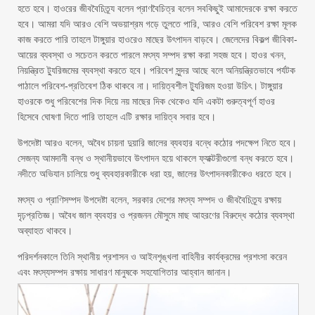
হতে হবে। হাওরের জীববৈচিত্র্য বলেন প্রাণবৈচিত্র বলেন সবকিছুই আমাদেরকে রক্ষা করতে
হবে। আমরা যদি আরও বেশি অভয়াশ্রম গড়ে তুলতে পারি, আরও বেশি পরিবেশ রক্ষা মূলক
কাজ করতে পারি তাহলে টাঙ্গুয়ার হাওরেও মাছের উৎপাদন বাড়বে। জেলেদের বিকল্প জীবিকা-
আয়ের ব্যবস্থা ও সচেতন করতে পারলে মৎস্য সম্পদ রক্ষা করা সহজ হবে। হাওর খনন,
নিয়ন্ত্রিত ট্যুরিজমের ব্যবস্থা করতে হবে। পরিবেশ সুন্দর আছে বলে অনিয়ন্ত্রিতভাবে পর্যটক
পাঠালে পরিবেশ-প্রতিবেশ ঠিক থাকবে না। দায়িত্বশীল ট্যুরিজম হওয়া উচিৎ। টাঙ্গুয়ার
হাওরকে শুধু পরিবেশের দিক দিয়ে নয় মাছের দিক থেকেও যদি একটা গুরুত্বপূর্ণ হাওর
হিসেবে ঘোষণা দিতে পারি তাহলে এটি রক্ষার দায়িত্ব সবার হবে।
উপদেষ্টা আরও বলেন, অবৈধ চায়না দুয়ারি জালের ব্যবহার বন্ধে কঠোর পদক্ষেপ নিতে হবে।
সেজন্য আমদানী বন্ধ ও স্থানীয়ভাবে উৎপাদন হয়ে থাকলে ফ্যাক্টরীগুলো বন্ধ করতে হবে।
নদীতে অভিযান চালিয়ে শুধু ব্যবহারকারীকে ধরা হয়, জালের উৎপাদনকারীকেও ধরতে হবে।
মৎস্য ও প্রাণিসম্পদ উপদেষ্টা বলেন, সরকার দেশের মৎস্য সম্পদ ও জীববৈচিত্র্য রক্ষায়
দৃঢ়প্রতিজ্ঞ। অবৈধ জাল ব্যবহার ও প্রজনন মৌসুমে মাছ আহরণের বিরুদ্ধে কঠোর ব্যবস্থা
অব্যাহত থাকবে।
পরিদর্শনকালে তিনি স্থানীয় প্রশাসন ও আইনশৃঙ্খলা বাহিনীর কার্যক্রমের প্রশংসা করেন
এবং মৎস্যসম্পদ রক্ষায় সাধারণ মানুষকে সহযোগিতার আহ্বান জানান।