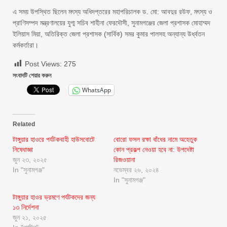
এ সময় উপস্থিত ছিলেন মৎস্য অধিদপ্তরের মহাপরিচালক ড. মো: আবদুর রউফ, মৎস্য ও
প্রাণিসম্পদ মন্ত্রণালয়ের যুগ্ম সচিব শাহীনা ফেরদৌসী, সুনামগঞ্জের জেলা প্রশাসক মোহাম্মদ
ইলিয়াস মিয়া, অতিরিক্ত জেলা প্রশাসক (সার্বিক) সমর কুমার পালসহ অন্যান্য উর্ধ্বতন
কর্মকর্তারা।
Post Views:
275
সংবাদটি শেয়ার করুন
WhatsApp
Related
টাঙ্গুয়ার হাওরে পর্যটকবাহী হাউসবোটে
বোরো ফসল রক্ষা বাঁধের নামে অহেতুক
নিষেধাজ্ঞা
কোন প্রকল্প নেওয়া হবে না: উপদেষ্টা
জুন ২৩, ২০২৫
রিজওয়ানা
In "সুনামগঞ্জ"
নভেম্বর ২৬, ২০২৪
In "সুনামগঞ্জ"
টাঙ্গুয়ার হাওর ভ্রমণে পর্যটকদের জন্য
১৩ নির্দেশনা
জুন ২১, ২০২৫