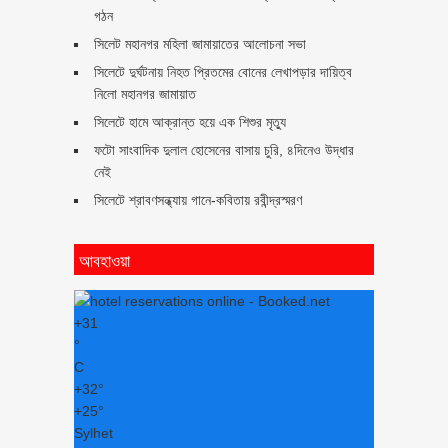
গঠন
সিলেট মহানগর মহিলা জামায়াতের আলোচনা সভা
সিলেটে দুর্ঘটনায় নিহত প্রিতমের বোনের লেখাপড়ার দায়িত্ব
নিলো মহানগর জামায়াত
সিলেটে হামে আক্রান্ত হয়ে এক শিশুর মৃত্যু
ফটো সাংবাদিক দুলাল হোসেনের বাসায় চুরি, ৪দিনেও উদ্ধার
নেই
সিলেটে শ্রাবণসন্ধ্যায় গানে-কবিতায় রবীন্দ্রস্মরণ
আবহাওয়া
+
31
°
C
+
32°
+
25°
Sylhet