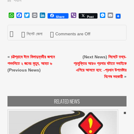
In "পর্যটন"
WhatsApp
Facebook
Twitter
Print
LinkedIn
Viber
Messenger
Email
Share
Post
সিলেট জেলা
Comments are Off
«
চট্টগ্রামে ঈদে মিলাদুন্নবীর জশনে
(Next News)
সিলেটে তথ্য-
পদদলিতে ২ জনের মৃত্যু, আহত ৬
প্রযুক্তির আরও প্রসার ঘটাতে সবাইকে
(Previous News)
এগিয়ে আসতে হবে: -প্রধান উপদেষ্টার
বিশেষ সহকারী
»
RELATED NEWS