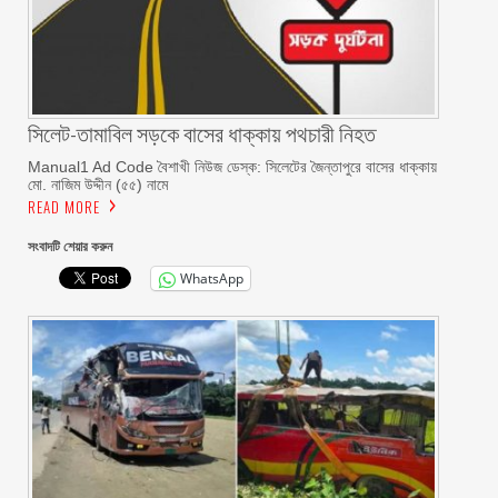
সিলেট-তামাবিল সড়কে বাসের ধাক্কায় পথচারী নিহত
Manual1 Ad Code বৈশাখী নিউজ ডেস্ক: সিলেটের জৈন্তাপুরে বাসের ধাক্কায়
মো. নাজিম উদ্দীন (৫৫) নামে
READ MORE
সংবাদটি শেয়ার করুন
WhatsApp