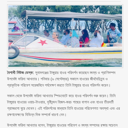
বৈশাখী নিউজ ডেস্ক:
সুনামগঞ্জের টাঙ্গুয়ার হাওর পরিদর্শন করেছেন মৎস্য ও প্রাণিসম্পদ
উপদেষ্টা ফরিদা আখতার। শনিবার (৬ সেপ্টেম্বর) সকালে হাওরের জীববৈচিত্র্য ও
প্রাকৃতিক পরিবেশ সরেজমিনে পর্যবেক্ষণ করতে তিনি টাঙ্গুয়ার হাওর পরিদর্শন করেন।
সকাল থেকে উপদেষ্টা ফরিদা আখতার স্পিডবোটে করে হাওর পরিদর্শন শুরু করেন। তিনি
টাঙ্গুয়ার হাওরের ওয়াচ-টাওয়ার, দৃষ্টিনন্দন হিজল-করচ গাছের বাগান এবং হাওর তীরবর্তী
গ্রামগুলো ঘুরে দেখেন। এই পরিদর্শনের মাধ্যমে তিনি হাওরের পরিবেশগত অবস্থা এবং এর
রক্ষণাবেক্ষণের বিভিন্ন দিক সম্পর্কে ধারণা নেন।
উপদেষ্টা ফরিদা আখতার বলেন, টাঙ্গুয়ার হাওরের পরিবেশ ও মৎস্য সম্পদের রক্ষায় সচেতন