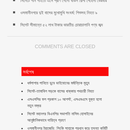
সিলেটে গান গাইতে এসে প্রাণ গেলো বাউল শিল্পী পেহেলী ভৈরবীর
ওসমানীনগরে দুই বাসের মুখোমুখি সংঘর্ষ: শিশুসহ নিহত ৯
সিলেট সীমান্তে ৫২ লাখ টাকার ভারতীয় চোরাচালানি পণ্য জব্দ
COMMENTS ARE CLOSED
সর্বশেষ
ধর্মপাশায় পানিতে ডুবে ভাইবোনের মর্মান্তিক মৃত্যু
সিলেট-তামাবিল সড়কে বাসের ধাক্কায় পথচারী নিহত
এসএসসির ফল প্রকাশ ১০ আগস্ট, এসএমএসে যুক্ত হলো
নতুন নম্বর
সিলেট মহানগর বিএনপির সভাপতি নাসিম হোসাইনের
আনুষ্ঠানিকভাবে দায়িত্ব গ্রহণ
ওসমানীনগর ট্রাজেডি: পিংকি সাহাকে প্রধান করে তদন্ত কমিটি