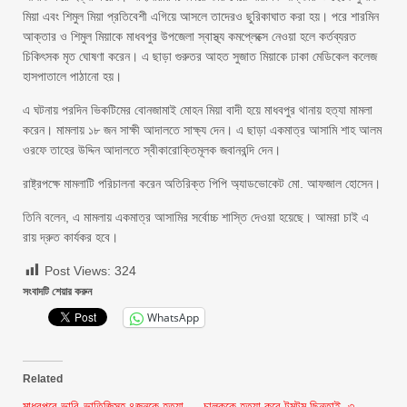
মিয়া এবং শিমুল মিয়া প্রতিবেশী এগিয়ে আসলে তাদেরও ছুরিকাঘাত করা হয়। পরে শারমিন
আক্তার ও শিমুল মিয়াকে মাধবপুর উপজেলা স্বাস্থ্য কমপ্লেক্সে নেওয়া হলে কর্তব্যরত
চিকিৎসক মৃত ঘোষণা করেন। এ ছাড়া গুরুতর আহত সুজাত মিয়াকে ঢাকা মেডিকেল কলেজ
হাসপাতালে পাঠানো হয়।
এ ঘটনায় পরদিন ভিকটিমের বোনজামাই মোহন মিয়া বাদী হয়ে মাধবপুর থানায় হত্যা মামলা
করেন। মামলায় ১৮ জন সাক্ষী আদালতে সাক্ষ্য দেন। এ ছাড়া একমাত্র আসামি শাহ আলম
ওরফে তাহের উদ্দিন আদালতে স্বীকারোক্তিমূলক জবানবন্দি দেন।
রাষ্ট্রপক্ষে মামলাটি পরিচালনা করেন অতিরিক্ত পিপি অ্যাডভোকেট মো. আফজাল হোসেন।
তিনি বলেন, এ মামলায় একমাত্র আসামির সর্বোচ্চ শাস্তি দেওয়া হয়েছে। আমরা চাই এ
রায় দ্রুত কার্যকর হবে।
Post Views:
324
সংবাদটি শেয়ার করুন
WhatsApp
Related
মাধবপুরে ভাবি-ভাতিজিসহ ৪জনকে হত্যা
চালককে হত্যা করে টমটম ছিনতাই, ৩