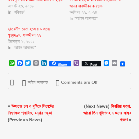
আগস্ট ২৩, ২০১৬
জনের যাবজ্জীবন কারাদন্ড
In "হবিগঞ্জ"
অক্টোবর ২২, ২০২৪
In "আইন আদালত"
ছাত্রলীগ নেতা হত্যায় ৯ জনের
মৃত্যুদণ্ড, যাবজ্জীবন ২২
ডিসেম্বর ৯, ২০২১
In "আইন আদালত"
WhatsApp
Facebook
Twitter
Print
LinkedIn
Viber
Messenger
Email
Share
Post
আইন আদালত
Comments are Off
«
উজানের ঢল ও বৃষ্টিতে সিলেটের
(Next News)
কিবরিয়া হত্যা,
নিম্নাঞ্চল প্লাবিত, বন্যার শঙ্কা
আরো তিন পুলিশসহ ৭ জনের সাক্ষ্য
(Previous News)
গ্রহণ
»