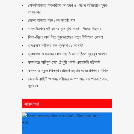
মৌলভীবাজারে কিশোরীকে অপহরণ ও ধর্ষণের অভিযোগে যুবক
গ্রেফতার
দেশের বাজারে কমে গেল স্বর্ণের দাম
ওসমানীনগরে দুই বাসের মুখোমুখি সংঘর্ষ: শিশুসহ নিহত ৮
ভিসা-গ্রিন কার্ড নিয়ে যুক্তরাষ্ট্রের নতুন নীতিমালা ঘোষণা
এসএসসি পরীক্ষার ফল প্রকাশ ১০ আগস্ট
সুনামগঞ্জে ৩ সন্তান রেখে প্রেমিকের বাড়িতে গৃহবধূর অনশন
কমলগঞ্জে হাবিবুন নেছা চৌধুরী গার্লস একাডেমি পরিদর্শন
কমলগঞ্জে স্কুল শিক্ষিকা রোজিনা হত্যার অভিযোগপত্র দাখিল
হেলমেট বাহিনী ও অস্ত্রধারীদের জনগণ আর ভয় পায়না : এড.
জুবায়ের
আবহাওয়া
+
31
°