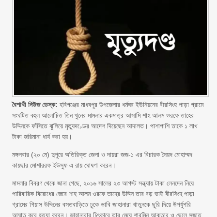
বৈশাখী নিউজ ডেস্ক:
হবিগঞ্জের মাধবপুর উপজেলার ধর্মঘর ইউনিয়নের বীরসিংহ পাড়া গ্রামে
সংঘটিত বহুল আলোচিত তিন খুনের মামলার একমাত্র আসামি শাহ আলম ওরফে তাহের
উদ্দিনকে ফাঁসিতে ঝুলিয়ে মৃত্যুদণ্ডের আদেশ দিয়েছেন আদালত। পাশাপাশি তাকে ১ লাখ
টাকা জরিমানা ধার্য করা হয়।
মঙ্গলবার (২০ মে) দুপুরে অতিরিক্ত জেলা ও দায়রা জজ-১ এর বিচারক সৈয়দ মোহাম্মদ
কায়ছার মোশাররফ ইউসুফ এ রায় ঘোষণা করেন।
মামলার বিবরণ থেকে জানা গেছে, ২০১৬ সালের ২৩ আগস্ট সন্ধ্যায় টাকা লেনদেন নিয়ে
পারিবারিক বিরোধের জেরে শাহ আলম ওরফে তাহের উদ্দিন তার বড় ভাই বীরসিংহ পাড়া
গ্রামের গিয়াস উদ্দিনের বসতবাড়িতে ঢুকে ভাবি জাহানারা খাতুনকে ছুরি দিয়ে উপর্যুপরি
আঘাত করে হত্যা করেন। জাহানারার চিৎকারে তার মেয়ে শারমিন আক্তার ও ছেলে সুজাত