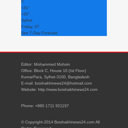
C
+
31°
+
25°
Sylhet
Friday, 07
See 7-Day Forecast
Editor: Mohammed Mohsin
Office: Block C, House 10 (Ist Floor)
KumarPara, Sylhet-3100, Bangladesh
E-mail: boishakhinews24@hotmail.com
Website: http://www.boishakhinews24.com
Phone: +880 1711 921197
© Copyright-2014 Boishakhinews24.com All