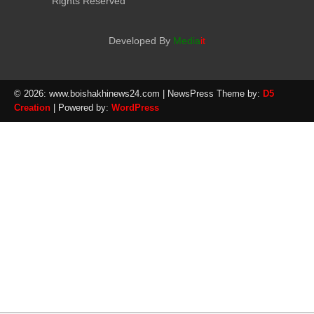
Rights Reserved
Developed By
Media
it
© 2026: www.boishakhinews24.com
| NewsPress Theme by:
D5
Creation
| Powered by:
WordPress