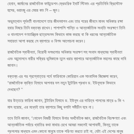
হেনান, জার্মানের রাজনৈতিক ফাউন্ডেশন ফ্রেডরিক ইবার্ট স্টিফাং এর প্রতিনিধি ক্রিস্টোফ
হুসের, গুয়াংজু এর মেয়র কাং গি – জুন।
অভ্যুত্থান পূর্ববর্তী বাংলাদেশে তার জীবনযাপন এবং তার পরের জীবনে মানব অধিকার রক্ষা
হবার বিষয়ে তিনি বক্তব্য রাখেন। পাশাপাশি শান্তি ও আন্তর্জাতিক সংহতি সংরক্ষণে তিনি
ও বাংলাদেশ গণতান্ত্রিক ছাত্রসংসদ কিভাবে কাজ করছে বা কি ধরনের আন্তর্জাতিক
সহায়তা আশা করছে সে ব্যাপারে ও বিশদ আলোচনা করেন।
রাজনৈতিক স্বাধীনতা, বিরোধী দলগুলোর অধিকার সংরক্ষণ সহ সংবাদ মাধ্যমের স্বাধীনতা
এবং আন্দোলনে নারীর সক্রিয় ভূমিকাকে তুলে ধরার ব্যাপারে আন্তর্জাতিক মহলের কাছে দাবি
জানান।
বক্তব্য এর পর প্রশ্নোত্তর পর্বে ফারিনাকে কোরিয়ান এক সাংবাদিক জিজ্ঞেসা করেন,
“রাজনৈতিক ব্যক্তি হিসাবে আপনার দল নতুন ইন্টেরিম প্রধান ড. ইউনূসকে কিভাবে
দেখছেন? ”
যার উত্তরে ফারিনা জানান, ইন্টারিম হিসাবে ড. ইউনূস এর দায়িত্ব পালনের মাত্র ৬ কি ৭
মাস হয়েছে, এর মধ্যেই তার ব্যাপারে কিছু বলাটা সমীচীন হবে না।
তবে তিনি জানান, “নোবেল বিজয়ী হিসাবে উনার অর্থনৈতিক জ্ঞান, রাজনৈতিক বিচক্ষণতা এবং
আন্তর্জাতিক পর্যায়ে খ্যাতির কথা মাথায় রেখে আমরা সকলেই আশাবাদী, কিন্তু তাকে
প্রশংসার মাধ্যমে এমন কোনো মানুষে তাকে পরিণত করতে চাই না, যেটা এই দেশের মানুষ