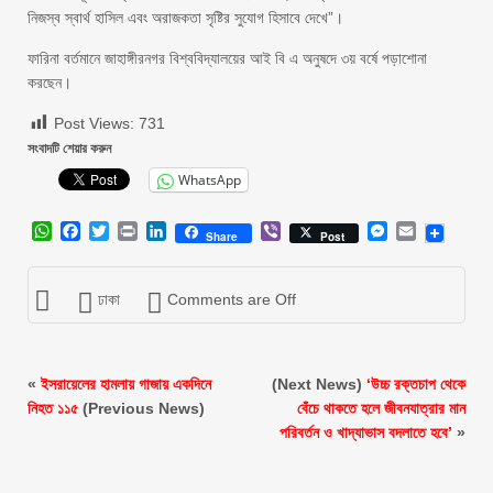
নিজস্ব স্বার্থ হাসিল এবং অরাজকতা সৃষ্টির সুযোগ হিসাবে দেখে”।
ফারিনা বর্তমানে জাহাঙ্গীরনগর বিশ্ববিদ্যালয়ের আই বি এ অনুষদে ৩য় বর্ষে পড়াশোনা
করছেন।
Post Views:
731
সংবাদটি শেয়ার করুন
WhatsApp
WhatsApp
Facebook
Twitter
Print
LinkedIn
Viber
Messenger
Email
Share
Post
ঢাকা
Comments are Off
«
ইসরায়েলের হামলায় গাজায় একদিনে
(Next News)
‘উচ্চ রক্তচাপ থেকে
নিহত ১১৫
(Previous News)
বেঁচে থাকতে হলে জীবনযাত্রার মান
পরিবর্তন ও খাদ্যাভাস বদলাতে হবে’
»