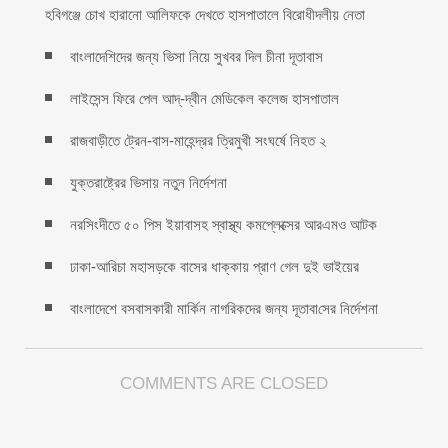
হবিগঞ্জে চোখ হারানো আলিফকে দেখতে হাসপাতালে বিরোধীদলীয় নেতা
বাংলাদেশিদের জন্য ভিসা নিয়ে সুখবর দিল চীনা দূতাবাস
লাইসেন্স ফিরে পেল আদ্-দ্বীন মেডিকেল কলেজ হাসপাতাল
রাজবাড়ীতে ট্রেন-বাস-মাহেন্দ্রর ত্রিমুখী সংঘর্ষে নিহত ২
যুক্তরাষ্ট্রের ভিসায় নতুন নির্দেশনা
নরসিংদীতে ৫০ পিস ইয়াবাসহ স্বাস্থ্য কমপ্লেক্সের আরএমও আটক
ঢাকা-আরিচা মহাসড়কে বাসের ধাক্কায় প্রাণ গেল দুই ভাইয়ের
বাংলাদেশে বসবাসকারী মা‌র্কিন নাগরিকদের জন্য দূতাবা‌সের নির্দেশনা
COMMENTS ARE CLOSED