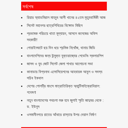
সর্বশেষ
রিয়ার অ্যাডমিরাল মাহবুব আলী খানের ৪২তম মৃত্যুবার্ষিকী আজ
সিলেট মহানগর ছাত্রশিবিরের বিক্ষোভ মিছিল
প্রভাষক পরিচয়ে খাতা মূল্যায়ন, আসলে কলেজের অফিস
সহকারী!
গোয়াইনঘাটে ছয় দিন ধরে শ্রমিক নিখোঁজ, থানায় জিডি
বাংলাদেশিদের জন্য উন্মুক্ত যুক্তরাজ্যের শেভেনিং স্কলারশিপ
জাসদ ও যুব জোট সিলেট জেলা শাখার আলোচনা সভা
কানাডায় বিশ্বনাথ এসোসিয়েশনের আহবায়ক আবুল ও সদস্য
সচিব ইকবাল
দেশের পোলট্রি মাংসে মাত্রাতিরিক্ত অ্যান্টিমাইক্রোবিয়াল:
গবেষণা
নতুন বাংলাদেশের পথচলা শুরু হবে জুলাই স্মৃতি জাদুঘর থেকে :
ড. ইউনূস
ওসমানীনগরে রাতের আঁধারে রাস্তার উপর দেয়াল নির্মাণ