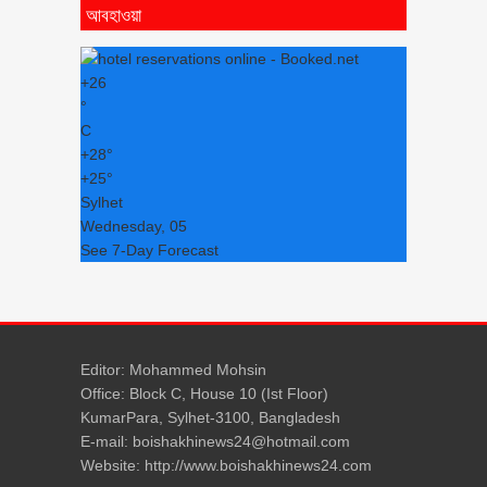
আবহাওয়া
+
26
°
C
+
28°
+
25°
Sylhet
Wednesday, 05
See 7-Day Forecast
Editor: Mohammed Mohsin
Office: Block C, House 10 (Ist Floor)
KumarPara, Sylhet-3100, Bangladesh
E-mail: boishakhinews24@hotmail.com
Website: http://www.boishakhinews24.com