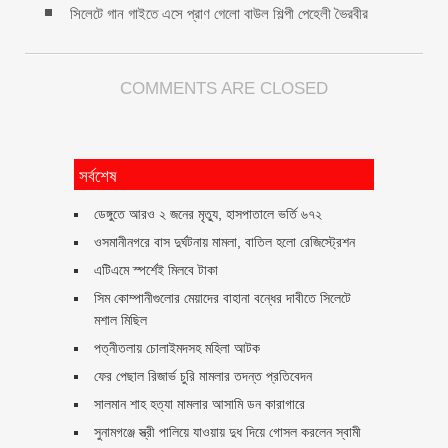
সিলেটে গান গাইতে এসে প্রাণ গেলো বাউল শিল্পী পেহেলী ভৈরবীর
COMMENTS ARE CLOSED
সর্বশেষ
ডেঙ্গুতে আরও ২ জনের মৃত্যু, হাসপাতালে ভর্তি ৬৭২
ওসমানীনগরে বাস দুর্ঘটনায় মামলা, বাতিল হলো রেজিস্ট্রেশন
এটিএমে স্পর্শেই মিলবে টাকা
সিম কোম্পানীগুলোর মেয়াদের বাহানা বন্ধের দাবীতে সিলেটে
মশাল মিছিল
পত্নীতলায় চোলাইমদসহ মহিলা আটক
ফের পেছাল রিজার্ভ চুরি মামলার তদন্ত প্রতিবেদন
সালমান শাহ হত্যা মামলার আসামি ডন কারাগারে
সুনামগঞ্জে স্ত্রী পালিয়ে যাওয়ায় দুধ দিয়ে গোসল করলেন স্বামী