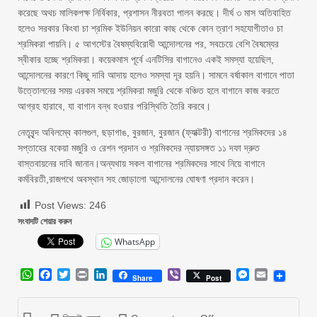
করেছে অথচ মালিকপক্ষ নির্বিকার, প্রশাসন নীরবতা পালন করছে। দীর্ঘ ৩ মাস অতিবাহিত
হলেও সরকার কিংবা চা শ্রমিক ইউনিয়ন কারো কাছ থেকে কোন ত্রাণ সহযোগীতাও চা
শ্রমিকরা পায়নি। ৫ আগস্টের বৈষম্যবিরোধী আন্দোলনের পর, সবচেয়ে বেশি বৈষম্যের
স্বীকার হচ্ছে শ্রমিকরা। কয়েকমাস পূর্বে এনটিসির বাগানেও একই সমস্যা হয়েছিল,
আন্দোলনের কারণে কিছু দাবি আদায় হলেও সমস্যা দূর হয়নি। সামনে বর্ষাকাল বাগানে পাতা
উত্তোলনের সময় এরকম সময়ে শ্রমিকরা মজুরি থেকে বঞ্চিত হলে বাগানে কাজ করতে
আগ্রহ হারাবে, যা বাগান বন্ধ হওয়ার পরিস্থিতি তৈরি করবে।
নেতৃবৃন্দ অবিলম্বে কালগুল, ছড়াগাঙ, বুরজান, বুরজান (ফ্যাক্টরী) বাগানের শ্রমিকদের ১৪
সপ্তাহের বকেয়া মজুরি ও রেশন প্রদান ও শ্রমিকদের ন্যায়সঙ্গত ১১ দফা দ্রুত
বাস্তবায়নের দাবি জানান।অন্যথায় সকল বাগানের শ্রমিকদের সাথে নিয়ে বাগানে
কর্মবিরতী,রাজপথে অবস্থান সহ জোড়ালো আন্দোলনের ঘোষণা প্রদান করেন।
Post Views:
246
সংবাদটি শেয়ার করুন
WhatsApp
WhatsApp
Facebook
Twitter
Print
LinkedIn
Viber
Messenger
Email
Share
Post