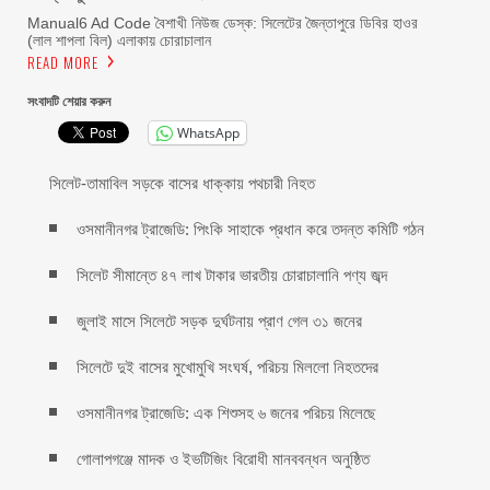
Manual6 Ad Code বৈশাখী নিউজ ডেস্ক: সিলেটের জৈন্তাপুরে ডিবির হাওর
(লাল শাপলা বিল) এলাকায় চোরাচালান
READ MORE
সংবাদটি শেয়ার করুন
WhatsApp
সিলেট-তামাবিল সড়কে বাসের ধাক্কায় পথচারী নিহত
ওসমানীনগর ট্রাজেডি: পিংকি সাহাকে প্রধান করে তদন্ত কমিটি গঠন
সিলেট সীমান্তে ৪৭ লাখ টাকার ভারতীয় চোরাচালানি পণ্য জব্দ
জুলাই মাসে সিলেটে সড়ক দুর্ঘটনায় প্রাণ গেল ৩১ জনের
সিলেটে দুই বাসের মুখোমুখি সংঘর্ষ, পরিচয় মিললো নিহতদের
ওসমানীনগর ট্রাজেডি: এক শিশুসহ ৬ জনের পরিচয় মিলেছে
গোলাপগঞ্জে মাদক ও ইভটিজিং বিরোধী মানববন্ধন অনুষ্ঠিত