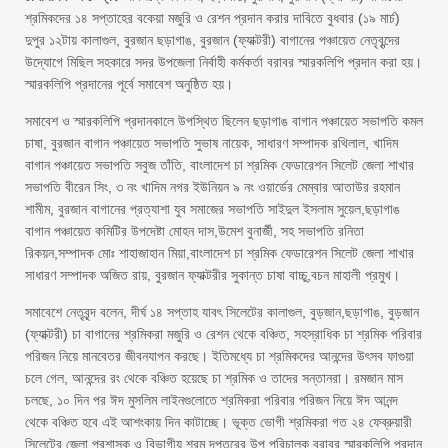
শ্রমিকদের ১৪ সপ্তাহের বকেয়া মজুরি ও রেশন প্রদান করার দাবিতে বুধবার (১৯ মার্চ)
দুপুর ১২টায় কালাগুল, বুরজান ছড়াগাঙ, বুরজান (ফ্যাক্টরী) বাগানের পঞ্চায়েত নেতৃবৃন্দের
উদ্যোগে মিছিল সহকারে সদর উপজেলা নির্বাহী কর্মকর্তা বরাবর স্মারকলিপি প্রদান করা হয়।
স্মারকলিপি প্রদানের পূর্বে সমাবেশ অনুষ্ঠিত হয়।
সমাবেশ ও স্মারকলিপি প্রদানকালে উপস্থিত ছিলেন ছড়াগাঙ বাগান পঞ্চায়েত সভাপতি কমল
চাষা, বুরজান বাগান পঞ্চায়েত সভাপতি সুভাষ নায়েক, সাধারণ সম্পাদক রথিলাল, খাদিম
বাগান পঞ্চায়েত সভাপতি সবুজ তাঁতি, বাংলাদেশ চা শ্রমিক ফেডারেশন সিলেট জেলা শাখার
সভাপতি বীরেন সিং, ৩ নং খাদিম নগর ইউনিয়ন ৯ নং ওয়ার্ডের মেম্বার আতাউর রহমান
শামীম, বুরজান বাগানের প্রত্যাশা যুব সমাজের সভাপতি সাইদুল ইসলাম সুয়েল,ছড়াগাঙ
বাগান পঞ্চায়েত কমিটির উপদেষ্টা মোহন দাস,উমেশ বুনার্জী, সহ সভাপতি রনিতা
রিকয়ন,সম্পাদক মোঃ শাহাজাহান মিয়া,বাংলাদেশ চা শ্রমিক ফেডারেশন সিলেট জেলা শাখার
সাধারণ সম্পাদক অজিত রায়, বুরজান ফ্যাক্টরীর সুকান্ত চাষা বাচ্চু,বচন মাহালী প্রমুখ।
সমাবেশে নেতৃবৃন্দ বলেন, দীর্ঘ ১৪ সপ্তাহ যাবৎ সিলেটের কালাগুল, বুড়জান,ছড়াগাঙ, বুড়জান
(ফ্যাক্টরী) চা বাগানের শ্রমিকরা মজুরি ও রেশন থেকে বঞ্চিত, সহস্রাধিক চা শ্রমিক পরিবার
পরিজন নিয়ে মানবেতর জীবনযাপন করছে। ইতিমধ্যে চা শ্রমিকদের আনন্দের উৎসব ফাগুয়া
চলে গেল, আনন্দের রং থেকে বঞ্চিত হয়েছে চা শ্রমিক ও তাদের সন্তানরা। রমজান মাস
চলছে, ১০ দিন পর ঈদ মুসলিম লাইনগুলোতে শ্রমিকরা পরিবার পরিজন নিয়ে ঈদ আনন্দ
থেকে বঞ্চিত হবে এই আশংকায় দিন কাটাচ্ছে। ভূক্ত ভোগী শ্রমিকরা গত ২৪ ফেব্রুয়ারী
সিলেটের জেলা প্রশাসক ও বিভাগীয় শ্রম দপ্তরের উপ পরিচালক বরাবর স্মারকলিপি প্রদান