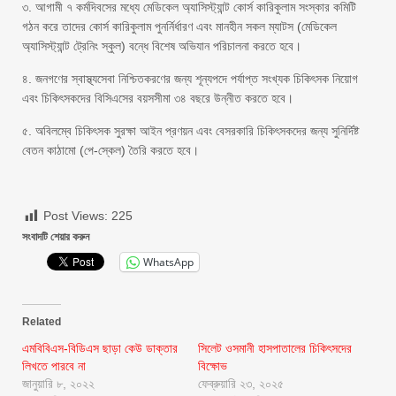
৩. আগামী ৭ কর্মদিবসের মধ্যে মেডিকেল অ্যাসিস্ট্যান্ট কোর্স কারিকুলাম সংস্কার কমিটি
গঠন করে তাদের কোর্স কারিকুলাম পুনর্নির্ধারণ এবং মানহীন সকল ম্যাটস (মেডিকেল
অ্যাসিস্ট্যান্ট ট্রেনিং স্কুল) বন্ধে বিশেষ অভিযান পরিচালনা করতে হবে।
৪. জনগণের স্বাস্থ্যসেবা নিশ্চিতকরণের জন্য শূন্যপদে পর্যাপ্ত সংখ্যক চিকিৎসক নিয়োগ
এবং চিকিৎসকদের বিসিএসের বয়সসীমা ৩৪ বছরে উন্নীত করতে হবে।
৫. অবিলম্বে চিকিৎসক সুরক্ষা আইন প্রণয়ন এবং বেসরকারি চিকিৎসকদের জন্য সুনির্দিষ্ট
বেতন কাঠামো (পে-স্কেল) তৈরি করতে হবে।
Post Views:
225
সংবাদটি শেয়ার করুন
WhatsApp
Related
এমবিবিএস-বিডিএস ছাড়া কেউ ডাক্তার
সিলেট ওসমানী হাসপাতালের চিকিৎসদের
লিখতে পারবে না
বিক্ষোভ
জানুয়ারি ৮, ২০২২
ফেব্রুয়ারি ২৩, ২০২৫