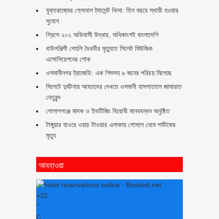
যুক্তরাজ্যের গ্লোবাল ট্যালেন্ট ভিসা: তিন বছরে স্থায়ী হওয়ার
সুযোগ
গ্রিসে ২০২ অভিবাসী উদ্ধার, অধিকাংশই বাংলাদেশি
বাউলশিল্পী পেহলি ভৈরবীর মৃত্যুতে সিলেট মিউজিক
এসোসিয়েশনের শোক
ওসমানীনগর ট্রাজেডি: এক শিশুসহ ৬ জনের পরিচয় মিলেছে
সিলেটে দুর্ঘটনায় আহতদের দেখতে ওসমানী হাসপাতালে জামায়াত
নেতৃবৃন্দ
গোলাপগঞ্জে মাদক ও ইভটিজিং বিরোধী মানববন্ধন অনুষ্ঠিত
টাঙ্গুয়ার হাওরে ওয়াচ টাওয়ার এলাকায় গোসলে নেমে পর্যটকের
মৃত্যু
আবহাওয়া
+
31
°
C