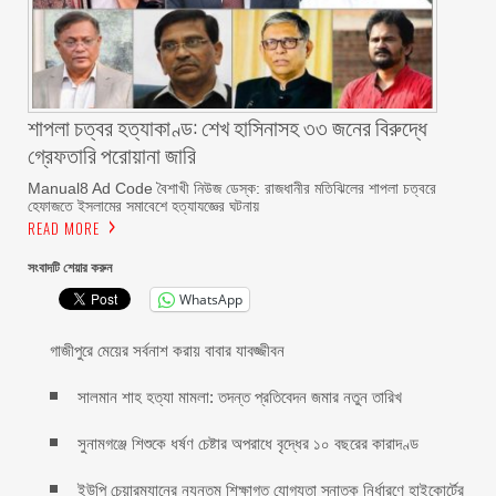
শাপলা চত্বর হত্যাকাণ্ড: শেখ হাসিনাসহ ৩৩ জনের বিরুদ্ধে
গ্রেফতারি পরোয়ানা জারি
Manual8 Ad Code বৈশাখী নিউজ ডেস্ক: রাজধানীর মতিঝিলের শাপলা চত্বরে
হেফাজতে ইসলামের সমাবেশে হত্যাযজ্ঞের ঘটনায়
READ MORE
সংবাদটি শেয়ার করুন
WhatsApp
গাজীপুরে মেয়ের সর্বনাশ করায় বাবার যাবজ্জীবন
সালমান শাহ হত্যা মামলা: তদন্ত প্রতিবেদন জমার নতুন তারিখ
সুনামগঞ্জে শিশুকে ধর্ষণ চেষ্টার অপরাধে বৃদ্ধের ১০ বছরের কারাদণ্ড
ইউপি চেয়ারম্যানের ন্যূনতম শিক্ষাগত যোগ্যতা স্নাতক নির্ধারণে হাইকোর্টের