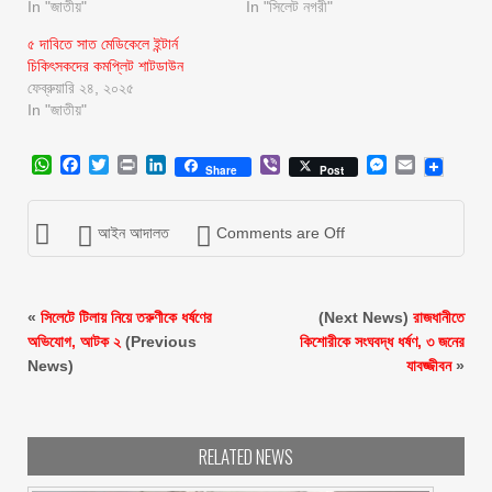
In "জাতীয়"
In "সিলেট নগরী"
৫ দাবিতে সাত মেডিকেলে ইন্টার্ন
চিকিৎসকদের কমপ্লিট শাটডাউন
ফেব্রুয়ারি ২৪, ২০২৫
In "জাতীয়"
WhatsApp
Facebook
Twitter
Print
LinkedIn
Viber
Messenger
Email
Share
Post
আইন আদালত
Comments are Off
«
সিলেটে টিলায় নিয়ে তরুণীকে ধর্ষণের
(Next News)
রাজধানীতে
অভিযোগ, আটক ২
(Previous
কিশোরীকে সংঘবদ্ধ ধর্ষণ, ৩ জনের
News)
যাবজ্জীবন
»
RELATED NEWS