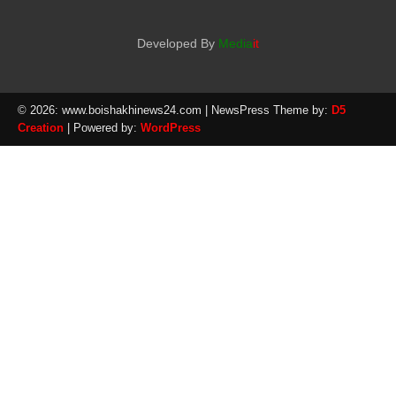
Developed By
Media
it
© 2026: www.boishakhinews24.com
| NewsPress Theme by:
D5
Creation
| Powered by:
WordPress