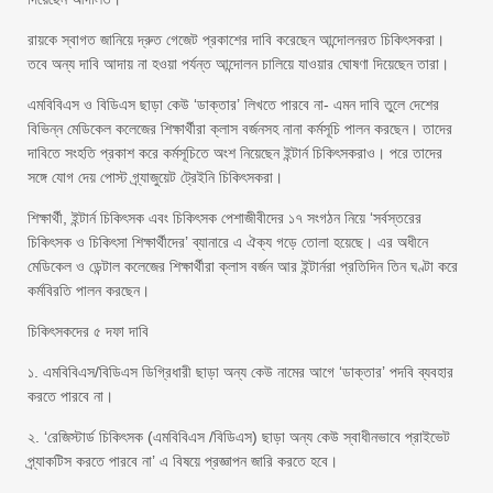
রায়কে স্বাগত জানিয়ে দ্রুত গেজেট প্রকাশের দাবি করেছেন আন্দোলনরত চিকিৎসকরা।
তবে অন্য দাবি আদায় না হওয়া পর্যন্ত আন্দোলন চালিয়ে যাওয়ার ঘোষণা দিয়েছেন তারা।
এমবিবিএস ও বিডিএস ছাড়া কেউ ‘ডাক্তার’ লিখতে পারবে না- এমন দাবি তুলে দেশের
বিভিন্ন মেডিকেল কলেজের শিক্ষার্থীরা ক্লাস বর্জনসহ নানা কর্মসূচি পালন করছেন। তাদের
দাবিতে সংহতি প্রকাশ করে কর্মসূচিতে অংশ নিয়েছেন ইন্টার্ন চিকিৎসকরাও। পরে তাদের
সঙ্গে যোগ দেয় পোস্ট গ্র্যাজুয়েট ট্রেইনি চিকিৎসকরা।
শিক্ষার্থী, ইন্টার্ন চিকিৎসক এবং চিকিৎসক পেশাজীবীদের ১৭ সংগঠন নিয়ে ‘সর্বস্তরের
চিকিৎসক ও চিকিৎসা শিক্ষার্থীদের’ ব্যানারে এ ঐক্য গড়ে তোলা হয়েছে। এর অধীনে
মেডিকেল ও ডেন্টাল কলেজের শিক্ষার্থীরা ক্লাস বর্জন আর ইন্টার্নরা প্রতিদিন তিন ঘণ্টা করে
কর্মবিরতি পালন করছেন।
চিকিৎসকদের ৫ দফা দাবি
১. এমবিবিএস/বিডিএস ডিগ্রিধারী ছাড়া অন্য কেউ নামের আগে ‘ডাক্তার’ পদবি ব্যবহার
করতে পারবে না।
২. ‘রেজিস্টার্ড চিকিৎসক (এমবিবিএস /বিডিএস) ছাড়া অন্য কেউ স্বাধীনভাবে প্রাইভেট
প্র্যাকটিস করতে পারবে না’ এ বিষয়ে প্রজ্ঞাপন জারি করতে হবে।