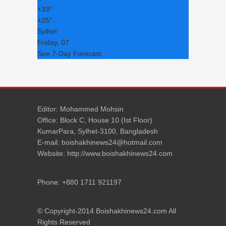
+
33°
+
25°
Sylhet
Friday, 07
See 7-Day Forecast
Editor: Mohammed Mohsin
Office: Block C, House 10 (Ist Floor)
KumarPara, Sylhet-3100, Bangladesh
E-mail: boishakhinews24@hotmail.com
Website: http://www.boishakhinews24.com
Phone: +880 1711 921197
© Copyright-2014 Boishakhinews24.com All
Rights Reserved