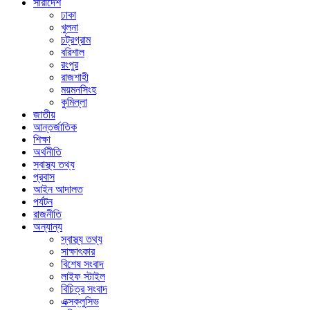
সারাদেশ
ঢাকা
খুলনা
চট্রগ্রাম
বরিশাল
রংপুর
রাজশাহী
ময়মনসিংহ
কুমিল্লা
জাতীয়
আন্তর্জাতিক
শিক্ষা
অর্থনীতি
স্বাস্থ্য তথ্য
প্রবাস
আইন আদালত
পর্যটন
রাজনীতি
অন্যান্য
স্বাস্থ্য তথ্য
সাক্ষাৎকার
বিশেষ সংবাদ
লাইফ স্টাইল
বিচিত্র সংবাদ
এক্সক্লুসিভ