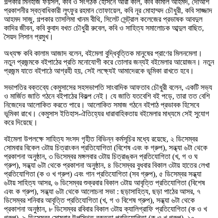
গল্পকার মিনহাজ ফয়সল, কবি ও সংগঠক হোসনে আরা কলি, কবি কামাল আহমদ, দোআঁশ
প্রকাশনীর স্বত্বাধিকারী লুৎফুর রহমান তোফায়েল, কবি নূর মোহাম্মদ চৌধুরী, কবি সাজ্জাদ
আহমদ সাজু, গল্পকার তাসলিমা খানম বীথি, সিলেট সেন্ট্রাল কলেজের প্রভাষক আবদুল
কাদির জীবন, কবি কুবাদ বখত চৌধুরী রুবেল, কবি ও সাহিত্য সমালোচক আব্দুল বাছিত,
সৈয়দ লিসান প্রমুখ।
অধ্যক্ষ কবি কালাম আজাদ বলেন, বইমেলা বুদ্ধিবৃত্তিক মানুষের প্রাণের মিলনমেলা।
নতুন প্রজন্মকে বইপাঠের প্রতি মনোযোগী করে তোলার জন্যই বইমেলার আয়োজন। নতুন
প্রজন্ম যাতে বইপাঠে আগ্রহী হয়, সেই লক্ষ্যেই আমাদেরকে ভূমিকা রাখতে হবে।
সভাপতির বক্তব্যে কেমুসাসের সহসভাপতি সাংবাদিক আফতাব চৌধুরী বলেন, একটি সভ্য
ও মার্জিত জাতি গঠনে বইপাঠের বিকল্প নেই। যে জাতি যতবেশি বই পড়ে, তারা তত বেশি
নিজেদের আলোকিত করতে পারে। আলোকিত সমাজ গঠনে বইপাঠ প্রভাবক হিসেবে
ভূমিকা রাখে। কেমুসাস ইতিহাস-ঐতিহ্যের ধারাবাহিকতায় বইমেলার মাধ্যমে সেই সুযোগ
করে দিয়েছে।
বইমেলা উপলক্ষে সাহিত্য সংসদ গৃহীত বিভিন্ন কর্মসূচির মধ্যে রয়েছে, ২ ডিসেম্বর
সোমবার বিকেল ৩টায় চিত্রাংকন প্রতিযোগিতা (বিশেষ এবং ক গ্রুপ), সন্ধ্যা ৬টা থেকে
প্রকাশনা অনুষ্ঠান, ৩ ডিসেম্বর মঙ্গলবার ৩টায় চিত্রাঙ্কন প্রতিযোগিতা (খ, গ ও ঘ
গ্রুপ), সন্ধ্যা ৬টা থেকে প্রকাশনা অনুষ্ঠান, ৪ ডিসেম্বর বুধবার বিকাল ৩টায় হাতের লেখা
প্রতিযোগিতা (ক ও খ গ্রুপ) এবং গান প্রতিযোগিতা (সব গ্রুপ), ৫ ডিসেম্বর সন্ধ্যা
৬টায় সাহিত্য আসর, ৬ ডিসেম্বর শুক্রবার বিকাল ৩টায় আবৃত্তি প্রতিযোগিতা (বিশেষ
এবং ক গ্রুপ), সন্ধ্যা ৬টা থেকে আলোচনা সভা : ছড়াসাহিত্য, ছড়া পাঠের আসর, ৭
ডিসেম্বর শনিবার আবৃত্তি প্রতিযোগিতা (খ, গ ও বিশেষ গ্রুপ), সন্ধ্যা ৬টা থেকে
প্রকাশনা অনুষ্ঠান, ৮ ডিসেম্বর রবিবার বিকাল ৩টায় ক্যালিগ্রাফি প্রতিযোগিতা (ক ও খ
গ্রুপ), ৯ ডিসেম্বর সোমবার উপস্থিত বক্তৃতা প্রতিযোগিতা (ক ও খ গ্রুপ), ১০