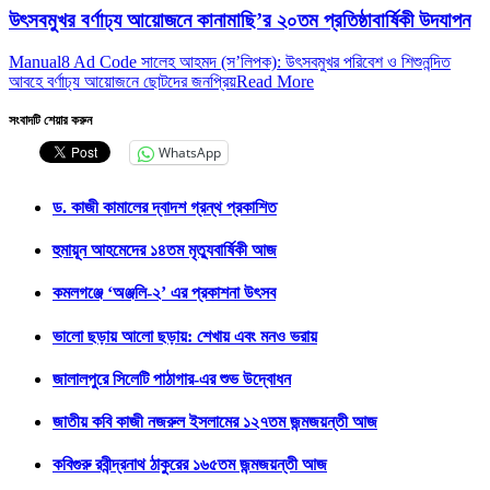
উৎসবমুখর বর্ণাঢ্য আয়োজনে কানামাছি’র ২০তম প্রতিষ্ঠাবার্ষিকী উদযাপন
Manual8 Ad Code সালেহ আহমদ (স’লিপক): উৎসবমুখর পরিবেশ ও শিশুনন্দিত
আবহে বর্ণাঢ্য আয়োজনে ছোটদের জনপ্রিয়
Read More
সংবাদটি শেয়ার করুন
WhatsApp
ড. কাজী কামালের দ্বাদশ গ্রন্থ প্রকাশিত
হুমায়ূন আহমেদের ১৪তম মৃত্যুবার্ষিকী আজ
কমলগঞ্জে ‘অঞ্জলি-২’ এর প্রকাশনা উৎসব
ভালো ছড়ায় আলো ছড়ায়: শেখায় এবং মনও ভরায়
জালালপুরে সিলেটি পাঠাগার-এর শুভ উদ্বোধন
জাতীয় কবি কাজী নজরুল ইসলামের ১২৭তম জন্মজয়ন্তী আজ
কবিগুরু রবীন্দ্রনাথ ঠাকুরের ১৬৫তম জন্মজয়ন্তী আজ