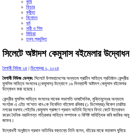
কৃষি
ফিচার
ক্রীড়া
বিনোদন
ধর্ম
নারী ও শিশু
মিডিয়া
তথ্য প্রযুক্তি
সিলেটে অষ্টাদশ কেমুসাস বইমেলার উদ্বোধন
বৈশাখী নিউজ ২৪
|
ডিসেম্বর ২, ২০২৪
বৈশাখী নিউজ ডেস্ক:
সিলেটে উপমহাদেশের অন্যতম প্রাচীন সাহিত্য প্রতিষ্ঠান কেন্দ্রীয়
মুসলিম সাহিত্য সংসদের (কেমুসাস) উদ্যোগে ১৬ দিনব্যাপী অষ্টাদশ কেমুসাস বইমেলার
উদ্বোধন করা হয়েছে।
কেন্দ্রীয় মুসলিম সাহিত্য সংসদের সাবেক সভাপতি ভাষাসৈনিক, মুক্তিযুদ্ধের অন্যতম
সংগঠক এ এইচ সা’দাত খান-কে নিবেদিত বইমেলা রবিবার (১ ডিসেম্বর) বিকেল চারটায়
নগরের দরগাহ গেইটের কেমুসাস প্রাঙ্গণে প্রধান অতিথি হিসেবে ফিতা কেটে উদ্বোধন
করেন দৈনিক নয়াদিগন্ত পত্রিকার সাহিত্য সম্পাদক ও বিশিষ্ট সাহিত্যিক কবি জাকির আবু
জাফর।
উদ্বোধনী অনুষ্ঠানে প্রধান অতিথির বক্তব্যে তিনি বলেন, বইয়ের মাঝে মহাকাল ঘুমিয়ে