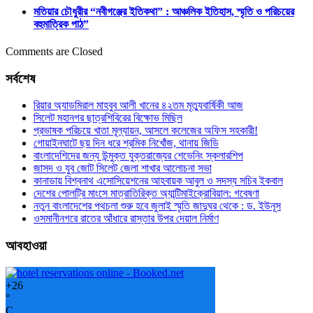
মতিয়ার চৌধুরীর “নবীগঞ্জের ইতিকথা” : আঞ্চলিক ইতিহাস, স্মৃতি ও পরিচয়ের
বহুমাত্রিক পাঠ”
Comments are Closed
সর্বশেষ
রিয়ার অ্যাডমিরাল মাহবুব আলী খানের ৪২তম মৃত্যুবার্ষিকী আজ
সিলেট মহানগর ছাত্রশিবিরের বিক্ষোভ মিছিল
প্রভাষক পরিচয়ে খাতা মূল্যায়ন, আসলে কলেজের অফিস সহকারী!
গোয়াইনঘাটে ছয় দিন ধরে শ্রমিক নিখোঁজ, থানায় জিডি
বাংলাদেশিদের জন্য উন্মুক্ত যুক্তরাজ্যের শেভেনিং স্কলারশিপ
জাসদ ও যুব জোট সিলেট জেলা শাখার আলোচনা সভা
কানাডায় বিশ্বনাথ এসোসিয়েশনের আহবায়ক আবুল ও সদস্য সচিব ইকবাল
দেশের পোলট্রি মাংসে মাত্রাতিরিক্ত অ্যান্টিমাইক্রোবিয়াল: গবেষণা
নতুন বাংলাদেশের পথচলা শুরু হবে জুলাই স্মৃতি জাদুঘর থেকে : ড. ইউনূস
ওসমানীনগরে রাতের আঁধারে রাস্তার উপর দেয়াল নির্মাণ
আবহাওয়া
+
26
°
C