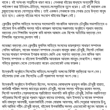
থাকে। বই অসংখ্য শতাব্দীকে ধারণ করে। লেখকরা বইয়ের মাধ্যমে অন্তর্দৃষ্টি দিয়ে
পর্যবেক্ষণ করা ইতিহাস-ঐতিহ্য, সভ্যতা-সংস্কৃতিকে তুলে ধরেন। এই বই মহাকাল এবং
মন্ষ্যুত্বের মধ্যে যোগসূত্র ঘটায়। তাই একজন লেখককে তার লেখার চেয়ে উন্নত মানুষ
হতে হবে। এজন্য বইয়ের সাথে সংযোগ ঘটানোর বিকল্প নেই।
কেন্দ্রীয় মুসলিম সাহিত্য সংসদের সহসভাপতি সাংবাদিক আফতাব চৌধুরীর সভাপতিত্বে ও
বইমেলা উপ-কমিটির সদস্য সচিব কামরুল আলমের সঞ্চালনায় অনুষ্ঠানে প্রধান বক্তার
বক্তব্য দেন শিক্ষাবিদ অধ্যক্ষ কবি কালাম আজাদ এবং বিশেষ অতিথির বক্তব্য দেন
শিক্ষাবিদ প্রফেসর নন্দলাল শর্মা।
শুভেচ্ছা বক্তব্য দেন কেন্দ্রীয় মুসলিম সাহিত্য সংসদের ভারপ্রাপ্ত সাধারণ সম্পাদক
সেলিম আউয়াল, সাবেক সাধারণ সম্পাদক দেওয়ান মাহমুদ রাজা চৌধুরী, সিলেট লেখিকা
সংঘের সাধারণ সম্পাদক ইশরাক জাহান জেলি এবং স্বাগত বক্তব্য দেন মাসিক আল
ইসলাহ সম্পাদক ও বইমেলা উপকমিটির আহবায়ক আহমদ মাহবুব ফেরদৌস। শুরুতে
পবিত্র কুরআন থেকে তেলাওয়াত করেন এডভোকেট ওমর ফারুক।
উদ্বোধনী অনুষ্ঠানে সিলেটের সাহিত্য-সংস্কৃতি অঙ্গনের বিশিষ্ট ব্যক্তিরা অংশ নেন।
বইমেলায় ঢাকা এবং সিলেটের ২৩টি প্রকাশনা সংস্থা অংশ নেয়।
উদ্বোধনী অনুষ্ঠানে উপস্থিত ছিলেন, সংসদের কোষাধ্যক্ষ ছয়ফুল করিম চৌধুরী হায়াত,
কার্যকরী পরিষদ সদস্য জাহেদুর রহমান চৌধুরী, সাবেক সদস্য শফিকুর রহমান সদস্য,
সিলেট অনলাইন প্রেসক্লাবের প্রতিষ্ঠাতা সভাপতি কবি মুহিত চৌধুরী, দৈনিক নয়াদিগন্ত
পত্রিকার সিলেট ব্যুরো প্রধান আব্দুল কাদের তাপাদার, আল ইসলাহ’র সাবেক সম্পাদক
কবি নাজমুল আনসারী, ভ্রমণকাহিনী লেখক মোয়াজ আফসার, কবি সেনুয়ারা আক্তার চিনু,
কবি আমিনা শহীদ চৌধুরী মান্না, বইমেলা উপকমিটির সদস্য এডভোকেট জুনেদ আহমদ ও