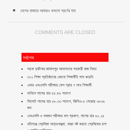
দেশের বাজারে আবারও কমলো স্বর্ণের দাম
COMMENTS ARE CLOSED
সর্বশেষ
সড়ক দুর্ঘটনায় জামালপুর আদালতের সহকারী জজ নিহত
৩১২ শিক্ষা প্রতিষ্ঠানের কোনো শিক্ষার্থীই পাস করেনি
এবার এসএসসি পরীক্ষায় ফেল প্রায় ৭ লাখ শিক্ষার্থী
দাখিলে পাসের হার ৫৫.৪৯ শতাংশ
সিলেটে পাসের হার ৫৮.৩৩ শতাংশ, জিপিএ-৫ পেয়েছে ৩৮৩৬
জন
এসএসসি ও সমমান পরীক্ষার ফল প্রকাশ, পাশের হার ৬২.২৫
হবিগঞ্জে প্রেমিকা অন্তঃসত্ত্বা, বাচ্চা নষ্ট করতে প্রেমিকের চাপ