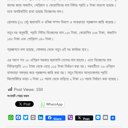
মাসের জন্য অকটেন, পেট্রোল ও কেরোসিনের দাম লিটার প্রতি ৫ টাকা বাড়ানা হয়েছে।
তবে অপরিবর্তিত রাখা হয়েছে ডিজেলের দাম।
রোববার (৩১ মে) জ্বালানি ও খনিজ সম্পদ বিভাগ এ সংক্রান্ত প্রজ্ঞাপন জারি করেছে।
নতুন দর অনুযায়ী, প্রতি লিটার ডিজেলের দাম ১১৫ টাকা, কেরোসিন ১৩৫ টাকা, অকটেন
১৪৫ টাকা এবং পেট্রোল ১৪০ টাকা।
প্রজ্ঞাপনে বলা হয়েছে, সোমবার থেকে নতুন এই দর কার্যকর হবে।
এর আগে গত ১৮ এপ্রিল সরকার জ্বালানি তেলের দাম বাড়ায়। এতে ডিজেলের দাম
লিটারপ্রতি ১০০ টাকা থেকে বেড়ে ১১৫ টাকা নির্ধারণ করা হয়। পরবর্তীতে ২৩ এপ্রিল
বাসভাড়া সমন্বয় করে প্রজ্ঞাপন জারি করা হয়। নতুন হিসেবে আন্তজেলায় প্রতি
কিলোমিটার ভাড়া ২ টাকা ১২ পয়সা থেকে বাড়িয়ে ২ টাকা ২৩ পয়সা নির্ধারণ করা হয়েছে।
Post Views:
150
সংবাদটি শেয়ার করুন
WhatsApp
WhatsApp
Facebook
Twitter
Print
LinkedIn
Viber
Messenger
Email
Share
Post