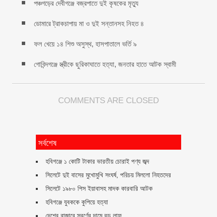
পঞ্চগড়ের দেবীগঞ্জে বজ্রপাতে দুই কৃষকের মৃত্যু
ডোমারে ট্রাকচাপায় মা ও দুই সন্তানসহ নিহত ৪
ফল খেয়ে ১৪ শিশু অসুস্থ, হাসপাতালে ভর্তি ৯
গোবিন্দগঞ্জে স্ত্রীকে ছুরিকাঘাতে হত্যা, জনতার হাতে আটক স্বামী
COMMENTS ARE CLOSED
সর্বশেষ
হবিগঞ্জে ১ কোটি টাকার ভারতীয় চোরাই পণ্য জব্দ
সিলেটে দুই বাসের মুখোমুখি সংঘর্ষ, পরিচয় মিললো নিহতদের
সিলেটে ১৯৮০ পিস ইয়াবাসহ মাদক কারবারি আটক
হবিগঞ্জে যুবককে কুপিয়ে হত্যা
দেশের বাজারে স্বর্ণের দামে বড় লাফ