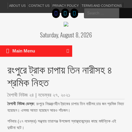
ABOUT US
CONTACT US
PRIVACY POLICY
TERMS AND CONDITIONS
Search
for:
Saturday, August 8, 2026
Main Menu
রংপুরে ট্রাক চাপায় তিন নারীসহ ৪
শ্রমিক নিহত
বৈশাখী নিউজ ২৪
|
নভেম্বর ২৭, ২০২১
বৈশাখী নিউজ ডেস্ক:
রংপুরে নিয়ন্ত্রণহীন ট্রাকের চাপায় তিন নারীসহ চার জন শ্রমিক নিহত
হয়েছেন। এসময় আহত হয়েছেন আরও পাঁচজন।
শনিবার (২৭ নভেম্বর) সন্ধ্যায় তারাগঞ্জ উপজেলা স্বাস্থ্যকেন্দ্রের কাছে মর্মান্তিক এই
দুর্ঘটনা ঘটে।