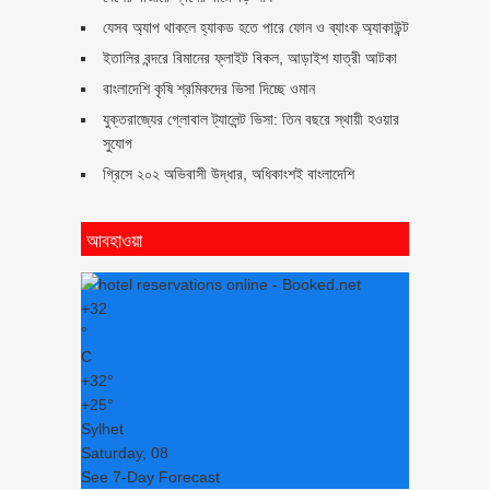
যেসব অ্যাপ থাকলে হ্যাকড হতে পারে ফোন ও ব্যাংক অ্যাকাউন্ট
ইতালির বন্দরে বিমানের ফ্লাইট বিকল, আড়াইশ যাত্রী আটকা
বাংলাদেশি কৃষি শ্রমিকদের ভিসা দিচ্ছে ওমান
যুক্তরাজ্যের গ্লোবাল ট্যালেন্ট ভিসা: তিন বছরে স্থায়ী হওয়ার
সুযোগ
গ্রিসে ২০২ অভিবাসী উদ্ধার, অধিকাংশই বাংলাদেশি
আবহাওয়া
+
32
°
C
+
32°
+
25°
Sylhet
Saturday, 08
See 7-Day Forecast