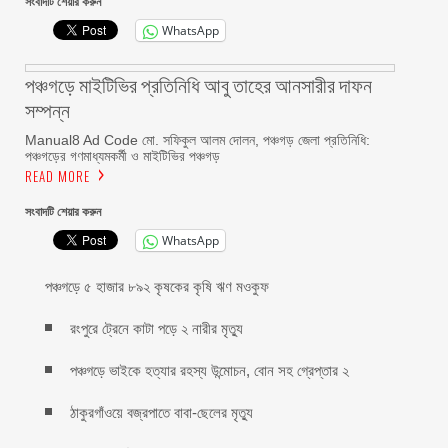
সংবাদটি শেয়ার করুন
WhatsApp
পঞ্চগড়ে মাইটিভির প্রতিনিধি আবু তাহের আনসারীর দাফন
সম্পন্ন
Manual8 Ad Code মো. সফিকুল আলম দোলন, পঞ্চগড় জেলা প্রতিনিধি:
পঞ্চগড়ের গণমাধ্যমকর্মী ও মাইটিভির পঞ্চগড়
READ MORE
সংবাদটি শেয়ার করুন
WhatsApp
পঞ্চগড়ে ৫ হাজার ৮৯২ কৃষকের কৃষি ঋণ মওকুফ
রংপুরে ট্রেনে কাটা পড়ে ২ নারীর মৃত্যু
পঞ্চগড়ে ভাইকে হত্যার রহস্য উন্মোচন, বোন সহ গ্রেপ্তার ২
ঠাকুরগাঁওয়ে বজ্রপাতে বাবা-ছেলের মৃত্যু