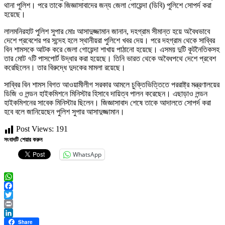
থানা পুলিশ। পরে তাকে জিজ্ঞাসাবাদের জন্য জেলা গোয়েন্দা (ডিবি) পুলিশে সোপর্দ করা
হয়েছে।
লালমনিরহাট পুলিশ সুপার মোঃ আসাদুজ্জামান জানান, দহগ্রাম সীমান্ত হয়ে অবৈধভাবে
দেশে প্রবেশের পর সন্দেহ হলে স্থানীয়রা পুলিশে খবর দেয়। পরে দহগ্রাম থেকে সাব্বির
বিন শামসকে আটক করে জেলা গোয়েন্দা শাখায় পাঠানো হয়েছে। এসময় দুটি কূটনৈতিকসহ
তার মোট ৭টি পাসপোর্ট উদ্ধার করা হয়েছে। তিনি ভারত থেকে অবৈধপথে দেশে প্রবেশ
করেছিলেন। তার বিরুদ্ধে দুদকের মামলা রয়েছে।
সাব্বির বিন শামস বিগত আওয়ামীলীগ সরকার আমলে চুক্তিভিত্তিতে পররাষ্ট্র মন্ত্রণালয়ের
ডিজি ও লন্ডন হাইকমিশনে মিনিস্টার হিসাবে দায়িত্ব পালন করেছেন। এছাড়াও লন্ডন
হাইকমিশনের সাবেক মিনিস্টার ছিলেন। জিজ্ঞাসাবাদ শেষে তাকে আদালতে সোপর্দ করা
হবে বলে জানিয়েছেন পুলিশ সুপার আসাদুজ্জামান।
Post Views:
191
সংবাদটি শেয়ার করুন
WhatsApp
WhatsApp
Facebook
Twitter
Print
LinkedIn
Share