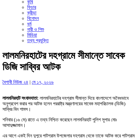
কৃষি
ফিচার
ক্রীড়া
বিনোদন
ধর্ম
নারী ও শিশু
মিডিয়া
তথ্য প্রযুক্তি
লালমনিরহাটের দহগ্রামে সীমান্তে সাবেক
ডিজি সাব্বির আটক
বৈশাখী নিউজ ২৪
|
মে ১৭, ২০২৬
লালমনিরহাট সংবাদদাতা
: লালমনিরহাটের দহগ্রাম সীমান্ত দিয়ে বাংলাদেশে অবৈধভাবে
অনুপ্রবেশ করার পর আটক হলেন পররাষ্ট্র মন্ত্রণালয়ের সাবেক মহাপরিচালক (ডিজি)
সাব্বির বিন শামস।
শনিবার (১৬ মে) রাতে এ তথ্য নিশ্চিত করেছেন লালমনিরহাট পুলিশ সুপার মোঃ
আসাদুজ্জামান।
এর আগে একই দিন দুপুরে পাটগ্রাম উপজেলার দহগ্রাম থেকে তাকে আটক করে পাটগ্রাম