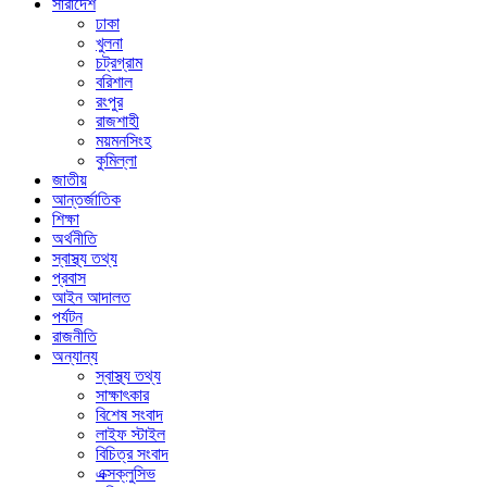
সারাদেশ
ঢাকা
খুলনা
চট্রগ্রাম
বরিশাল
রংপুর
রাজশাহী
ময়মনসিংহ
কুমিল্লা
জাতীয়
আন্তর্জাতিক
শিক্ষা
অর্থনীতি
স্বাস্থ্য তথ্য
প্রবাস
আইন আদালত
পর্যটন
রাজনীতি
অন্যান্য
স্বাস্থ্য তথ্য
সাক্ষাৎকার
বিশেষ সংবাদ
লাইফ স্টাইল
বিচিত্র সংবাদ
এক্সক্লুসিভ