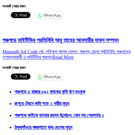
সংবাদটি শেয়ার করুন
WhatsApp
পঞ্চগড়ে মাইটিভির প্রতিনিধি আবু তাহের আনসারীর দাফন সম্পন্ন
Manual6 Ad Code মো. সফিকুল আলম দোলন, পঞ্চগড় জেলা প্রতিনিধি: পঞ্চগড়ের
গণমাধ্যমকর্মী ও মাইটিভির পঞ্চগড়
Read More
সংবাদটি শেয়ার করুন
WhatsApp
পঞ্চগড়ে ৫ হাজার ৮৯২ কৃষকের কৃষি ঋণ মওকুফ
রংপুরে ট্রেনে কাটা পড়ে ২ নারীর মৃত্যু
পঞ্চগড়ে ভাইকে হত্যার রহস্য উন্মোচন, বোন সহ গ্রেপ্তার ২
ঠাকুরগাঁওয়ে বজ্রপাতে বাবা-ছেলের মৃত্যু