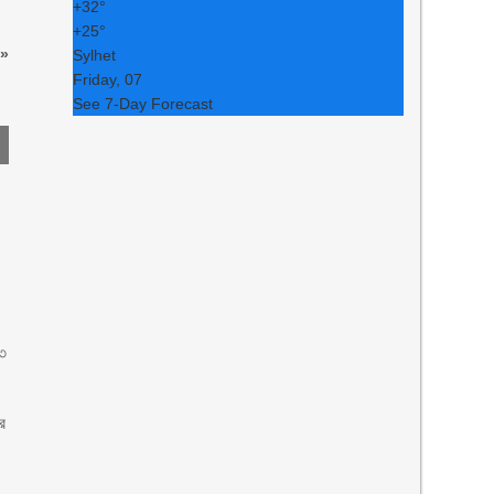
+
32°
+
25°
»
Sylhet
Friday, 07
See 7-Day Forecast
 ৩
পর