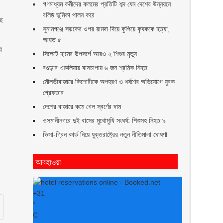
গণমাধ্যম কর্মীদের কলমের প্রতিটি শব্দ যেন দেশের উন্নয়নে
বলিষ্ঠ ভূমিকা পালন করে
ছে
সুনামগঞ্জে সড়কের ওপর রামদা দিয়ে কুপিয়ে কৃষককে হত্যা,
আহত ৫
টা
সিলেটে হামের উপসর্গে আরও ২ শিশুর মৃত্যু
বগুড়ার এরুলিয়ায় বাসচাপায় ৬ জন শ্রমিক নিহত
মৌলভীবাজারে কিশোরীকে অপহরণ ও ধর্ষণের অভিযোগে যুবক
গ্রেফতার
দেশের বাজারে কমে গেল স্বর্ণের দাম
ওসমানীনগরে দুই বাসের মুখোমুখি সংঘর্ষ: শিশুসহ নিহত ৯
ভিসা-গ্রিন কার্ড নিয়ে যুক্তরাষ্ট্রের নতুন নীতিমালা ঘোষণা
আবহাওয়া
+
31
°
C