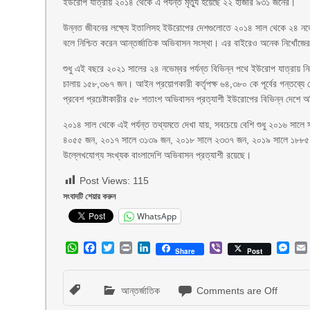
ইউরোপ যাত্রায় ২০১৪ থেকে এ পর্যন্ত মৃত্যু হয়েছে ২২ হাজার ৯৩১ জনের।
উন্নত জীবনের লক্ষ্যে ইতালিসহ ইউরোপের দেশগুলোতে ২০১৪ সাল থেকে ২৪ নভেম্ব
বলে নিশ্চিত করেন আন্তর্জাতিক অভিবাসন সংস্থা। এর বাইরেও অনেক নিখোঁজের 
শুধু এই বছরে ২০২১ সালের ২৪ নভেম্বর পর্যন্ত বিভিন্ন পথে ইউরোপ যাত্রায় নি
চালায় ১৫৮,৩৬৭ জন। আইন প্রয়োগকারী কর্তৃপক্ষ ৬৪,৩৮০ কে পূর্বের গন্তব্য
প্রবেশ প্রচেষ্টাকারীর ৫৮ শতাংশ অভিবাসন প্রত্যাশী ইউরোপের বিভিন্ন দেশে অন
২০১৪ সাল থেকে এই পর্যন্ত তথ্যমতে দেখা যায়, সবচেয়ে বেশি শুধু ২০১৬ সা
৪০৫৫ জন, ২০১৭ সালে ৩১৩৯ জন, ২০১৮ সালে ২৩৩৭ জন, ২০১৯ সালে ১৮৮৫ জন
উল্লেখযোগ্য সংখ্যক বাংলাদেশি অভিবাসন প্রত্যাশী রয়েছে।
Post Views:
115
সংবাদটি শেয়ার করুন
WhatsApp
WhatsApp
Facebook
Twitter
Print
LinkedIn
Viber
Mes
Share
Post
আন্তর্জাতিক
Comments are Off