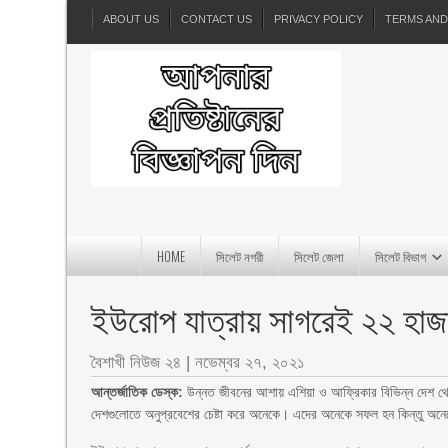
ABOUT US
CONTACT US
PRIVACY POLICY
TERMS AND
HOME
সিলেট নগরী
সিলেট জেলা
সিলেট বিভাগ
ইউরোপ যাত্রায় সাগরেই ২২ হাজা
বৈশাখী নিউজ ২৪
|
নভেম্বর ২৭, ২০২১
আন্তর্জাতিক ডেস্ক:
উন্নত জীবনের আশায় এশিয়া ও আফ্রিকার বিভিন্ন দেশ থে
দেশগুলোতে অনুপ্রবেশের চেষ্টা করে অনেকে। এদের অনেকে সফল হন কিন্তু অনে