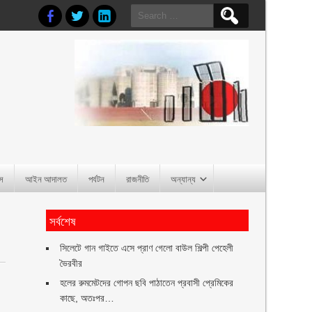
Search
for:
াস
আইন আদালত
পর্যটন
রাজনীতি
অন্যান্য
সর্বশেষ
সিলেটে গান গাইতে এসে প্রাণ গেলো বাউল শিল্পী পেহেলী
ভৈরবীর
হলের রুমমেটদের গোপন ছবি পাঠাতেন প্রবাসী প্রেমিকের
কাছে, অতঃপর…