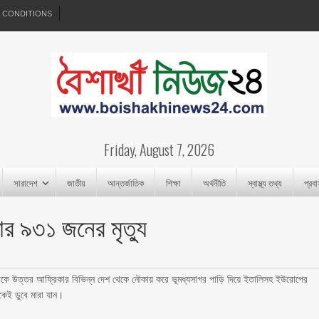
 CONDITIONS
Friday, August 7, 2026
সারাদেশ
জাতীয়
আন্তর্জাতিক
শিক্ষা
অর্থনীতি
স্বাস্থ্য তথ্য
প্রব
র ৯৩১ জনের মৃত্যু
কে উত্তর আফ্রিকার বিভিন্ন দেশ থেকে নৌকায় করে ভূমধ্যসাগর পাড়ি দিয়ে ইতালিসহ ইউরোপের
কেই ডুবে মারা যান।