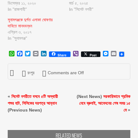
ডিসেম্বর ১১, ২০২০
মার্চ ৫, ২০২৫
In "রাজশাহী"
In "সিলেট নগরী"
সুনামগঞ্জকে দুর্গত এলাকা ঘোষণার
দাবিতে মানববন্ধন
এপ্রিল ৩, ২০১৭
In "সুনামগঞ্জ"
WhatsApp
Facebook
Twitter
Print
LinkedIn
Viber
Messenger
Email
Share
Post
রংপুর
Comments are Off
«
সিলেট নগরীতে বসবে ৫টি অস্থায়ী
(Next News)
সরকারিভাবে শ্রমিক
পশুর হাট, সিসিকের দরপত্র আহ্বান
নেবে ব্রুনাই, আবেদনের শেষ সময় ১৫
(Previous News)
মে
»
RELATED NEWS