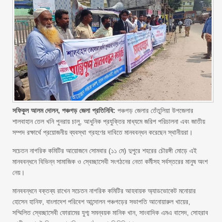
সফিকুল আলম দোলন, পঞ্চগড় জেলা প্রতিনিধি:
পঞ্চগড় জেলার তেঁতুলিয়া উপজেলার
শালবাহান তেল খনি পুনরায় চালু, আধুনিক প্রযুক্তির মাধ্যমে জরিপ পরিচালনা এবং জাতীয়
সম্পদ রক্ষার্থে প্রয়োজনীয় ব্যবস্থা গ্রহণের দাবিতে মানববন্ধন করেছেন স্থানীয়রা।
সচেতন নাগরিক কমিটির আয়োজনে সোমবার (১১ মে) দুপুরে শহরের চৌরঙ্গী মোড়ে এই
মানববন্ধনে বিভিন্ন সামাজিক ও স্বেচ্ছাসেবী সংগঠনের নেতা কর্মীসহ সর্বস্তরের মানুষ অংশ
নেয়।
মানববন্ধনে বক্তব্য রাখেন সচেতন নাগরিক কমিটির আহবায়ক অ্যাডভোকেট মনোয়ার
হোসেন হানিফ, বাংলাদেশ পরিবেশ আন্দোলন পঞ্চগড়ের সভাপতি আনোয়ারুল খায়ের,
সম্মিলিত স্বেচ্ছাসেবী ফোরামের যুগ্ম সমন্বয়ক মানিক খান, সাংবাদিক এমএ বাসেদ, সোহরাব