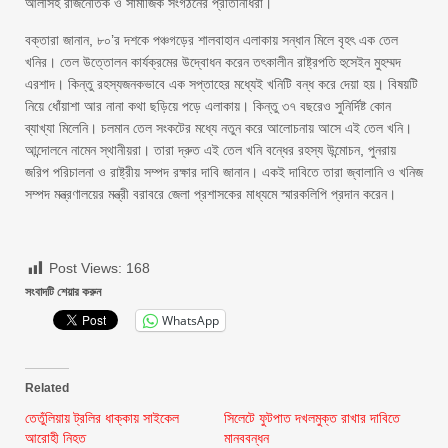
আলীসহ রাজনৈতিক ও সামাজিক সংগঠনের প্রতিনিধিরা।
বক্তারা জানান, ৮০’র দশকে পঞ্চগড়ের শালবাহান এলাকায় সন্ধান মিলে বৃহৎ এক তেল
খনির। তেল উত্তোলন কার্যক্রমের উদ্বোধন করেন তৎকালীন রাষ্ট্রপতি হুসেইন মুহম্মদ
এরশাদ। কিন্তু রহস্যজনকভাবে এক সপ্তাহের মধ্যেই খনিটি বন্ধ করে দেয়া হয়। বিষয়টি
নিয়ে ধোঁয়াশা আর নানা কথা ছড়িয়ে পড়ে এলাকায়। কিন্তু ৩৭ বছরেও সুনির্দিষ্ট কোন
ব্যাখ্যা মিলেনি। চলমান তেল সংকটের মধ্যে নতুন করে আলোচনায় আসে এই তেল খনি।
আন্দোলনে নামেন স্থানীয়রা। তারা দ্রুত এই তেল খনি বন্ধের রহস্য উন্মোচন, পুনরায়
জরিপ পরিচালনা ও রাষ্ট্রীয় সম্পদ রক্ষার দাবি জানান। একই দাবিতে তারা জ্বালানি ও খনিজ
সম্পদ মন্ত্রণালয়ের মন্ত্রী বরাবরে জেলা প্রশাসকের মাধ্যমে স্মারকলিপি প্রদান করেন।
Post Views:
168
সংবাদটি শেয়ার করুন
WhatsApp
Related
তেতুঁলিয়ায় ট্রলির ধাক্কায় সাইকেল
সিলেটে ফুটপাত দখলমুক্ত রাখার দাবিতে
আরোহী নিহত
মানববন্ধন