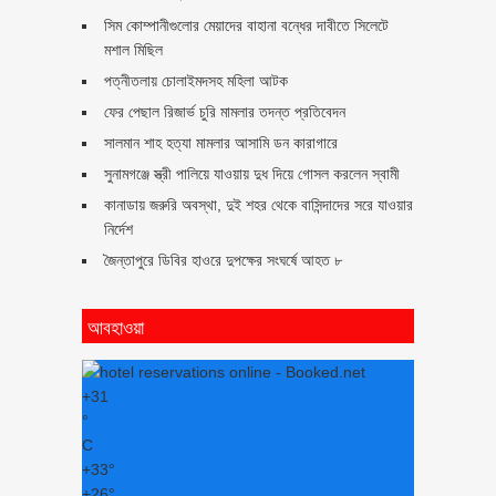
সিম কোম্পানীগুলোর মেয়াদের বাহানা বন্ধের দাবীতে সিলেটে
মশাল মিছিল
পত্নীতলায় চোলাইমদসহ মহিলা আটক
ফের পেছাল রিজার্ভ চুরি মামলার তদন্ত প্রতিবেদন
সালমান শাহ হত্যা মামলার আসামি ডন কারাগারে
সুনামগঞ্জে স্ত্রী পালিয়ে যাওয়ায় দুধ দিয়ে গোসল করলেন স্বামী
কানাডায় জরুরি অবস্থা, দুই শহর থেকে বাসিন্দাদের সরে যাওয়ার
নির্দেশ
জৈন্তাপুরে ডিবির হাওরে দুপক্ষের সংঘর্ষে আহত ৮
আবহাওয়া
+
31
°
C
+
33°
+
26°