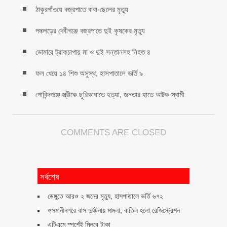
ঠাকুরগাঁওয়ে বজ্রপাতে বাবা-ছেলের মৃত্যু
পঞ্চগড়ের দেবীগঞ্জে বজ্রপাতে দুই কৃষকের মৃত্যু
ডোমারে ট্রাকচাপায় মা ও দুই সন্তানসহ নিহত ৪
ফল খেয়ে ১৪ শিশু অসুস্থ, হাসপাতালে ভর্তি ৯
গোবিন্দগঞ্জে স্ত্রীকে ছুরিকাঘাতে হত্যা, জনতার হাতে আটক স্বামী
COMMENTS ARE CLOSED
সর্বশেষ
ডেঙ্গুতে আরও ২ জনের মৃত্যু, হাসপাতালে ভর্তি ৬৭২
ওসমানীনগরে বাস দুর্ঘটনায় মামলা, বাতিল হলো রেজিস্ট্রেশন
এটিএমে স্পর্শেই মিলবে টাকা