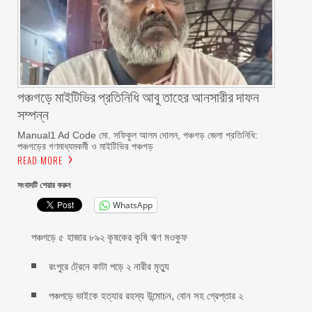
পঞ্চগড়ে মাইটিভির প্রতিনিধি আবু তাহের আনসারীর দাফন
সম্পন্ন
Manual1 Ad Code মো. সফিকুল আলম দোলন, পঞ্চগড় জেলা প্রতিনিধি:
পঞ্চগড়ের গণমাধ্যমকর্মী ও মাইটিভির পঞ্চগড়
READ MORE
সংবাদটি শেয়ার করুন
WhatsApp
পঞ্চগড়ে ৫ হাজার ৮৯২ কৃষকের কৃষি ঋণ মওকুফ
রংপুরে ট্রেনে কাটা পড়ে ২ নারীর মৃত্যু
পঞ্চগড়ে ভাইকে হত্যার রহস্য উন্মোচন, বোন সহ গ্রেপ্তার ২