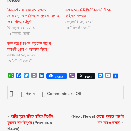
Related
ক্রিকেটের সাফল্য ধরে রাখতে
কমলগঞ্জে নাইট মিনি ক্রিকেট লীগের
খেলোয়াড়দের প্রতিভাকে মূল্যায়ণ করতে
ফাইনাল সম্পন্ন
হবে: হাকিম চৌধুরী
ফেব্রুয়ারি ১৫, ২০২৪
ডিসেম্বর ২৯, ২০২৪
In "মৌলভীবাজার"
In "সিলেট জেলা"
কমলগঞ্জে পিপিএল ক্রিকেট লীগের
সমাপনী খেলা ও পুরষ্কার বিতরণ
সেপ্টেম্বর ১৪, ২০২৪
In "মৌলভীবাজার"
WhatsApp
Facebook
Twitter
Print
LinkedIn
Viber
Messenger
Email
Share
Post
প্রবাস
Comments are Off
«
তাহিরপুরের রক্তি নদীতে নিখোঁজ
(Next News)
দেশের বাজারে ম্বর্ণের
যুবকের লাশ উদ্ধার
(Previous
দাম আরও কমলো
»
News)