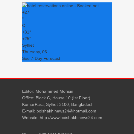
+
27
°
C
+
31°
+
25°
Sylhet
Thursday, 06
See 7-Day Forecast
Editor: Mohammed Mohsin
Office: Block C, House 10 (Ist Floor)
KumarPara, Sylhet-3100, Bangladesh
E-mail: boishakhinews24@hotmail.com
Website: http://www.boishakhinews24.com