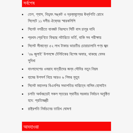
সর্বশেষ
তেল, গ্যাস, বিদ্যুৎ সঙ্কট ও দ্রব্যমূল্যের ঊর্ধ্বগতি রোধে
সিলেটে ১১ দলীয় ঐক্যের স্মারকলিপি
সিলেট নগরীতে যানজট নিরসনে সিটি বাস চালুর দাবি
প্রথম শ্রেণিতে ফিরছে লটারিতে ভর্তি, বাকি সব পরীক্ষায়
সিলেট সীমান্তে ৫২ লাখ টাকার ভারতীয় চোরাচালানি পণ্য জব্দ
‘৩৬ জুলাই’ উপলক্ষে টেলিটকের বিশেষ অফার, থাকছে যেসব
সুবিধা
বাংলাদেশের ওমরাহ যাত্রীদের জন্য সৌদির নতুন নিয়ম
হামের উপসর্গ নিয়ে আরও ৬ শিশুর মৃত্যু
সিলেট মহানগর বিএনপির সভাপতির দায়িত্বে নাসিম হোসাইন
চলতি অর্থবছরেই সকল স্তরের স্থানীয় সরকার নির্বাচন অনুষ্ঠিত
হবে: প্রতিমন্ত্রী
রাষ্ট্রপতি নির্বাচনের তারিখ ঘোষণা
আবহাওয়া