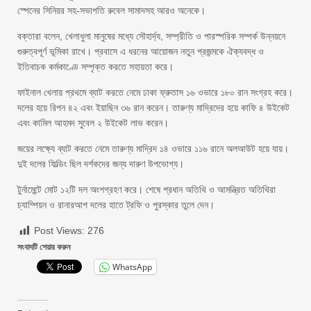
স্পেনের সিনিয়র সহ-সভাপতি রুবেল সামাদসহ আরও অনেকে।
বক্তারা বলেন, খেলাধুলা মানুষের মধ্যে সৌহার্দ্য, সম্প্রীতি ও পারস্পরিক সম্পর্ক উন্নয়নে
গুরুত্বপূর্ণ ভূমিকা রাখে। প্রবাসে এ ধরনের আয়োজন নতুন প্রজন্মকে ঐক্যবদ্ধ ও
ইতিবাচক কর্মকাণ্ডে সম্পৃক্ত করতে সহায়তা করে।
ফাইনাল খেলায় প্রথমে ব্যাট করতে নেমে ঢাকা ফ্রুতাস ১৬ ওভারে ১৮০ রান সংগ্রহ করে।
দলের হয়ে রিপন ৪২ এবং ইয়াছিন ৩৬ রান করেন। তারুণ্য মাদ্রিদের হয়ে কাফি ৪ উইকেট
এবং কামিল আহমদ সুবেল ২ উইকেট লাভ করেন।
জয়ের লক্ষ্যে ব্যাট করতে নেমে তারুণ্য মাদ্রিদ ১৪ ওভারে ১১৬ রানে অলআউট হয়ে যায়।
দুই দলের ফিল্ডিং ছিল দর্শকদের জন্য দারুণ উপভোগ্য।
টুর্নামেন্টে মোট ১২টি দল অংশগ্রহণ করে। শেষে প্রধান অতিথি ও আমন্ত্রিত অতিথিরা
চ্যাম্পিয়ন ও রানারআপ দলের হাতে ট্রফি ও পুরস্কার তুলে দেন।
Post Views:
276
সংবাদটি শেয়ার করুন
WhatsApp