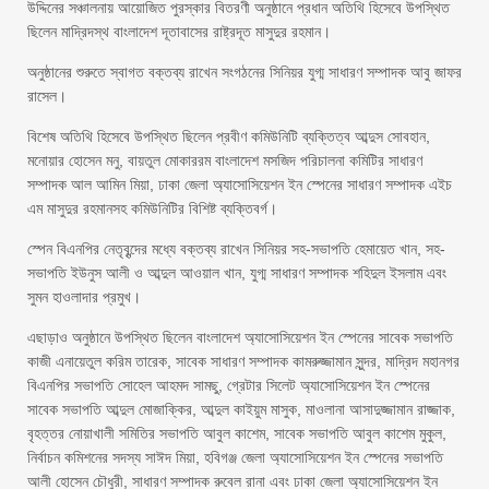
উদ্দিনের সঞ্চালনায় আয়োজিত পুরস্কার বিতরণী অনুষ্ঠানে প্রধান অতিথি হিসেবে উপস্থিত
ছিলেন মাদ্রিদস্থ বাংলাদেশ দূতাবাসের রাষ্ট্রদূত মাসুদুর রহমান।
অনুষ্ঠানের শুরুতে স্বাগত বক্তব্য রাখেন সংগঠনের সিনিয়র যুগ্ম সাধারণ সম্পাদক আবু জাফর
রাসেল।
বিশেষ অতিথি হিসেবে উপস্থিত ছিলেন প্রবীণ কমিউনিটি ব্যক্তিত্ব আব্দুস সোবহান,
মনোয়ার হোসেন মনু, বায়তুল মোকাররম বাংলাদেশ মসজিদ পরিচালনা কমিটির সাধারণ
সম্পাদক আল আমিন মিয়া, ঢাকা জেলা অ্যাসোসিয়েশন ইন স্পেনের সাধারণ সম্পাদক এইচ
এম মাসুদুর রহমানসহ কমিউনিটির বিশিষ্ট ব্যক্তিবর্গ।
স্পেন বিএনপির নেতৃবৃন্দের মধ্যে বক্তব্য রাখেন সিনিয়র সহ-সভাপতি হেমায়েত খান, সহ-
সভাপতি ইউনুস আলী ও আব্দুল আওয়াল খান, যুগ্ম সাধারণ সম্পাদক শহিদুল ইসলাম এবং
সুমন হাওলাদার প্রমুখ।
এছাড়াও অনুষ্ঠানে উপস্থিত ছিলেন বাংলাদেশ অ্যাসোসিয়েশন ইন স্পেনের সাবেক সভাপতি
কাজী এনায়েতুল করিম তারেক, সাবেক সাধারণ সম্পাদক কামরুজ্জামান সুন্দর, মাদ্রিদ মহানগর
বিএনপির সভাপতি সোহেল আহমদ সামছু, গ্রেটার সিলেট অ্যাসোসিয়েশন ইন স্পেনের
সাবেক সভাপতি আব্দুল মোজাক্কির, আব্দুল কাইয়ুম মাসুক, মাওলানা আসাদুজ্জামান রাজ্জাক,
বৃহত্তর নোয়াখালী সমিতির সভাপতি আবুল কাশেম, সাবেক সভাপতি আবুল কাশেম মুকুল,
নির্বাচন কমিশনের সদস্য সাঈদ মিয়া, হবিগঞ্জ জেলা অ্যাসোসিয়েশন ইন স্পেনের সভাপতি
আলী হোসেন চৌধুরী, সাধারণ সম্পাদক রুবেল রানা এবং ঢাকা জেলা অ্যাসোসিয়েশন ইন