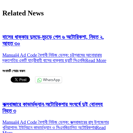
Related News
বাসের ধাক্কায় দুমড়ে-মুচড়ে গেল ৬ অটোরিকশা, নিহত ২,
আহত ৩০
Manual4 Ad Code বৈশাখী নিউজ ডেস্ক: চট্টগ্রামের আনোয়ারায়
দ্রুতগতির একটি যাত্রীবাহী বাসের ধাক্কায় ছয়টি সিএনজি
Read More
সংবাদটি শেয়ার করুন
WhatsApp
কক্সবাজারে কাভার্ডভ্যান-অটোরিকশার সংঘর্ষে দুই বোনসহ
নিহত ৩
Manual4 Ad Code বৈশাখী নিউজ ডেস্ক: কক্সবাজারের রামু উপজেলার
খুনিয়াপালং ইউনিয়নে কাভার্ডভ্যান ও সিএনজিচালিত অটোরিকশার
Read
More