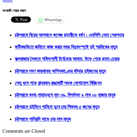
সংবাদটি শেয়ার করুন
WhatsApp
চট্টগ্রামে বিয়ের আশ্বাসে কলেজ ছাত্রীকে ধর্ষণ : এনসিপি নেতা গ্রেপ্তার
ফটিকছড়িতে জমিতে কাজ করার সময় বিদ্যুৎস্পৃষ্টে দুই শ্রমিকের মৃত্যু
কক্সবাজার সৈকতে শক্তিশালী টর্নেডোর আঘাত, উড়ে গেছে ছাতা-চেয়ার
চট্টগ্রামে লবণ কারখানায় অগ্নিকাণ্ডের ঘটনায় দুইজনের মৃত্যু
সেতু ধসে পড়ে বান্দরবান-রাঙামাটি সড়ক যোগাযোগ বিচ্ছিন্ন
চট্টগ্রামে বন্যা-পাহাড়ধসে মৃত ৩৯, বিপর্যস্ত ৯ লাখ ২৮ হাজার মানুষ
চট্টগ্রামে দুইদিনে পানিতে ডুবে চার শিশুসহ ৫ জনের মৃত্যু
চট্টগ্রামে পানিবন্দি সাড়ে চার লাখ মানুষ
Comments are Closed