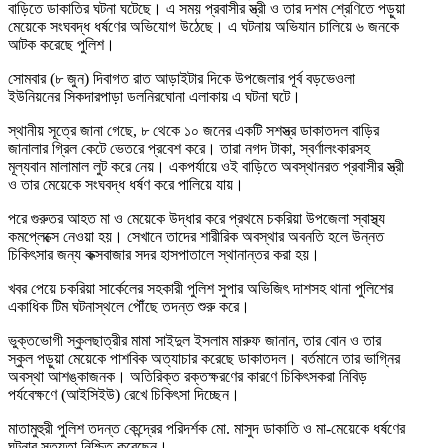
বাড়িতে ডাকাতির ঘটনা ঘটেছে। এ সময় প্রবাসীর স্ত্রী ও তার দশম শ্রেণিতে পড়ুয়া
মেয়েকে সংঘবদ্ধ ধর্ষণের অভিযোগ উঠেছে। এ ঘটনায় অভিযান চালিয়ে ৬ জনকে
আটক করেছে পুলিশ।
সোমবার (৮ জুন) দিবাগত রাত আড়াইটার দিকে উপজেলার পূর্ব বড়ভেওলা
ইউনিয়নের সিকদারপাড়া ডলনিরঘোনা এলাকায় এ ঘটনা ঘটে।
স্থানীয় সূত্রে জানা গেছে, ৮ থেকে ১০ জনের একটি সশস্ত্র ডাকাতদল বাড়ির
জানালার গ্রিল কেটে ভেতরে প্রবেশ করে। তারা নগদ টাকা, স্বর্ণালংকারসহ
মূল্যবান মালামাল লুট করে নেয়। একপর্যায়ে ওই বাড়িতে অবস্থানরত প্রবাসীর স্ত্রী
ও তার মেয়েকে সংঘবদ্ধ ধর্ষণ করে পালিয়ে যায়।
পরে গুরুতর আহত মা ও মেয়েকে উদ্ধার করে প্রথমে চকরিয়া উপজেলা স্বাস্থ্য
কমপ্লেক্সে নেওয়া হয়। সেখানে তাদের শারীরিক অবস্থার অবনতি হলে উন্নত
চিকিৎসার জন্য কক্সবাজার সদর হাসপাতালে স্থানান্তর করা হয়।
খবর পেয়ে চকরিয়া সার্কেলের সহকারী পুলিশ সুপার অভিজিৎ দাশসহ থানা পুলিশের
একাধিক টিম ঘটনাস্থলে পৌঁছে তদন্ত শুরু করে।
ভুক্তভোগী স্কুলছাত্রীর মামা সাইদুল ইসলাম মারুফ জানান, তার বোন ও তার
স্কুল পড়ুয়া মেয়েকে পাশবিক অত্যাচার করেছে ডাকাতদল। বর্তমানে তার ভাগ্নির
অবস্থা আশঙ্কাজনক। অতিরিক্ত রক্তক্ষরণের কারণে চিকিৎসকরা নিবিড়
পর্যবেক্ষণে (আইসিইউ) রেখে চিকিৎসা দিচ্ছেন।
মাতামুহুরী পুলিশ তদন্ত কেন্দ্রের পরিদর্শক মো. মাসুদ ডাকাতি ও মা-মেয়েকে ধর্ষণের
ঘটনার সত্যতা নিশ্চিত করেছেন।