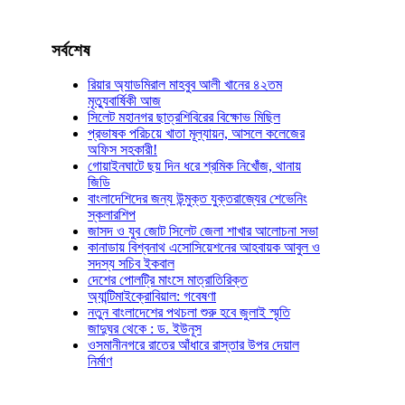
সর্বশেষ
রিয়ার অ্যাডমিরাল মাহবুব আলী খানের ৪২তম
মৃত্যুবার্ষিকী আজ
সিলেট মহানগর ছাত্রশিবিরের বিক্ষোভ মিছিল
প্রভাষক পরিচয়ে খাতা মূল্যায়ন, আসলে কলেজের
অফিস সহকারী!
গোয়াইনঘাটে ছয় দিন ধরে শ্রমিক নিখোঁজ, থানায়
জিডি
বাংলাদেশিদের জন্য উন্মুক্ত যুক্তরাজ্যের শেভেনিং
স্কলারশিপ
জাসদ ও যুব জোট সিলেট জেলা শাখার আলোচনা সভা
কানাডায় বিশ্বনাথ এসোসিয়েশনের আহবায়ক আবুল ও
সদস্য সচিব ইকবাল
দেশের পোলট্রি মাংসে মাত্রাতিরিক্ত
অ্যান্টিমাইক্রোবিয়াল: গবেষণা
নতুন বাংলাদেশের পথচলা শুরু হবে জুলাই স্মৃতি
জাদুঘর থেকে : ড. ইউনূস
ওসমানীনগরে রাতের আঁধারে রাস্তার উপর দেয়াল
নির্মাণ