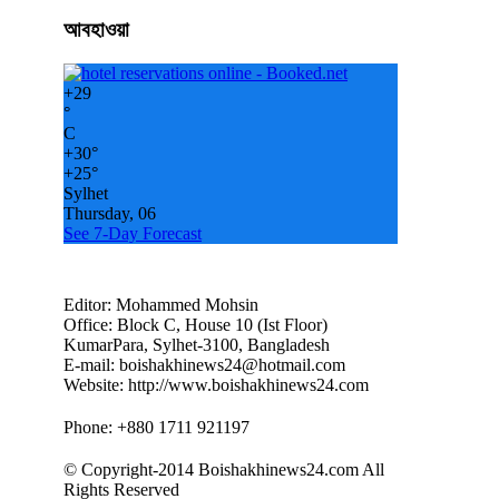
আবহাওয়া
+
29
°
C
+
30°
+
25°
Sylhet
Thursday, 06
See 7-Day Forecast
Editor: Mohammed Mohsin
Office: Block C, House 10 (Ist Floor)
KumarPara, Sylhet-3100, Bangladesh
E-mail: boishakhinews24@hotmail.com
Website: http://www.boishakhinews24.com
Phone: +880 1711 921197
© Copyright-2014 Boishakhinews24.com All
Rights Reserved