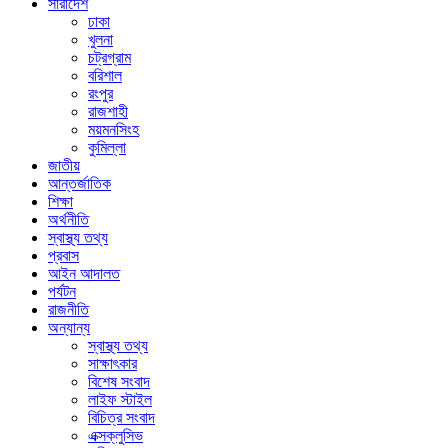
সারাদেশ
ঢাকা
খুলনা
চট্রগ্রাম
বরিশাল
রংপুর
রাজশাহী
ময়মনসিংহ
কুমিল্লা
জাতীয়
আন্তর্জাতিক
শিক্ষা
অর্থনীতি
স্বাস্থ্য তথ্য
প্রবাস
আইন আদালত
পর্যটন
রাজনীতি
অন্যান্য
স্বাস্থ্য তথ্য
সাক্ষাৎকার
বিশেষ সংবাদ
লাইফ স্টাইল
বিচিত্র সংবাদ
এক্সক্লুসিভ