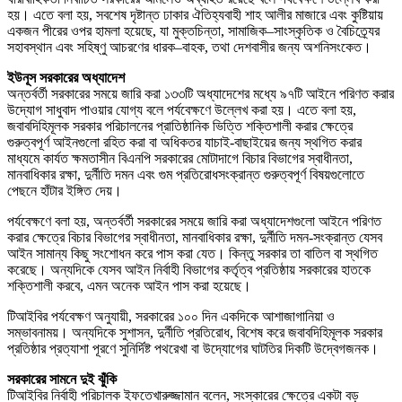
হয়। এতে বলা হয়, সবশেষ দৃষ্টান্ত ঢাকার ঐতিহ্যবাহী শাহ আলীর মাজারে এবং কুষ্টিয়ায়
একজন পীরের ওপর হামলা হয়েছে, যা মুক্তচিন্তা, সামাজিক–সাংস্কৃতিক ও বৈচিত্র্যের
সহাবস্থান এবং সহিষ্ণু আচরণের ধারক–বাহক, তথা দেশবাসীর জন্য অশনিসংকেত।
ইউনূস সরকারের অধ্যাদেশ
অন্তর্বর্তী সরকারের সময়ে জারি করা ১৩৩টি অধ্যাদেশের মধ্যে ৯৭টি আইনে পরিণত করার
উদ্যোগ সাধুবাদ পাওয়ার যোগ্য বলে পর্যবেক্ষণে উল্লেখ করা হয়। এতে বলা হয়,
জবাবদিহিমূলক সরকার পরিচালনের প্রাতিষ্ঠানিক ভিত্তি শক্তিশালী করার ক্ষেত্রে
গুরুত্বপূর্ণ আইনগুলো রহিত করা বা অধিকতর যাচাই-বাছাইয়ের জন্য স্থগিত করার
মাধ্যমে কার্যত ক্ষমতাসীন বিএনপি সরকারের মোটাদাগে বিচার বিভাগের স্বাধীনতা,
মানবাধিকার রক্ষা, দুর্নীতি দমন এবং গুম প্রতিরোধসংক্রান্ত গুরুত্বপূর্ণ বিষয়গুলোতে
পেছনে হাঁটার ইঙ্গিত দেয়।
পর্যবেক্ষণে বলা হয়, অন্তর্বর্তী সরকারের সময়ে জারি করা অধ্যাদেশগুলো আইনে পরিণত
করার ক্ষেত্রে বিচার বিভাগের স্বাধীনতা, মানবাধিকার রক্ষা, দুর্নীতি দমন-সংক্রান্ত যেসব
আইন সামান্য কিছু সংশোধন করে পাস করা যেত। কিন্তু সরকার তা বাতিল বা স্থগিত
করেছে। অন্যদিকে যেসব আইন নির্বাহী বিভাগের কর্তৃত্ব প্রতিষ্ঠায় সরকারের হাতকে
শক্তিশালী করবে, এমন অনেক আইন পাস করা হয়েছে।
টিআইবির পর্যবেক্ষণ অনুযায়ী, সরকারের ১০০ দিন একদিকে আশাজাগানিয়া ও
সম্ভাবনাময়। অন্যদিকে সুশাসন, দুর্নীতি প্রতিরোধ, বিশেষ করে জবাবদিহিমূলক সরকার
প্রতিষ্ঠার প্রত্যাশা পূরণে সুনির্দিষ্ট পথরেখা বা উদ্যোগের ঘাটতির দিকটি উদ্বেগজনক।
সরকারের সামনে দুই ঝুঁকি
টিআইবির নির্বাহী পরিচালক ইফতেখারুজ্জামান বলেন, সংস্কারের ক্ষেত্রে একটা বড়