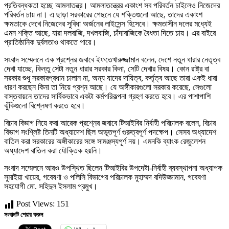
প্রতিবন্ধকতা হচ্ছে আমলাতন্ত্র। আমলাতন্ত্রের একাংশ সব পরিবর্তন চাইলেও নিজেদের
পরিবর্তন চায় না। এ ছাড়া সরকারের পেছনে যে শক্তিগুলো আছে, তাদের একাংশ
ক্ষমতাকে দেখে নিজেদের সুবিধা অর্জনের লাইসেন্স হিসেবে। ক্ষমতাসীন দলের মধ্যেই
এমন শক্তি আছে, যারা দলবাজি, দখলবাজি, চাঁদাবাজিকে বৈধতা দিতে চায়। এর বাইরে
প্রাতিষ্ঠানিক দুর্বলতাও থাকতে পারে।
সংবাদ সম্মেলনে এক প্রশ্নের জবাবে ইফতেখারুজ্জামান বলেন, দেশে নতুন ধারার নেতৃত্ব
দেখা যাচ্ছে, কিন্তু সেটা নতুন ধারার সরকার কিনা, সেটি দেখার বিষয়। কোন রাষ্ট্র বা
সরকার শুধু সরকারপ্রধান চালান না, অন্য যাদের দায়িত্ব, কর্তৃত্ব আছে তারা একই ধারা
ধারণ করছেন কিনা তা নিয়ে প্রশ্ন আছে। যে অঙ্গীকারগুলো সরকার করেছে, সেগুলো
বাস্তবায়নে তাদের সার্বিকভাবে একটা কর্মপরিকল্পনা গ্রহণ করতে হবে। এর পাশাপাশি
ঝুঁকিগুলো বিশ্লেষণ করতে হবে।
বিচার বিভাগ নিয়ে করা আরেক প্রশ্নের জবাবে টিআইবির নির্বাহী পরিচালক বলেন, বিচার
বিভাগ সংশ্লিষ্ট তিনটি অধ্যাদেশ ছিল অভূতপূর্ণ গুরুত্বপূর্ণ পদক্ষেপ। সেসব অধ্যাদেশ
বাতিল করা সরকারের অঙ্গীকারের সঙ্গে সামঞ্জস্যপূর্ণ নয়। এমনকি ব্যাংক রেজুলেশন
অধ্যাদেশ বাতিল করা যৌক্তিক হয়নি।
সংবাদ সম্মেলনে আরও উপস্থিত ছিলেন টিআইবির উপদেষ্টা-নির্বাহী ব্যবস্থাপনা অধ্যাপক
সুমাইয়া খায়ের, গবেষণা ও পলিসি বিভাগের পরিচালক মুহাম্মদ বদিউজ্জামান, গবেষণা
সহযোগী মো. সহিদুল ইসলাম প্রমুখ।
Post Views:
151
সংবাদটি শেয়ার করুন