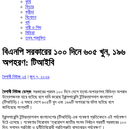
কৃষি
ফিচার
ক্রীড়া
বিনোদন
ধর্ম
নারী ও শিশু
মিডিয়া
তথ্য প্রযুক্তি
বিএনপি সরকারের ১০০ দিনে ৬০৫ খুন, ১৯৬
অপহরণ: টিআইবি
বৈশাখী নিউজ ২৪
|
জুন ৭, ২০২৬
বৈশাখী নিউজ ডেস্ক
: সরকারের প্রথম ১০০ দিনে দেশে হত্যা-অপহরণসহ বিভিন্ন অপরাধ
উদ্বেগজনক হারে ঘটেছে বলে দাবি করেছে ট্রান্সপারেন্সি ইন্টারন্যাশনাল বাংলাদেশ
(টিআইবি)। এ সময়ে দেশে ৬০৫টি খুন এবং ১৯৬টি অপহরণের ঘটনা ঘটেছে বলে
জানিয়েছে সংস্থাটি।
ট্রান্সপারেন্সি ইন্টারন্যাশনাল বাংলাদেশের (টিআইবি) এক গবেষণা প্রতিবেদনে এই পর্যবেক্ষণ
উঠে এসেছে। গবেষণার শিরোনাম ‘ত্রয়োদশ জাতীয় সংসদ নির্বাচন পরবর্তী সরকারের ১০০
দিন: সুশাসন প্রতিষ্ঠা ও দুর্নীতিবিরোধী প্রতিশ্রুতি বাস্তবায়ন পর্যবেক্ষণ’।