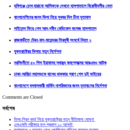
হবিগঞ্জে চোখ হারানো আলিফকে দেখতে হাসপাতালে বিরোধীদলীয় নেতা
বাংলাদেশিদের জন্য ভিসা নিয়ে সুখবর দিল চীনা দূতাবাস
লাইসেন্স ফিরে পেল আদ্-দ্বীন মেডিকেল কলেজ হাসপাতাল
রাজবাড়ীতে ট্রেন-বাস-মাহেন্দ্রর ত্রিমুখী সংঘর্ষে নিহত ২
যুক্তরাষ্ট্রের ভিসায় নতুন নির্দেশনা
নরসিংদীতে ৫০ পিস ইয়াবাসহ স্বাস্থ্য কমপ্লেক্সের আরএমও আটক
ঢাকা-আরিচা মহাসড়কে বাসের ধাক্কায় প্রাণ গেল দুই ভাইয়ের
বাংলাদেশে বসবাসকারী মা‌র্কিন নাগরিকদের জন্য দূতাবা‌সের নির্দেশনা
Comments are Closed
সর্বশেষ
ভিসা-গ্রিন কার্ড নিয়ে যুক্তরাষ্ট্রের নতুন নীতিমালা ঘোষণা
এসএসসি পরীক্ষার ফল প্রকাশ ১০ আগস্ট
সুনামগঞ্জে ৩ সন্তান রেখে প্রেমিকের বাড়িতে গৃহবধূর অনশন