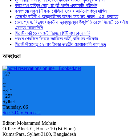
কমলগঞ্জে হাবিবুন নেছা চৌধুরী গার্লস একাডেমি পরিদর্শন
কমলগঞ্জে স্কুল শিক্ষিকা রোজিনা হত্যার অভিযোগপত্র দাখিল
হেলমেট বাহিনী ও অস্ত্রধারীদের জনগণ আর ভয় পায়না : এড. জুবায়ের
তেল, গ্যাস, বিদ্যুৎ সঙ্কট ও দ্রব্যমূল্যের ঊর্ধ্বগতি রোধে সিলেটে ১১ দলীয়
ঐক্যের স্মারকলিপি
সিলেট নগরীতে যানজট নিরসনে সিটি বাস চালুর দাবি
প্রথম শ্রেণিতে ফিরছে লটারিতে ভর্তি, বাকি সব পরীক্ষায়
সিলেট সীমান্তে ৫২ লাখ টাকার ভারতীয় চোরাচালানি পণ্য জব্দ
আবহাওয়া
+
27
°
C
+
31°
+
25°
Sylhet
Thursday, 06
See 7-Day Forecast
Editor: Mohammed Mohsin
Office: Block C, House 10 (Ist Floor)
KumarPara, Sylhet-3100, Bangladesh