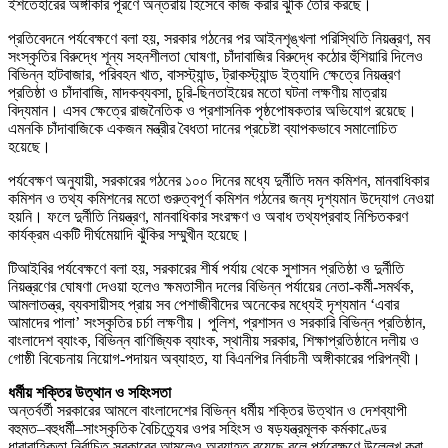
ইশতেহারের অঙ্গীকার পূরণে অন্তরায় হিসেবে কাজ করার ঝুঁকি তৈরি করছে।
প্রতিবেদনে পর্যবেক্ষণে বলা হয়, সরকার গঠনের পর আইনশৃঙ্খলা পরিস্থিতি নিয়ন্ত্রণ, মব
সংস্কৃতির বিরুদ্ধে শূন্য সহনশীলতা ঘোষণা, চাঁদাবাজির বিরুদ্ধে কঠোর হুঁশিয়ারি দিলেও
বিভিন্ন হাটবাজার, পরিবহন খাত, বাসস্ট্যান্ড, ট্রাকস্ট্যান্ড ইত্যাদি ক্ষেত্রে নিয়ন্ত্রণ
প্রতিষ্ঠা ও চাঁদাবাজি, মাদকব্যবসা, চুরি-ছিনতাইয়ের মতো ঘটনা লক্ষণীয় মাত্রায়
বিদ্যমান। এসব ক্ষেত্রে রাজনৈতিক ও প্রশাসনিক পৃষ্ঠপোষকতার অভিযোগ রয়েছে।
এমনকি চাঁদাবাজিকে একজন মন্ত্রীর বৈধতা দানের প্রচেষ্টা ব্যাপকভাবে সমালোচিত
হয়েছে।
পর্যবেক্ষণ অনুযায়ী, সরকারের গঠনের ১০০ দিনের মধ্যে দুর্নীতি দমন কমিশন, মানবাধিকার
কমিশন ও তথ্য কমিশনের মতো গুরুত্বপূর্ণ কমিশন গঠনের জন্য দৃশ্যমান উদ্যোগ নেওয়া
হয়নি। ফলে দুর্নীতি নিয়ন্ত্রণ, মানবাধিকার সংরক্ষণ ও অবাধ তথ্যপ্রবাহ নিশ্চিতকরণ
কার্যক্রম একটি দীর্ঘমেয়াদি ঝুঁকির সম্মুখীন হয়েছে।
টিআইবির পর্যবেক্ষণে বলা হয়, সরকারের শীর্ষ পর্যায় থেকে সুশাসন প্রতিষ্ঠা ও দুর্নীতি
নিয়ন্ত্রণের ঘোষণা দেওয়া হলেও ক্ষমতাসীন দলের বিভিন্ন পর্যায়ের নেতা-কর্মী-সমর্থক,
আমলাতন্ত্র, ব্যবসায়ীসহ প্রায় সব পেশাজীবীদের অনেকের মধ্যেই দৃশ্যমান ‘এবার
আমাদের পালা’ সংস্কৃতির চর্চা লক্ষণীয়। পুলিশ, প্রশাসন ও সরকারি বিভিন্ন প্রতিষ্ঠান,
বাংলাদেশ ব্যাংক, বিভিন্ন বাণিজ্যিক ব্যাংক, স্থানীয় সরকার, শিক্ষাপ্রতিষ্ঠানে দলীয় ও
গোষ্ঠী বিবেচনায় নিয়োগ-পদায়ন অব্যাহত, যা বিএনপির নির্বাচনী অঙ্গীকারের পরিপন্থী।
ধর্মীয় শক্তির উত্থান ও সহিংসতা
অন্তর্বর্তী সরকারের আমলে বাংলাদেশের বিভিন্ন ধর্মীয় শক্তির উত্থান ও দেশব্যাপী
বহুমত–বহুধর্মী–সাংস্কৃতিক বৈচিত্র্যের ওপর সহিংস ও ষড়যন্ত্রমূলক কর্মকাণ্ডের
ধারাবাহিকতা নির্বাচিত সরকারের আমলেও অব্যাহত রয়েছে বলে পর্যবেক্ষণে উল্লেখ করা