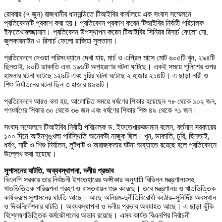
রোববার (৭ জুন) রাজধানীর ধানমন্ডিতে টিআইবির কার্যালয়ে এক সংবাদ সম্মেলনে
প্রতিবেদনটি প্রকাশ করা হয়। প্রতিবেদন প্রকাশ করেন টিআইবির নির্বাহী পরিচালক
ইফতেখারুজ্জামান। প্রতিবেদন উপস্থাপন করেন টিআইবির সিনিয়র রিসার্চ ফেলো মো.
জুলকারনাইন ও রিসার্চ ফেলো রাজিয়া সুলতানা।
প্রতিবেদনে দেওয়া পরিসংখ্যানে দেখা যায়, মার্চ ও এপ্রিল মাসে মোট ৬০৫টি খুন, ২৯৪টি
ছিনতাই, ৯০টি ডাকাতি এবং ১৯৬টি অপহরণের ঘটনা ঘটেছে। একই সময়ে পুলিশের ওপর
হামলার ঘটনা ঘটেছে ১২৯টি এবং চুরির ঘটনা ঘটেছে ২ হাজার ২১৪টি। এ ছাড়া নারী ও
শিশু নির্যাতনের ঘটনা ছিল ৩ হাজার ৪৯৬টি।
প্রতিবেদনে আরও বলা হয়, আলোচিত সময়ে ধর্ষণের শিকার হয়েছেন ৭৮ থেকে ১০২ জন,
গণধর্ষণের শিকার ৩০ থেকে ৩৬ জন এবং ধর্ষণের শিকার শিশু ৪৯ থেকে ৭১ জন।
সংবাদ সম্মেলনে টিআইবির নির্বাহী পরিচালক ড. ইফতেখারুজ্জামান বলেন, বর্তমান সরকারের
১০০ দিনে আইনশৃঙ্খলা পরিস্থিতি অনেকটা নাজুক ছিল। খুন, ডাকাতি, চুরি, ছিনতাই,
ধর্ষণ, নারী ও শিশু নির্যাতন, লুটপাট ও অরাজকতার ঘটনা অব্যাহত রয়েছে বলে প্রতিবেদনে
উল্লেখ করা হয়েছে।
সুশাসনের ঘাটতি, অব্যবস্থাপনা, দলীয় প্রভাব
বিএনপি সরকার তার নির্বাচনী ইশতেহারের অঙ্গীকার অনুযায়ী বিভিন্ন মন্ত্রণালয়সহ
খাতভিত্তিক পরিকল্পনা গ্রহণ ও বাস্তবায়ন শুরু করেছে। তবে মন্ত্রণালয় ও খাতভিত্তিক
কার্যক্রমে সুশাসনের ঘাটতি আছে। আছে অনিয়ম-দুর্নীতিবিরোধী কঠোর–সুনির্দিষ্ট অবস্থান
ও দিকনির্দেশনার ঘাটতি। অব্যবস্থাপনা ও দলীয় প্রভাব অব্যাহত আছে। এ ছাড়া ঝুঁকি
বিশ্লেষণভিত্তিক কর্মকৌশলের অভাব রয়েছে। এসব কার্যত বিএনপির নির্বাচনী