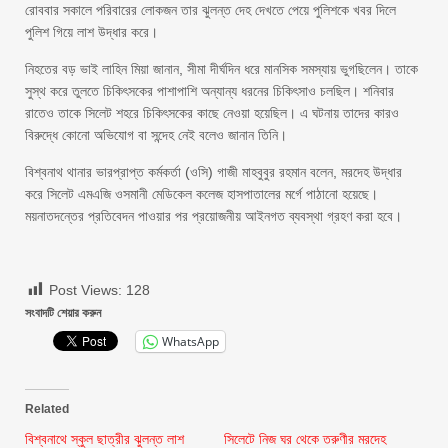
রোববার সকালে পরিবারের লোকজন তার ঝুলন্ত দেহ দেখতে পেয়ে পুলিশকে খবর দিলে
পুলিশ গিয়ে লাশ উদ্ধার করে।
নিহতের বড় ভাই লাহিন মিয়া জানান, সীমা দীর্ঘদিন ধরে মানসিক সমস্যায় ভুগছিলেন। তাকে
সুস্থ করে তুলতে চিকিৎসকের পাশাপাশি অন্যান্য ধরনের চিকিৎসাও চলছিল। শনিবার
রাতেও তাকে সিলেট শহরে চিকিৎসকের কাছে নেওয়া হয়েছিল। এ ঘটনায় তাদের কারও
বিরুদ্ধে কোনো অভিযোগ বা সন্দেহ নেই বলেও জানান তিনি।
বিশ্বনাথ থানার ভারপ্রাপ্ত কর্মকর্তা (ওসি) গাজী মাহবুবুর রহমান বলেন, মরদেহ উদ্ধার
করে সিলেট এমএজি ওসমানী মেডিকেল কলেজ হাসপাতালের মর্গে পাঠানো হয়েছে।
ময়নাতদন্তের প্রতিবেদন পাওয়ার পর প্রয়োজনীয় আইনগত ব্যবস্থা গ্রহণ করা হবে।
Post Views:
128
সংবাদটি শেয়ার করুন
WhatsApp
Related
বিশ্বনাথে স্কুল ছাত্রীর ঝুলন্ত লাশ
সিলেটে নিজ ঘর থেকে তরুণীর মরদেহ