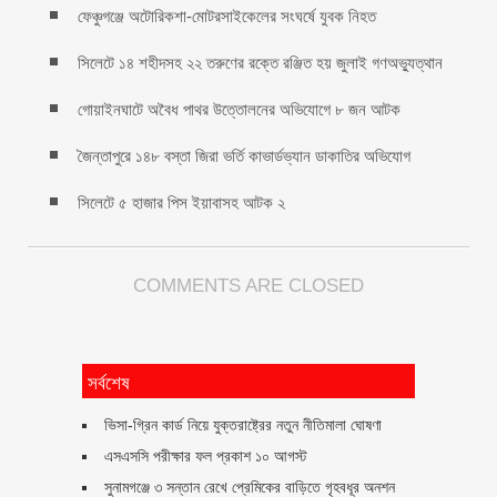
ফেঞ্চুগঞ্জে অটোরিকশা-মোটরসাইকেলের সংঘর্ষে যুবক নিহত
সিলেটে ১৪ শহীদসহ ২২ তরুণের রক্তে রঞ্জিত হয় জুলাই গণঅভ্যুত্থান
গোয়াইনঘাটে অবৈধ পাথর উত্তোলনের অভিযোগে ৮ জন আটক
জৈন্তাপুরে ১৪৮ বস্তা জিরা ভর্তি কাভার্ডভ্যান ডাকাতির অভিযোগ
সিলেটে ৫ হাজার পিস ইয়াবাসহ আটক ২
COMMENTS ARE CLOSED
সর্বশেষ
ভিসা-গ্রিন কার্ড নিয়ে যুক্তরাষ্ট্রের নতুন নীতিমালা ঘোষণা
এসএসসি পরীক্ষার ফল প্রকাশ ১০ আগস্ট
সুনামগঞ্জে ৩ সন্তান রেখে প্রেমিকের বাড়িতে গৃহবধূর অনশন