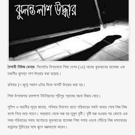
বৈশাখী নিউজ ডেস্ক
: সিলেটের বিশ্বনাথে শিমা বেগম (২৪) নামের কুরআনের হাফেজা এক
তরুণীর ঝুলন্ত লাশ উদ্ধার করা হয়েছে।
রবিবার (৭ জুন) সকাল ৯টার দিকে লাশটি উদ্ধার করা হয়।
শিমা উপজেলার রামপাশা ইউনিয়নের শ্রীপুর গ্রামের ময়না মিয়ার মেয়ে।
পুলিশ ও স্থানীয় সূত্র জানায়, শনিবার দিবাগত রাতে পরিবারের সবাই খাবার শেষে নিজ নিজ
কক্ষে গিয়ে শুয়ে পড়েন। মধ্যরাত থেকে শুরু হয় তুমুল বৃষ্টি। বৃষ্টি শুরু হওয়ার পর কোনো এক
সময় পরিবারের সবার অগোচরে কুরআনের হাফেজা শিমা গলায় ওড়না পেঁচিয়ে নিজ বসতঘরের
বারান্দার লিন্টারের সঙ্গে ঝুলে আত্মহত্যা করেন।