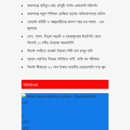
কমলগঞ্জে হাবিবুন নেছা চৌধুরী গার্লস একাডেমি পরিদর্শন
কমলগঞ্জে স্কুল শিক্ষিকা রোজিনা হত্যার অভিযোগপত্র দাখিল
হেলমেট বাহিনী ও অস্ত্রধারীদের জনগণ আর ভয় পায়না : এড.
জুবায়ের
তেল, গ্যাস, বিদ্যুৎ সঙ্কট ও দ্রব্যমূল্যের ঊর্ধ্বগতি রোধে
সিলেটে ১১ দলীয় ঐক্যের স্মারকলিপি
সিলেট নগরীতে যানজট নিরসনে সিটি বাস চালুর দাবি
প্রথম শ্রেণিতে ফিরছে লটারিতে ভর্তি, বাকি সব পরীক্ষায়
সিলেট সীমান্তে ৫২ লাখ টাকার ভারতীয় চোরাচালানি পণ্য জব্দ
আবহাওয়া
+
27
°
C
+
31°
+
25°