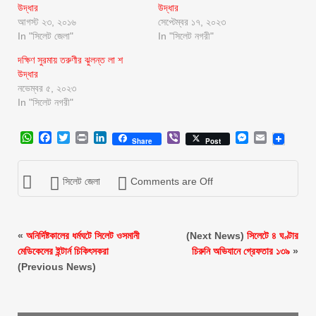
উদ্ধার
উদ্ধার
আগস্ট ২৩, ২০১৬
সেপ্টেম্বর ১৭, ২০২৩
In "সিলেট জেলা"
In "সিলেট নগরী"
দক্ষিণ সুরমায় তরুণীর ঝুলন্ত লা শ
উদ্ধার
নভেম্বর ৫, ২০২৩
In "সিলেট নগরী"
WhatsApp
Facebook
Twitter
Print
LinkedIn
Viber
Messenger
Email
Share
Post
সিলেট জেলা
Comments are Off
«
অনির্দিষ্টকালের ধর্মঘটে সিলেট ওসমানী
(Next News)
সিলেটে ৪ ঘণ্টার
মেডিকেলের ইন্টার্ন চিকিৎসকরা
চিরুনি অভিযানে গ্রেফতার ১৩৯
»
(Previous News)