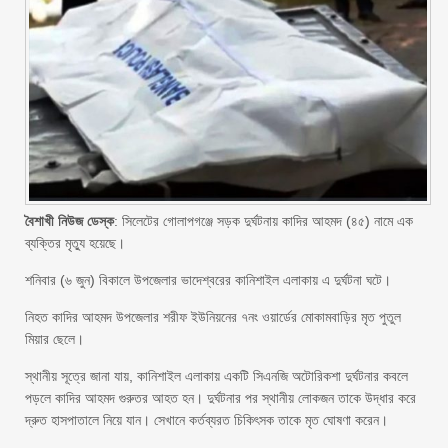
বৈশাখী নিউজ ডেস্ক
: সিলেটের গোলাপগঞ্জে সড়ক দুর্ঘটনায় কাদির আহমদ (৪৫) নামে এক
ব্যক্তির মৃত্যু হয়েছে।
শনিবার (৬ জুন) বিকালে উপজেলার ভাদেশ্বরের কানিশাইল এলাকায় এ দুর্ঘটনা ঘটে।
নিহত কাদির আহমদ উপজেলার শরীফ ইউনিয়নের ৭নং ওয়ার্ডের মোকামবাড়ির মৃত পুতুল
মিয়ার ছেলে।
স্থানীয় সূত্রে জানা যায়, কানিশাইল এলাকায় একটি সিএনজি অটোরিকশা দুর্ঘটনার কবলে
পড়লে কাদির আহমদ গুরুতর আহত হন। দুর্ঘটনার পর স্থানীয় লোকজন তাকে উদ্ধার করে
দ্রুত হাসপাতালে নিয়ে যান। সেখানে কর্তব্যরত চিকিৎসক তাকে মৃত ঘোষণা করেন।