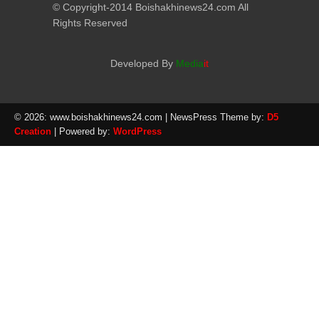
© Copyright-2014 Boishakhinews24.com All
Rights Reserved
Developed By
Media
it
© 2026: www.boishakhinews24.com
| NewsPress Theme by:
D5
Creation
| Powered by:
WordPress