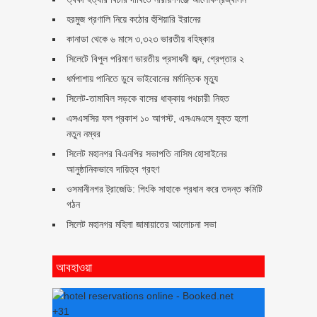
হরমুজ প্রণালি নিয়ে কঠোর হুঁশিয়ারি ইরানের
কানাডা থেকে ৬ মাসে ৩,৩২৩ ভারতীয় বহিষ্কার
সিলেটে বিপুল পরিমাণ ভারতীয় প্রসাধনী জব্দ, গ্রেপ্তার ২
ধর্মপাশায় পানিতে ডুবে ভাইবোনের মর্মান্তিক মৃত্যু
সিলেট-তামাবিল সড়কে বাসের ধাক্কায় পথচারী নিহত
এসএসসির ফল প্রকাশ ১০ আগস্ট, এসএমএসে যুক্ত হলো
নতুন নম্বর
সিলেট মহানগর বিএনপির সভাপতি নাসিম হোসাইনের
আনুষ্ঠানিকভাবে দায়িত্ব গ্রহণ
ওসমানীনগর ট্রাজেডি: পিংকি সাহাকে প্রধান করে তদন্ত কমিটি
গঠন
সিলেট মহানগর মহিলা জামায়াতের আলোচনা সভা
আবহাওয়া
+
31