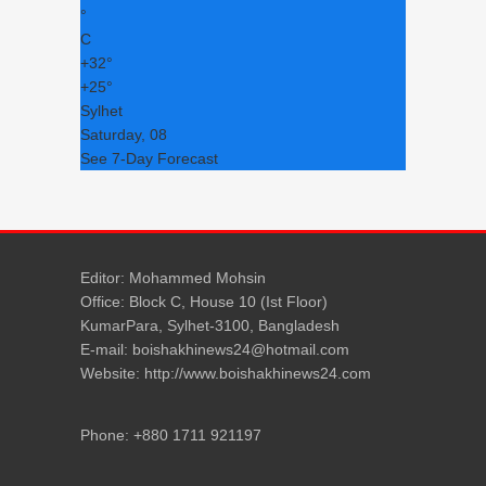
°
C
+
32°
+
25°
Sylhet
Saturday, 08
See 7-Day Forecast
Editor: Mohammed Mohsin
Office: Block C, House 10 (Ist Floor)
KumarPara, Sylhet-3100, Bangladesh
E-mail: boishakhinews24@hotmail.com
Website: http://www.boishakhinews24.com
Phone: +880 1711 921197