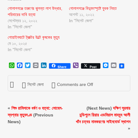
গোলাপগঞ্জে তরুণের ঝুলন্ত লাশ উদ্ধার,
গোলাপগঞ্জে বিদ্যুৎস্পৃষ্টে যুবক নিহত
পরিবারের দাবি হত্যা
আগস্ট ১১, ২০২২
সেপ্টেম্বর ১২, ২০২২
In "সিলেট জেলা"
In "সিলেট জেলা"
গোয়াইনঘাটে ট্রাক্টর উল্টে কৃষকের মৃত্যু
মে ১০, ২০২৫
In "সিলেট জেলা"
WhatsApp
Facebook
Twitter
Print
LinkedIn
Viber
Messenger
Email
Share
Post
সিলেট জেলা
Comments are Off
«
শিশু রামিসাকে ধর্ষণ ও হত্যা: সোহেল-
(Next News)
দক্ষিণ সুরমার
স্বপ্নার মৃত্যুদণ্ড
(Previous
চন্ডিপুলে রিয়ার এডমিরাল মাহবুব আলী
News)
খাঁন চত্বর নামকরণের সাইনবোর্ড স্থাপন
»