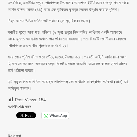
অপরদিকে, একইদিন দুপুরে গোলাপগঞ্জ উপজেলার ভাদেশ্বর ইউনিয়নের শেখপুর গ্রাম থেকে
আমান উদ্দিন সেলিম (৪৪) নামে এক ব্যক্তির ঝুলন্ত মরদেহ উদ্ধার করেছে পুলিশ।
নিহত আমান উদ্দিন সেলিম ওই গ্রামের মৃত মুছাব্বিরের ছেলে।
স্থানীয় সূত্রে জানা যায়, শনিবার (৬ জুন) দুপুরে নিজ বাড়ির আঙিনায় একটি আমগাছে
তাকে ঝুলন্ত অবস্থায় দেখতে পান পরিবারের সদস্যরা। পরে বিষয়টি স্থানীয়দের মাধ্যমে
গোলাপগঞ্জ মডেল থানা পুলিশকে জানানো হয়।
খবর পেয়ে পুলিশ ঘটনাস্থলে পৌঁছে মরদেহ উদ্ধার করে। পরবর্তী আইনি কার্যক্রমের অংশ
হিসেবে মরদেহ ময়না তদন্তের জন্য সিলেট এমএজি ওসমানী মেডিকেল কলেজ হাসপাতালের
মর্গে পাঠানো হয়েছে।
দুটি মৃত্যুর বিষয়ে নিশ্চিত করেছেন গোলাপগঞ্জ মডেল থানার ভারপ্রাপ্ত কর্মকর্তা (ওসি) মো.
আরিফুল ইসলাম।
Post Views:
154
সংবাদটি শেয়ার করুন
WhatsApp
Related