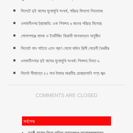
সিলেটে দুই বাসের মুখোমুখি সংঘর্ষ, পরিচয় মিললো নিহতদের
ওসমানীনগর ট্রাজেডি: এক শিশুসহ ৬ জনের পরিচয় মিলেছে
গোলাপগঞ্জে মাদক ও ইভটিজিং বিরোধী মানববন্ধন অনুষ্ঠিত
সিলেটে গান গাইতে এসে প্রাণ গেলো বাউল শিল্পী পেহেলী ভৈরবীর
ওসমানীনগরে দুই বাসের মুখোমুখি সংঘর্ষ: শিশুসহ নিহত ৯
সিলেট সীমান্তে ৫২ লাখ টাকার ভারতীয় চোরাচালানি পণ্য জব্দ
COMMENTS ARE CLOSED
সর্বশেষ
ত্বকী হত্যার বিচার দাবিতে নারায়ণগঞ্জে আলোকপ্রজ্বালন