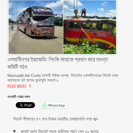
ওসমানীনগর ট্রাজেডি: পিংকি সাহাকে প্রধান করে তদন্ত
কমিটি গঠন
Manual6 Ad Code বৈশাখী নিউজ ডেস্ক: সিলেটের ওসমানীনগরের সিলেট-ঢাকা
মহাসড়কে দুই বাসের মুখোমুখি সংঘর্ষে ৯
READ MORE
সংবাদটি শেয়ার করুন
WhatsApp
সিলেট সীমান্তে ৪৭ লাখ টাকার ভারতীয় চোরাচালানি পণ্য জব্দ
জুলাই মাসে সিলেটে সড়ক দুর্ঘটনায় প্রাণ গেল ৩১ জনের