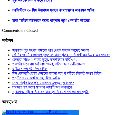
যুক্তরাষ্ট্রের ভিসায় নতুন নির্দেশনা
নরসিংদীতে ৫০ পিস ইয়াবাসহ স্বাস্থ্য কমপ্লেক্সের আরএমও আটক
ঢাকা-আরিচা মহাসড়কে বাসের ধাক্কায় প্রাণ গেল দুই ভাইয়ের
Comments are Closed
সর্বশেষ
জগন্নাথপুরে মৎস্য খামারের পাশ থেকে যুবকের মরদেহ উদ্ধার
সৌদির জোটে বাংলাদেশ যুক্ত হওয়ার প্রতিবাদে সিলেটে এনডিএফ এর সমাবেশ
ডেঙ্গুতে আরও ২ জনের মৃত্যু, হাসপাতালে ভর্তি ৬৭২
ওসমানীনগরে বাস দুর্ঘটনায় মামলা, বাতিল হলো রেজিস্ট্রেশন
এটিএমে স্পর্শেই মিলবে টাকা
সিম কোম্পানীগুলোর মেয়াদের বাহানা বন্ধের দাবীতে সিলেটে মশাল মিছিল
পত্নীতলায় চোলাইমদসহ মহিলা আটক
ফের পেছাল রিজার্ভ চুরি মামলার তদন্ত প্রতিবেদন
সালমান শাহ হত্যা মামলার আসামি ডন কারাগারে
সুনামগঞ্জে স্ত্রী পালিয়ে যাওয়ায় দুধ দিয়ে গোসল করলেন স্বামী
আবহাওয়া