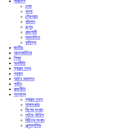
সারাদেশ
ঢাকা
খুলনা
চট্রগ্রাম
বরিশাল
রংপুর
রাজশাহী
ময়মনসিংহ
কুমিল্লা
জাতীয়
আন্তর্জাতিক
শিক্ষা
অর্থনীতি
স্বাস্থ্য তথ্য
প্রবাস
আইন আদালত
পর্যটন
রাজনীতি
অন্যান্য
স্বাস্থ্য তথ্য
সাক্ষাৎকার
বিশেষ সংবাদ
লাইফ স্টাইল
বিচিত্র সংবাদ
এক্সক্লুসিভ