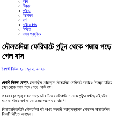
কৃষি
ফিচার
ক্রীড়া
বিনোদন
ধর্ম
নারী ও শিশু
মিডিয়া
তথ্য প্রযুক্তি
দৌলতদিয়া ফেরিঘাটে পন্টুন থেকে পদ্মায় পড়ে
গেল বাস
বৈশাখী নিউজ ২৪
|
জুন ৫, ২০২৬
বৈশাখী নিউজ ডেস্ক
: রাজবাড়ীর গোয়ালন্দে দৌলতদিয়া ফেরিঘাটে আবারও নিয়ন্ত্রণ হারিয়ে
পন্টুন থেকে পদ্মায় পড়ে গেছে একটি বাস।
শুক্রবার (৫ জুন) সকাল সাড়ে ৯টার দিকে ফেরিঘাটের ৭ নম্বর পন্টুনে ঘটেছে এই ঘটনা।
তবে এ ঘটনায় এখনো হতাহতের খবর পাওয়া যায়নি।
বিআইডব্লিউটিসি দৌলতদিয়া ঘাট শাখার সহকারী মহাব্যবস্থাপক মোহাম্মদ সালাহউদ্দিন
বিষয়টি নিশ্চিত করেছেন।