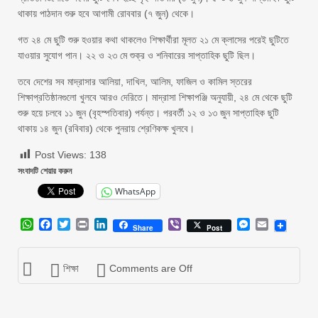
থাকায় পাঠদান শুরু হবে আগামী রোববার (৭ জুন) থেকে।
‎গত ২৪ মে ছুটি শুরু হওয়ার কথা থাকলেও শিক্ষার্থীরা মূলত ২১ মে ক্লাসের পরেই ছুটিতে
যাওয়ার সুযোগ পান। ২২ ও ২৩ মে শুক্র ও শনিবারের সাপ্তাহিক ছুটি ছিল।
‎তবে দেশের সব মাদ্রাসার আলিয়া, দাখিল, আলিম, ফাজিল ও কামিল স্তরের
শিক্ষাপ্রতিষ্ঠানগুলো খুলবে আরও দেরিতে। মাদ্রাসা শিক্ষাপঞ্জি অনুযায়ী, ২৪ মে থেকে ছুটি
শুরু হয়ে চলবে ১১ জুন (বৃহস্পতিবার) পর্যন্ত। পরবর্তী ১২ ও ১৩ জুন সাপ্তাহিক ছুটি
থাকায় ১৪ জুন (রবিবার) থেকে পুনরায় শ্রেণিকক্ষ খুলবে।
Post Views:
138
সংবাদটি শেয়ার করুন
WhatsApp
WhatsApp
Facebook
Twitter
Print
LinkedIn
Viber
Messenger
Email
Share
Post
শিক্ষা
Comments are Off