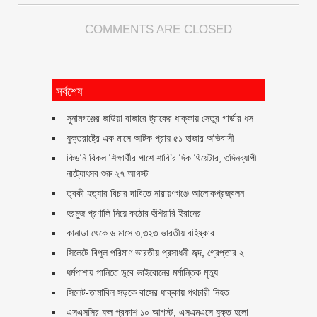
COMMENTS ARE CLOSED
সর্বশেষ
সুনামগঞ্জের জাউয়া বাজারে ট্রাকের ধাক্কায় সেতুর গার্ডার ধস
যুক্তরাষ্ট্রে এক মাসে আটক প্রায় ৫১ হাজার অভিবাসী
কিডনি বিকল শিক্ষার্থীর পাশে শাবি’র দিক থিয়েটার, ৩দিনব্যাপী
নাট্যোৎসব শুরু ২৭ আগস্ট
ত্বকী হত্যার বিচার দাবিতে নারায়ণগঞ্জে আলোকপ্রজ্বলন
হরমুজ প্রণালি নিয়ে কঠোর হুঁশিয়ারি ইরানের
কানাডা থেকে ৬ মাসে ৩,৩২৩ ভারতীয় বহিষ্কার
সিলেটে বিপুল পরিমাণ ভারতীয় প্রসাধনী জব্দ, গ্রেপ্তার ২
ধর্মপাশায় পানিতে ডুবে ভাইবোনের মর্মান্তিক মৃত্যু
সিলেট-তামাবিল সড়কে বাসের ধাক্কায় পথচারী নিহত
এসএসসির ফল প্রকাশ ১০ আগস্ট, এসএমএসে যুক্ত হলো