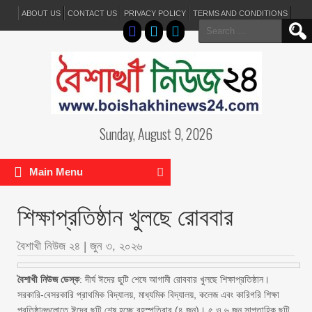
ABOUT US
CONTACT US
PRIVACY POLICY
TERMS AND CONDITIONS
Search
for:
Sunday, August 9, 2026
Main Menu
শিক্ষাপ্রতিষ্ঠান খুলছে রোববার
বৈশাখী নিউজ ২৪
|
জুন ৩, ২০২৬
বৈশাখী নিউজ ডেস্ক
: দীর্ঘ ঈদের ছুটি শেষে আগামী রোববার খুলছে শিক্ষাপ্রতিষ্ঠান।
সরকারি-বেসরকারি প্রাথমিক বিদ্যালয়, মাধ্যমিক বিদ্যালয়, কলেজ এবং কারিগরি শিক্ষা
প্রতিষ্ঠানগুলোতে ঈদের ছুটি শেষ হচ্ছে বৃহস্পতিবার (৪ জুন)। ৫ ও ৬ জুন সাপ্তাহিক ছুটি