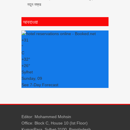
নতুন নম্বর
আবহাওয়া
+
31
°
C
+
32°
+
26°
Sylhet
Sunday, 09
See 7-Day Forecast
Editor: Mohammed Mohsin
Office: Block C, House 10 (Ist Floor)
KumarPara, Sylhet-3100, Bangladesh