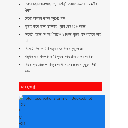
ঢাকায় মহাসমাবেশসহ নতুন কর্মসূচি ঘোষণা করলো ১১ দলীয়
ঐক্য
দেশের বাজারে বাড়ল স্বর্ণের দাম
জুলাই মাসে সড়ক দুর্ঘটনায় প্রাণ গেল ৪১৬ জনের
ন
সিলেটে হামের উপসর্গে আরও ২ শিশুর মৃত্যু, হাসপাতালে ভর্তি
৭৪
সিলেটে শিশু ফাহিমা হত্যায় জাকিরের মৃত্যুদণ্ড
ব
পত্নীতলায় মাদক বিরোধি পৃথক অভিযানে ৮ জন আটক
রিয়ার অ্যাডমিরাল মাহবুব আলী খানের ৪২তম মৃত্যুবার্ষিকী
আজ
আবহাওয়া
+
27
°
C
+
31°