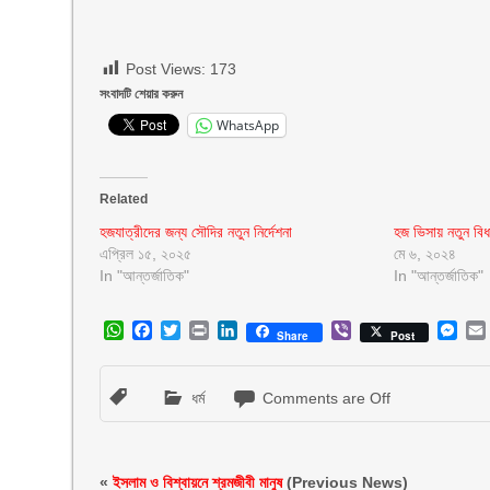
Post Views:
173
সংবাদটি শেয়ার করুন
WhatsApp
Related
হজযাত্রীদের জন্য সৌদির নতুন নির্দেশনা
হজ ভিসায় নতুন ব
এপ্রিল ১৫, ২০২৫
মে ৬, ২০২৪
In "আন্তর্জাতিক"
In "আন্তর্জাতিক"
WhatsApp
Facebook
Twitter
Print
LinkedIn
Viber
Mes
Share
Post
ধর্ম
Comments are Off
«
ইসলাম ও বিশ্বায়নে শ্রমজীবী মানুষ
(Previous News)