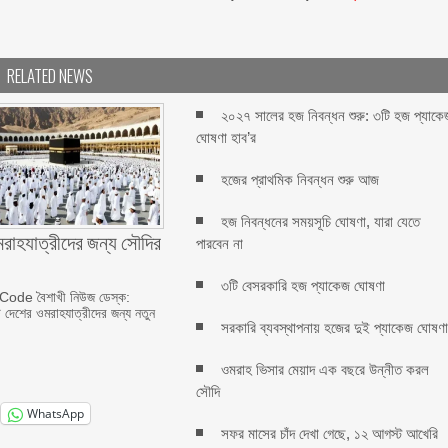
RELATED NEWS
২০২৭ সালের হজ নিবন্ধন শুরু: ৩টি হজ প্যাকে
ঘোষণা হাব’র
হজের প্রাথমিক নিবন্ধন শুরু আজ
হজ নিবন্ধনের সময়সূচি ঘোষণা, যারা যেতে
মরাহযাত্রীদের জন্য সৌদির
পারবেন না
৩টি বেসরকারি হজ প্যাকেজ ঘোষণা
ode বৈশাখী নিউজ ডেস্ক:
 দেশের ওমরাহযাত্রীদের জন্য নতুন
সরকারি ব্যবস্থাপনায় হজের দুই প্যাকেজ ঘোষণ
ওমরাহ ভিসার মেয়াদ এক বছরে উন্নীত করল
সৌদি
WhatsApp
সফর মাসের চাঁদ দেখা গেছে, ১২ আগস্ট আখেরি