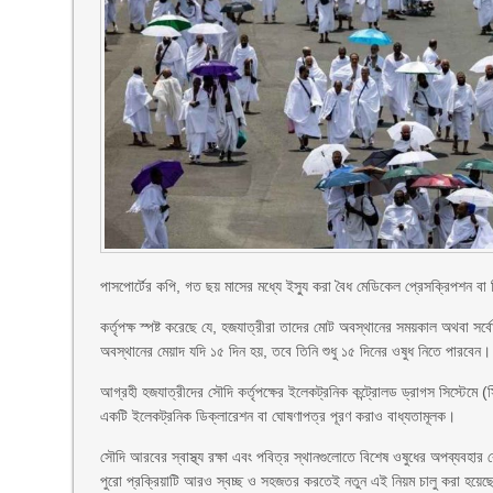
পাসপোর্টের কপি, গত ছয় মাসের মধ্যে ইস্যু করা বৈধ মেডিকেল প্রেসক্রিপশন ব
কর্তৃপক্ষ স্পষ্ট করেছে যে, হজযাত্রীরা তাদের মোট অবস্থানের সময়কাল অথবা সর্
অবস্থানের মেয়াদ যদি ১৫ দিন হয়, তবে তিনি শুধু ১৫ দিনের ওষুধ নিতে পারবেন।
আগ্রহী হজযাত্রীদের সৌদি কর্তৃপক্ষের ইলেকট্রনিক কন্ট্রোলড ড্রাগস সিস্ট
একটি ইলেকট্রনিক ডিক্লারেশন বা ঘোষণাপত্র পূরণ করাও বাধ্যতামূলক।
সৌদি আরবের স্বাস্থ্য রক্ষা এবং পবিত্র স্থানগুলোতে বিশেষ ওষুধের অপব্যবহার
পুরো প্রক্রিয়াটি আরও স্বচ্ছ ও সহজতর করতেই নতুন এই নিয়ম চালু করা হয়