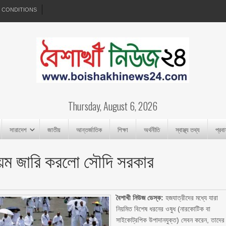
 CONDITIONS
Thursday, August 6, 2026
সারাদেশ
জাতীয়
আন্তর্জাতিক
শিক্ষা
অর্থনীতি
স্বাস্থ্য তথ্য
প্রব
িয়ম জারি করলো সৌদি সরকার
বৈশাখী নিউজ ডেস্ক:
হজযাত্রীদের মধ্যে যারা
নিয়মিত বিশেষ ধরনের ওষুধ (নারকোটিক বা
সাইকোট্রপিক উপাদানযুক্ত) সেবন করেন, তাদের