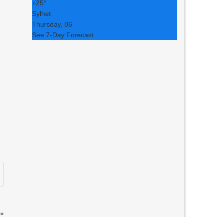
+
25°
Sylhet
Thursday, 06
See 7-Day Forecast
»