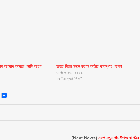
িধান আরোপ করেছে সৌদি আরব
হজের নিয়ম লঙ্ঘন করলে কঠোর ব্যবস্থার ঘোষণা
এপ্রিল ২৬, ২০২৬
In "আন্তর্জাতিক"
senger
Email
(Next News)
দেশে নতুন পাঁচ উপজেলা গঠন