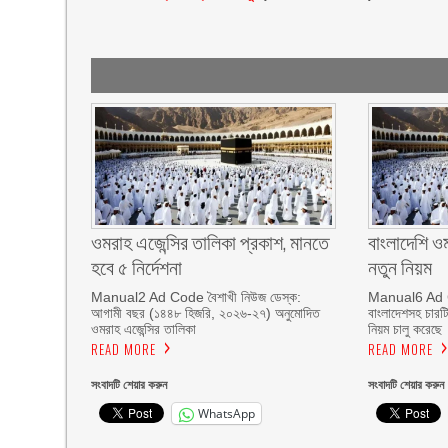
ওমরাহ এজেন্সির তালিকা প্রকাশ, মানতে
বাংলাদেশি ও
হবে ৫ নির্দেশনা
নতুন নিয়ম
Manual2 Ad Code বৈশাখী নিউজ ডেস্ক:
Manual6 Ad C
আগামী বছর (১৪৪৮ হিজরি, ২০২৬-২৭) অনুমোদিত
বাংলাদেশসহ চারটি
ওমরাহ এজেন্সির তালিকা
নিয়ম চালু করেছে
READ MORE
READ MORE
সংবাদটি শেয়ার করুন
সংবাদটি শেয়ার করুন
WhatsApp