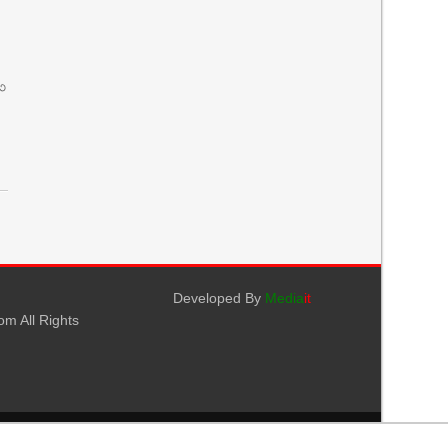
 ৩
Developed By
Media
it
m All Rights