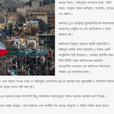
করেছে ইরান। অভিযুক্ত দেশগুলো হলো- সৌদি
আরব, সংযুক্ত আরব আমিরাত, বাহরাইন, কাতার
এবং জর্ডান।
মঙ্গলবার (১৪ এপ্রিল) তুরস্কভিত্তিক সংবাদমাধ্
আনাদোলু এজেন্সি-এর এক প্রতিবেদনে এ তথ্য
জানানো হয়।
জাতিসংঘে নিযুক্ত ইরানের স্থায়ী প্রতিনিধি ও
রাষ্ট্রদূত আমির সাঈদ ইরাভানি এ বিষয়ে একটি
আনুষ্ঠানিক চিঠি দিয়েছেন। সোমবার স্থানীয় সময়
তিনি চিঠিটি পাঠান জাতিসংঘের মহাসচিব
আন্তোনিও গুতেরেস এবং জাতিসংঘ নিরাপত্তা
পরিষদ-এর সভাপতির কাছে।
িতে এমন প্রমাণ পাওয়া গেছে যে অভিযুক্ত দেশগুলোর ভূখণ্ড ব্যবহার করে যুক্তরাষ্ট্র ও ইসরাইল ইরানে
য়া হয়েছে বলেও দাবি করা হয়।
খণ্ড ব্যবহার করার পাশাপাশি কিছু বেসামরিক লক্ষ্যবস্তুতে অবৈধ হামলায় সরাসরি অংশ নিয়েছে।
বদ্ধতা লঙ্ঘন করেছে। ফলে ইরানের ওপর সংঘটিত সব ধরনের বস্তুগত ও নৈতিক ক্ষতির জন্য তাদের