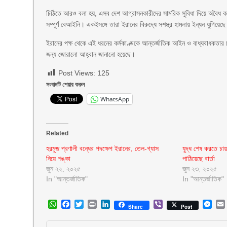
চিঠিতে আরও বলা হয়, এসব দেশ আগ্রাসনকারীদের সামরিক সুবিধা দিয়ে অবৈধ কর্
সম্পূর্ণ বেআইনি। একইসঙ্গে তারা ইরানের বিরুদ্ধে সশস্ত্র হামলায় ইন্ধন যুগিয়ে
ইরানের পক্ষ থেকে এই ধরনের কর্মকাণ্ডকে আন্তর্জাতিক আইন ও বাধ্যবাধকতার 
জন্য জোরালো আহ্বান জানানো হয়েছে।
Post Views:
125
সংবাদটি শেয়ার করুন
WhatsApp
Related
হরমুজ প্রণালী বন্ধের পদক্ষেপ ইরানের, তেল-গ্যাস
যুদ্ধ শেষ করতে চা
নিয়ে শঙ্কা
পাঠিয়েছে বার্তা
জুন ২২, ২০২৫
জুন ২৩, ২০২৫
In "আন্তর্জাতিক"
In "আন্তর্জাতিক"
WhatsApp
Facebook
Twitter
Print
LinkedIn
Viber
Mes
Share
Post