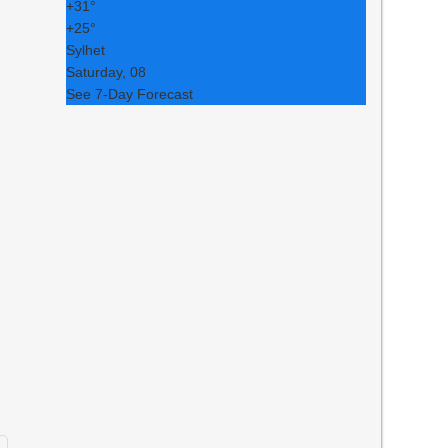
+
31°
+
25°
Sylhet
Saturday, 08
See 7-Day Forecast