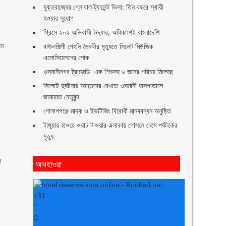
যুক্তরাজ্যের গ্লোবাল ট্যালেন্ট ভিসা: তিন বছরে স্থায়ী
হওয়ার সুযোগ
গ্রিসে ২০২ অভিবাসী উদ্ধার, অধিকাংশই বাংলাদেশি
যম
বাউলশিল্পী পেহলি ভৈরবীর মৃত্যুতে সিলেট মিউজিক
এসোসিয়েশনের শোক
ওসমানীনগর ট্রাজেডি: এক শিশুসহ ৬ জনের পরিচয় মিলেছে
সিলেটে দুর্ঘটনায় আহতদের দেখতে ওসমানী হাসপাতালে
জামায়াত নেতৃবৃন্দ
গোলাপগঞ্জে মাদক ও ইভটিজিং বিরোধী মানববন্ধন অনুষ্ঠিত
টাঙ্গুয়ার হাওরে ওয়াচ টাওয়ার এলাকায় গোসলে নেমে পর্যটকের
মৃত্যু
র
আবহাওয়া
+
31
°
C