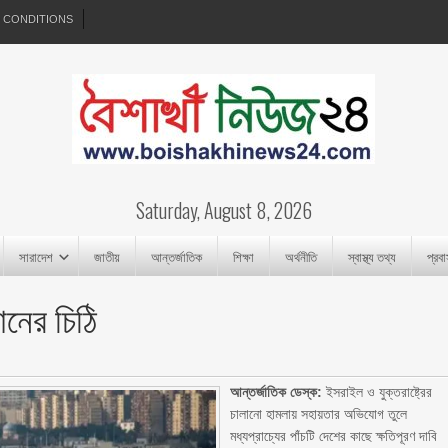
 CONDITIONS
Saturday, August 8, 2026
সারাদেশ
জাতীয়
আন্তর্জাতিক
শিক্ষা
অর্থনীতি
স্বাস্থ্য তথ্য
প্রব
ানের চিঠি
আন্তর্জাতিক ডেস্ক:
ইসরাইল ও যুক্তরাষ্ট্রের
চালানো হামলায় সহায়তার অভিযোগ তুলে
মধ্যপ্রাচ্যের পাঁচটি দেশের কাছে ক্ষতিপূরণ দাবি