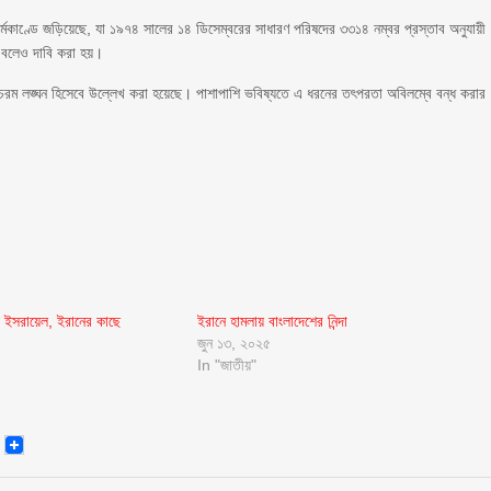
মকাণ্ডে জড়িয়েছে, যা ১৯৭৪ সালের ১৪ ডিসেম্বরের সাধারণ পরিষদের ৩৩১৪ নম্বর প্রস্তাব অনুযায়ী
ছে বলেও দাবি করা হয়।
চরম লঙ্ঘন হিসেবে উল্লেখ করা হয়েছে। পাশাপাশি ভবিষ্যতে এ ধরনের তৎপরতা অবিলম্বে বন্ধ করার
য় ইসরায়েল, ইরানের কাছে
ইরানে হামলায় বাংলাদেশের নিন্দা
জুন ১৩, ২০২৫
In "জাতীয়"
senger
Email