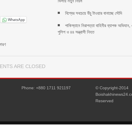
ভিসায় নতুন নিয়ম
বিশ্বের সবচেয়ে উঁচু টাওয়ার বানাচ্ছে সৌদি
WhatsApp
পাকিস্তানে নিরাপত্তা বাহিনীর ব্যাপক অভিযান,
পুলিশ ও ৪৪ সন্ত্রাসী নিহত
ফোরণ
ENTS ARE CLOSED
Phone: +880 1711 921197
© Copyright-2014
Boishakhinews24.co
Reserved
D5 Creation
| Powered by:
WordPress