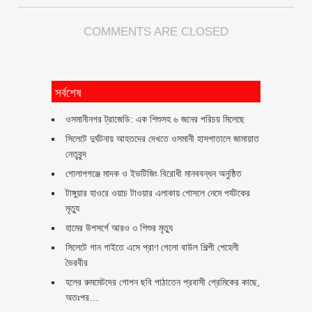
COMMENTS ARE CLOSED
সর্বশেষ
ওসমানীনগর ট্রাজেডি: এক শিশুসহ ৬ জনের পরিচয় মিলেছে
সিলেটে দুর্ঘটনায় আহতদের দেখতে ওসমানী হাসপাতালে জামায়াত
নেতৃবৃন্দ
গোলাপগঞ্জে মাদক ও ইভটিজিং বিরোধী মানববন্ধন অনুষ্ঠিত
টাঙ্গুয়ার হাওরে ওয়াচ টাওয়ার এলাকায় গোসলে নেমে পর্যটকের
মৃত্যু
হামের উপসর্গে আরও ৩ শিশুর মৃত্যু
সিলেটে গান গাইতে এসে প্রাণ গেলো বাউল শিল্পী পেহেলী
ভৈরবীর
হলের রুমমেটদের গোপন ছবি পাঠাতেন প্রবাসী প্রেমিকের কাছে,
অতঃপর…