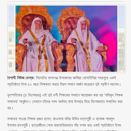
বৈশাখী নিউজ ডেস্ক:
সিলেটের বালাগঞ্জ উপজেলার জামিয়া হোসাইনিয়া গহরপুরে একই
প্রতিষ্ঠানে টানা ৫০ বছর শিক্ষকতা করার বিরল সম্মান অর্জন করেছেন দুই প্রবীণ আলেম।
বৃহস্পতিবার (৪ ডিসেম্বর) এই দুই গুণী শিক্ষকের সম্মানে আয়োজন করা হয় ‘পথিকৃৎ শিক্ষক
সম্মাননা’ অনুষ্ঠান। সেখানে তাঁদের নগদ অর্থসহ নানা উপহার দিয়ে বিশেষভাবে সম্মানিত করা
হয়।
সম্মাননা পাওয়া শিক্ষক দুজন হলেন, মাওলানা মনির উদ্দিন দত্তপুরী ও হাফেজ শামসুল
ইসলাম রতনপুরী। ছাত্রজীবন শেষে ধারাবাহিকভাবে পাঁচ দশক ধরে একই প্রতিষ্ঠানে ইলম