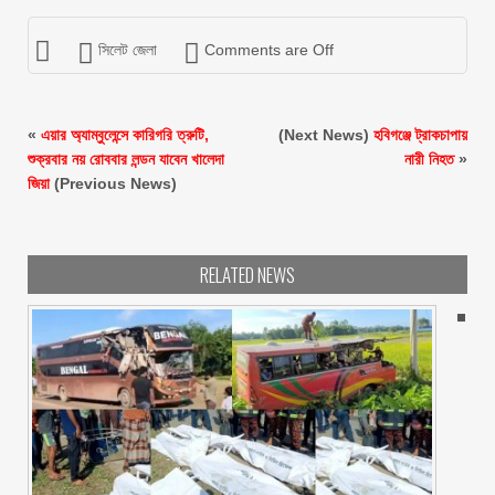
সিলেট জেলা
Comments are Off
«
এয়ার অ্যাম্বুলেন্সে কারিগরি ত্রুটি,
(Next News)
হবিগঞ্জে ট্রাকচাপায়
শুক্রবার নয় রোববার লন্ডন যাবেন খালেদা
নারী নিহত
»
জিয়া
(Previous News)
RELATED NEWS