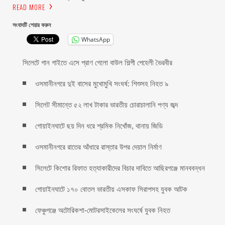
READ MORE
সংবাদটি শেয়ার করুন
WhatsApp
সিলেটে গান গাইতে এসে প্রাণ গেলো বাউল শিল্পী পেহেলী ভৈরবীর
ওসমানীনগরে দুই বাসের মুখোমুখি সংঘর্ষ: শিশুসহ নিহত ৯
সিলেট সীমান্তে ৫২ লাখ টাকার ভারতীয় চোরাচালানি পণ্য জব্দ
গোয়াইনঘাটে ছয় দিন ধরে শ্রমিক নিখোঁজ, থানায় জিডি
ওসমানীনগরে রাতের আঁধারে রাস্তার উপর দেয়াল নির্মাণ
সিলেটে কিশোর রিফাত হত্যাকারীদের বিচার দাবিতে আছিরগঞ্জে মানববন্ধন
গোয়াইনঘাটে ১৭০ বোতল ভারতীয় এসকাফ সিরাপসহ যুবক আটক
ফেঞ্চুগঞ্জে অটোরিকশা-মোটরসাইকেলের সংঘর্ষে যুবক নিহত