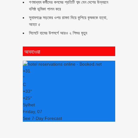
গণমাধ্যম কর্মীদের কলমের প্রতিটি শব্দ যেন দেশের উন্নয়নে
বলিষ্ঠ ভূমিকা পালন করে
সুনামগঞ্জে সড়কের ওপর রামদা দিয়ে কুপিয়ে কৃষককে হত্যা,
আহত ৫
সিলেটে হামের উপসর্গে আরও ২ শিশুর মৃত্যু
আবহাওয়া
+
31
°
C
+
33°
+
25°
Sylhet
Friday, 07
See 7-Day Forecast