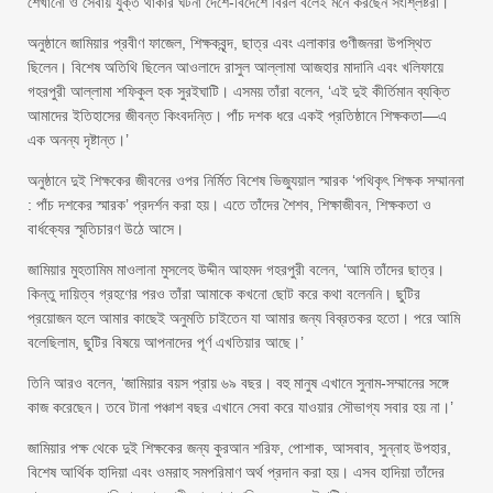
শেখানো ও সেবায় যুক্ত থাকার ঘটনা দেশে-বিদেশে বিরল বলেই মনে করছেন সংশ্লিষ্টরা।
অনুষ্ঠানে জামিয়ার প্রবীণ ফাজেল, শিক্ষকবৃন্দ, ছাত্র এবং এলাকার গুণীজনরা উপস্থিত
ছিলেন। বিশেষ অতিথি ছিলেন আওলাদে রাসুল আল্লামা আজহার মাদানি এবং খলিফায়ে
গহরপুরী আল্লামা শফিকুল হক সুরইঘাটি। এসময় তাঁরা বলেন, ‘এই দুই কীর্তিমান ব্যক্তি
আমাদের ইতিহাসের জীবন্ত কিংবদন্তি। পাঁচ দশক ধরে একই প্রতিষ্ঠানে শিক্ষকতা—এ
এক অনন্য দৃষ্টান্ত।’
অনুষ্ঠানে দুই শিক্ষকের জীবনের ওপর নির্মিত বিশেষ ভিজ্যুয়াল স্মারক ‘পথিকৃৎ শিক্ষক সম্মাননা
: পাঁচ দশকের স্মারক’ প্রদর্শন করা হয়। এতে তাঁদের শৈশব, শিক্ষাজীবন, শিক্ষকতা ও
বার্ধক্যের স্মৃতিচারণ উঠে আসে।
জামিয়ার মুহতামিম মাওলানা মুসলেহ উদ্দীন আহমদ গহরপুরী বলেন, ‘আমি তাঁদের ছাত্র।
কিন্তু দায়িত্ব গ্রহণের পরও তাঁরা আমাকে কখনো ছোট করে কথা বলেননি। ছুটির
প্রয়োজন হলে আমার কাছেই অনুমতি চাইতেন যা আমার জন্য বিব্রতকর হতো। পরে আমি
বলেছিলাম, ছুটির বিষয়ে আপনাদের পূর্ণ এখতিয়ার আছে।’
তিনি আরও বলেন, ‘জামিয়ার বয়স প্রায় ৬৯ বছর। বহু মানুষ এখানে সুনাম-সম্মানের সঙ্গে
কাজ করেছেন। তবে টানা পঞ্চাশ বছর এখানে সেবা করে যাওয়ার সৌভাগ্য সবার হয় না।’
জামিয়ার পক্ষ থেকে দুই শিক্ষকের জন্য কুরআন শরিফ, পোশাক, আসবাব, সুন্নাহ উপহার,
বিশেষ আর্থিক হাদিয়া এবং ওমরাহ সমপরিমাণ অর্থ প্রদান করা হয়। এসব হাদিয়া তাঁদের