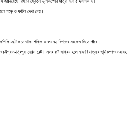
জানিয়েছে রিখটার স্কেলে ভূমিকম্পের মাত্রা ছিল ৫ দশমিক ৭।
হেলে পড়ে ও ফাটল দেখা দেয়।
 হলেও কপিলি ফল্টে জমে থাকা শক্তি আরও বড় বিপদের সংকেত দিতে পারে।
্টগ্রাম-ত্রিপুরা ফোল্ড বেল্ট। এসব ফল্ট সক্রিয় হলে মাঝারি মাত্রার ভূমিকম্পও ভয়াবহ