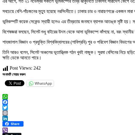
এর আগে, গত ২১ নভেম্বর সকালে ভূমিকম্পের তীব্র ঝাঁকুনিতে ঢাকাসহ সারাদেশ কেঁপে
সবচেয়ে বেশি-পাঁচজনের মৃত্যু হয়েছে নরসিংদীতে। ঢাকায় চার ও নারায়ণগঞ্জে একজন 
ভূমিকম্পটি কয়েক সেকেন্ড স্থায়ী হলেও এর তীব্রতায় জনমনে ব্যাপক আতঙ্ক সৃষ্টি হয়। সা
বিশেষজ্ঞরা বলছেন, সিলেট শুধু বাইরের উৎস থেকে আসা ভূমিকম্পে কাঁপছে না, বরং স্থানী
শাহজালাল বিজ্ঞান ও প্রযুক্তি বিশ্ববিদ্যালয়ের (শাবিপ্রবি) পুর ও পরিবেশ বিজ্ঞান বিভ
তিনি আরও বলেন, সিলেট অঞ্চলের ভূতাত্ত্বিক গঠন খুবই নাজুক। সুরমা বেসিনের নিচে ছড়িয়ে 
ক্ষতি ডেকে আনতে পারে।
Post Views:
242
সংবাদটি শেয়ার করুন
WhatsApp
WhatsApp
Facebook
Twitter
Print
LinkedIn
Share