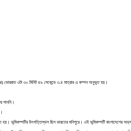
র) ভোররাত ৩টা ৩০ মিনিট ৪৯ সেকেন্ডে ৩.৪ মাত্রার এ কম্পন অনুভূত হয়।
ের পাননি।
ন।
ূত হয়। ভূমিকম্পটির উৎপত্তিস্থল ছিল ভারতের মনিপুরে। এই ভূমিকম্পটি বাংলাদেশের অভ্য