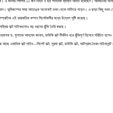
 ওঠে। এ ঘটনায় শিশুসহ ১০ জন নিহত ও ছয় শতাধিক ব্যক্তি আহত হয়েছেন। আবহাওয়া অফিস 
মারা যান। ভূমিকম্পের সময় আতঙ্কে অনেকেই ভবন থেকে লাফিয়ে পড়েন। এ ছাড়া কিছু ভবন 
ম্প্রতিক এই ধারাবাহিক কম্পন সিলেটবাসীর মধ্যে উদ্বেগ সৃষ্টি করেছে।
য় সক্রিয় ফল্ট লাইনগুলোও বড় ধরনের ঝুঁকি তৈরি করছে।
াগের অধ্যাপক ড. মুশতাক আহমেদ জানান, ডাউকি ফল্ট দীর্ঘদিন ধরে ঝুঁকিপূর্ণ হিসেবে পরিচিত
আছে একাধিক ফল্ট লাইন—সিলেট ফল্ট, সুরমা ফল্ট, ডাউকি ফল্ট, আটগ্রাম-ভৈরব লাইনামেন্ট ও চট