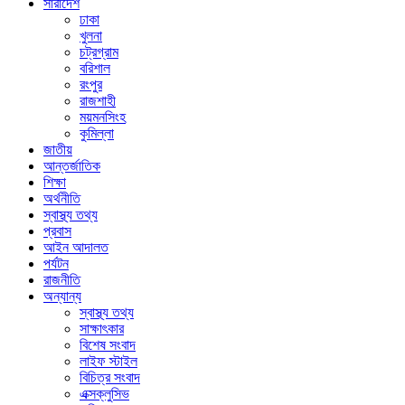
সারাদেশ
ঢাকা
খুলনা
চট্রগ্রাম
বরিশাল
রংপুর
রাজশাহী
ময়মনসিংহ
কুমিল্লা
জাতীয়
আন্তর্জাতিক
শিক্ষা
অর্থনীতি
স্বাস্থ্য তথ্য
প্রবাস
আইন আদালত
পর্যটন
রাজনীতি
অন্যান্য
স্বাস্থ্য তথ্য
সাক্ষাৎকার
বিশেষ সংবাদ
লাইফ স্টাইল
বিচিত্র সংবাদ
এক্সক্লুসিভ