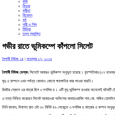
কৃষি
ফিচার
ক্রীড়া
বিনোদন
ধর্ম
নারী ও শিশু
মিডিয়া
তথ্য প্রযুক্তি
গভীর রাতে ভূমিকম্পে কাঁপলো সিলেট
বৈশাখী নিউজ ২৪
|
নভেম্বর ২৭, ২০২৫
বৈশাখী নিউজ ডেস্ক:
সিলেটে আবারও ভূমিকম্প অনুভূত হয়েছে। বৃহস্পতিবার (২৭ নভেম্ব
মৃদু এ কম্পনে এখন পর্যন্ত কোথাও কোনো ক্ষয়ক্ষতির খবর পাওয়া যায়নি।
রিখটার স্কেলে এর মাত্রা ছিল ৩ দশমিক ৪। এটি মৃদু ভূমিকম্প হওয়ায় অনেকেই ঘটনাটি ট
এ তথ্য নিশ্চিত করেছেন সিলেট আবহাওয়া অফিসের আবহাওয়াবিদ শাহ মো. সজিব হোসাই
তিনি জানান, দিবাগত রাত ৩টা ৩০ মিনিট ৪৯ সেকেন্ডে ৩ দশমিক ৪ মাত্রার এ কম্পন অনুভ