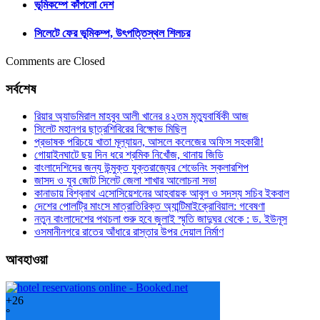
ভূমিকম্পে কাঁপলো দেশ
সিলেটে ফের ভূমিকম্প, উৎপত্তিস্থল শিলচর
Comments are Closed
সর্বশেষ
রিয়ার অ্যাডমিরাল মাহবুব আলী খানের ৪২তম মৃত্যুবার্ষিকী আজ
সিলেট মহানগর ছাত্রশিবিরের বিক্ষোভ মিছিল
প্রভাষক পরিচয়ে খাতা মূল্যায়ন, আসলে কলেজের অফিস সহকারী!
গোয়াইনঘাটে ছয় দিন ধরে শ্রমিক নিখোঁজ, থানায় জিডি
বাংলাদেশিদের জন্য উন্মুক্ত যুক্তরাজ্যের শেভেনিং স্কলারশিপ
জাসদ ও যুব জোট সিলেট জেলা শাখার আলোচনা সভা
কানাডায় বিশ্বনাথ এসোসিয়েশনের আহবায়ক আবুল ও সদস্য সচিব ইকবাল
দেশের পোলট্রি মাংসে মাত্রাতিরিক্ত অ্যান্টিমাইক্রোবিয়াল: গবেষণা
নতুন বাংলাদেশের পথচলা শুরু হবে জুলাই স্মৃতি জাদুঘর থেকে : ড. ইউনূস
ওসমানীনগরে রাতের আঁধারে রাস্তার উপর দেয়াল নির্মাণ
আবহাওয়া
+
26
°