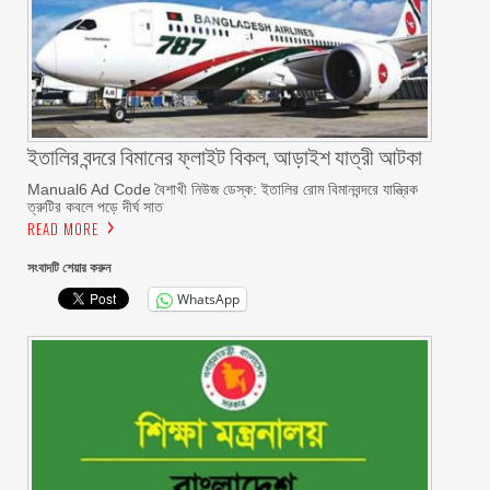
ইতালির বন্দরে বিমানের ফ্লাইট বিকল, আড়াইশ যাত্রী আটকা
Manual6 Ad Code বৈশাখী নিউজ ডেস্ক: ইতালির রোম বিমানবন্দরে যান্ত্রিক
ত্রুটির কবলে পড়ে দীর্ঘ সাত
READ MORE
সংবাদটি শেয়ার করুন
WhatsApp