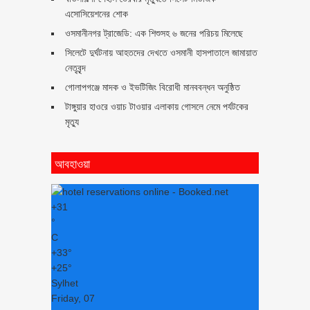
এসোসিয়েশনের শোক
ওসমানীনগর ট্রাজেডি: এক শিশুসহ ৬ জনের পরিচয় মিলেছে
সিলেটে দুর্ঘটনায় আহতদের দেখতে ওসমানী হাসপাতালে জামায়াত
নেতৃবৃন্দ
গোলাপগঞ্জে মাদক ও ইভটিজিং বিরোধী মানববন্ধন অনুষ্ঠিত
টাঙ্গুয়ার হাওরে ওয়াচ টাওয়ার এলাকায় গোসলে নেমে পর্যটকের
মৃত্যু
আবহাওয়া
+
31
°
C
+
33°
+
25°
Sylhet
Friday, 07