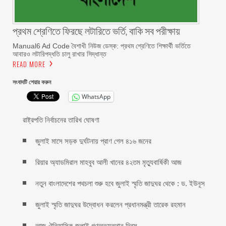
প্রথম শ্রেণিতে ফিরছে লটারিতে ভর্তি, বাকি সব পরীক্ষায়
Manual6 Ad Code বৈশাখী নিউজ ডেস্ক: প্রথম শ্রেণিতে শিক্ষার্থী ভর্তিতে
আবারও লটারিপদ্ধতি চালু রাখার সিদ্ধান্ত
READ MORE
সংবাদটি শেয়ার করুন
WhatsApp
রাষ্ট্রপতি নির্বাচনের তারিখ ঘোষণা
জুলাই মাসে সড়ক দুর্ঘটনায় প্রাণ গেল ৪১৬ জনের
রিয়ার অ্যাডমিরাল মাহবুব আলী খানের ৪২তম মৃত্যুবার্ষিকী আজ
নতুন বাংলাদেশের পথচলা শুরু হবে জুলাই স্মৃতি জাদুঘর থেকে : ড. ইউনূস
জুলাই স্মৃতি জাদুঘর উদ্বোধন করলেন প্রধানমন্ত্রী তারেক রহমান
আজ ঐতিহাসিক জুলাই গণঅভ্যুত্থান দিবস