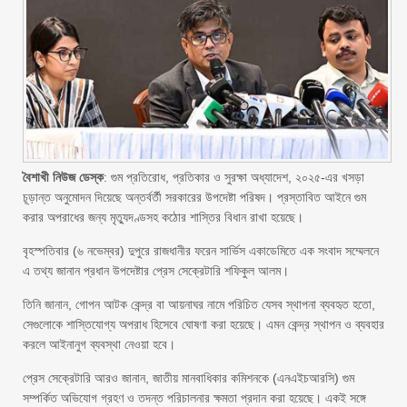
বৈশাখী নিউজ ডেস্ক
: গুম প্রতিরোধ, প্রতিকার ও সুরক্ষা অধ্যাদেশ, ২০২৫-এর খসড়া
চূড়ান্ত অনুমোদন দিয়েছে অন্তর্বর্তী সরকারের উপদেষ্টা পরিষদ। প্রস্তাবিত আইনে গুম
করার অপরাধের জন্য মৃত্যুদণ্ডসহ কঠোর শাস্তির বিধান রাখা হয়েছে।
বৃহস্পতিবার (৬ নভেম্বর) দুপুরে রাজধানীর ফরেন সার্ভিস একাডেমিতে এক সংবাদ সম্মেলনে
এ তথ্য জানান প্রধান উপদেষ্টার প্রেস সেক্রেটারি শফিকুল আলম।
তিনি জানান, গোপন আটক কেন্দ্র বা আয়নাঘর নামে পরিচিত যেসব স্থাপনা ব্যবহৃত হতো,
সেগুলোকে শাস্তিযোগ্য অপরাধ হিসেবে ঘোষণা করা হয়েছে। এমন কেন্দ্র স্থাপন ও ব্যবহার
করলে আইনানুগ ব্যবস্থা নেওয়া হবে।
প্রেস সেক্রেটারি আরও জানান, জাতীয় মানবাধিকার কমিশনকে (এনএইচআরসি) গুম
সম্পর্কিত অভিযোগ গ্রহণ ও তদন্ত পরিচালনার ক্ষমতা প্রদান করা হয়েছে। একই সঙ্গে