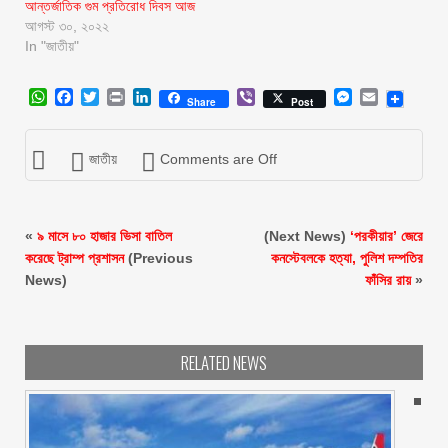
আন্তর্জাতিক গুম প্রতিরোধ দিবস আজ
আগস্ট ৩০, ২০২২
In "জাতীয়"
WhatsApp
Facebook
Twitter
Print
LinkedIn
Viber
Messenger
Email
Share
Post
জাতীয়
Comments are Off
«
৯ মাসে ৮০ হাজার ভিসা বাতিল
(Next News)
‘পরকীয়ার’ জেরে
করেছে ট্রাম্প প্রশাসন
(Previous
কনস্টেবলকে হত্যা, পুলিশ দম্পতির
News)
ফাঁসির রায়
»
RELATED NEWS