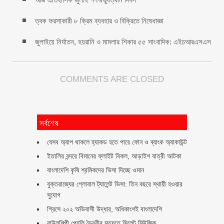
ত্বক ফরসাকারী ৮ ক্রিম ব্যবহার ও বিক্রিতে নিষেধাজ্ঞা
জুলাইয়ে নির্যাতন, হয়রানি ও মামলার শিকার ৫৫ সাংবাদিক: এইচআরএসএস
COMMENTS ARE CLOSED
সর্বশেষ
যেসব অ্যাপ থাকলে হ্যাকড হতে পারে ফোন ও ব্যাংক অ্যাকাউন্ট
ইতালির বন্দরে বিমানের ফ্লাইট বিকল, আড়াইশ যাত্রী আটকা
বাংলাদেশি কৃষি শ্রমিকদের ভিসা দিচ্ছে ওমান
যুক্তরাজ্যের গ্লোবাল ট্যালেন্ট ভিসা: তিন বছরে স্থায়ী হওয়ার
সুযোগ
গ্রিসে ২০২ অভিবাসী উদ্ধার, অধিকাংশই বাংলাদেশি
বাউলশিল্পী পেহলি ভৈরবীর মৃত্যুতে সিলেট মিউজিক