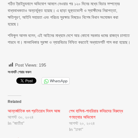
গঠিত ট্রাইব্যুনালে অভিযোগ আমলে নেওয়ার পর ১২০ দিনের মধ্যে বিচার সম্পন্নের
বাধ্যবাধকতাও অন্তর্ভুক্ত হয়েছে। এ ছাড়া ভুক্তভোগী ও স্বাক্ষীদের নিরাপত্তা,
ক্ষতিপূরণ, আইনি সহায়তা এবং পরিচয় সুরক্ষার বিষয়েও বিশেষ বিধান সংযোজন করা
হয়েছে।
শফিকুল আলম বলেন, এই আইনের মাধ্যমে দেশে আর কোনো সরকার গুমের রাজত্ব চালাতে
পারবে না। মানবাধিকার সুরক্ষা ও ন্যায়বিচার নিশ্চিত করতেই অধ্যাদেশটি পাস করা হয়েছে।
Post Views:
195
সংবাদটি শেয়ার করুন
WhatsApp
Related
আন্তর্জাতিক গুম প্রতিরোধ দিবস আজ
শেখ হাসিনা-শাহরিয়ার কবিরদের বিরুদ্ধে
আগস্ট ৩০, ২০২৪
গণহত্যার অভিযোগ
In "জাতীয়"
আগস্ট ২০, ২০২৪
In "ঢাকা"