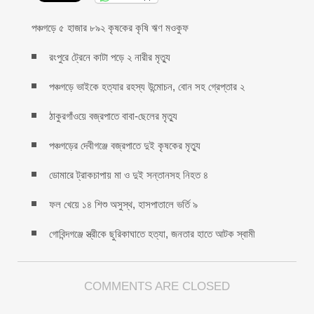
পঞ্চগড়ে ৫ হাজার ৮৯২ কৃষকের কৃষি ঋণ মওকুফ
রংপুরে ট্রেনে কাটা পড়ে ২ নারীর মৃত্যু
পঞ্চগড়ে ভাইকে হত্যার রহস্য উন্মোচন, বোন সহ গ্রেপ্তার ২
ঠাকুরগাঁওয়ে বজ্রপাতে বাবা-ছেলের মৃত্যু
পঞ্চগড়ের দেবীগঞ্জে বজ্রপাতে দুই কৃষকের মৃত্যু
ডোমারে ট্রাকচাপায় মা ও দুই সন্তানসহ নিহত ৪
ফল খেয়ে ১৪ শিশু অসুস্থ, হাসপাতালে ভর্তি ৯
গোবিন্দগঞ্জে স্ত্রীকে ছুরিকাঘাতে হত্যা, জনতার হাতে আটক স্বামী
COMMENTS ARE CLOSED