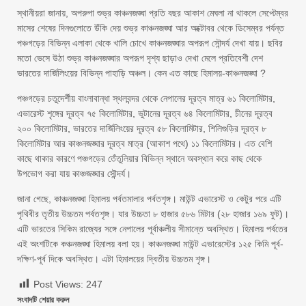
স্থানীয়রা জানায়, অপরুপা শুভ্র কাঞ্চনজঙ্ঘা প্রতি বছর আকাশ মেঘলা না থাকলে সেপ্টেম্বর
মাসের শেষের দিনগুলোতে উঁকি দেয় শুভ্র কাঞ্চনজঙ্ঘা আর অক্টোবর থেকে ডিসেম্বর পর্যন্ত
পঞ্চগড়ের বিভিন্ন এলাকা থেকে খালি চোখে কাঞ্চনজঙ্ঘার অপরূপ সৌন্দর্য দেখা যায়। ছবির
মতো ভেসে উঠা শুভ্র কাঞ্চনজঙ্ঘার অপরূপ দৃশ্য ছাড়াও দেখা মেলে প্রতিবেশী দেশ
ভারতের দার্জিলিংয়ের বিভিন্ন পাহাড়ি অঞ্চল। কেন এত কাছে হিমালয়-কাঞ্চনজঙ্ঘা ?
পঞ্চগড়ের চতুদের্শীয় বাংলাবান্ধা স্থলবন্দর থেকে নেপালের দূরত্ব মাত্র ৬১ কিলোমিটার,
এভারেস্ট শৃঙ্গের দূরত্ব ৭৫ কিলোমিটার, ভুটানের দূরত্ব ৬৪ কিলোমিটার, চীনের দূরত্ব
২০০ কিলোমিটার, ভারতের দার্জিলিংয়ের দূরত্ব ৫৮ কিলোমিটার, শিলিগুড়ির দূরত্ব ৮
কিলোমিটার আর কাঞ্চনজঙ্ঘার দূরত্ব মাত্র (আকাশ পথে) ১১ কিলোমিটার। এত বেশি
কাছে থাকার কারণে পঞ্চগড়ের তেঁতুলিয়ার বিভিন্ন স্থানে অবস্থান করে কাছ থেকে
উপভোগ করা যায় কাঞ্চজঙ্ঘার সৌন্দর্য।
জানা গেছে, কাঞ্চনজঙ্ঘা হিমালয় পর্বতমালার পর্বতশৃঙ্গ। মাউন্ট এভারেস্ট ও কেটুর পরে এটি
পৃথিবীর তৃতীয় উচ্চতম পর্বতশৃঙ্গ। যার উচ্চতা ৮ হাজার ৫৮৬ মিটার (২৮ হাজার ১৬৯ ফুট)।
এটি ভারতের সিকিম রাজ্যের সঙ্গে নেপালের পূর্বাঞ্চলীয় সীমান্তে অবস্থিত। হিমালয় পর্বতের
এই অংশটিকে কঞ্চনজঙ্ঘা হিমালয় বলা হয়। কাঞ্চনজঙ্ঘা মাউন্ট এভারেস্টের ১২৫ কিমি পূর্ব-
দক্ষিণ-পূর্ব দিকে অবস্থিত। এটা হিমালয়ের দ্বিতীয় উচ্চতম শৃঙ্গ।
Post Views:
247
সংবাদটি শেয়ার করুন