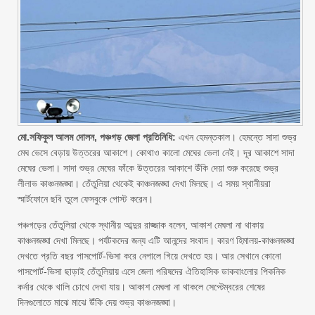
মো.সফিকুল আলম দোলন, পঞ্চগড় জেলা প্রতিনিধি:
এখন হেমন্তকাল। হেমন্তে সাদা শুভ্র
মেঘ ভেসে বেড়ায় উত্তরের আকাশে। কোথাও কালো মেঘের ভেলা নেই। দূর আকাশে সাদা
মেঘের ভেলা। সাদা শুভ্র মেঘের ফাঁকে উত্তরের আকাশে উঁকি দেয়া শুরু করেছে শুভ্র
লীলাভ কাঞ্চনজঙ্ঘা। তেঁতুলিয়া থেকেই কাঞ্চনজঙ্ঘা দেখা মিলছে। এ সময় স্থানীয়রা
স্মার্টফোনে ছবি তুলে ফেসবুকে পোস্ট করেন।
পঞ্চগড়ের তেঁতুলিয়া থেকে স্থানীয় আব্দুর রাজ্জাক বলেন, আকাশ মেঘলা না থাকায়
কাঞ্চনজঙ্ঘা দেখা মিলছে। পর্যটকদের জন্য এটি আনন্দের সংবাদ। কারণ হিমালয়-কাঞ্চনজঙ্ঘা
দেখতে প্রতি বছর পাসপোর্ট-ভিসা করে নেপালে গিয়ে দেখতে হয়। আর সেখানে কোনো
পাসপোর্ট-ভিসা ছাড়াই তেঁতুলিয়ায় এসে জেলা পরিষদের ঐতিহাসিক ডাকবাংলোর পিকনিক
কর্নার থেকে খালি চোখে দেখা যায়। আকাশ মেঘলা না থাকলে সেপ্টেম্বরের শেষের
দিনগুলোতে মাঝে মাঝে উঁকি দেয় শুভ্র কাঞ্চনজঙ্ঘা।