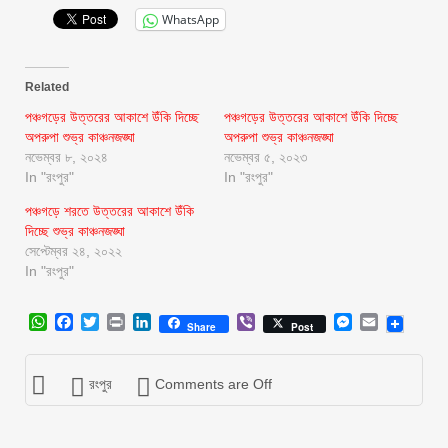
WhatsApp
Related
পঞ্চগড়ের উত্তরের আকাশে উঁকি দিচ্ছে
পঞ্চগড়ের উত্তরের আকাশে উঁকি দিচ্ছে
অপরুপা শুভ্র কাঞ্চনজঙ্ঘা
অপরুপা শুভ্র কাঞ্চনজঙ্ঘা
নভেম্বর ৮, ২০২৪
নভেম্বর ৫, ২০২৩
In "রংপুর"
In "রংপুর"
পঞ্চগড়ে শরতে উত্তরের আকাশে উঁকি
দিচ্ছে শুভ্র কাঞ্চনজঙ্ঘা
সেপ্টেম্বর ২৪, ২০২২
In "রংপুর"
WhatsApp
Facebook
Twitter
Print
LinkedIn
Viber
Messenger
Email
Share
Post
রংপুর
Comments are Off