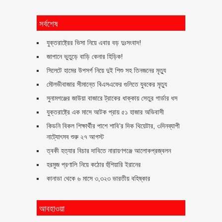
সর্বশেষ
যুক্তরাষ্ট্রের ভিসা নিয়ে এবার বড় দুঃসংবাদ!
জাপানে ভুতুড়ে বাড়ি কেনার হিড়িক!
সিলেটে হামের উপসর্গ নিয়ে দুই শিশু সহ তিনজনের মৃত্যু
মৌলভীবাজার সীমান্তে বিএসএফের গুলিতে যুবকের ‍মৃত্যু
সুনামগঞ্জের জাউয়া বাজারে ট্রাকের ধাক্কায় সেতুর গার্ডার ধস
যুক্তরাষ্ট্রে এক মাসে আটক প্রায় ৫১ হাজার অভিবাসী
কিডনি বিকল শিক্ষার্থীর পাশে শাবি’র দিক থিয়েটার, ৩দিনব্যাপী
নাট্যোৎসব শুরু ২৭ আগস্ট
ত্বকী হত্যার বিচার দাবিতে নারায়ণগঞ্জে আলোকপ্রজ্বলন
হরমুজ প্রণালি নিয়ে কঠোর হুঁশিয়ারি ইরানের
কানাডা থেকে ৬ মাসে ৩,৩২৩ ভারতীয় বহিষ্কার
আবহাওয়া