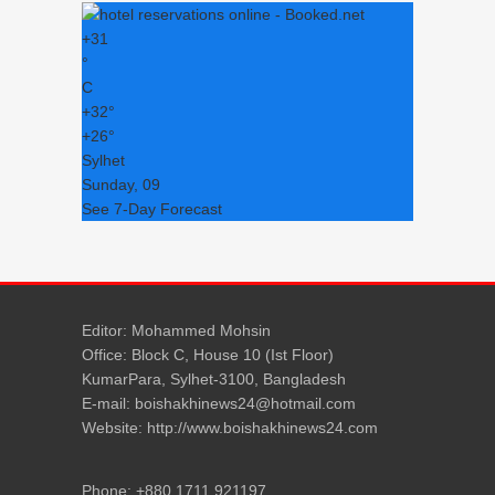
+
31
°
C
+
32°
+
26°
Sylhet
Sunday, 09
See 7-Day Forecast
Editor: Mohammed Mohsin
Office: Block C, House 10 (Ist Floor)
KumarPara, Sylhet-3100, Bangladesh
E-mail: boishakhinews24@hotmail.com
Website: http://www.boishakhinews24.com
Phone: +880 1711 921197