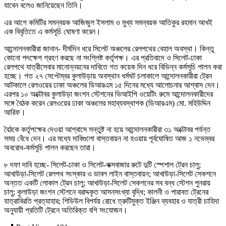
যাবেন বলেও জানিয়েছেন তিনি।
এর আগে কমিটির সমন্বয়ক আজিজুল ইসলাম ও মুখ্য সমন্বয়ক আতিকুর রহমান আখই
এক বিবৃতিতে এ কর্মসূচি ঘোষণা করেন।
আন্দোলনকারীরা জানান- দীর্ঘদিন ধরে সিলেট অঞ্চলের রেলপথের বেহাল অবস্থা। কিন্তু
কোনো পদক্ষেপ গ্রহণ করছে না সংশ্লিষ্ট কর্তৃপক্ষ। এর প্রতিবাদে ও সিলেট-ঢাকা
রেলপথে যাত্রীসেবার মানোন্নয়নের দাবিতে গত কয়েক দিন ধরে বিভিন্ন কর্মসূচি পালন করা
হচ্ছে। গত ২৭ সেপ্টেম্বর কুলাউড়ায় অবস্থান ধর্মঘট চলাকালে আন্দোলনকারীরা ট্রেন
আটকালে রেলওয়ের ঢাকা অঞ্চলের ডিআরএম ১৫ দিনের মধ্যে আলোচনার আশ্বাস দেন।
এরপর ১০ অক্টোবর কুলাউড়া জংশন স্টেশনের ভিআইপি ওয়েটিং রুমে আন্দোলনকারীদের
সঙ্গে বৈঠক করেন রেলওয়ের ঢাকা অঞ্চলের মহাব্যবস্থাপক (ডিআরএম) মো. মহিউদ্দিন
আরিফ।
বৈঠকে কর্তৃপক্ষের দেওয়া আশ্বাসে সন্তুষ্ট না হয়ে আন্দোলনকারীরা ৩১ অক্টোবর পর্যন্ত
সময় বেঁধে দেন। এর মধ্যে দাবিগুলো বাস্তবায়ন না হওয়ায় পূর্বঘোষিত আজ ১ নভেম্বর
অবরোধ-কর্মসূচি পালন করছেন তারা।
৮ দফা দাবি হচ্ছে- সিলেট-ঢাকা ও সিলেট-কক্সবাজার রুটে দুটি স্পেশাল ট্রেন চালু;
আখাউড়া-সিলেট রেলপথ সংস্কার ও ডাবল লাইন বাস্তবায়ন; আখাউড়া-সিলেট সেকশনে
অন্তত একটি লোকাল ট্রেন চালু; আখাউড়া-সিলেট সেকশনের সব বন্ধ স্টেশন পুনরায়
চালু; কুলাউড়া জংশন স্টেশনে বরাদ্দকৃত আসনসংখ্যা বৃদ্ধি; কালনী ও পারাবত ট্রেনের
যাত্রাবিরতি প্রত্যাহার; শিডিউল বিপর্যয় রোধে ত্রুটিমুক্ত ইঞ্জিন ব্যবহার ও যাত্রী চাহিদা
অনুযায়ী প্রতিটি ট্রেনে অতিরিক্ত বগি সংযোজন।