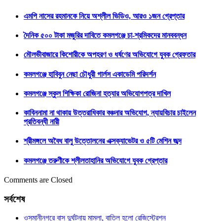
এমপি নাসের রহমানকে নিয়ে অশ্লীল ভিডিও, আরও ১জন গ্রেপ্তার
দৈনিক ৫০০ টাকা মজুরির দাবিতে কমলগঞ্জে চা-শ্রমিকদের মানববন্ধন
মৌলভীবাজারে কিশোরীকে অপহরণ ও ধর্ষণের অভিযোগে যুবক গ্রেফতার
কমলগঞ্জে হাবিবুন নেছা চৌধুরী গার্লস একাডেমি পরিদর্শন
কমলগঞ্জে স্কুল শিক্ষিকা রোজিনা হত্যার অভিযোগপত্র দাখিল
কাবিননামা না থাকায় উত্তরাধিকার বঞ্চনার অভিযোগ, ন্যায়বিচার চাইলেন
প্রতিবন্ধী নারী
শ্রীমঙ্গলে অবৈধ বালু উত্তোলনের এক্সক্যাভেটর ও ৫টি মেশিন জব্দ
কমলগঞ্জে তরুণীকে শ্লীলতাহানির অভিযোগে যুবক গ্রেপ্তার
Comments are Closed
সর্বশেষ
ওসমানীনগরে বাস দুর্ঘটনায় মামলা, বাতিল হলো রেজিস্ট্রেশন