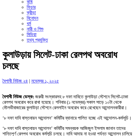
কৃষি
ফিচার
ক্রীড়া
বিনোদন
ধর্ম
নারী ও শিশু
মিডিয়া
তথ্য প্রযুক্তি
কুলাউড়ায় সিলেট-ঢাকা রেলপথ অবরোধ
চলছে
বৈশাখী নিউজ ২৪
|
নভেম্বর ১, ২০২৫
বৈশাখী নিউজ ডেস্ক:
জরুরী সংস্কারসহ ৮ দফা দাবিতে কুলাউড়া স্টেশনে সিলেট-ঢাকা
রেলপথ অবরোধ করে রাখা হয়েছে। শনিবার (১ নভেম্বর) সকাল সাড়ে ১০টা থেকে
মৌলভীবাজারের কুলাউড়া স্টেশনে রেললাইন অবরোধ করে রেখেছেন আন্দোলনকারীরা।
‘৮ দফা দাবি বাস্তবায়ন আন্দোলন’ কমিটির ব্যানারে পালিত হচ্ছে এই আন্দোলন-কর্মসূচি।
‘৮ দফা দাবি বাস্তবায়ন আন্দোলন’ কমিটির সমন্বয়ক আজিজুল ইসলাম জানান তাদের
শান্তিপূর্ণ রেলপথ অবরোধ কর্মসূচি চলছে। দাবি আদায় না হওয়া পর্যন্ত আন্দোলন চালিয়ে