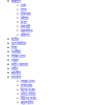
সারাদেশ
ঢাকা
খুলনা
চট্রগ্রাম
বরিশাল
রংপুর
রাজশাহী
ময়মনসিংহ
কুমিল্লা
জাতীয়
আন্তর্জাতিক
শিক্ষা
অর্থনীতি
স্বাস্থ্য তথ্য
প্রবাস
আইন আদালত
পর্যটন
রাজনীতি
অন্যান্য
স্বাস্থ্য তথ্য
সাক্ষাৎকার
বিশেষ সংবাদ
লাইফ স্টাইল
বিচিত্র সংবাদ
এক্সক্লুসিভ