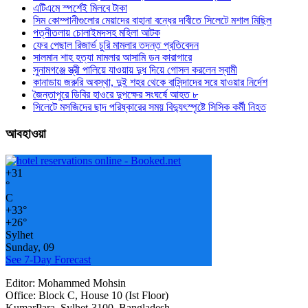
এটিএমে স্পর্শেই মিলবে টাকা
সিম কোম্পানীগুলোর মেয়াদের বাহানা বন্ধের দাবীতে সিলেটে মশাল মিছিল
পত্নীতলায় চোলাইমদসহ মহিলা আটক
ফের পেছাল রিজার্ভ চুরি মামলার তদন্ত প্রতিবেদন
সালমান শাহ হত্যা মামলার আসামি ডন কারাগারে
সুনামগঞ্জে স্ত্রী পালিয়ে যাওয়ায় দুধ দিয়ে গোসল করলেন স্বামী
কানাডায় জরুরি অবস্থা, দুই শহর থেকে বাসিন্দাদের সরে যাওয়ার নির্দেশ
জৈন্তাপুরে ডিবির হাওরে দুপক্ষের সংঘর্ষে আহত ৮
সিলেটে মসজিদের ছাদ পরিষ্কারের সময় বিদ্যুৎস্পৃষ্টে সিসিক কর্মী নিহত
আবহাওয়া
+
31
°
C
+
33°
+
26°
Sylhet
Sunday, 09
See 7-Day Forecast
Editor: Mohammed Mohsin
Office: Block C, House 10 (Ist Floor)
KumarPara, Sylhet-3100, Bangladesh