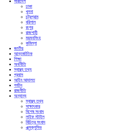
সারাদেশ
ঢাকা
খুলনা
চট্রগ্রাম
বরিশাল
রংপুর
রাজশাহী
ময়মনসিংহ
কুমিল্লা
জাতীয়
আন্তর্জাতিক
শিক্ষা
অর্থনীতি
স্বাস্থ্য তথ্য
প্রবাস
আইন আদালত
পর্যটন
রাজনীতি
অন্যান্য
স্বাস্থ্য তথ্য
সাক্ষাৎকার
বিশেষ সংবাদ
লাইফ স্টাইল
বিচিত্র সংবাদ
এক্সক্লুসিভ