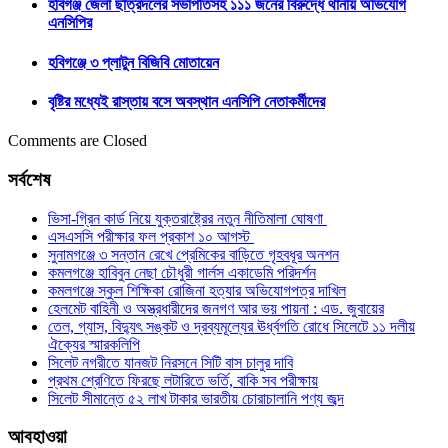
হবিগঞ্জ জেলা ছাত্রদলের সভাপতিসহ ১১১ জনের বিরুদ্ধে থানায় অভিযোগ
এনসিপির
হবিগঞ্জে ৩ প্লাটুন বিজিবি মোতায়েন
বৃষ্টির মধ্যেই রাস্তায় বসে অবস্থান এনসিপি নেতাকর্মীদের
Comments are Closed
সর্বশেষ
ভিসা-গ্রিন কার্ড নিয়ে যুক্তরাষ্ট্রের নতুন নীতিমালা ঘোষণা
এসএসসি পরীক্ষার ফল প্রকাশ ১০ আগস্ট
সুনামগঞ্জে ৩ সন্তান রেখে প্রেমিকের বাড়িতে গৃহবধূর অনশন
কমলগঞ্জে হাবিবুন নেছা চৌধুরী গার্লস একাডেমি পরিদর্শন
কমলগঞ্জে স্কুল শিক্ষিকা রোজিনা হত্যার অভিযোগপত্র দাখিল
হেলমেট বাহিনী ও অস্ত্রধারীদের জনগণ আর ভয় পায়না : এড. জুবায়ের
তেল, গ্যাস, বিদ্যুৎ সঙ্কট ও দ্রব্যমূল্যের ঊর্ধ্বগতি রোধে সিলেটে ১১ দলীয়
ঐক্যের স্মারকলিপি
সিলেট নগরীতে যানজট নিরসনে সিটি বাস চালুর দাবি
প্রথম শ্রেণিতে ফিরছে লটারিতে ভর্তি, বাকি সব পরীক্ষায়
সিলেট সীমান্তে ৫২ লাখ টাকার ভারতীয় চোরাচালানি পণ্য জব্দ
আবহাওয়া