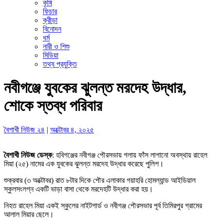
কৃষি
ফিচার
ক্রীড়া
বিনোদন
ধর্ম
নারী ও শিশু
মিডিয়া
তথ্য প্রযুক্তি
নবীগঞ্জে যুবকের ঝুলন্ত মরদেহ উদ্ধার,
শোকে স্তব্ধ পরিবার
বৈশাখী নিউজ ২৪
|
অক্টোবর ৪, ২০২৫
বৈশাখী নিউজ ডেস্ক
: হবিগঞ্জের নবীগঞ্জ পৌরসভায় গলায় ফাঁস লাগানো অবস্থায় রাহেল
মিয়া (২৫) নামের এক যুবকের ঝুলন্ত মরদেহ উদ্ধার করেছে পুলিশ।
শুক্রবার (৩ অক্টোবর) রাত ৮টার দিকে পৌর এলাকার গয়াহরি হোমল্যান্ড আইডিয়াল
স্কুলসংলগ্ন একটি ভাড়া বাসা থেকে মরদেহটি উদ্ধার করা হয়।
নিহত রাহেল মিয়া একই স্কুলের নাইটগার্ড ও নবীগঞ্জ পৌরসভার পূর্ব তিমিরপুর গ্রামের
আলাল মিয়ার ছেলে।