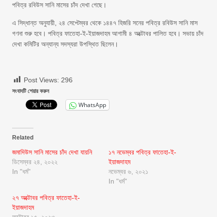
পবিত্র রবিউস সানি মাসের চাঁদ দেখা গেছে।
এ সিদ্ধান্ত অনুযায়ী, ২৪ সেপ্টেম্বর থেকে ১৪৪৭ হিজরি সনের পবিত্র রবিউস সানি মাস
গণনা শুরু হবে। পবিত্র ফাতেহা-ই-ইয়াজদাহম আগামী ৪ অক্টোবর পালিত হবে। সভায় চাঁদ
দেখা কমিটির অন্যান্য সদস্যরা উপস্থিত ছিলেন।
Post Views:
296
সংবাদটি শেয়ার করুন
WhatsApp
Related
জমাদিউস সানি মাসের চাঁদ দেখা যায়নি
১৭ নভেম্বর পবিত্র ফাতেহা-ই-
ডিসেম্বর ২৪, ২০২২
ইয়াজদাহম
In "ধর্ম"
নভেম্বর ৬, ২০২১
In "ধর্ম"
২৭ অক্টোবর পবিত্র ফাতেহা-ই-
ইয়াজদাহম