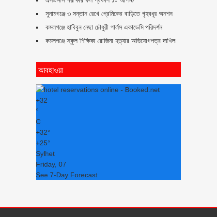
এসএসসি পরীক্ষার ফল প্রকাশ ১০ আগস্ট
সুনামগঞ্জে ৩ সন্তান রেখে প্রেমিকের বাড়িতে গৃহবধূর অনশন
কমলগঞ্জে হাবিবুন নেছা চৌধুরী গার্লস একাডেমি পরিদর্শন
কমলগঞ্জে স্কুল শিক্ষিকা রোজিনা হত্যার অভিযোগপত্র দাখিল
আবহাওয়া
+
32
°
C
+
32°
+
25°
Sylhet
Friday, 07
See 7-Day Forecast