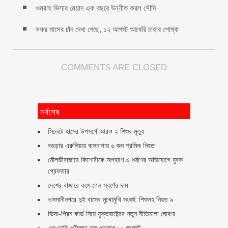
ওমরাহ ভিসার মেয়াদ এক বছরে উন্নীত করল সৌদি
সফর মাসের চাঁদ দেখা গেছে, ১২ আগস্ট আখেরি চাহার শোম্বা
COMMENTS ARE CLOSED
সর্বশেষ
সিলেটে হামের উপসর্গে আরও ২ শিশুর মৃত্যু
বগুড়ার এরুলিয়ায় বাসচাপায় ৬ জন শ্রমিক নিহত
মৌলভীবাজারে কিশোরীকে অপহরণ ও ধর্ষণের অভিযোগে যুবক
গ্রেফতার
দেশের বাজারে কমে গেল স্বর্ণের দাম
ওসমানীনগরে দুই বাসের মুখোমুখি সংঘর্ষ: শিশুসহ নিহত ৯
ভিসা-গ্রিন কার্ড নিয়ে যুক্তরাষ্ট্রের নতুন নীতিমালা ঘোষণা