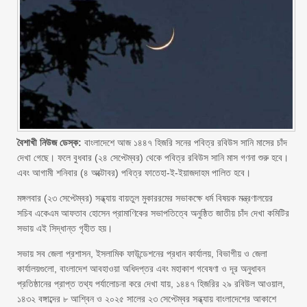
বৈশাখী নিউজ ডেস্ক:
বাংলাদেশে আজ ১৪৪৭ হিজরি সনের পবিত্র রবিউস সানি মাসের চাঁদ
দেখা গেছে। ফলে বুধবার (২৪ সেপ্টেম্বর) থেকে পবিত্র রবিউস সানি মাস গণনা শুরু হবে।
এবং আগামী শনিবার (৪ অক্টোবর) পবিত্র ফাতেহা-ই-ইয়াজদাহম পালিত হবে।
মঙ্গলবার (২৩ সেপ্টেম্বর) সন্ধ্যায় বায়তুল মুকাররমের সভাকক্ষে ধর্ম বিষয়ক মন্ত্রণালয়ের
সচিব একেএম আফতাব হোসেন প্রামাণিকের সভাপতিত্বে অনুষ্ঠিত জাতীয় চাঁদ দেখা কমিটির
সভায় এই সিদ্ধান্ত গৃহীত হয়।
সভায় সব জেলা প্রশাসন, ইসলামিক ফাউন্ডেশনের প্রধান কার্যালয়, বিভাগীয় ও জেলা
কার্যালয়গুলো, বাংলাদেশ আবহাওয়া অধিদপ্তর এবং মহাকাশ গবেষণা ও দূর অনুধাবন
প্রতিষ্ঠানের প্রাপ্ত তথ্য পর্যালোচনা করে দেখা যায়, ১৪৪৭ হিজরির ২৯ রবিউল আওয়াল,
১৪৩২ বঙ্গাব্দের ৮ আশ্বিন ও ২০২৫ সালের ২৩ সেপ্টেম্বর সন্ধ্যায় বাংলাদেশের আকাশে