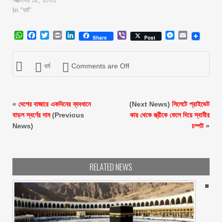
অক্টোবর ১৫, ২০২৩
In "ধর্ম"
WhatsApp
Facebook
Twitter
Print
LinkedIn
Viber
Messenger
Email
Share
Post
ধর্ম
Comments are Off
«
দেশের বাজারে একদিনের ব্যবধানে
(Next News)
সিলেটে প্রাইভেট
বাড়ল স্বর্ণের দাম
(Previous
কার থেকে স্ত্রীকে ফেলে দিয়ে স্বামীর
News)
চম্পট
»
RELATED NEWS