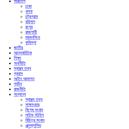
সারাদেশ
ঢাকা
খুলনা
চট্রগ্রাম
বরিশাল
রংপুর
রাজশাহী
ময়মনসিংহ
কুমিল্লা
জাতীয়
আন্তর্জাতিক
শিক্ষা
অর্থনীতি
স্বাস্থ্য তথ্য
প্রবাস
আইন আদালত
পর্যটন
রাজনীতি
অন্যান্য
স্বাস্থ্য তথ্য
সাক্ষাৎকার
বিশেষ সংবাদ
লাইফ স্টাইল
বিচিত্র সংবাদ
এক্সক্লুসিভ