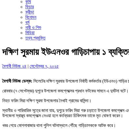
কৃষি
ফিচার
ক্রীড়া
বিনোদন
ধর্ম
নারী ও শিশু
মিডিয়া
তথ্য প্রযুক্তি
দক্ষিণ সুরমায় ইউএনওর গাড়িচাপায় ১ ব্যক্তির 
বৈশাখী নিউজ ২৪
|
সেপ্টেম্বর ৭, ২০২৫
বৈশাখী নিউজ ডেস্ক:
সিলেটের দক্ষিণ সুরমায় উপজেলা নির্বাহী কর্মকর্তার (ইউএনও) গাড়ি
রোববার (৭ সেপ্টেম্বর) দুপুরে উপজেলা কমপ্লেক্সের প্রধান ফটকের সামনে এ দুর্ঘটনা ঘটে।
নিহত ফরিদ মিয়া দক্ষিণ সুরমা উপজেলার নৈখাই গ্রামের বাসিন্দা।
স্থানীয় ও পারিবারিক সূত্রে জানা যায়, দুপুরে ফরিদ মিয়া গরু চড়াতে উপজেলা কমপ্লেক্
উপজেলা স্বাস্থ্য কমপ্লেক্সে নেওয়া হলে কর্তব্যরত চিকিৎসক তাকে মৃত ঘোষণা করেন।
খবর পেয়ে মোগলাবাজার থানা পুলিশ ঘটনাস্থলে পৌঁছে গাড়িচালককে আটক করে।