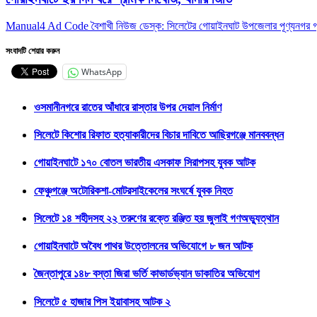
Manual4 Ad Code বৈশাখী নিউজ ডেস্ক: সিলেটের গোয়াইনঘাট উপজেলার পূণ্যনগর গ্রাম
সংবাদটি শেয়ার করুন
WhatsApp
ওসমানীনগরে রাতের আঁধারে রাস্তার উপর দেয়াল নির্মাণ
সিলেটে কিশোর রিফাত হত্যাকারীদের বিচার দাবিতে আছিরগঞ্জে মানববন্ধন
গোয়াইনঘাটে ১৭০ বোতল ভারতীয় এসকাফ সিরাপসহ যুবক আটক
ফেঞ্চুগঞ্জে অটোরিকশা-মোটরসাইকেলের সংঘর্ষে যুবক নিহত
সিলেটে ১৪ শহীদসহ ২২ তরুণের রক্তে রঞ্জিত হয় জুলাই গণঅভ্যুত্থান
গোয়াইনঘাটে অবৈধ পাথর উত্তোলনের অভিযোগে ৮ জন আটক
জৈন্তাপুরে ১৪৮ বস্তা জিরা ভর্তি কাভার্ডভ্যান ডাকাতির অভিযোগ
সিলেটে ৫ হাজার পিস ইয়াবাসহ আটক ২