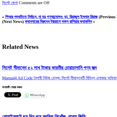
সিলেট জেলা
Comments are Off
«
পিআর পদ্ধতিতে নির্বাচন, না হয় গণআন্দোলন: ডা. রিয়াজুল ইসলাম রিয়াজ
(Previous
(Next News)
ক্যানসারের বিরুদ্ধে ট্রায়ালে সফল রাশিয়ার ভ্যাকসিন
»
Related News
সিলেট সীমান্তে ৫২ লাখ টাকার ভারতীয় চোরাচালানি পণ্য জব্দ
Manual4 Ad Code বৈশাখী নিউজ ডেস্ক: সিলেট সীমান্তবর্তী বিভিন্ন এলাকায় অভিযান 
সংবাদটি শেয়ার করুন
WhatsApp
গোয়াইনঘাটে ছয় দিন ধরে শ্রমিক নিখোঁজ, থানায় জিডি